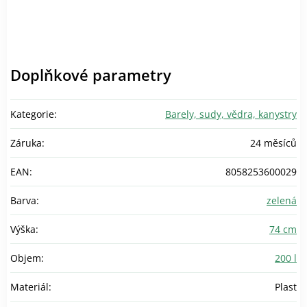
Doplňkové parametry
Kategorie
:
Barely, sudy, vědra, kanystry
Záruka
:
24 měsíců
EAN
:
8058253600029
Barva
:
zelená
Výška
:
74 cm
Objem
:
200 l
Materiál
:
Plast