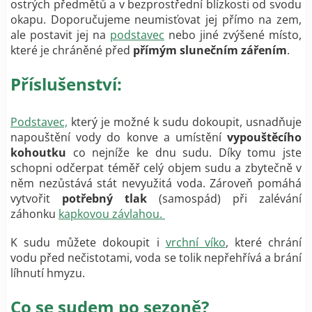
ostrých předmětů a v bezprostřední blízkosti od svodu
okapu. Doporučujeme neumisťovat jej přímo na zem,
ale postavit jej na
podstavec
nebo jiné zvýšené místo,
které je chráněné před
přímým slunečním zářením
.
Příslušenství:
Podstavec,
který je možné k sudu dokoupit, usnadňuje
napouštění vody do konve a umístění
vypouštěcího
kohoutku
co nejníže ke dnu sudu. Díky tomu jste
schopni odčerpat téměř celý objem sudu a zbytečně v
něm nezůstává stát nevyužitá voda. Zároveň pomáhá
vytvořit
potřebný tlak
(samospád) při zalévání
záhonku
kapkovou závlahou.
K sudu můžete dokoupit i
vrchní víko
, které chrání
vodu před nečistotami, voda se tolik nepřehřívá a brání
líhnutí hmyzu.
Co se sudem po sezoně?