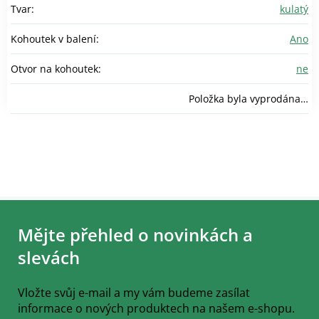
Tvar
:
kulatý
Kohoutek v balení
:
Ano
Otvor na kohoutek
:
ne
Položka byla vyprodána…
Z
á
Mějte přehled o novinkách a
p
a
slevách
t
í
Vložte svůj e-mail a my vám budeme zasílat
informace o nových produktech na našem e-shopu.