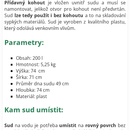
Přídavný kohout
je vložen uvnitř sudu a musí se
namontovat, jelikož otvor pro kohout není předvrtán.
Sud
lze tedy použít i bez kohoutu
a to na skladování
sypkých materiálů. Sud je vyroben z kvalitního plastu,
který odolává venkovním vlivům.
Parametry:
Obsah: 200 l
Hmotnost: 5,25 kg
Výška: 74 cm
Šírka: 71 cm
Průměr dna sudu 49 cm
Hloubka: 74 cm
Materiál: plast
Kam sud umístit:
Sud
na vodu je potřeba
umístit
na
rovný povrch
bez