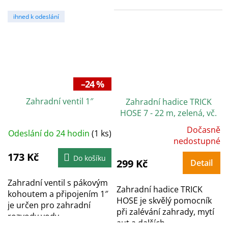
ihned k odeslání
–24 %
Zahradní ventil 1″
Zahradní hadice TRICK
HOSE 7 - 22 m, zelená, vč.
pistole 7 funkcí
Dočasně
Odeslání do 24 hodin
(1 ks)
Průměrné
hodnocení
nedostupné
produktu
je
173 Kč
Do košíku
5,0
299 Kč
Detail
z
5
hvězdiček.
Zahradní ventil s pákovým
Zahradní hadice TRICK
kohoutem a připojením 1″
HOSE je skvělý pomocník
je určen pro zahradní
při zalévání zahrady, mytí
rozvody vody.
aut a dalších...