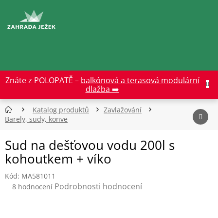
Přejít
na
CZK
obsah
Znáte z POLOPATĚ –
balkónová a terasová modulární
dlažba ➡️
Katalog produktů
Zavlažování
Barely, sudy, konve
Sud na dešťovou vodu 200l s
kohoutkem + víko
Kód:
MA581011
Průměrné
Podrobnosti hodnocení
8 hodnocení
hodnocení
produktu
je
5,0
z