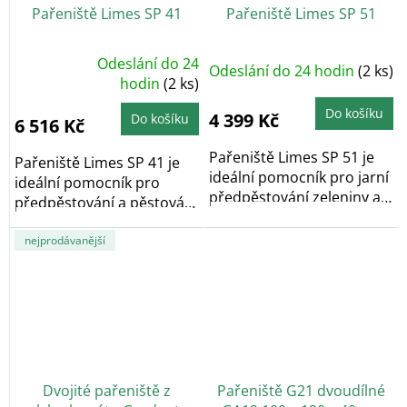
Pařeniště Limes SP 41
Pařeniště Limes SP 51
Odeslání do 24
Odeslání do 24 hodin
(2 ks)
Průměrné
hodnocení
hodin
(2 ks)
produktu
je
Do košíku
4,9
4 399 Kč
Do košíku
6 516 Kč
z
5
hvězdiček.
Pařeniště Limes SP 51 je
Pařeniště Limes SP 41 je
ideální pomocník pro jarní
ideální pomocník pro
předpěstování zeleniny a
předpěstování a pěstování
následně k...
rostlin a...
nejprodávanější
Dvojité pařeniště z
Pařeniště G21 dvoudílné