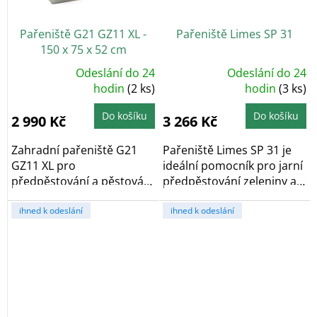
Pařeniště G21 GZ11 XL -
Pařeniště Limes SP 31
150 x 75 x 52 cm
Odeslání do 24
Odeslání do 24
Průměrné
Průměrné
hodnocení
hodin
(2 ks)
hodnocení
hodin
(3 ks)
produktu
produktu
je
je
5,0
5,0
Do košíku
Do košíku
2 990 Kč
3 266 Kč
z
z
5
5
hvězdiček.
hvězdiček.
Zahradní pařeniště G21
Pařeniště Limes SP 31 je
GZ11 XL pro
ideální pomocník pro jarní
předpěstování a pěstování
předpěstování zeleniny a
rostlin. Rozměr 150 x 75
následně k...
x...
ihned k odeslání
ihned k odeslání