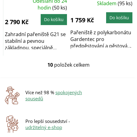
Odeslání do 24
Průměrné
Skladem
(95 ks)
Průměrné
hodnocení
hodnocení
hodin
(50 ks)
produktu
produktu
je
je
5,0
Do košíku
4,8
1 759 Kč
Do košíku
2 790 Kč
z
z
5
5
hvězdiček.
hvězdiček.
Pařeniště z polykarbonátu
Zahradní pařeniště G21 se
Gardentec pro
stabilní a pevnou
předpěstování a pěstování
základnou, speciálně
rostlin. Rozměr je...
zpevněným...
10
položek celkem
O
v
l
á
d
Více než 98 %
spokojených
a
sousedů
c
í
p
r
Pro lepší sousedství -
v
udržitelný e-shop
k
y