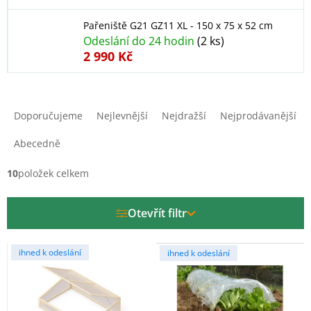
Pařeniště G21 GZ11 XL - 150 x 75 x 52 cm
Odeslání do 24 hodin
(2 ks)
2 990 Kč
Ř
a
Doporučujeme
Nejlevnější
Nejdražší
Nejprodávanější
z
e
Abecedně
n
í
10
položek celkem
p
r
Otevřít filtr
o
d
V
u
ihned k odeslání
ihned k odeslání
ý
k
p
t
i
ů
s