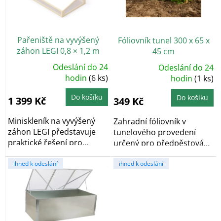
p
r
o
Pařeniště na vyvýšený
Fóliovník tunel 300 x 65 x
d
záhon LEGI 0,8 × 1,2 m
45 cm
u
k
Odeslání do 24
Odeslání do 24
Průměrné
Průměrné
t
hodnocení
hodin
(6 ks)
hodnocení
hodin
(1 ks)
produktu
produktu
ů
je
je
5,0
5,0
Do košíku
Do košíku
1 399 Kč
349 Kč
z
z
5
5
hvězdiček.
hvězdiček.
Miniskleník na vyvýšený
Zahradní fóliovník v
záhon LEGI představuje
tunelového provedení
praktické řešení pro
určený pro předpěstování
ochranu...
sadby.
ihned k odeslání
ihned k odeslání