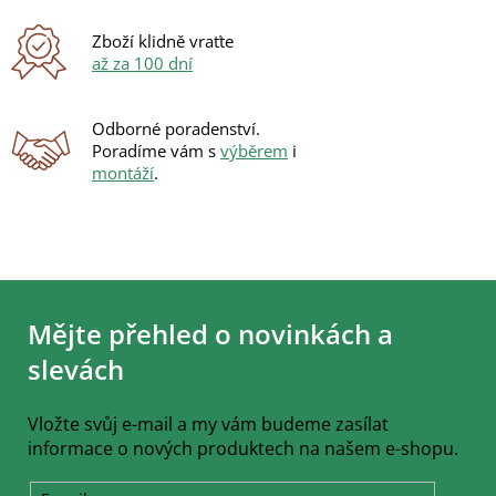
v
ý
Zboží klidně vraťte
p
až za 100 dní
i
s
u
Odborné poradenství.
Poradíme vám s
výběrem
i
montáží
.
Z
á
Mějte přehled o novinkách a
p
a
slevách
t
í
Vložte svůj e-mail a my vám budeme zasílat
informace o nových produktech na našem e-shopu.