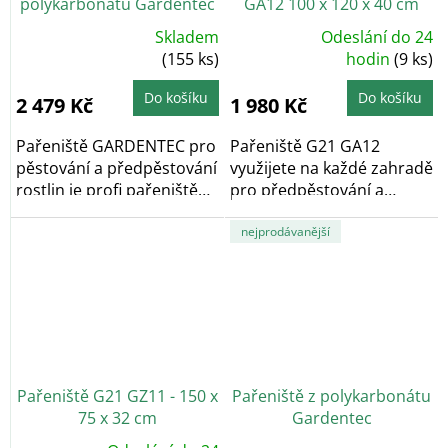
polykarbonátu Gardentec
GA12 100 x 120 x 40 cm
Skladem
Odeslání do 24
Průměrné
Průměrné
hodnocení
(155 ks)
hodnocení
hodin
(9 ks)
produktu
produktu
je
je
5,0
4,6
Do košíku
Do košíku
2 479 Kč
1 980 Kč
z
z
5
5
hvězdiček.
hvězdiček.
Pařeniště GARDENTEC pro
Pařeniště G21 GA12
pěstování a předpěstování
využijete na každé zahradě
rostlin je profi pařeniště
pro předpěstování a
z...
pěstování. Rozměr 100...
nejprodávanější
Pařeniště G21 GZ11 - 150 x
Pařeniště z polykarbonátu
75 x 32 cm
Gardentec