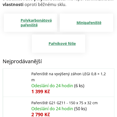
vlastnosti
oproti běžnému sklu.
Polykarbonátová
Minipařeniště
pařeniště
Pařníkové fólie
Nejprodávanější
Pařeniště na vyvýšený záhon LEGI 0,8 × 1,2
m
Odeslání do 24 hodin
(6 ks)
1 399 Kč
Pařeniště G21 GZ11 - 150 x 75 x 32 cm
Odeslání do 24 hodin
(50 ks)
2 790 Kč