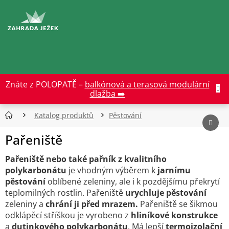
Přejít
na
CZK
obsah
Znáte z POLOPATĚ –
balkónová a terasová modulární
dlažba ➡️
Katalog produktů
Pěstování
Pařeniště
Pařeniště nebo také pařník z kvalitního
polykarbonátu
je vhodným výběrem k
j
arnímu
pěstování
oblíbené zeleniny, ale i k pozdějšímu překrytí
teplomilných rostlin. Pařeniště
urychluje pěstování
zeleniny a
c
hrání ji před mrazem.
Pařeniště se šikmou
odklápěcí stříškou je vyrobeno z
hliníkové konstrukce
a
dutinkového polykarbonátu
. Má lepší
termoizolační