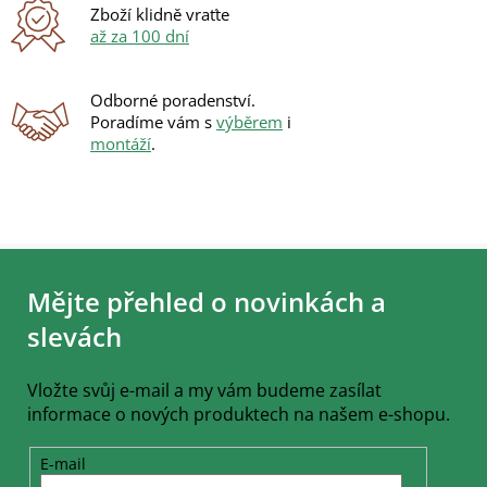
ý
Zboží klidně vraťte
p
až za 100 dní
i
s
u
Odborné poradenství.
Poradíme vám s
výběrem
i
montáží
.
Z
á
Mějte přehled o novinkách a
p
a
slevách
t
í
Vložte svůj e-mail a my vám budeme zasílat
informace o nových produktech na našem e-shopu.
E-mail