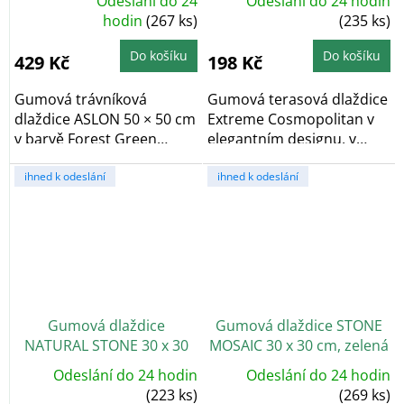
Odeslání do 24
Odeslání do 24 hodin
Průměrné
hodnocení
hodin
(267 ks)
(235 ks)
produktu
je
5,0
Do košíku
Do košíku
429 Kč
198 Kč
z
5
hvězdiček.
Gumová trávníková
Gumová terasová dlaždice
dlaždice ASLON 50 × 50 cm
Extreme Cosmopolitan v
v barvě Forest Green
elegantním designu, v
kombinuje výhody...
šedé barvě....
ihned k odeslání
ihned k odeslání
Gumová dlaždice
Gumová dlaždice STONE
NATURAL STONE 30 x 30
MOSAIC 30 x 30 cm, zelená
cm, hnědá
Odeslání do 24 hodin
Odeslání do 24 hodin
(223 ks)
(269 ks)