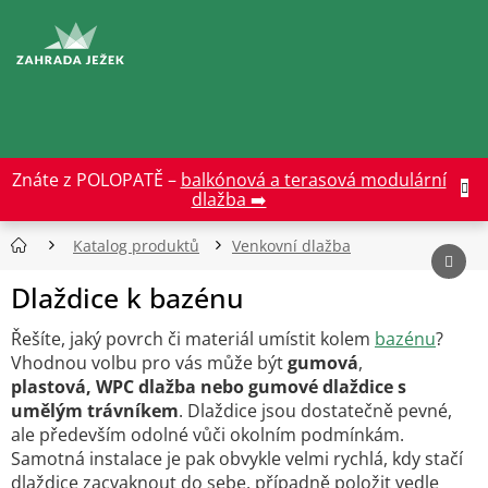
Přejít
na
CZK
obsah
Znáte z POLOPATĚ –
balkónová a terasová modulární
dlažba ➡️
Katalog produktů
Venkovní dlažba
Dlaždice k bazénu
Řešíte, jaký povrch či materiál umístit kolem
bazénu
?
Vhodnou volbu pro vás může být
gumová
,
plastová,
WPC dlažba nebo gumové dlaždice s
umělým trávníkem
. Dlaždice jsou dostatečně pevné,
ale především odolné vůči okolním podmínkám.
Samotná instalace je pak obvykle velmi rychlá, kdy stačí
dlaždice zacvaknout do sebe, případně položit vedle