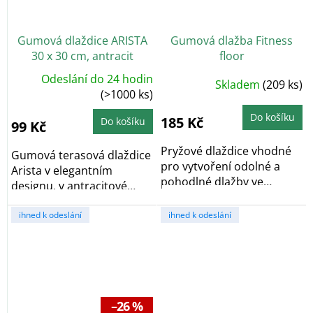
Gumová dlaždice ARISTA
Gumová dlažba Fitness
30 x 30 cm, antracit
floor
Odeslání do 24 hodin
Skladem
(209 ks)
(>1000 ks)
Do košíku
185 Kč
Do košíku
99 Kč
Pryžové dlaždice vhodné
Gumová terasová dlaždice
pro vytvoření odolné a
Arista v elegantním
pohodlné dlažby ve
designu, v antracitové
venkovních prostorech...
barvě. Vyrobeno z...
ihned k odeslání
ihned k odeslání
–26 %