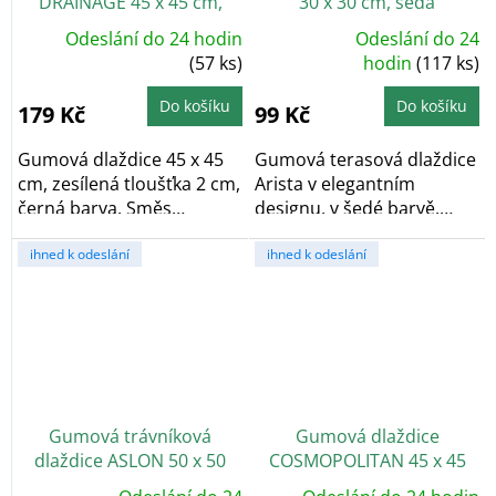
DRAINAGE 45 x 45 cm,
30 x 30 cm, šedá
černá
Odeslání do 24 hodin
Odeslání do 24
Průměrné
(57 ks)
hodnocení
hodin
(117 ks)
produktu
je
5,0
Do košíku
Do košíku
179 Kč
99 Kč
z
5
hvězdiček.
Gumová dlaždice 45 x 45
Gumová terasová dlaždice
cm, zesílená tloušťka 2 cm,
Arista v elegantním
černá barva. Směs
designu, v šedé barvě.
gumové pryže a...
Vyrobeno z...
ihned k odeslání
ihned k odeslání
Gumová trávníková
Gumová dlaždice
dlaždice ASLON 50 x 50
COSMOPOLITAN 45 x 45
cm, Forest Green
cm, šedá, zesílená 2,5 cm