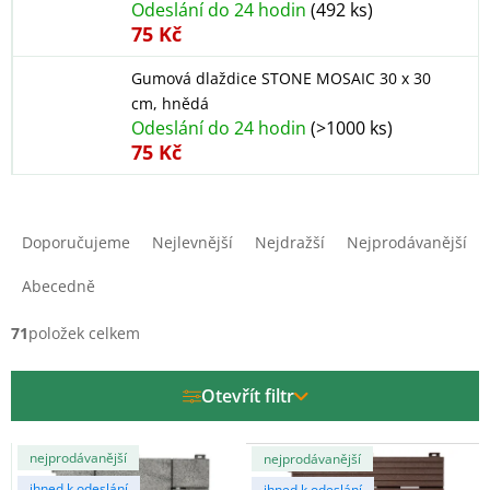
Odeslání do 24 hodin
(492 ks)
75 Kč
Gumová dlaždice STONE MOSAIC 30 x 30
cm, hnědá
Odeslání do 24 hodin
(>1000 ks)
75 Kč
Ř
a
Doporučujeme
Nejlevnější
Nejdražší
Nejprodávanější
z
e
Abecedně
n
í
71
položek celkem
p
r
Otevřít filtr
o
d
V
u
nejprodávanější
nejprodávanější
ý
k
ihned k odeslání
ihned k odeslání