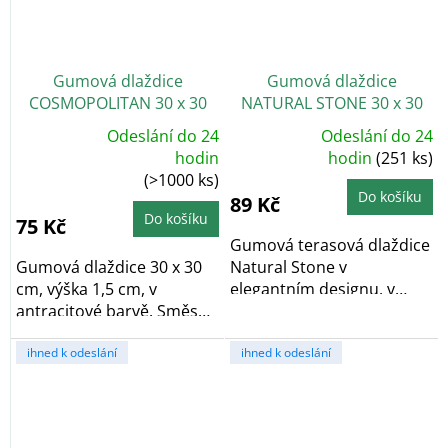
Gumová dlaždice
Gumová dlaždice
COSMOPOLITAN 30 x 30
NATURAL STONE 30 x 30
cm, antracit
cm, šedá
Odeslání do 24
Odeslání do 24
Průměrné
Průměrné
hodin
hodnocení
hodin
(251 ks)
hodnocení
produktu
(>1000 ks)
produktu
je
je
5,0
Do košíku
89 Kč
5,0
z
z
5
Do košíku
75 Kč
5
hvězdiček.
hvězdiček.
Gumová terasová dlaždice
Gumová dlaždice 30 x 30
Natural Stone v
cm, výška 1,5 cm, v
elegantním designu, v
antracitové barvě. Směs
šedé barvě. Vyrobeno z...
gumové pryže a...
ihned k odeslání
ihned k odeslání