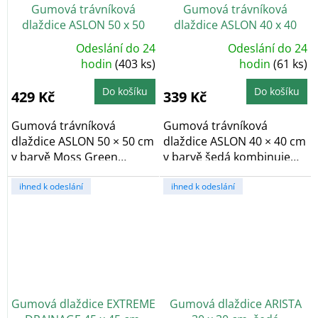
Gumová trávníková
Gumová trávníková
dlaždice ASLON 50 x 50
dlaždice ASLON 40 x 40
cm, Moss Green
cm, Stone Grey
Odeslání do 24
Odeslání do 24
Průměrné
Průměrné
hodnocení
hodin
(403 ks)
hodnocení
hodin
(61 ks)
produktu
produktu
je
je
5,0
5,0
Do košíku
Do košíku
429 Kč
339 Kč
z
z
5
5
hvězdiček.
hvězdiček.
Gumová trávníková
Gumová trávníková
dlaždice ASLON 50 × 50 cm
dlaždice ASLON 40 × 40 cm
v barvě Moss Green
v barvě šedá kombinuje
kombinuje výhody
výhody umělého...
umělého...
ihned k odeslání
ihned k odeslání
Gumová dlaždice EXTREME
Gumová dlaždice ARISTA