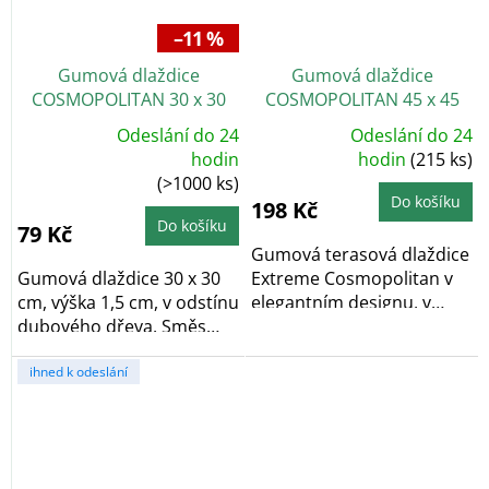
–11 %
Gumová dlaždice
Gumová dlaždice
COSMOPOLITAN 30 x 30
COSMOPOLITAN 45 x 45
cm, hnědá dub
cm, hnědá, zesílená 2,5 cm
Odeslání do 24
Odeslání do 24
Průměrné
Průměrné
hodin
hodnocení
hodin
(215 ks)
hodnocení
produktu
(>1000 ks)
produktu
je
je
5,0
Do košíku
198 Kč
5,0
z
z
5
Do košíku
79 Kč
5
hvězdiček.
hvězdiček.
Gumová terasová dlaždice
Gumová dlaždice 30 x 30
Extreme Cosmopolitan v
cm, výška 1,5 cm, v odstínu
elegantním designu, v
dubového dřeva. Směs
hnědé barvě....
gumové pryže a...
ihned k odeslání