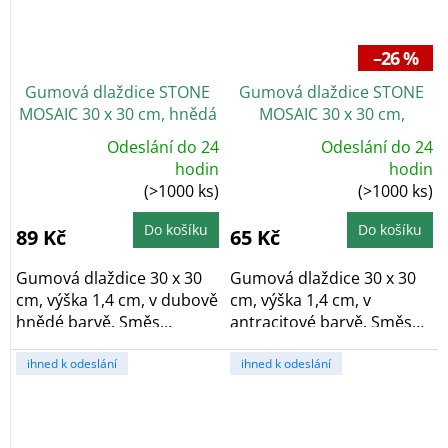
–26 %
Gumová dlaždice STONE
Gumová dlaždice STONE
MOSAIC 30 x 30 cm, hnědá
MOSAIC 30 x 30 cm,
dub
antracit
Odeslání do 24
Odeslání do 24
Průměrné
Průměrné
hodin
hodin
hodnocení
hodnocení
(>1000 ks)
(>1000 ks)
produktu
produktu
je
je
5,0
5,0
z
z
Do košíku
Do košíku
89 Kč
65 Kč
5
5
hvězdiček.
hvězdiček.
Gumová dlaždice 30 x 30
Gumová dlaždice 30 x 30
cm, výška 1,4 cm, v dubově
cm, výška 1,4 cm, v
hnědé barvě. Směs
antracitové barvě. Směs
gumové pryže a...
gumové pryže a...
ihned k odeslání
ihned k odeslání