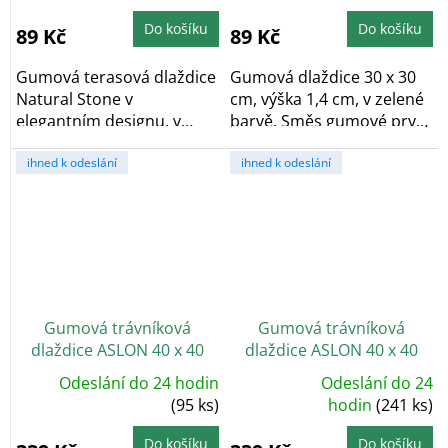
Do košíku
Do košíku
89 Kč
89 Kč
Gumová terasová dlaždice
Gumová dlaždice 30 x 30
Natural Stone v
cm, výška 1,4 cm, v zelené
elegantním designu, v
barvě. Směs gumové pryže
hnědé barvě. Vyrobeno z...
a...
ihned k odeslání
ihned k odeslání
Gumová trávníková
Gumová trávníková
dlaždice ASLON 40 x 40
dlaždice ASLON 40 x 40
cm, Charcoal Grey
cm, Moss Green
Odeslání do 24 hodin
Odeslání do 24
Průměrné
(95 ks)
hodnocení
hodin
(241 ks)
produktu
je
5,0
Do košíku
Do košíku