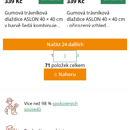
339 Kč
339 Kč
z
5
hvězdiček.
Gumová trávníková
Gumová trávníková
dlaždice ASLON 40 × 40 cm
dlaždice ASLON 40 × 40 cm
v barvě šedá kombinuje
- přirozený vzhled
výhody umělého...
umělého trávníku s...
Načíst 24 dalších
S
1
3
t
O
r
71
položek celkem
v
á
n
l
Nahoru
k
á
o
d
v
a
á
c
n
í
í
Více než 98 %
spokojených
p
sousedů
r
v
k
y