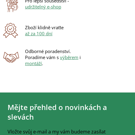
Pro lepší sousedství -
v
udržitelný e-shop
ý
p
i
s
Zboží klidně vraťte
u
až za 100 dní
Odborné poradenství.
Poradíme vám s
výběrem
i
montáží
.
Z
á
Mějte přehled o novinkách a
p
a
slevách
t
í
Vložte svůj e-mail a my vám budeme zasílat