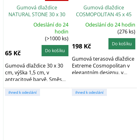
Gumová dlaždice
Gumová dlaždice
NATURAL STONE 30 x 30
COSMOPOLITAN 45 x 45
cm, antracit
cm, antracit, zesílená 2,5
Odeslání do 24
Odeslání do 24 hodin
cm
Průměrné
hodin
(276 ks)
hodnocení
(>1000 ks)
produktu
je
Do košíku
198 Kč
5,0
z
Do košíku
65 Kč
5
hvězdiček.
Gumová terasová dlaždice
Gumová dlaždice 30 x 30
Extreme Cosmopolitan v
cm, výška 1,5 cm, v
elegantním designu, v
antracitové barvě. Směs
antracitové...
gumové pryže a...
ihned k odeslání
ihned k odeslání