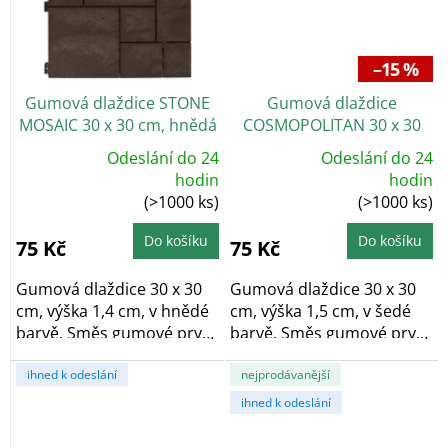
–15 %
Gumová dlaždice STONE
Gumová dlaždice
MOSAIC 30 x 30 cm, hnědá
COSMOPOLITAN 30 x 30
cm, šedá
Odeslání do 24
Odeslání do 24
Průměrné
Průměrné
hodin
hodin
hodnocení
hodnocení
(>1000 ks)
(>1000 ks)
produktu
produktu
je
je
4,9
5,0
z
z
Do košíku
Do košíku
75 Kč
75 Kč
5
5
hvězdiček.
hvězdiček.
Gumová dlaždice 30 x 30
Gumová dlaždice 30 x 30
cm, výška 1,4 cm, v hnědé
cm, výška 1,5 cm, v šedé
barvě. Směs gumové pryže
barvě. Směs gumové pryže
a...
a...
ihned k odeslání
nejprodávanější
ihned k odeslání