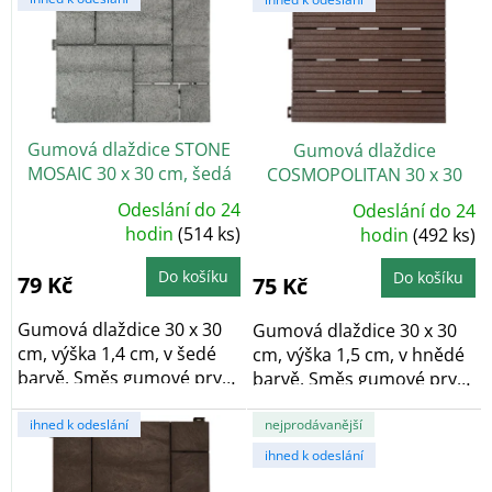
p
t
i
ů
s
p
r
o
Gumová dlaždice STONE
Gumová dlaždice
d
MOSAIC 30 x 30 cm, šedá
COSMOPOLITAN 30 x 30
u
cm, hnědá
k
Odeslání do 24
Odeslání do 24
Průměrné
Průměrné
t
hodnocení
hodin
(514 ks)
hodnocení
hodin
(492 ks)
produktu
produktu
ů
je
je
5,0
5,0
Do košíku
Do košíku
79 Kč
75 Kč
z
z
5
5
hvězdiček.
hvězdiček.
Gumová dlaždice 30 x 30
Gumová dlaždice 30 x 30
cm, výška 1,4 cm, v šedé
cm, výška 1,5 cm, v hnědé
barvě. Směs gumové pryže
barvě. Směs gumové pryže
a...
a...
ihned k odeslání
nejprodávanější
ihned k odeslání