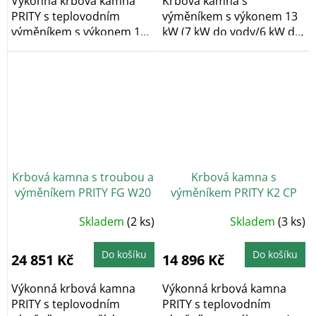
Výkonná krbová kamna
Krbová kamna s
PRITY s teplovodním
výměníkem s výkonem 13
výměníkem s výkonem 15
kW (7 kW do vody/6 kW do
kW (10 kW do vody/5 kW...
vzduchu) v provedení...
Krbová kamna s troubou a
Krbová kamna s
výměníkem PRITY FG W20
výměníkem PRITY K2 CP
W13
Průměrné
Skladem
(2 ks)
Skladem
(3 ks)
hodnocení
produktu
je
5,0
Do košíku
Do košíku
24 851 Kč
14 896 Kč
z
5
hvězdiček.
Výkonná krbová kamna
Výkonná krbová kamna
PRITY s teplovodním
PRITY s teplovodním