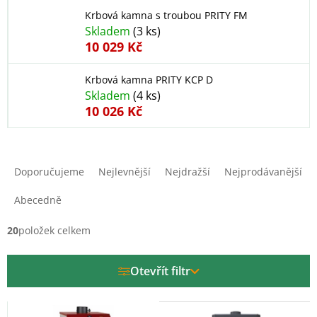
Krbová kamna s troubou PRITY FM
Skladem
(3 ks)
10 029 Kč
Krbová kamna PRITY KCP D
Skladem
(4 ks)
10 026 Kč
Ř
a
Doporučujeme
Nejlevnější
Nejdražší
Nejprodávanější
z
e
Abecedně
n
í
20
položek celkem
p
r
Otevřít filtr
o
d
V
u