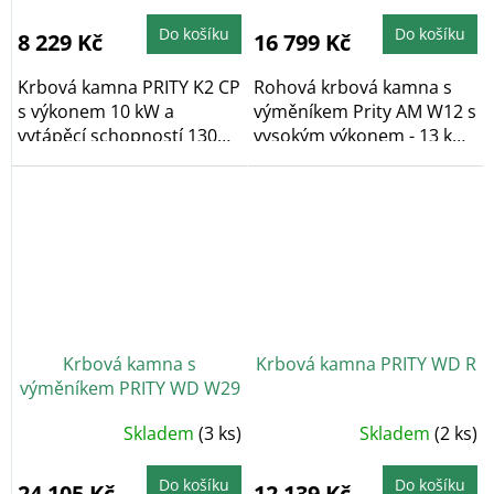
produktu
produktu
je
je
5,0
5,0
Do košíku
Do košíku
8 229 Kč
16 799 Kč
z
z
5
5
hvězdiček.
hvězdiček.
Krbová kamna PRITY K2 CP
Rohová krbová kamna s
s výkonem 10 kW a
výměníkem Prity AM W12 s
vytápěcí schopností 130
vysokým výkonem - 13 kW
m3. Praktická...
(7 kW do vody, 6...
Krbová kamna s
Krbová kamna PRITY WD R
výměníkem PRITY WD W29
Průměrné
Průměrné
Skladem
(3 ks)
Skladem
(2 ks)
hodnocení
hodnocení
produktu
produktu
je
je
4,8
5,0
Do košíku
Do košíku
24 105 Kč
12 139 Kč