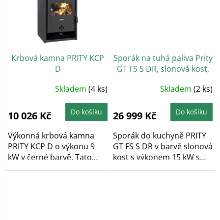
Krbová kamna PRITY KCP
Sporák na tuhá paliva Prity
D
GT FS S DR, slonová kost,
levá
Skladem
(4 ks)
Skladem
(2 ks)
Do košíku
Do košíku
10 026 Kč
26 999 Kč
Výkonná krbová kamna
Sporák do kuchyně PRITY
PRITY KCP D o výkonu 9
GT FS S DR v barvě slonová
kW v černé barvě. Tato
kost s výkonem 15 kW s
kamna skvěle...
proskleným...