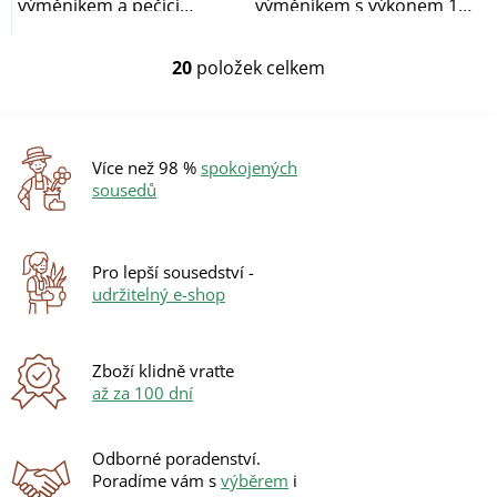
výměníkem a pečící
výměníkem s výkonem 15
troubou s výkonem 23 kW
kW (10 kW do vody/5 kW...
(17...
20
položek celkem
O
v
l
á
d
Více než 98 %
spokojených
a
sousedů
c
í
p
r
Pro lepší sousedství -
v
udržitelný e-shop
k
y
v
ý
Zboží klidně vraťte
p
až za 100 dní
i
s
u
Odborné poradenství.
Poradíme vám s
výběrem
i