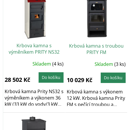
ý
k
p
t
i
ů
s
p
r
o
Krbova kamna s
Krbová kamna s troubou
d
výměníkem PRITY NS32
PRITY FM
u
k
Průměrné
Skladem
(4 ks)
Průměrné
Skladem
(3 ks)
t
hodnocení
hodnocení
produktu
produktu
ů
je
je
5,0
Do košíku
5,0
Do košíku
28 502 Kč
10 029 Kč
z
z
5
5
hvězdiček.
hvězdiček.
Krbová kamna Prity NS32 s
Krbová kamna s výkonem
výměníkem a výkonem 36
12 kW. Krbová kamna Prity
kW (33 kW do vody/3 kW
FM s pečící troubou a
do vzduchu) v...
praktickým...