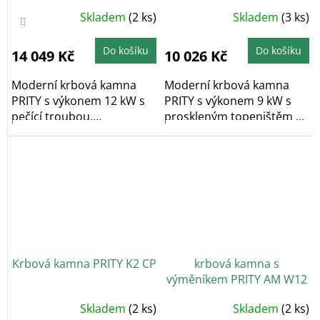
Průměrné
Skladem
(2 ks)
Skladem
(3 ks)
hodnocení
produktu
je
4,0
Do košíku
Do košíku
14 049 Kč
10 026 Kč
z
5
hvězdiček.
Moderní krbová kamna
Moderní krbová kamna
PRITY s výkonem 12 kW s
PRITY s výkonem 9 kW s
pečící troubou,
proskleným topeništěm a
proskleným topeništěm
praktickým...
a...
Krbová kamna PRITY K2 CP
krbová kamna s
výměníkem PRITY AM W12
Průměrné
Průměrné
Skladem
(2 ks)
Skladem
(2 ks)
hodnocení
hodnocení