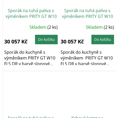
Sporák na tuhá paliva s
Sporák na tuhá paliva s
výměníkem PRITY GT W10
výměníkem PRITY GT W10
FI S DR, slonová kost, levá
FI S DR, slonová kost
Průměrné
Skladem
(2 ks)
Skladem
(2 ks)
hodnocení
produktu
je
5,0
Do košíku
Do košíku
30 057 Kč
30 057 Kč
z
5
hvězdiček.
Sporák do kuchyně s
Sporák do kuchyně s
výměníkem PRITY GT W10
výměníkem PRITY GT W10
FI S DR v barvě slonové
FI S DR v barvě slonové
kosti...
kosti s...