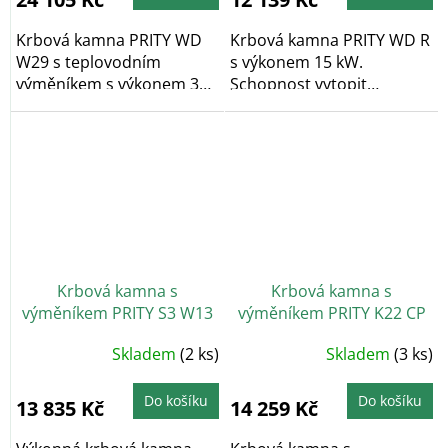
z
z
5
5
hvězdiček.
hvězdiček.
Krbová kamna PRITY WD
Krbová kamna PRITY WD R
W29 s teplovodním
s výkonem 15 kW.
výměníkem s výkonem 30
Schopnost vytopit
kW (22 kW do vody/8 kW...
místnost o velikosti 170 -...
Krbová kamna s
Krbová kamna s
výměníkem PRITY S3 W13
výměníkem PRITY K22 CP
W10
Průměrné
Průměrné
Skladem
(2 ks)
Skladem
(3 ks)
hodnocení
hodnocení
produktu
produktu
je
je
4,9
5,0
Do košíku
Do košíku
13 835 Kč
14 259 Kč
z
z
5
5
hvězdiček.
hvězdiček.