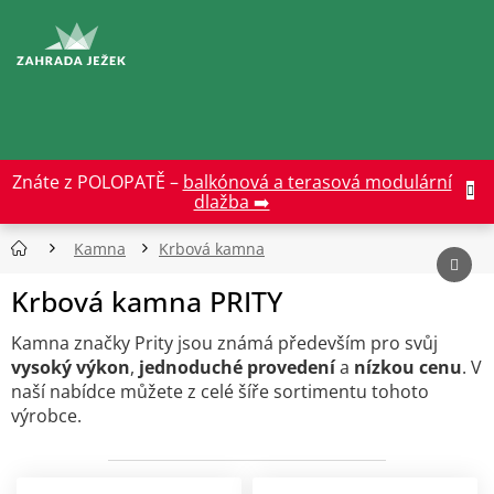
Přejít
na
CZK
obsah
Znáte z POLOPATĚ –
balkónová a terasová modulární
dlažba ➡️
Kamna
Krbová kamna
Krbová kamna PRITY
Kamna značky Prity jsou známá především pro svůj
vysoký výkon
,
jednoduché provedení
a
nízkou cenu
. V
naší nabídce můžete z celé šíře sortimentu tohoto
výrobce.