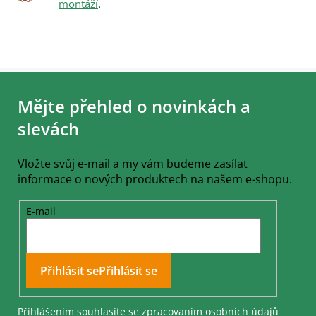
montáží
.
Z
á
Mějte přehled o novinkách a
p
a
slevách
t
í
Vložte svůj e-mail a my vám budeme zasílat
informace o nových produktech na našem e-shopu.
E-mail
Přihlásit se
Přihlášením souhlasíte se
zpracovaním osobních údajů