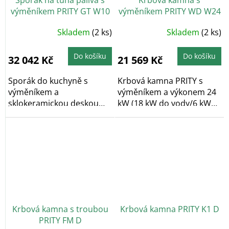
Sporák na tuhá paliva s
Krbová kamna s
výměníkem PRITY GT W10
výměníkem PRITY WD W24
FI G DR, slonová kost
D
Průměrné
Skladem
(2 ks)
Skladem
(2 ks)
hodnocení
produktu
je
5,0
Do košíku
Do košíku
32 042 Kč
21 569 Kč
z
5
hvězdiček.
Sporák do kuchyně s
Krbová kamna PRITY s
výměníkem a
výměníkem a výkonem 24
sklokeramickou deskou
kW (18 kW do vody/6 kW
PRITY GT W10 FI G DR v
do vzduchu). S...
barvě...
Krbová kamna s troubou
Krbová kamna PRITY K1 D
PRITY FM D