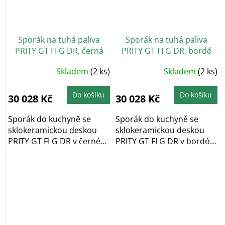
Sporák na tuhá paliva
Sporák na tuhá paliva
PRITY GT FI G DR, černá
PRITY GT FI G DR, bordó
Skladem
(2 ks)
Skladem
(2 ks)
Do košíku
Do košíku
30 028 Kč
30 028 Kč
Sporák do kuchyně se
Sporák do kuchyně se
sklokeramickou deskou
sklokeramickou deskou
PRITY GT FI G DR v černé
PRITY GT FI G DR v bordó
barvě s výkonem 15...
barvě s výkonem 15...