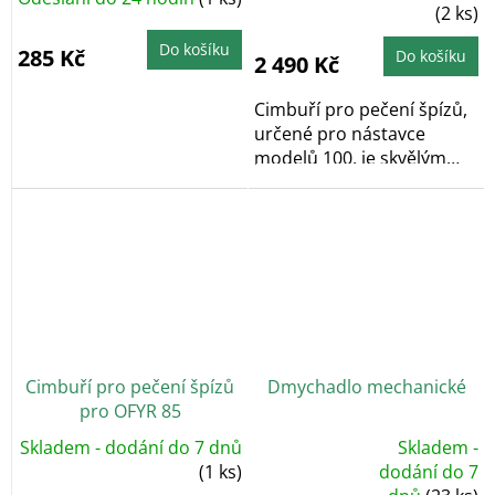
(2 ks)
Do košíku
285 Kč
Do košíku
2 490 Kč
Cimbuří pro pečení špízů,
určené pro nástavce
modelů 100, je skvělým
příslušenstvím pro...
Cimbuří pro pečení špízů
Dmychadlo mechanické
pro OFYR 85
Skladem - dodání do 7 dnů
Skladem -
Průměrné
(1 ks)
dodání do 7
hodnocení