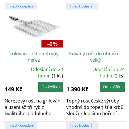
pryžového...
se...
ihned k odeslání
ihned k odeslání
–6 %
Grilovací rošt na 3 ryby,
Kovaný rošt do ohniště -
nerez
velký
Odeslání do 24
Odeslání do 24
Průměrné
Průměrné
hodnocení
hodin
(1 ks)
hodnocení
hodin
(2 ks)
produktu
produktu
je
je
5,0
5,0
Do košíku
Do košíku
149 Kč
1 390 Kč
z
z
5
5
hvězdiček.
hvězdiček.
Nerezový rošt na grilování
Topný rošt české výroby
a uzení až tří ryb z
vhodný do topenišť a krbů.
kvalitního a odolného
Slouží k lepšímu hoření
materiálu....
dřeva díky...
ihned k odeslání
ihned k odeslání