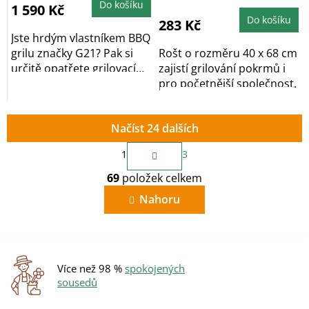
je
Do košíku
1 590 Kč
5,0
z
Do košíku
283 Kč
5
hvězdiček.
Jste hrdým vlastníkem BBQ
grilu značky G21? Pak si
Rošt o rozměru 40 x 68 cm
určitě opatřete grilovací
zajistí grilování pokrmů i
kámen G21....
pro početnější společnost.
Načíst 24 dalších
S
1
3
t
O
r
69
položek celkem
v
á
n
l
Nahoru
k
á
o
d
v
a
á
c
n
í
í
Více než 98 %
spokojených
p
sousedů
r
v