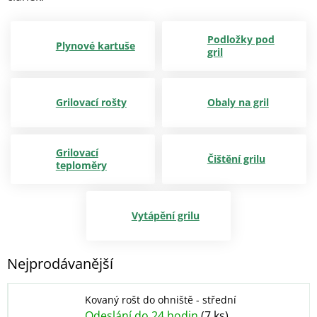
Podložky pod
Plynové kartuše
gril
Grilovací rošty
Obaly na gril
Grilovací
Čištění grilu
teploměry
Vytápění grilu
Nejprodávanější
Kovaný rošt do ohniště - střední
Odeslání do 24 hodin
(7 ks)