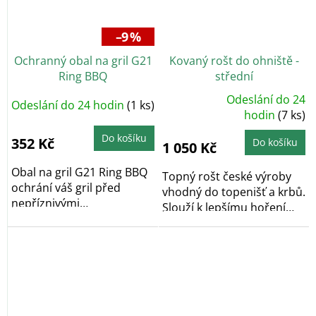
–9 %
Ochranný obal na gril G21
Kovaný rošt do ohniště -
Ring BBQ
střední
Odeslání do 24
Odeslání do 24 hodin
(1 ks)
Průměrné
hodnocení
hodin
(7 ks)
produktu
je
Do košíku
5,0
352 Kč
Do košíku
1 050 Kč
z
5
hvězdiček.
Obal na gril G21 Ring BBQ
Topný rošt české výroby
ochrání váš gril před
vhodný do topenišť a krbů.
nepříznivými
Slouží k lepšímu hoření
povětrnostními vlivy.
dřeva díky...