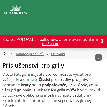
Přejít
na
CZK
obsah
Znáte z POLOPATĚ –
balkónová a terasová modulární
dlažba ➡️
Katalog produktů
Grilování
Příslušenství pro grily
V této kategorii najdete vše, co můžete využít pro
vaše
grily
a
ohniště
.
Čistící
prostředky pro grily,
ochranné
kryty
nebo
podpalovače,
prostě vše, co se
vám při grilování a uskladnění grilů může hodit. Pokud
se však své oblíbené činnosti nechcete vzdát ani v
zimním období, připravili jsme si pro vás zajímavý
článek.