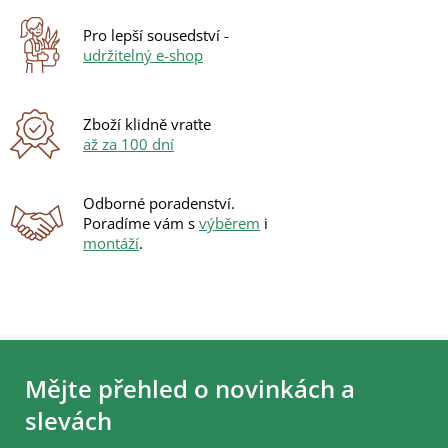
k
y
Pro lepší sousedství -
v
udržitelný e-shop
ý
p
i
s
Zboží klidně vraťte
u
až za 100 dní
Odborné poradenství.
Poradíme vám s
výběrem
i
montáží
.
Z
á
Mějte přehled o novinkách a
p
a
slevách
t