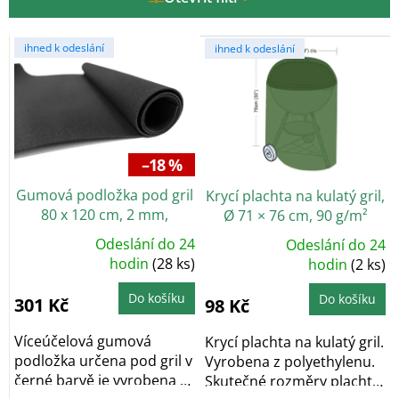
o
d
V
u
ihned k odeslání
ihned k odeslání
ý
k
p
t
i
ů
s
p
r
–18 %
o
Gumová podložka pod gril
Krycí plachta na kulatý gril,
d
80 x 120 cm, 2 mm,
Ø 71 × 76 cm, 90 g/m²
u
víceúčelová
k
Odeslání do 24
Odeslání do 24
Průměrné
Průměrné
t
hodnocení
hodin
(28 ks)
hodnocení
hodin
(2 ks)
produktu
produktu
ů
je
je
5,0
5,0
Do košíku
Do košíku
301 Kč
98 Kč
z
z
5
5
hvězdiček.
hvězdiček.
Víceúčelová gumová
Krycí plachta na kulatý gril.
podložka určena pod gril v
Vyrobena z polyethylenu.
černé barvě je vyrobena z
Skutečné rozměry plachty