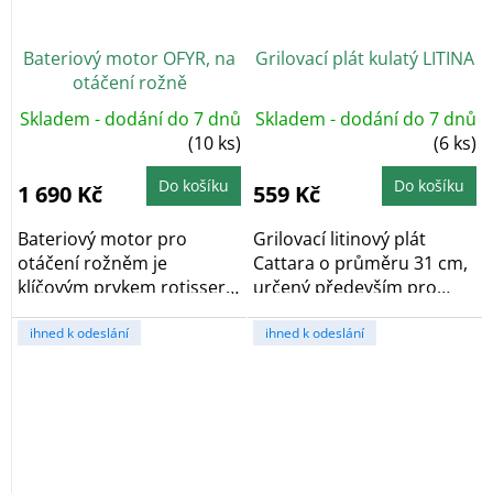
Bateriový motor OFYR, na
Grilovací plát kulatý LITINA
otáčení rožně
Skladem - dodání do 7 dnů
Skladem - dodání do 7 dnů
(10 ks)
(6 ks)
Do košíku
Do košíku
1 690 Kč
559 Kč
Bateriový motor pro
Grilovací litinový plát
otáčení rožněm je
Cattara o průměru 31 cm,
klíčovým prvkem rotisserie
určený především pro
setu, který vám...
grilování...
ihned k odeslání
ihned k odeslání