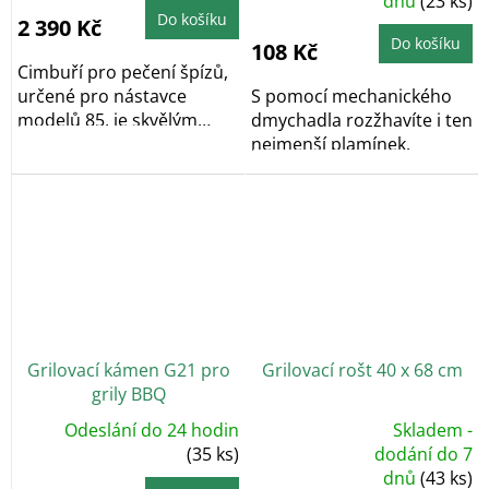
dnů
(23 ks)
produktu
je
Do košíku
2 390 Kč
5,0
z
Do košíku
108 Kč
5
hvězdiček.
Cimbuří pro pečení špízů,
určené pro nástavce
S pomocí mechanického
modelů 85, je skvělým
dmychadla rozžhavíte i ten
příslušenstvím pro...
nejmenší plamínek.
Grilovací kámen G21 pro
Grilovací rošt 40 x 68 cm
grily BBQ
Odeslání do 24 hodin
Skladem -
Průměrné
(35 ks)
dodání do 7
hodnocení
dnů
(43 ks)
produktu