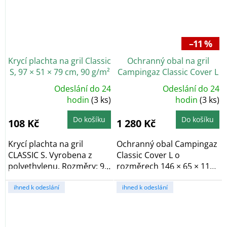
–11 %
Krycí plachta na gril Classic
Ochranný obal na gril
S, 97 × 51 × 79 cm, 90 g/m²
Campingaz Classic Cover L
pro 3 Series
Odeslání do 24
Odeslání do 24
Průměrné
Průměrné
hodnocení
hodin
(3 ks)
hodnocení
hodin
(3 ks)
produktu
produktu
je
je
5,0
5,0
Do košíku
Do košíku
108 Kč
1 280 Kč
z
z
5
5
hvězdiček.
hvězdiček.
Krycí plachta na gril
Ochranný obal Campingaz
CLASSIC S. Vyrobena z
Classic Cover L o
polyethylenu. Rozměry: 97
rozměrech 146 × 65 × 118
× 51 × 79 cm....
cm je určen pro...
ihned k odeslání
ihned k odeslání