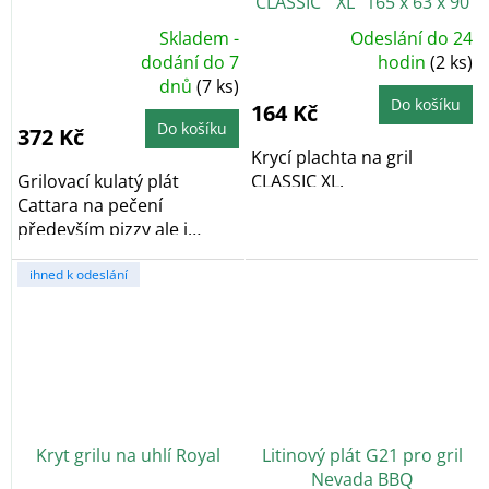
CLASSIC " XL" 165 x 63 x 90
cm, PE 90g/m2
Skladem -
Odeslání do 24
Průměrné
Průměrné
dodání do 7
hodnocení
hodin
(2 ks)
hodnocení
produktu
dnů
(7 ks)
produktu
je
je
5,0
Do košíku
164 Kč
5,0
z
z
5
Do košíku
372 Kč
5
hvězdiček.
hvězdiček.
Krycí plachta na gril
Grilovací kulatý plát
CLASSIC XL.
Cattara na pečení
především pizzy ale i
chleba, či různých...
ihned k odeslání
Kryt grilu na uhlí Royal
Litinový plát G21 pro gril
Nevada BBQ