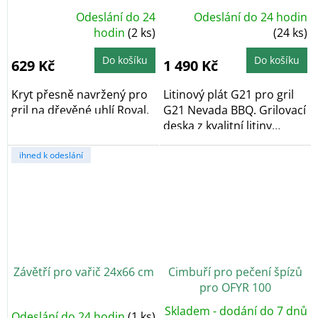
Odeslání do 24
Odeslání do 24 hodin
Průměrné
hodnocení
hodin
(2 ks)
(24 ks)
produktu
je
5,0
Do košíku
Do košíku
629 Kč
1 490 Kč
z
5
hvězdiček.
Kryt přesně navržený pro
Litinový plát G21 pro gril
gril na dřevěné uhlí Royal.
G21 Nevada BBQ. Grilovací
deska z kvalitní litiny
odolné...
ihned k odeslání
Závětří pro vařič 24x66 cm
Cimbuří pro pečení špízů
pro OFYR 100
Skladem - dodání do 7 dnů
Odeslání do 24 hodin
(1 ks)