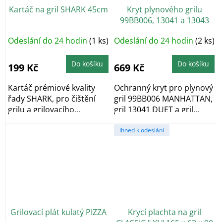
Kartáč na gril SHARK 45cm
Kryt plynového grilu
99BB006, 13041 a 13043
Odeslání do 24 hodin
(1 ks)
Odeslání do 24 hodin
(2 ks)
Do košíku
Do košíku
199 Kč
669 Kč
Kartáč prémiové kvality
Ochranný kryt pro plynový
řady SHARK, pro čištění
gril 99BB006 MANHATTAN,
grilu a grilovacího
gril 13041 DUET a gril
příslušenství.
13043 ROYAL...
ihned k odeslání
Grilovací plát kulatý PIZZA
Krycí plachta na gril