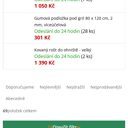
1 050 Kč
Gumová podložka pod gril 80 x 120 cm, 2
mm, víceúčelová
Odeslání do 24 hodin
(28 ks)
301 Kč
Kovaný rošt do ohniště - velký
Odeslání do 24 hodin
(2 ks)
1 390 Kč
Ř
a
Doporučujeme
Nejlevnější
Nejdražší
Nejprodávanější
z
e
Abecedně
n
í
69
položek celkem
p
r
Otevřít filtr