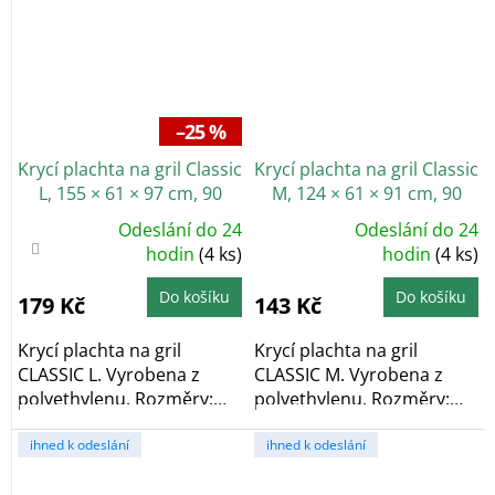
–25 %
Krycí plachta na gril Classic
Krycí plachta na gril Classic
L, 155 × 61 × 97 cm, 90
M, 124 × 61 × 91 cm, 90
g/m²
g/m²
Odeslání do 24
Odeslání do 24
Průměrné
Průměrné
hodnocení
hodin
(4 ks)
hodnocení
hodin
(4 ks)
produktu
produktu
je
je
4,3
5,0
Do košíku
Do košíku
179 Kč
143 Kč
z
z
5
5
hvězdiček.
hvězdiček.
Krycí plachta na gril
Krycí plachta na gril
CLASSIC L. Vyrobena z
CLASSIC M. Vyrobena z
polyethylenu. Rozměry:
polyethylenu. Rozměry:
155 × 61 × 97 cm....
124 × 61 × 91 cm....
ihned k odeslání
ihned k odeslání