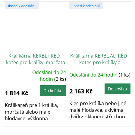
cm, navržená...
ihned k odeslání
ihned k odeslání
Králíkárna KERBL FRED -
Králíkárna KERBL ALFRÉD -
kotec pro králíky, morčata
kotec pro králíky a
a malé hlodavce
morčata
Odeslání do 24
Odeslání do 24 hodin
(1 ks)
Průměrné
hodnocení
hodin
(2 ks)
produktu
je
Do košíku
5,0
2 163 Kč
Do košíku
1 814 Kč
z
5
hvězdiček.
Klec pro králíka nebo jiné
Králikáreň pre 1 králika,
malé hlodavce, s dvěma
morčatá alebo malé
dvířky, sklápěcí střechou
hlodavce, výklopná
a...
strecha, vyberateľný...