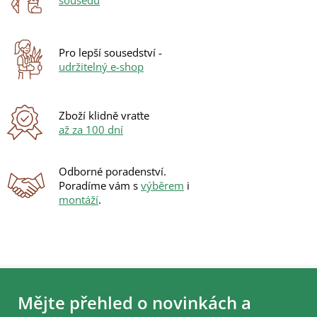
sousedů
Pro lepší sousedství -
udržitelný e-shop
Zboží klidně vraťte
až za 100 dní
Odborné poradenství.
Poradíme vám s
výběrem
i
montáží
.
Z
á
Mějte přehled o novinkách a
p