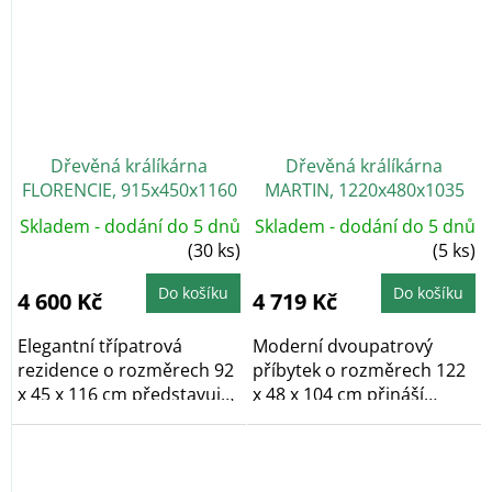
Dřevěná králíkárna
Dřevěná králíkárna
FLORENCIE, 915x450x1160
MARTIN, 1220x480x1035
mm
mm
Skladem - dodání do 5 dnů
Skladem - dodání do 5 dnů
(30 ks)
(5 ks)
Do košíku
Do košíku
4 600 Kč
4 719 Kč
Elegantní třípatrová
Moderní dvoupatrový
rezidence o rozměrech 92
příbytek o rozměrech 122
x 45 x 116 cm představuje
x 48 x 104 cm přináší
prostorově...
novou úroveň...