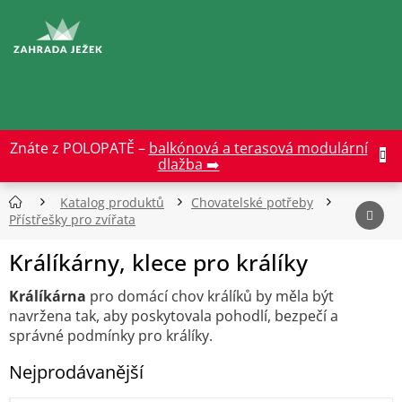
Přejít
na
CZK
obsah
Znáte z POLOPATĚ –
balkónová a terasová modulární
dlažba ➡️
Katalog produktů
Chovatelské potřeby
Přístřešky pro zvířata
Králíkárny, klece pro králíky
Králíkárna
pro domácí chov králíků by měla být
navržena tak, aby poskytovala pohodlí, bezpečí a
správné podmínky pro králíky.
Nejprodávanější