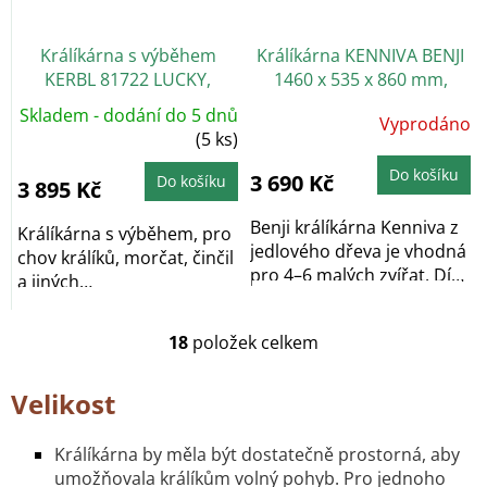
Králíkárna s výběhem
Králíkárna KENNIVA BENJI
KERBL 81722 LUCKY,
1460 x 535 x 860 mm,
115x65x100 cm
dřevěná
Skladem - dodání do 5 dnů
Průměrné
Vyprodáno
hodnocení
(5 ks)
produktu
je
5,0
Do košíku
3 690 Kč
Do košíku
3 895 Kč
z
5
hvězdiček.
Benji králíkárna Kenniva z
Králíkárna s výběhem, pro
jedlového dřeva je vhodná
chov králíků, morčat, činčil
pro 4–6 malých zvířat. Díky
a jiných
odolné...
hlodavců, vyjímatelný...
18
položek celkem
O
v
l
Velikost
á
d
a
Králíkárna by měla být dostatečně prostorná, aby
c
umožňovala králíkům volný pohyb.
Pro jednoho