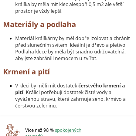
í
králíka by měla mít klec alespoň 0,5 m2 ale větší
p
prostor je vždy lepší.
r
v
Materiály a podlaha
k
y
v
Materiál králíkárny by měl dobře izolovat a chránit
ý
před slunečním svitem. Ideální je dřevo a pletivo.
p
Podlaha klece by měla být snadno udržovatelná,
i
aby jste zabránili nemocem u zvířat.
s
u
Krmení a pití
V kleci by měli mít dostatek
čerstvého krmení a
pití
. Králíci potřebují dostatek čisté vody a
vyváženou stravu, která zahrnuje seno, krmivo a
čerstvou zeleninu.
Více než 98 %
spokojených