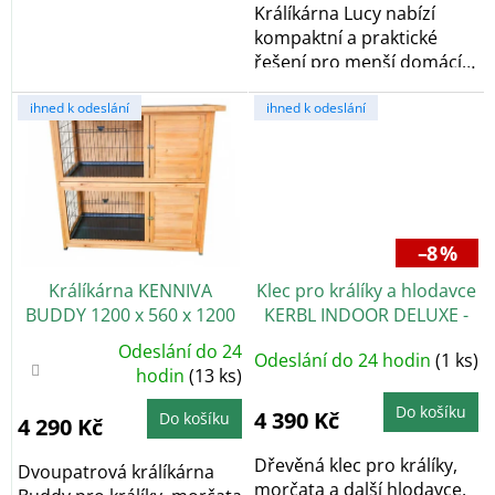
Králíkárna Lucy nabízí
kompaktní a praktické
řešení pro menší domácí
zvířata. Díky...
ihned k odeslání
ihned k odeslání
–8 %
Králíkárna KENNIVA
Klec pro králíky a hlodavce
BUDDY 1200 x 560 x 1200
KERBL INDOOR DELUXE -
mm, dřevěná
jednopatrová
Odeslání do 24
Odeslání do 24 hodin
(1 ks)
Průměrné
hodnocení
hodin
(13 ks)
produktu
je
Do košíku
4,0
4 390 Kč
Do košíku
4 290 Kč
z
5
hvězdiček.
Dřevěná klec pro králíky,
Dvoupatrová králíkárna
morčata a další hlodavce,