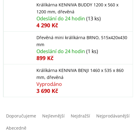
Králíkárna KENNIVA BUDDY 1200 x 560 x
1200 mm, dřevěná
Odeslání do 24 hodin
(13 ks)
4 290 Kč
Dřevěná mini králíkárna BRNO, 515x420x430
mm
Odeslání do 24 hodin
(1 ks)
899 Kč
Králíkárna KENNIVA BENJI 1460 x 535 x 860
mm, dřevěná
Vyprodáno
3 690 Kč
Ř
a
Doporučujeme
Nejlevnější
Nejdražší
Nejprodávanější
z
e
Abecedně
n