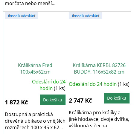
morčata nebo menší
a křečky....
skupinu slepic? Dřevěný...
ihned k odeslání
ihned k odeslání
Králíkárna Fred
Králíkárna KERBL 82726
100x45x62cm
BUDDY, 116x52x82 cm
Odeslání do 24
Odeslání do 24 hodin
(1 ks)
Průměrné
hodnocení
hodin
(1 ks)
produktu
je
Do košíku
5,0
2 747 Kč
Do košíku
1 872 Kč
z
5
hvězdiček.
Králíkárna pro králíky a
Dostupná a praktická
jiné hlodavce, dvoje dvířka,
dřevěná ubikace o vnějších
výklopná střecha,
rozměrech 100 x 45 x 62
vyjímatelný...