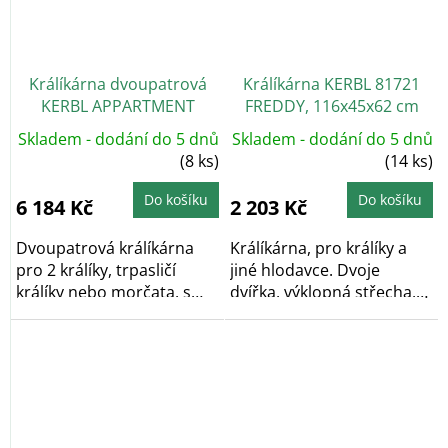
Králíkárna dvoupatrová
Králíkárna KERBL 81721
KERBL APPARTMENT
FREDDY, 116x45x62 cm
Skladem - dodání do 5 dnů
Skladem - dodání do 5 dnů
(8 ks)
(14 ks)
Do košíku
Do košíku
6 184 Kč
2 203 Kč
Dvoupatrová králíkárna
Králíkárna, pro králíky a
pro 2 králíky, trpasličí
jiné hlodavce. Dvoje
králíky nebo morčata, s
dvířka, výklopná střecha,
vyjímatelnými...
vyjímatelný...