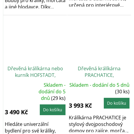
Buddy pro králíky, morčata
určená pro interiérové
a jiné hlodavce. Díky
použití, s...
odolné a...
Dřevěná králíkárna nebo
Dřevěná králíkárna
kurník HOFSTADT,
PRACHATICE,
1460x500x860mm
1800x620x720 mm
Skladem -
Skladem - dodání do 5 dnů
Průměrné
dodání do 5
(30 ks)
hodnocení
dnů
(29 ks)
produktu
je
Do košíku
3 993 Kč
5,0
z
Do košíku
3 490 Kč
5
hvězdiček.
Králíkárna PRACHATICE je
Hledáte univerzální
stylový dvojposchodový
bydlení pro své králíky,
domov pro zajíce, morčata