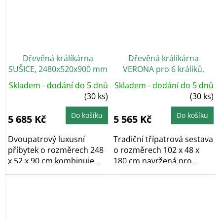
Dřevěná králíkárna
Dřevěná králíkárna
SUŠICE, 2480x520x900 mm
VERONA pro 6 králíků,
1020x480x1800 mm
Skladem - dodání do 5 dnů
Skladem - dodání do 5 dnů
(30 ks)
(30 ks)
Do košíku
Do košíku
5 685 Kč
5 565 Kč
Dvoupatrový luxusní
Tradiční třípatrová sestava
příbytek o rozměrech 248
o rozměrech 102 x 48 x
x 52 x 90 cm kombinuje
180 cm navržená pro
útulný domeček se...
přehledný a...