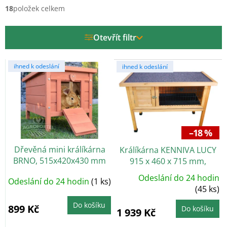
í
18
položek celkem
p
r
Otevřít filtr
o
d
V
u
ihned k odeslání
ihned k odeslání
ý
k
p
t
i
ů
s
p
r
–18 %
o
Dřevěná mini králíkárna
Králíkárna KENNIVA LUCY
d
BRNO, 515x420x430 mm
915 x 460 x 715 mm,
u
dřevěná
k
Odeslání do 24 hodin
Odeslání do 24 hodin
(1 ks)
t
(45 ks)
ů
Do košíku
899 Kč
Do košíku
1 939 Kč