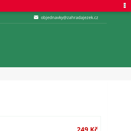
objednavky@zahradajezek.cz
249 Kč