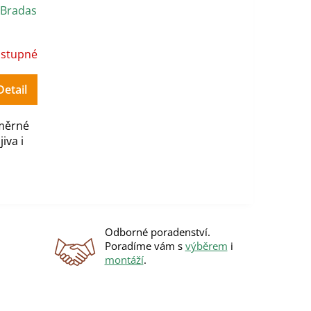
l Bradas
stupné
Detail
měrné
iva i
Odborné poradenství.
Poradíme vám s
výběrem
i
montáží
.