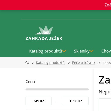
Přejít
Zná
na
obsah
Katalog produktů
Skleníky
Chov
Katalog produktů
Péče o trávník
Zahr
P
Za
o
s
Cena
t
Nejpr
r
a
249
Kč
1590
Kč
n
n