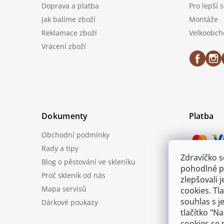
Doprava a platba
Pro lepší 
Jak balíme zboží
Montáže
Reklamace zboží
Velkoobch
Vrácení zboží
Dokumenty
Platba
Obchodní podmínky
Rady a tipy
Zdravíčko 
Blog o pěstování ve skleníku
Možnost
pohodlné p
Proč skleník od nás
zlepšovali 
Mapa servisů
cookies. Tl
souhlas s j
Dárkové poukazy
tlačítko "N
cookies se 