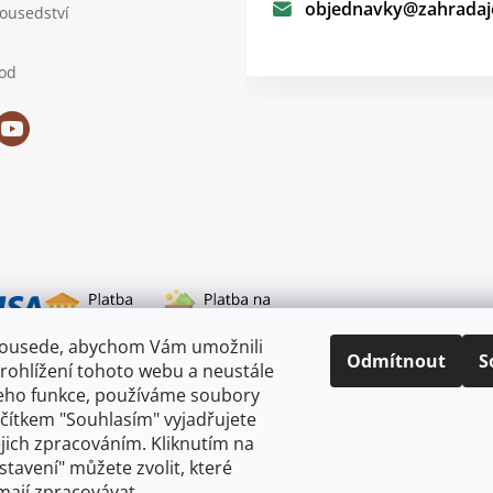
objednavky
@
zahradaj
sousedství
od
sousede, abychom Vám umožnili
i dopravy
Odmítnout
S
rohlížení tohoto webu a neustále
jeho funkce, používáme soubory
ačítkem "Souhlasím" vyjadřujete
ejich zpracováním. Kliknutím na
astavení" můžete zvolit, které
mají zpracovávat.