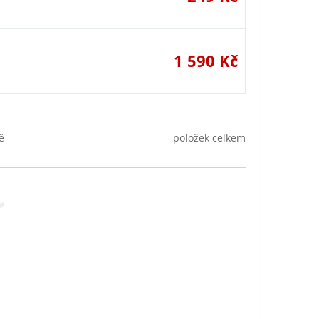
1 590 Kč
položek celkem
ě