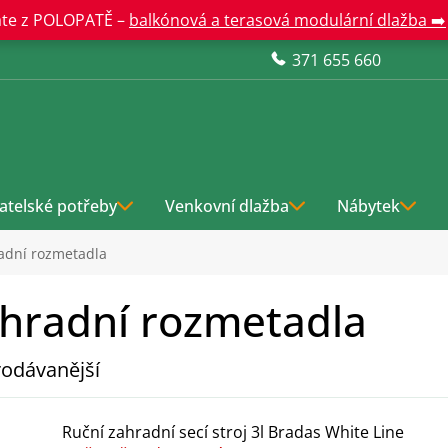
te z POLOPATĚ –
balkónová a terasová modulární dlažba ➡️
371 655 660
atelské potřeby
Venkovní dlažba
Nábytek
adní rozmetadla
hradní rozmetadla
odávanější
Ruční zahradní secí stroj 3l Bradas White Line