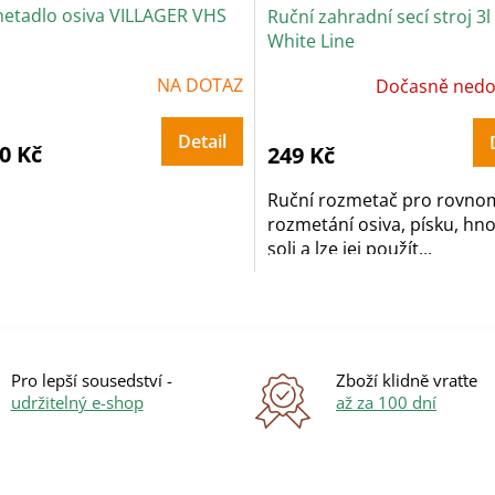
etadlo osiva VILLAGER VHS
Ruční zahradní secí stroj 3
White Line
ůměrné
NA DOTAZ
Dočasně nedo
dnocení
oduktu
Detail
0 Kč
249 Kč
zdiček.
Ruční rozmetač pro rovno
rozmetání osiva, písku, hnoj
soli a lze jej použít...
O
v
l
á
Pro lepší sousedství -
Zboží klidně vraťte
d
udržitelný e-shop
až za 100 dní
a
c
í
p
r