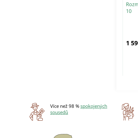
ů
Rozm
k
10
t
ů
Pr
ho
pr
je
5,0
z
1 59
5
hvě
Více než 98 %
spokojených
sousedů