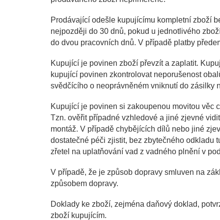
Prodávající odešle kupujícímu kompletní zboží b
nejpozději do 30 dnů, pokud u jednotlivého zboží
do dvou pracovních dnů. V případě platby přede
Kupující je povinen zboží převzít a zaplatit. Kupu
kupující povinen zkontrolovat neporušenost obal
svědčícího o neoprávněném vniknutí do zásilky n
Kupující je povinen si zakoupenou movitou věc co
Tzn. ověřit případné vzhledové a jiné zjevné vidi
montáž. V případě chybějících dílů nebo jiné zjev
dostatečné péči zjistit, bez zbytečného odkladu t
zřetel na uplatňování vad z vadného plnění v pod
V případě, že je způsob dopravy smluven na zákl
způsobem dopravy.
Doklady ke zboží, zejména daňový doklad, potvrze
zboží kupujícím.