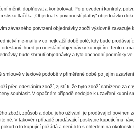
í měnit, doplňovat a kontrolovat. Po provedení kontroly, potv
stisku tlačítka „Objednat s povinností platby“ objednávku doko
vím závazného potvrzení objednávky zboží výslovně zavazuje k
řednictvím e-mailu v co nejkratší době poté, kdy bude prodávaj
 odeslaný ihned po odeslání objednávky kupujícím. Tento e-ma
bjednávky bude shrnutí objednávky a tyto obchodní podmínky ve 
é smlouvě v textové podobě v přiměřené době po jejím uzavření
oží před odesláním zboží, zjistí-li, že bylo zboží nabízeno za
 ceny souhlasit. V opačném případě nedojde k uzavření kupní 
o zboží, způsob a dobu jeho užívání, je prodávající povinen zaj
elné. V takovém případě prodávající poskytne kupujícímu návod
 pokud o to kupující požádá a není-li to s ohledem na okolnosti