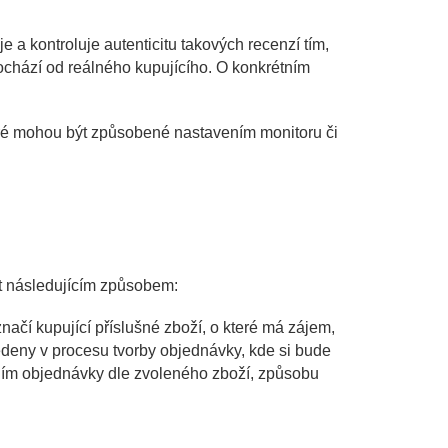
 a kontroluje autenticitu takových recenzí tím,
ochází od reálného kupujícího. O konkrétním
eré mohou být způsobené nastavením monitoru či
it následujícím způsobem:
čí kupující příslušné zboží, o které má zájem,
edeny v procesu tvorby objednávky, kde si bude
áním objednávky dle zvoleného zboží, způsobu