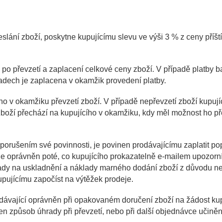
eslání zboží, poskytne kupujícímu slevu ve výši 3 % z ceny příšt
o po převzetí a zaplacení celkové ceny zboží. V případě platb
padech je zaplacena v okamžik provedení platby.
 v okamžiku převzetí zboží. V případě nepřevzetí zboží kupujíc
oží přechází na kupujícího v okamžiku, kdy měl možnost ho přev
porušením své povinnosti, je povinen prodávajícímu zaplatit po
je oprávněn poté, co kupujícího prokazatelně e-mailem upozorn
dy na uskladnění a náklady marného dodání zboží z důvodu ned
upujícímu započíst na výtěžek prodeje.
odávající oprávněn při opakovaném doručení zboží na žádost ku
 způsob úhrady při převzetí, nebo při další objednávce učině