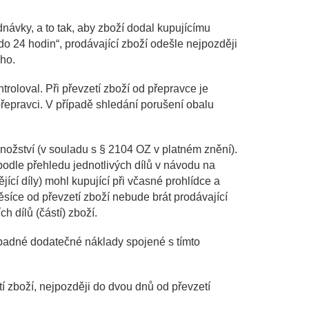
návky, a to tak, aby zboží dodal kupujícímu
do 24 hodin“, prodávající zboží odešle nejpozději
ího.
ntroloval.
Při převzetí zboží od přepravce je
přepravci. V případě shledání porušení obalu
množství (v souladu s § 2104 OZ v platném znění).
 podle přehledu jednotlivých dílů v návodu na
ící díly) mohl kupující při včasné prohlídce a
měsíce od převzetí zboží nebude brát prodávající
 dílů (částí) zboží.
ípadné dodatečné náklady spojené s tímto
tí zboží, nejpozději do dvou dnů od převzetí