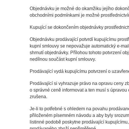
Objednávku je možné do okamžiku jejího dokončen
obchodními podmínkami je možné prostřednictvím 
Kupující se dokončením objednávky prostřednict
Objednávku prodávající potvrdí kupujícímu prost
kupní smlouvy se nepovažuje automatický e-mail
shrnutí objednávky. Přílohou tohoto potvrzení o
nedílnou součást kupní smlouvy.
Prodávající vydá kupujícímu potvrzení o uzavřen
Prodávající si vyhrazuje právo na opravu ceny zb
o správné ceně informovat a ten musí s úpravou
zrušena.
Je-li to potřebné s ohledem na povahu prodávanéh
přiloženém písemném návodu a aby byly srozumit
listinné podobě poskytne prodávající kupujícímu,
prodávaného zboží nepřiměřené.