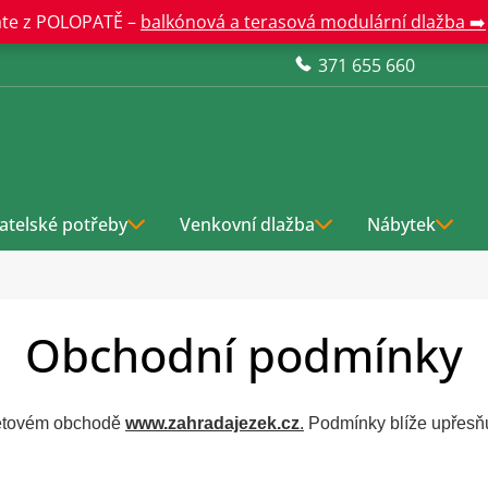
te z POLOPATĚ –
balkónová a terasová modulární dlažba ➡️
371 655 660
atelské potřeby
Venkovní dlažba
Nábytek
Obchodní podmínky
rnetovém obchodě
www.zahradajezek.cz
.
Podmínky blíže upřesňuj