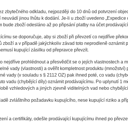
ez zbytečného odkladu, nejpozději do 10 dnů od potvrzení objed
 neuvádí jinou lhůtu k dodání. Je-li u zboží uvedeno „Expedice 
m bude zboží odesláno až po připsání
platby na účet prodávajíc
jícímu se doporučuje, aby si zboží při převzetí co
nejdříve překo
ů zboží a v případě jakýchkoliv závad toto neprodleně oznámit 
emusí kupující zásilku od přepravce převzít.
 nejdříve prohlédnout a přesvědčit se o jejích vlastnostech a 
telné vady (vlastnosti) a ověřit kompletnost produktu (množství)
né vady (v souladu s § 2112 OZ) pak ihned poté, co vadu (chyběj
uto vadu (chybějící díly) oznámit prodávajícímu. Po uplynutí 1 
obě vzhledových a jiných zjevně viditelných vad nebo chybějících
adě zvláštního požadavku kupujícího, nese kupující riziko a př
ní a certifikáty, odešle prodávající kupujícímu ihned po převze