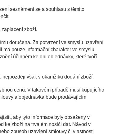
rzení seznámení se a souhlasu s těmito
nčit.
 zaplacení zboží.
ícímu doručena. Za potvrzení ve smyslu uzavření
il má pouze informační charakter ve smyslu
znění účinném ke dni objednávky, které tvoří
, nejpozději však v okamžiku dodání zboží.
 chybnou cenu. V takovém případě musí kupujícího
smlouvy a objednávka bude prodávajícím
istit, aby tyto informace byly obsaženy v
 ke zboží na trvalém nosiči dat. Návod v
 nebo způsob uzavření smlouvy či vlastnosti