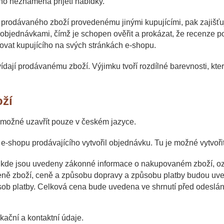
ho neznamená přijetí nabídky.
prodávaného zboží provedenému jinými kupujícími, pak zajišťuje
 objednávkami, čímž je schopen ověřit a prokázat, že recenze p
ovat kupujícího na svých stránkách e-shopu.
dají prodávanému zboží. Výjimku tvoří rozdílné barevnosti, kt
oží
 možné uzavřít pouze v českém jazyce.
a e-shopu prodávajícího vytvořil objednávku. Tu je možné vytvoř
 kde jsou uvedeny zákonné informace o nakupovaném zboží, ozna
o ceně zboží, ceně a způsobu dopravy a způsobu platby budou uv
ůsob platby. Celková cena bude uvedena ve shrnutí před odesl
kační a kontaktní údaje.