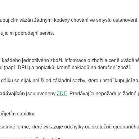
 kupujícím vázán žádnými kodexy chování ve smyslu ustanovení 
ujícím poprodejní servis.
každého jednotlivého zboží. Informace o zboží a ceně uváděné
í (např. DPH) a poplatků, kromě nákladů na doručení zboží.
álku se nijak neliší od základní sazby, kterou hradí kupující za
rodávajícím
jsou uvedeny
ZDE
. Prodávající nepožaduje žádné p
řijetím nabídky.
ísemné formě, které vykazuje odchylky od skutečně ujednaného