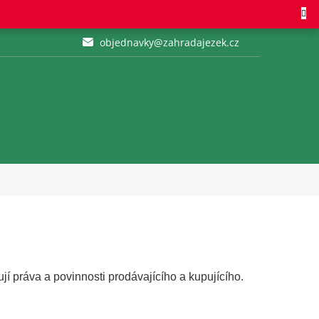
objednavky@zahradajezek.cz
í práva a povinnosti prodávajícího a kupujícího.