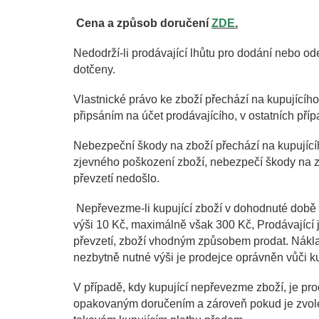
Cena a způsob doručení
ZDE
.
Nedodrží-li prodávající lhůtu pro dodání nebo od
dotčeny.
Vlastnické právo ke zboží přechází na kupujícíh
připsáním na účet prodávajícího, v ostatních pří
Nebezpeční škody na zboží přechází na kupujícího
zjevného poškození zboží, nebezpečí škody na zb
převzetí nedošlo.
Nepřevezme-li kupující zboží v dohodnuté době 
výši 10 Kč, maximálně však 300 Kč, Prodávající 
převzetí, zboží vhodným způsobem prodat. Nákla
nezbytně nutné výši je prodejce oprávněn vůči k
V případě, kdy kupující nepřevezme zboží, je pr
opakovaným doručením a zároveň pokud je zvolen