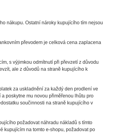
ího nákupu. Ostatní nároky kupujícího tím nejsou
y bankovním převodem je celková cena zaplacena
ím, s výjimkou odmítnutí při převzetí z důvodu
zít, ale z důvodů na straně kupujícího k
platek za uskladnění za každý den prodlení ve
í a poskytne mu novou přiměřenou lhůtu pro
ostatku součinnosti na straně kupujícího v
pujícího požadovat náhradu nákladů s tímto
né kupujícím na tomto e-shopu, požadovat po