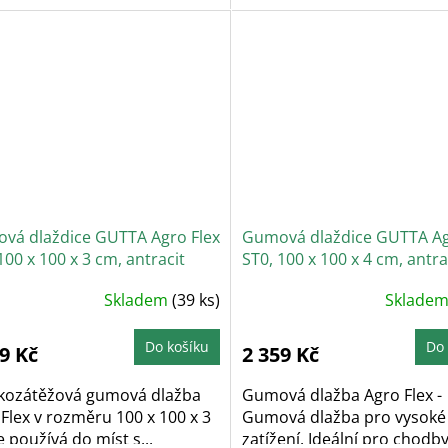
vá dlaždice GUTTA Agro Flex
Gumová dlaždice GUTTA Ag
100 x 100 x 3 cm, antracit
ST0, 100 x 100 x 4 cm, antra
Skladem
(39 ks)
Sklade
Do košíku
Do 
9 Kč
2 359 Kč
kozátěžová gumová dlažba
Gumová dlažba Agro Flex -
Flex v rozměru 100 x 100 x 3
Gumová dlažba pro vysoké
 používá do míst s...
zatížení. Ideální pro chodby,