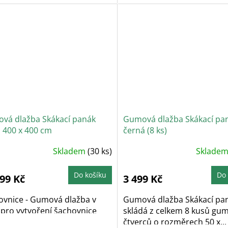
vá dlažba Skákací panák
Gumová dlažba Skákací pa
, 400 x 400 cm
černá (8 ks)
Skladem
(30 ks)
Sklade
Do košíku
Do 
999 Kč
3 499 Kč
ovnice - Gumová dlažba v
Gumová dlažba Skákací pa
 pro vytvoření šachovnice
skládá z celkem 8 kusů gu
čtverců o rozměrech 50 x...