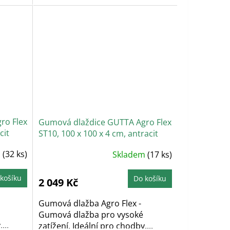
ro Flex
Gumová dlaždice GUTTA Agro Flex
cit
ST10, 100 x 100 x 4 cm, antracit
m
(32 ks)
Skladem
(17 ks)
košíku
Do košíku
2 049 Kč
Gumová dlažba Agro Flex -
Gumová dlažba pro vysoké
...
zatížení. Ideální pro chodby,...