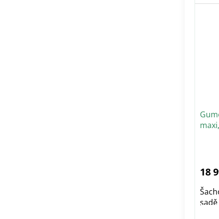
Gumo
maxi
18 
Šach
sadě