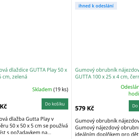
ihned k odeslání
vá dlaždice GUTTA Play 50 x
Gumový obrubník nájezdo
5 cm, zelená
GUTTA 100 x 25 x 4 cm, čer
Odeslán
Skladem
(19 ks)
Průměrné
hodnocení
hod
produktu
je
Do košíku
5,0
 Kč
Do 
579 Kč
z
5
hvězdiček.
vá dlažba Gutta Play v
Gumový obrubník nájezdov
ěru 50 x 50 x 5 cm se používá
Gumový nájezdový obrubní
íst s požadavkem na...
ideálním doplňkem pro děts