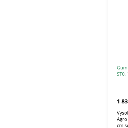
Gumo
ST0, 
1 83
Vyso
Agro 
cm se