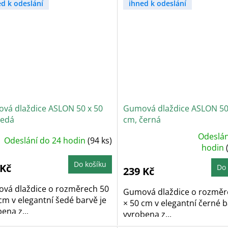
ed k odeslání
ihned k odeslání
vá dlaždice ASLON 50 x 50
Gumová dlaždice ASLON 50
šedá
cm, černá
Odeslán
Odeslání do 24 hodin
(94 ks)
Průměrné
hodnocení
hodin
produktu
je
Do košíku
5,0
 Kč
Do 
239 Kč
z
5
hvězdiček.
vá dlaždice o rozměrech 50
Gumová dlaždice o rozměr
cm v elegantní šedé barvě je
× 50 cm v elegantní černé b
ena z...
vyrobena z...