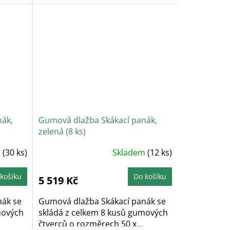
nák,
Gumová dlažba Skákací panák,
zelená (8 ks)
m
(30 ks)
Skladem
(12 ks)
košíku
Do košíku
5 519 Kč
nák se
Gumová dlažba Skákací panák se
mových
skládá z celkem 8 kusů gumových
čtverců o rozměrech 50 x...