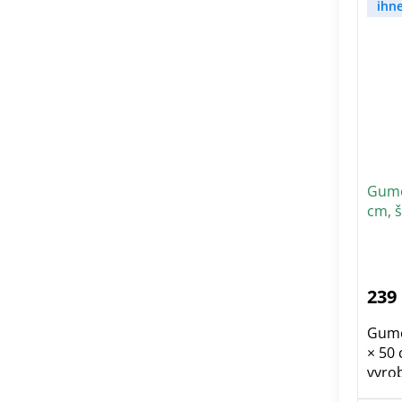
ihn
Gumo
cm, 
239
Gumo
× 50 
vyrob