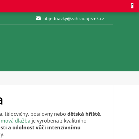
objednavky@zahradajezek.cz
a
ra, tělocvičny, posilovny nebo
dětská hřiště
,
mová dlažba
je vyrobena z kvalitního
sti a odolnost vůči intenzivnímu
y.