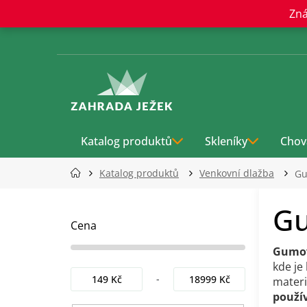
Přejít
Zná
na
obsah
Katalog produktů
Skleníky
Chov
Katalog produktů
Venkovní dlažba
Gu
P
Gu
o
s
Cena
t
Gumov
r
kde je
a
149
Kč
18999
Kč
materi
n
použí
n