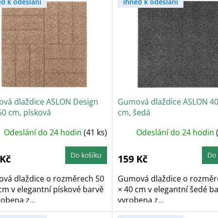
ed k odeslání
ihned k odeslání
vá dlaždice ASLON Design
Gumová dlaždice ASLON 40
50 cm, písková
cm, šedá
Odeslání do 24 hodin
(41 ks)
Odeslání do 24 hodin
Do košíku
Do 
 Kč
159 Kč
vá dlaždice o rozměrech 50
Gumová dlaždice o rozměr
cm v elegantní pískové barvě
× 40 cm v elegantní šedé ba
robena z...
vyrobena z...