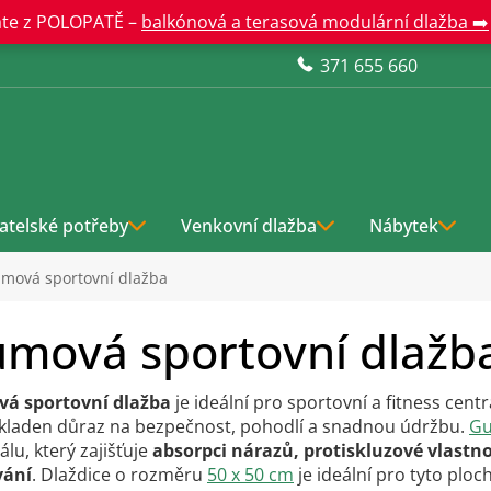
te z POLOPATĚ –
balkónová a terasová modulární dlažba ➡️
371 655 660
atelské potřeby
Venkovní dlažba
Nábytek
mová sportovní dlažba
mová sportovní dlažb
á sportovní dlažba
je ideální pro sportovní a fitness cent
 kladen důraz na bezpečnost, pohodlí a snadnou údržbu.
Gu
álu, který zajišťuje
absorpci nárazů, protiskluzové vlastno
vání
. Dlaždice o rozměru
50 x 50 cm
je ideální pro tyto ploch