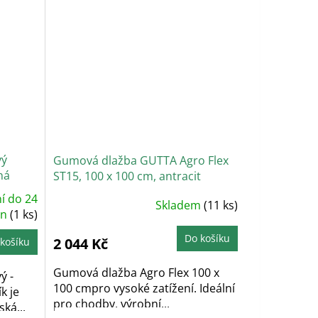
vý
Gumová dlažba GUTTA Agro Flex
ná
ST15, 100 x 100 cm, antracit
í do 24
Skladem
(11 ks)
in
(1 ks)
Do košíku
2 044 Kč
košíku
Gumová dlažba Agro Flex 100 x
ý -
100 cmpro vysoké zatížení. Ideální
k je
pro chodby, výrobní...
ká...