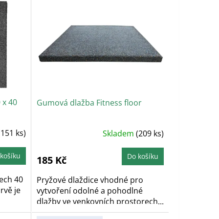
 x 40
Gumová dlažba Fitness floor
(151 ks)
Skladem
(209 ks)
košíku
Do košíku
185 Kč
ech 40
Pryžové dlaždice vhodné pro
rvě je
vytvoření odolné a pohodlné
dlažby ve venkovních prostorech...