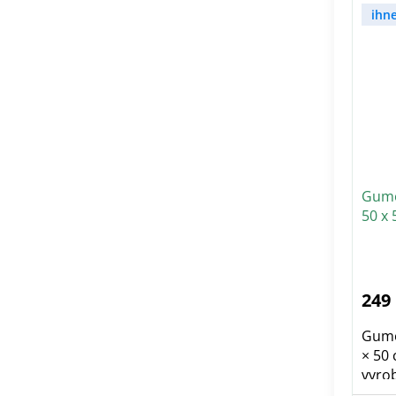
ihn
Gumo
50 x 
249
Gumo
× 50 
vyrob