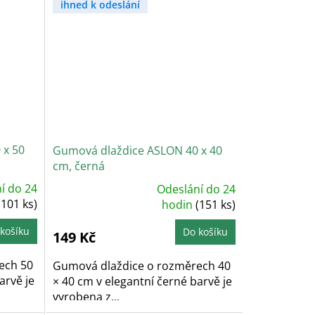
ihned k odeslání
 x 50
Gumová dlaždice ASLON 40 x 40
cm, černá
í do 24
Odeslání do 24
Průměrné
(101 ks)
hodnocení
hodin
(151 ks)
produktu
je
5,0
košíku
Do košíku
149 Kč
z
5
hvězdiček.
ech 50
Gumová dlaždice o rozměrech 40
arvě je
× 40 cm v elegantní černé barvě je
vyrobena z...