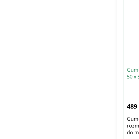
Gumo
50 x 
489
Gumo
rozm
do m