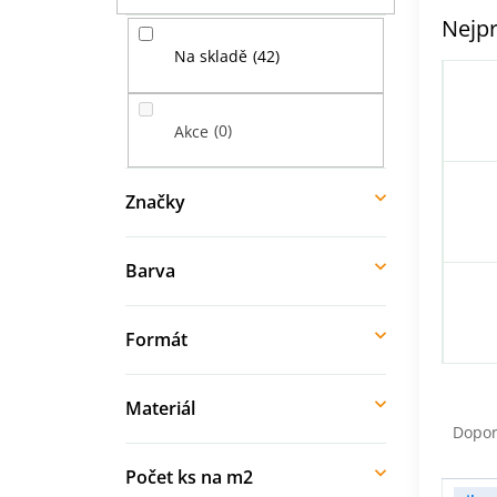
í
Nejpr
p
42
Na skladě
a
n
e
0
Akce
l
Značky
Barva
Formát
Ř
Materiál
a
Dopo
z
e
Počet ks na m2
V