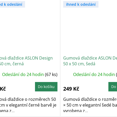
ed k odeslání
ihned k odeslání
vá dlaždice ASLON Design
Gumová dlaždice ASLON D
50 cm, černá
50 x 50 cm, šedá
Odeslání do 24 hodin
(67 ks)
Odeslání do 24 hodin
Do košíku
Do 
 Kč
249 Kč
vá dlaždice o rozměrech 50
Gumová dlaždice o rozměr
cm v elegantní černé barvě je
× 50 cm v elegantní šedé ba
ena z...
vyrobena z...