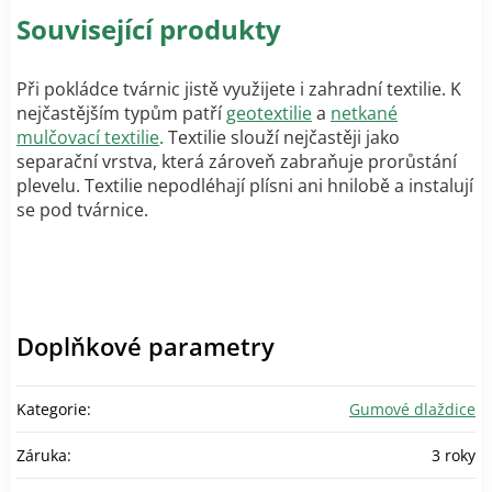
Související produkty
Při pokládce tvárnic jistě využijete i zahradní textilie. K
nejčastějším typům patří
geotextilie
a
netkané
mulčovací textilie
.
Textilie slouží nejčastěji jako
separační vrstva, která zároveň zabraňuje prorůstání
plevelu. Textilie nepodléhají plísni ani hnilobě a instalují
se pod tvárnice.
Doplňkové parametry
Kategorie
:
Gumové dlaždice
Záruka
:
3 roky