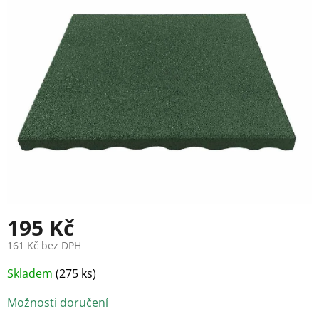
5
hvězdiček.
195 Kč
161 Kč bez DPH
Měrná
Skladem
(275 ks)
cena:
Možnosti doručení