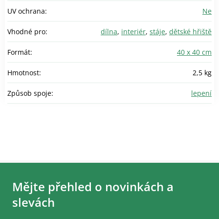
UV ochrana
:
Ne
Vhodné pro
:
dílna
,
interiér
,
stáje
,
dětské hřiště
Formát
:
40 x 40 cm
Hmotnost
:
2,5 kg
Způsob spoje
:
lepení
Z
á
Mějte přehled o novinkách a
p
a
slevách
t
í