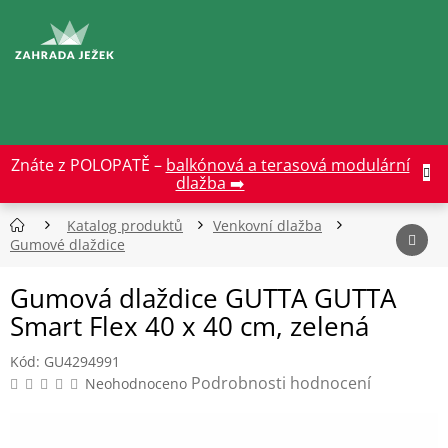
Přejít
na
CZK
obsah
Znáte z POLOPATĚ –
balkónová a terasová modulární
dlažba ➡️
Katalog produktů
Venkovní dlažba
Gumové dlaždice
Gumová dlaždice GUTTA GUTTA
Smart Flex 40 x 40 cm, zelená
Kód:
GU4294991
Průměrné
Podrobnosti hodnocení
Neohodnoceno
hodnocení
produktu
je
0,0
z