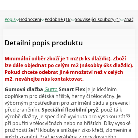
Popis
Hodnocení
Podobné (16)
Související soubory (1)
Značk
Detailní popis produktu
Minimální odběr zboží je 1 m2 (6 ks dlaždic). Zboží
lze dále objednat po celým m2 (násobky 6ks dlaždic).
Pokud chcete odebrat jiné množství než v celých
m2, neváhejte nás kontaktovat.
Gumová dlažba
Gutta
Smart Flex
je
je ideálním
doplňkem pro dětská hřiště, herny či tělocvičny. Je
výborným prostředkem pro zmírnění pádu a prevencí
před zraněním.
Speciální flexibilní pryž
, použitá k
výrobě dlažby, je speciálně vyvinuta pro vysokou zátěž
při použití v tělocvičnách nebo na hřištích. Díky vysoké
pružnosti šetří klouby a snižuje riziko křečí, zlomenin a
jiných zranění. Pryž je vyráběna z recyklovaného