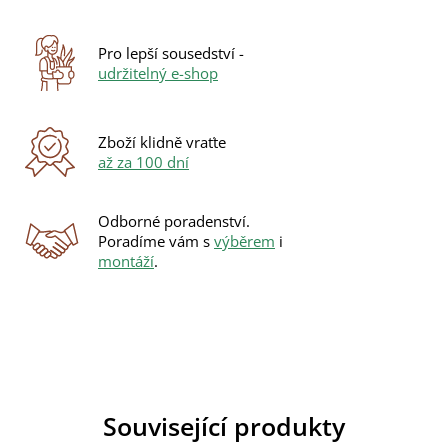
Pro lepší sousedství -
udržitelný e-shop
Zboží klidně vraťte
až za 100 dní
Odborné poradenství.
Poradíme vám s
výběrem
i
montáží
.
Související produkty