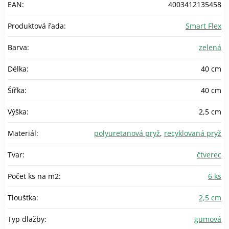
EAN
:
4003412135458
Produktová řada
:
Smart Flex
Barva
:
zelená
Délka
:
40 cm
Šířka
:
40 cm
Výška
:
2,5 cm
Materiál
:
polyuretanová pryž
,
recyklovaná pryž
Tvar
:
čtverec
Počet ks na m2
:
6 ks
Tloušťka
:
2,5 cm
Typ dlažby
:
gumová