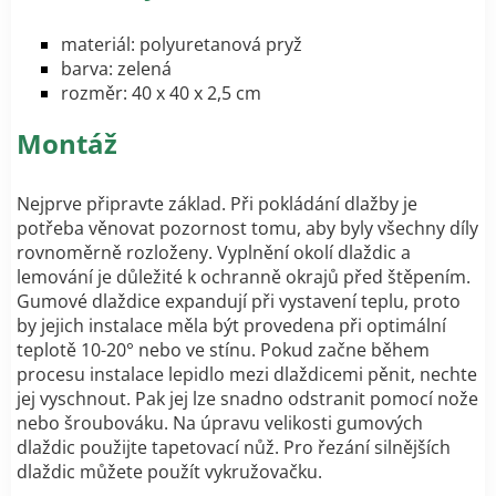
materiál: polyuretanová pryž
barva: zelená
rozměr: 40 x 40 x 2,5 cm
Montáž
Nejprve připravte základ. Při pokládání dlažby je
potřeba věnovat pozornost tomu, aby byly všechny díly
rovnoměrně rozloženy. Vyplnění okolí dlaždic a
lemování je důležité k ochranně okrajů před štěpením.
Gumové dlaždice expandují při vystavení teplu, proto
by jejich instalace měla být provedena při optimální
teplotě 10-20° nebo ve stínu. Pokud začne během
procesu instalace lepidlo mezi dlaždicemi pěnit, nechte
jej vyschnout. Pak jej lze snadno odstranit pomocí nože
nebo šroubováku. Na úpravu velikosti gumových
dlaždic použijte tapetovací nůž. Pro řezání silnějších
dlaždic můžete použít vykružovačku.