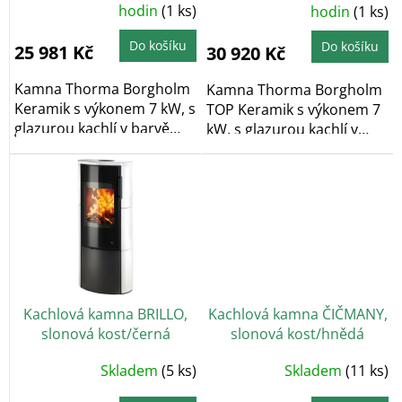
Průměrné
t
hodnocení
hodin
(1 ks)
hodnocení
hodin
(1 ks)
produktu
produktu
ů
je
je
5,0
5,0
Do košíku
Do košíku
25 981 Kč
30 920 Kč
z
z
5
5
hvězdiček.
hvězdiček.
Kamna Thorma Borgholm
Kamna Thorma Borgholm
Keramik s výkonem 7 kW, s
TOP Keramik s výkonem 7
glazurou kachlí v barvě
kW, s glazurou kachlí v
slonová....
barvě slonová...
Kachlová kamna BRILLO,
Kachlová kamna ČIČMANY,
slonová kost/černá
slonová kost/hnědá
Skladem
(5 ks)
Skladem
(11 ks)