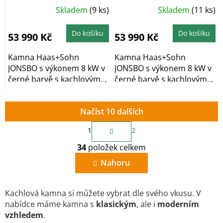
horního vývodu
vývodu kouřovodu
Skladem
(9 ks)
Skladem
(11 ks)
kouřovodu
Do košíku
Do košíku
53 990 Kč
53 990 Kč
Kamna Haas+Sohn
Kamna Haas+Sohn
JONSBO s výkonem 8 kW v
JONSBO s výkonem 8 kW v
černé barvě s kachlovým
černé barvě s kachlovým
obkladem v barvě...
obkladem v šedé...
Načíst 10 dalších
S
1
2
t
O
r
34
položek celkem
v
á
n
l
Nahoru
k
á
o
d
v
a
á
Kachlová kamna si můžete vybrat dle svého vkusu. V
c
n
nabídce máme kamna s
klasickým
, ale i
moderním
í
í
vzhledem
.
p