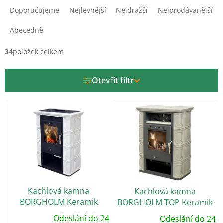
a
Doporučujeme
Nejlevnější
Nejdražší
Nejprodávanější
z
e
Abecedně
n
í
34
položek celkem
p
r
Otevřít filtr
o
d
V
u
ý
k
p
t
i
ů
s
p
r
o
Kachlová kamna
Kachlová kamna
d
BORGHOLM Keramik
BORGHOLM TOP Keramik
u
slonová kost
slonová kost
k
Odeslání do 24
Odeslání do 24
Průměrné