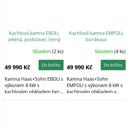
Kachlová kamna EBOLI,
Kachlová kamna EMPOLI,
zelená, podstavec černý
bordeaux
Skladem
(2 ks)
Skladem
(4 ks)
Do košíku
Do košíku
49 990 Kč
49 990 Kč
Kamna Haas+Sohn EBOLI s
Kamna Haas+Sohn
výkonem 8 kW s
EMPOLI s výkonem 8 kW s
kachlovým obkladem bez
kachlovým obkladem v
dekoru v barvě...
klasickém dekoru v
bordové...