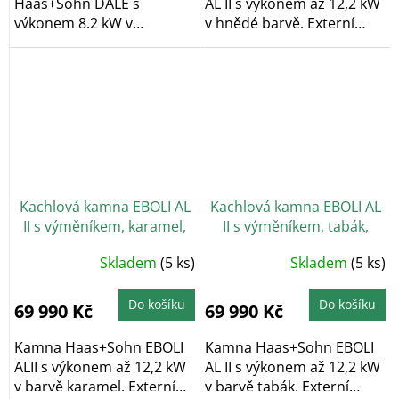
Haas+Sohn DALE s
AL II s výkonem až 12,2 kW
výkonem 8,2 kW v
v hnědé barvě. Externí
antracitové barvě s
přívod...
obkladem v barvě...
Kachlová kamna EBOLI AL
Kachlová kamna EBOLI AL
II s výměníkem, karamel,
II s výměníkem, tabák,
černý podstavec
černý podstavec,
Skladem
(5 ks)
Skladem
(5 ks)
vychlazovací smyčka
Do košíku
Do košíku
69 990 Kč
69 990 Kč
Kamna Haas+Sohn EBOLI
Kamna Haas+Sohn EBOLI
ALII s výkonem až 12,2 kW
AL II s výkonem až 12,2 kW
v barvě karamel. Externí
v barvě tabák. Externí