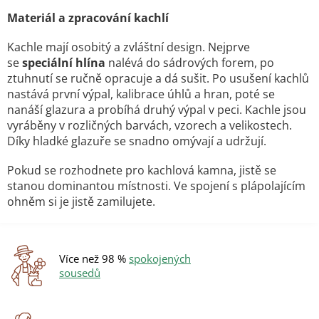
r
v
Materiál a zpracování kachlí
k
y
Kachle mají osobitý a zvláštní design.
Nejprve
v
se
speciální hlína
nalévá do sádrových forem, po
ý
ztuhnutí se ručně opracuje a dá sušit. Po usušení kachlů
p
nastává první výpal, kalibrace úhlů a hran, poté se
i
nanáší glazura a probíhá druhý výpal v peci. Kachle jsou
s
vyráběny v rozličných barvách, vzorech a velikostech.
u
Díky hladké glazuře se snadno omývají a udržují.
Pokud se rozhodnete pro kachlová kamna, jistě se
stanou dominantou místnosti. Ve spojení s plápolajícím
ohněm si je jistě zamilujete.
Více než 98 %
spokojených
sousedů