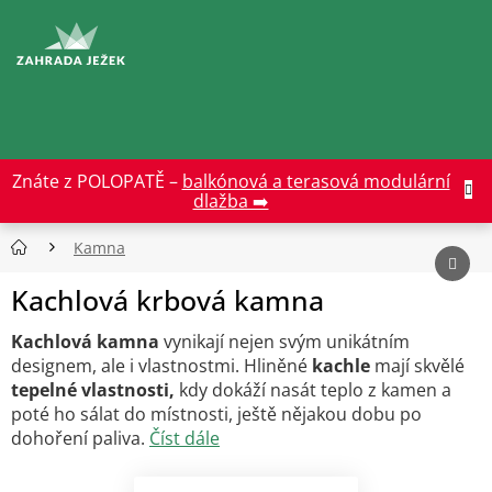
Přejít
na
CZK
obsah
Znáte z POLOPATĚ –
balkónová a terasová modulární
dlažba ➡️
Kamna
Kachlová krbová kamna
Kachlová kamna
vynikají nejen svým unikátním
designem, ale i vlastnostmi. Hliněné
kachle
mají skvělé
tepelné vlastnosti,
kdy
dokáží nasát teplo z kamen a
poté ho sálat do místnosti, ještě nějakou dobu po
dohoření paliva.
Číst dále