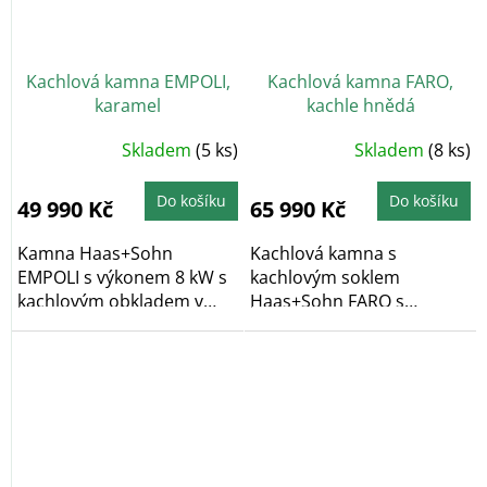
Kachlová kamna EMPOLI,
Kachlová kamna FARO,
karamel
kachle hnědá
Skladem
(5 ks)
Skladem
(8 ks)
Do košíku
Do košíku
49 990 Kč
65 990 Kč
Kamna Haas+Sohn
Kachlová kamna s
EMPOLI s výkonem 8 kW s
kachlovým soklem
kachlovým obkladem v
Haas+Sohn FARO s
klasickém dekoru v...
výkonem 6,3 kW ve
variantě...