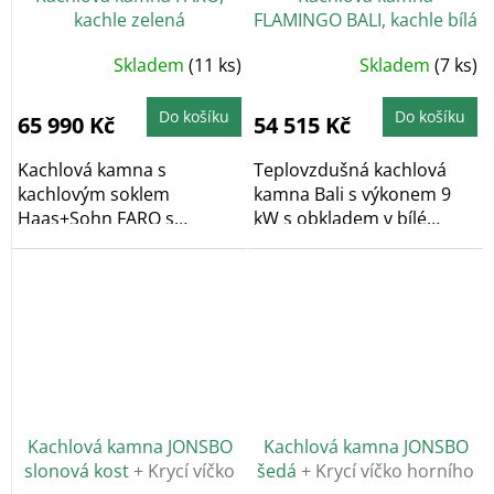
kachle zelená
FLAMINGO BALI, kachle bílá
Skladem
(11 ks)
Skladem
(7 ks)
Do košíku
Do košíku
65 990 Kč
54 515 Kč
Kachlová kamna s
Teplovzdušná kachlová
kachlovým soklem
kamna Bali s výkonem 9
Haas+Sohn FARO s
kW s obkladem v bílé
výkonem 6,3 kW ve
barvě. Vytápěcí...
variantě...
Kachlová kamna JONSBO
Kachlová kamna JONSBO
slonová kost
+ Krycí víčko
šedá
+ Krycí víčko horního