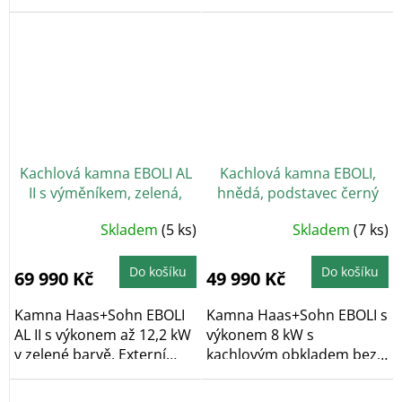
přívod...
přívod...
Kachlová kamna EBOLI AL
Kachlová kamna EBOLI,
II s výměníkem, zelená,
hnědá, podstavec černý
černý podstavec
Skladem
(5 ks)
Skladem
(7 ks)
Do košíku
Do košíku
69 990 Kč
49 990 Kč
Kamna Haas+Sohn EBOLI
Kamna Haas+Sohn EBOLI s
AL II s výkonem až 12,2 kW
výkonem 8 kW s
v zelené barvě. Externí
kachlovým obkladem bez
přívod...
dekoru v hnědé...