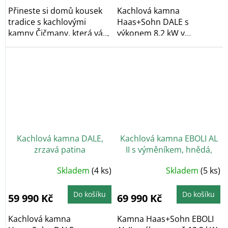
hvězdiček.
Přineste si domů kousek
Kachlová kamna
tradice s kachlovými
Haas+Sohn DALE s
kamny Čičmany, která vás
výkonem 8,2 kW v
okouzlí svým...
antracitové barvě s šedým
metalickým...
Kachlová kamna DALE,
Kachlová kamna EBOLI AL
zrzavá patina
II s výměníkem, hnědá,
černý podstavec
Skladem
(4 ks)
Skladem
(5 ks)
Do košíku
Do košíku
59 990 Kč
69 990 Kč
Kachlová kamna
Kamna Haas+Sohn EBOLI