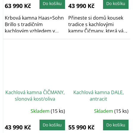
Do košíku
Do košíku
63 990 Kč
43 990 Kč
Krbová kamna Haas+Sohn
Přineste si domů kousek
Brillo s tradičním
tradice s kachlovými
kachlovým vzhledem v
kamny Čičmany, která vás
elegantním až
okouzlí svým...
nadčasovém...
Kachlová kamna ČIČMANY,
Kachlová kamna DALE,
slonová kost/oliva
antracit
Průměrné
Skladem
(15 ks)
Skladem
(15 ks)
hodnocení
produktu
je
5,0
Do košíku
Do košíku
43 990 Kč
55 990 Kč
z
5