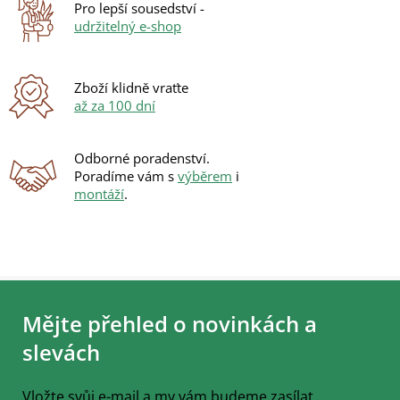
Pro lepší sousedství -
udržitelný e-shop
Zboží klidně vraťte
až za 100 dní
Odborné poradenství.
Poradíme vám s
výběrem
i
montáží
.
Z
á
Mějte přehled o novinkách a
p
a
slevách
t
í
Vložte svůj e-mail a my vám budeme zasílat