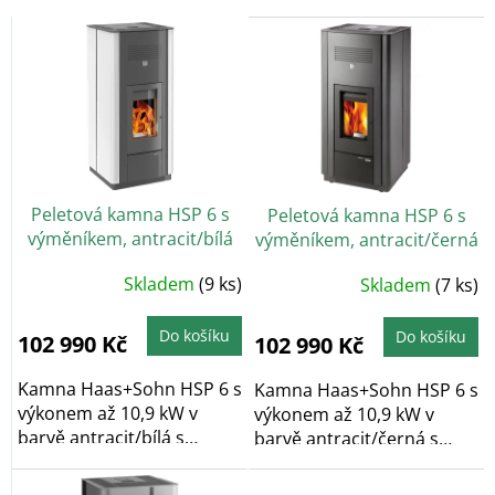
d
V
u
ý
k
p
t
i
ů
s
p
r
o
Peletová kamna HSP 6 s
Peletová kamna HSP 6 s
d
výměníkem, antracit/bílá
výměníkem, antracit/černá
u
vč. WLAN
vč. WLAN
k
Skladem
(9 ks)
Skladem
(7 ks)
t
ů
Do košíku
Do košíku
102 990 Kč
102 990 Kč
Kamna Haas+Sohn HSP 6 s
Kamna Haas+Sohn HSP 6 s
výkonem až 10,9 kW v
výkonem až 10,9 kW v
barvě antracit/bílá s
barvě antracit/černá s
externím přívodem...
externím přívodem...