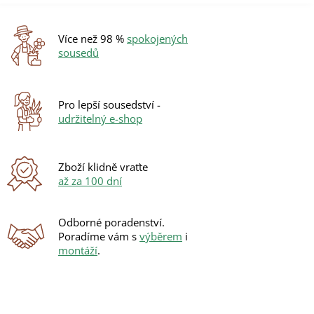
l
á
d
Více než 98 %
spokojených
a
sousedů
c
í
p
r
Pro lepší sousedství -
v
udržitelný e-shop
k
y
v
ý
Zboží klidně vraťte
p
až za 100 dní
i
s
u
Odborné poradenství.
Poradíme vám s
výběrem
i
montáží
.