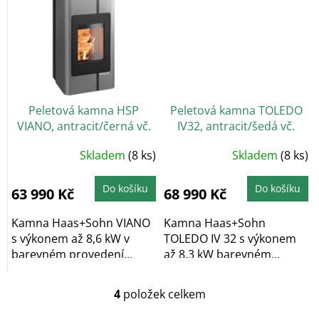
Peletová kamna HSP
Peletová kamna TOLEDO
VIANO, antracit/černá vč.
IV32, antracit/šedá vč.
WLAN
WLAN
Skladem
(8 ks)
Skladem
(8 ks)
Do košíku
Do košíku
63 990 Kč
68 990 Kč
Kamna Haas+Sohn VIANO
Kamna Haas+Sohn
s výkonem až 8,6 kW v
TOLEDO IV 32 s výkonem
barevném provedení
až 8,3 kW barevném
antracit/černá s...
provedení antracit/šedá
s...
4
položek celkem
O
v