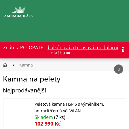
Přejít
na
CZK
obsah
Znáte z POLOPATĚ –
balkónová a terasová modulární
dlažba ➡️
Kamna
Kamna na pelety
Nejprodávanější
Peletová kamna HSP 6 s výměníkem,
antracit/černá vč. WLAN
Skladem
(7 ks)
102 990 Kč