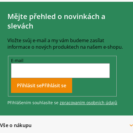
Z
á
Mějte přehled o novinkách a
p
a
slevách
t
í
Vložte svůj e-mail a my vám budeme zasílat
informace o nových produktech na našem e-shopu.
E-mail
Přihlásit se
Přihlášením souhlasíte se
zpracovaním osobních údajů
Vše o nákupu