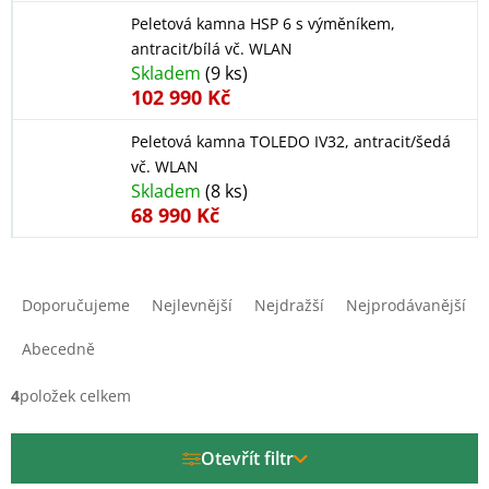
Peletová kamna HSP 6 s výměníkem,
antracit/bílá vč. WLAN
Skladem
(9 ks)
102 990 Kč
Peletová kamna TOLEDO IV32, antracit/šedá
vč. WLAN
Skladem
(8 ks)
68 990 Kč
Ř
a
Doporučujeme
Nejlevnější
Nejdražší
Nejprodávanější
z
e
Abecedně
n
í
4
položek celkem
p
r
Otevřít filtr
o