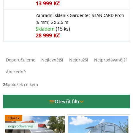
13 999 Kč
Zahradní skleník Gardentec STANDARD Profi
(6 mm) 6 x 2,5 m
Skladem
(15 ks)
28 999 Kč
Ř
a
Doporučujeme
Nejlevnější
Nejdražší
Nejprodávanější
z
e
Abecedně
n
í
26
položek celkem
p
r
Otevřít filtr
o
d
V
u
+dárek
ý
k
nejprodávanější
p
t