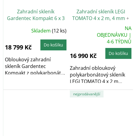
Zahradní skleník
Zahradní skleník LEGI
Gardentec Kompakt 6 x 3
TOMATO 4 x 2 m, 4 mm
+
m, 4 mm
2x závěsná sada LEGI
NA
Průměrné
Skladem
(12 ks)
v hodnotě 700 Kč ZDARMA
hodnocení
Průměrné
OBJEDNÁVKU |
produktu
hodnocení
je
4-6 TÝDNŮ
produktu
4,5
Do košíku
je
18 799 Kč
z
4,9
5
z
Do košíku
16 990 Kč
hvězdiček.
5
Obloukový zahradní
hvězdiček.
skleník Gardentec
Zahradní obloukový
Kompakt z polykarbonátu
polykarbonátový skleník
je ekonomickou verzí...
LEGI TOMATO 4 x 2 m
vyniká především...
nejprodávanější