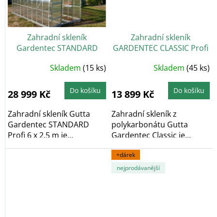
Zahradní skleník
Zahradní skleník
Gardentec STANDARD
GARDENTEC CLASSIC Profi
Profi (6 mm) 6 x 2,5 m
2 x 3 m
Průměrné
Průměrné
Skladem
(15 ks)
Skladem
(45 ks)
hodnocení
hodnocení
produktu
produktu
je
je
5,0
5,0
Do košíku
Do košíku
28 999 Kč
13 899 Kč
z
z
5
5
hvězdiček.
hvězdiček.
Zahradní skleník Gutta
Zahradní skleník z
Gardentec STANDARD
polykarbonátu Gutta
Profi 6 x 2,5 m je
Gardentec Classic je
obloukový zahradní...
obloukový zahradní
+dárek
skleník,...
nejprodávanější