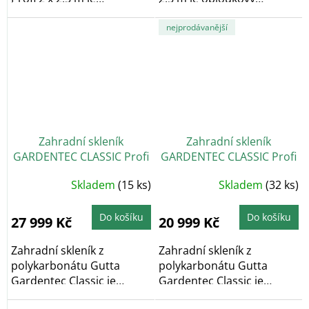
obloukový zahradní...
zahradní skleník,...
nejprodávanější
Zahradní skleník
Zahradní skleník
GARDENTEC CLASSIC Profi
GARDENTEC CLASSIC Profi
6 x 3 m
4 x 3 m
Průměrné
Průměrné
Skladem
(15 ks)
Skladem
(32 ks)
hodnocení
hodnocení
produktu
produktu
je
je
4,9
4,5
Do košíku
Do košíku
27 999 Kč
20 999 Kč
z
z
5
5
hvězdiček.
hvězdiček.
Zahradní skleník z
Zahradní skleník z
polykarbonátu Gutta
polykarbonátu Gutta
Gardentec Classic je
Gardentec Classic je
obloukový zahradní
obloukový zahradní