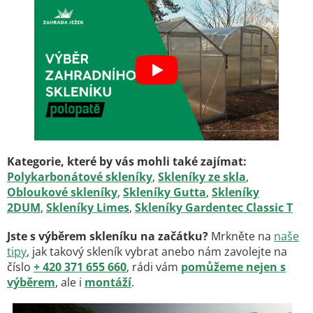
Kategorie, které by vás mohli také zajímat:
Polykarbonátové skleníky
,
Skleníky ze skla
,
Obloukové skleníky
,
Skleníky Gutta
,
Skleníky
2DUM
,
Skleníky Limes
,
Skleníky Gardentec Classic T
Jste s výběrem skleníku na začátku?
Mrkněte na
naše
tipy
, jak takový skleník vybrat anebo nám zavolejte na
číslo
+ 420 371 655 660
, rádi vám
pomůžeme nejen s
výběrem
, ale i
montáží
.