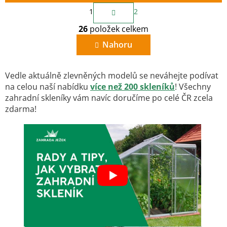
S
1
2
t
O
r
26
položek celkem
v
á
n
l
Nahoru
k
á
o
d
v
a
á
Vedle aktuálně zlevněných modelů se neváhejte podívat
c
n
na celou naší nabídku
více než 200 skleníků
! Všechny
í
í
zahradní skleníky vám navíc doručíme po celé ČR zcela
p
r
zdarma!
v
k
y
v
ý
p
i
s
u