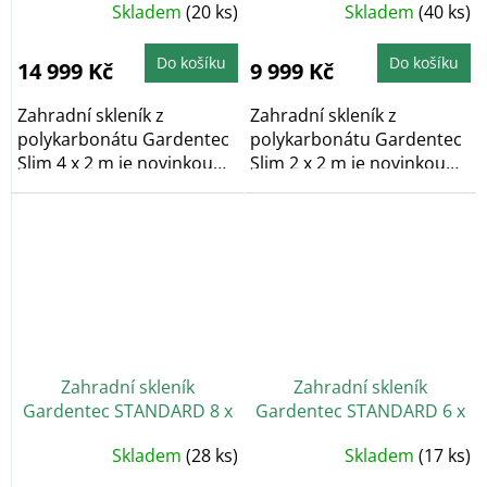
Průměrné
Skladem
(20 ks)
Skladem
(40 ks)
hodnocení
produktu
je
5,0
Do košíku
Do košíku
14 999 Kč
9 999 Kč
z
5
hvězdiček.
Zahradní skleník z
Zahradní skleník z
polykarbonátu Gardentec
polykarbonátu Gardentec
Slim 4 x 2 m je novinkou
Slim 2 x 2 m je novinkou
mezi obloukovými...
mezi obloukovými...
Zahradní skleník
Zahradní skleník
Gardentec STANDARD 8 x
Gardentec STANDARD 6 x
2,5 m
2,5 m
Průměrné
Skladem
(28 ks)
Skladem
(17 ks)
hodnocení
produktu