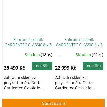
skleník,...
skleník,...
Zahradní skleník
Zahradní skleník
GARDENTEC CLASSIC 8 x 3
GARDENTEC CLASSIC 6 x 3
m, 4 mm
m, 4 mm
Průměrné
Průměrné
Skladem
(38 ks)
Skladem
(40 ks)
hodnocení
hodnocení
produktu
produktu
je
je
5,0
4,4
Do košíku
Do košíku
28 499 Kč
22 999 Kč
z
z
5
5
hvězdiček.
hvězdiček.
Zahradní skleník z
Zahradní skleník z
polykarbonátu Gutta
polykarbonátu Gutta
Gardentec Classic je
Gardentec Classic je
obloukový zahradní
obloukový zahradní
skleník,...
skleník,...
Načíst další 2