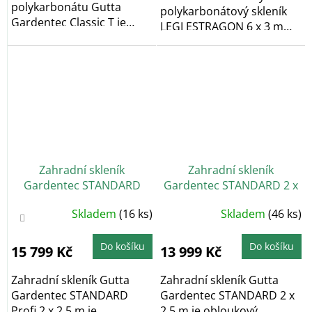
polykarbonátu Gutta
polykarbonátový skleník
Gardentec Classic T je
LEGI ESTRAGON 6 x 3 m
obloukový zahradní...
vyniká především...
Zahradní skleník
Zahradní skleník
Gardentec STANDARD
Gardentec STANDARD 2 x
Profi (6 mm) 2 x 2,5 m
2,5 m
Průměrné
Průměrné
Skladem
(16 ks)
Skladem
(46 ks)
hodnocení
hodnocení
produktu
produktu
je
je
4,4
5,0
Do košíku
Do košíku
15 799 Kč
13 999 Kč
z
z
5
5
hvězdiček.
hvězdiček.
Zahradní skleník Gutta
Zahradní skleník Gutta
Gardentec STANDARD
Gardentec STANDARD 2 x
Profi 2 x 2,5 m je
2,5 m je obloukový