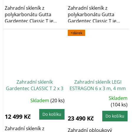
5
5
hvězdiček.
hvězdiček.
Zahradní skleník z
Zahradní skleník z
polykarbonátu Gutta
polykarbonátu Gutta
Gardentec Classic T je
Gardentec Classic T je
obloukový zahradní...
obloukový zahradní...
+dárek
Zahradní skleník
Zahradní skleník LEGI
Gardentec CLASSIC T 2 x 3
ESTRAGON 6 x 3 m, 4 mm
m, 4 mm
+ 2x závěsná sada LEGI
Skladem
Průměrné
Skladem
(20 ks)
Průměrné
v hodnotě 900 Kč ZDARMA
hodnocení
hodnocení
(104 ks)
produktu
produktu
je
je
5,0
Do košíku
5,0
12 499 Kč
Do košíku
23 490 Kč
z
z
5
5
hvězdiček.
hvězdiček.
Zahradní skleník z
Zahradní obloukový