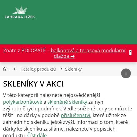
Přejít
na
CZK
obsah
Znáte z POLOPATĚ –
balkónová a terasová modulární
dlažba ➡️
Katalog produktů
Skleníky
SKLENÍKY V AKCI
V této kategorii naleznete nejosvědčenější
polykarbonátové
a
skleněné skleníky
za nyní
zvýhodněných podmínek.
Vedle snížené ceny se můžete
těšit i na dárky v podobě
příslušenství
, které užitek ze
zahradního skleníku ještě zvýší.
Informaci o tom, které
dárky ke skleníku zasíláme, naleznete v popiscích
produktu.
Číst dále