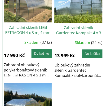
i
ů
s
p
r
o
Zahradní skleník LEGI
Zahradní skleník
d
ESTRAGON 4 x 3 m, 4 mm
Gardentec Kompakt 4 x 3
u
+ 2x závěsná sada LEGI
m, 4 mm
k
Průměrné
Skladem
(37 ks)
Průměrné
Skladem
(24 ks)
v hodnotě 700 Kč ZDARMA
t
hodnocení
hodnocení
produktu
produktu
ů
je
je
4,7
Do košíku
4,5
Do košíku
17 990 Kč
13 999 Kč
z
z
5
5
hvězdiček.
hvězdiček.
Zahradní obloukový
Obloukový zahradní
polykarbonátový skleník
skleník Gardentec
LEGI ESTRAGON 4 x 3 m
Kompakt z polykarbonátu
vyniká především...
je ekonomickou verzí...