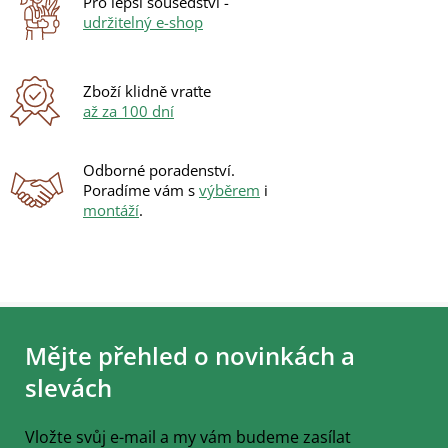
Pro lepší sousedství -
udržitelný e-shop
Zboží klidně vraťte
až za 100 dní
Odborné poradenství.
Poradíme vám s
výběrem
i
montáží
.
Z
á
Mějte přehled o novinkách a
p
a
slevách
t
í
Vložte svůj e-mail a my vám budeme zasílat