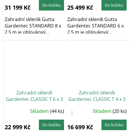
je
5,0
Do košíku
Do košíku
31 199 Kč
25 499 Kč
z
5
hvězdiček.
Zahradní skleník Gutta
Zahradní skleník Gutta
Gardentec STANDARD 8 x
Gardentec STANDARD 6 x
2,5 m je obloukový
2,5 m je obloukový
zahradní skleník,...
zahradní skleník,...
Zahradní skleník
Zahradní skleník
Gardentec CLASSIC T 6 x 3
Gardentec CLASSIC T 4 x 3
m, 4 mm
m, 4 mm
Průměrné
Průměrné
Skladem
(44 ks)
Skladem
(20 ks)
hodnocení
hodnocení
produktu
produktu
je
je
5,0
4,4
Do košíku
Do košíku
22 999 Kč
16 699 Kč
z
z