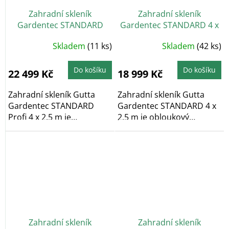
Zahradní skleník
Zahradní skleník
Gardentec STANDARD
Gardentec STANDARD 4 x
Profi (6 mm) 4 x 2,5 m
2,5 m
Průměrné
Průměrné
Skladem
(11 ks)
Skladem
(42 ks)
hodnocení
hodnocení
produktu
produktu
je
je
4,6
4,8
Do košíku
Do košíku
22 499 Kč
18 999 Kč
z
z
5
5
hvězdiček.
hvězdiček.
Zahradní skleník Gutta
Zahradní skleník Gutta
Gardentec STANDARD
Gardentec STANDARD 4 x
Profi 4 x 2,5 m je
2,5 m je obloukový
obloukový zahradní...
zahradní skleník,...
Zahradní skleník
Zahradní skleník