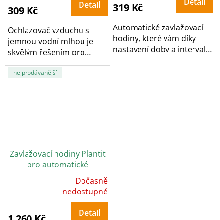
5,0
Detail
Detail
319 Kč
z
309 Kč
5
hvězdiček.
Automatické zavlažovací
Ochlazovač vzduchu s
hodiny, které vám díky
jemnou vodní mlhou je
nastavení doby a intervalu
skvělým řešením pro
zavlažování...
horké letní dny. Díky...
nejprodávanější
Zavlažovací hodiny Plantit
pro automatické
zavlažování
Dočasně
Průměrné
hodnocení
nedostupné
produktu
je
5,0
Detail
z
1 260 Kč