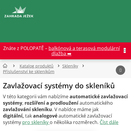
Přejít
na
CZK
obsah
Znáte z POLOPATĚ –
balkónová a terasová modulární
dlažba ➡️
Katalog produktů
Skleníky
Příslušenství ke skleníkům
Zavlažovací systémy do skleníků
V této kategorii vám nabízíme
automatické zavlažovací
systémy
,
rozšíření a prodloužení
automatického
zavlažování skleníku
. V nabídce máme jak
digitální,
tak
analogové
automatické zavlažovací
systémy
pro skleníky
o několika rozměrech.
Číst
d
ále