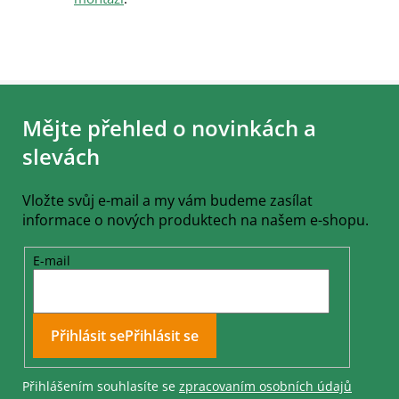
Z
á
Mějte přehled o novinkách a
p
a
slevách
t
í
Vložte svůj e-mail a my vám budeme zasílat
informace o nových produktech na našem e-shopu.
E-mail
Přihlásit se
Přihlášením souhlasíte se
zpracovaním osobních údajů