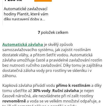
5
hvězdiček.
Automatické zavlažovací
hodiny Plantit, které vám
díky nastavení doby a
intervalu...
7
položek celkem
O
v
l
Automatická závlaha
je skvělý způsob
á
samozavlažovacího systému, jak zajistit rostlinám
d
dostatek vláhy, a přitom šetřit vodou. Automatická
a
závlaha umožňuje časté a pravidelné zavlažování rostlin
c
bez nutnosti ručního zavlažování. Díky tomu je zajištěna
í
p
dostatečná záloha vody pro rostliny ve skleníku i v
r
záhonu.
v
k
Kapková závlaha přivádí vodu
přímo k rostlinám
a díky
y
tomu ušetříte až
30% vody
.
Ruční závlaha
je nejen
v
časově náročná, ale nezvládnete při ní zalít rostliny
ý
rovnoměrně
a voda se ve velkém množství odpařuje, a
p