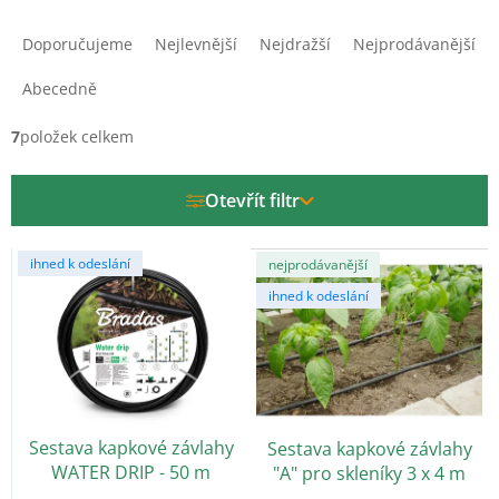
Ř
a
Doporučujeme
Nejlevnější
Nejdražší
Nejprodávanější
z
e
Abecedně
n
í
7
položek celkem
p
r
Otevřít filtr
o
d
V
u
ihned k odeslání
nejprodávanější
ý
k
ihned k odeslání
p
t
i
ů
s
p
r
o
Sestava kapkové závlahy
Sestava kapkové závlahy
d
WATER DRIP - 50 m
"A" pro skleníky 3 x 4 m
u