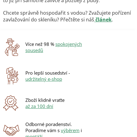
i
to již při samotné zálivce a později z půdy.
s
u
Chcete správně hospodařit s vodou? Zvažujete pořízení
zavlažování do skleníku? Přečtěte si náš
článek
.
Více než 98 %
spokojených
sousedů
Pro lepší sousedství -
udržitelný e-shop
Zboží klidně vraťte
až za 100 dní
Odborné poradenství.
Poradíme vám s
výběrem
i
montáží
.