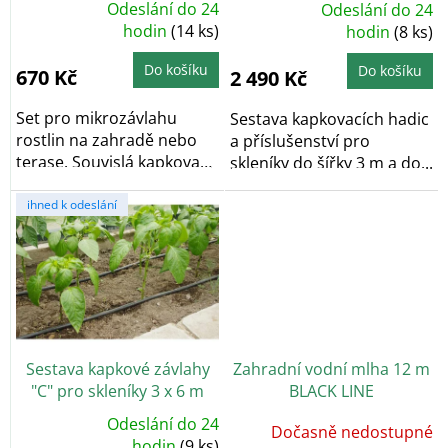
k
Odeslání do 24
Odeslání do 24
Průměrné
Průměrné
t
hodnocení
hodin
(14 ks)
hodnocení
hodin
(8 ks)
produktu
produktu
ů
je
je
5,0
5,0
Do košíku
Do košíku
670 Kč
2 490 Kč
z
z
5
5
hvězdiček.
hvězdiček.
Set pro mikrozávlahu
Sestava kapkovacích hadic
rostlin na zahradě nebo
a příslušenství pro
terase. Souvislá kapkovací
skleníky do šířky 3 m a do...
hadice umožňuje...
ihned k odeslání
Sestava kapkové závlahy
Zahradní vodní mlha 12 m
"C" pro skleníky 3 x 6 m
BLACK LINE
Odeslání do 24
Dočasně nedostupné
Průměrné
hodnocení
hodin
(9 ks)