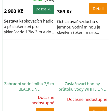
produktu
je
5,0
Detail
Do košíku
2 990 Kč
369 Kč
z
5
hvězdiček.
Sestava kapkovacích hadic
Ochlazovač vzduchu s
a příslušenství pro
jemnou vodní mlhou je
skleníky do šířky 3 m a do...
skvělým řešením pro
horké letní dny. Díky...
Zahradní vodní mlha 7,5 m
Zavlažovací hodiny
BLACK LINE
průtoku vody WHITE LINE
Dočasně
Dočasně nedostupné
Průměrné
hodnocení
nedostupné
produktu
je