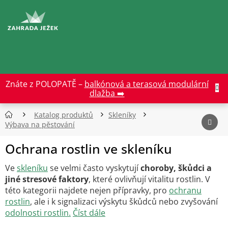
Přejít
na
CZK
obsah
Znáte z POLOPATĚ –
balkónová a terasová modulární
dlažba ➡️
Katalog produktů
Skleníky
Výbava na pěstování
Ochrana rostlin ve skleníku
Ve
skleníku
se velmi často vyskytují
choroby, škůdci a
jiné stresové faktory
, které ovlivňují vitalitu rostlin. V
této kategorii najdete nejen přípravky, pro
ochranu
rostlin
, ale i k signalizaci výskytu škůdců nebo zvyšování
odolnosti rostlin.
Číst dále