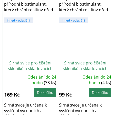
přírodní biostimulant,
přírodní biostimulant,
který chrání rostliny před
který chrání rostliny před
poškozením...
poškozením...
ihned k odeslání
ihned k odeslání
Sirná svíce pro čištění
Sirná svíce pro čištění
skleníků a skladovacích
skleníků a skladovacích
prostor
prostor - II. jakost
Odeslání do 24
Odeslání do 24
Průměrné
Průměrné
hodnocení
hodin
(33 ks)
hodnocení
hodin
(4 ks)
produktu
produktu
je
je
5,0
5,0
Do košíku
Do košíku
169 Kč
99 Kč
z
z
5
5
hvězdiček.
hvězdiček.
Sirná svíce je určena k
Sirná svíce je určena k
vysíření výrobních a
vysíření výrobních a