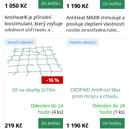
z
z
Do košíku
Do košíku
1 050 Kč
1 190 Kč
5
5
hvězdiček.
hvězdiček.
AntiHeat® je přírodní
AntiHeat MAX® stimuluje a
biostimulant, který zvyšuje
posiluje zlepšení vlastností
odolnost vůči teplu a
rostlin prostřednictvím
suchu. Dosahuje...
různých...
ihned k odeslání
ihned k odeslání
–16 %
Síť na okurky 2x10m
CROPAID Antifrost Max
proti mrazu a chladu,
přírodní biostimulant, 1 l
Odeslání do 24
Odeslání do 24
Průměrné
Průměrné
hodnocení
hodin
(4 ks)
hodnocení
hodin
(1 ks)
produktu
produktu
je
je
4,8
5,0
Do košíku
Do košíku
219 Kč
1 190 Kč
z
z