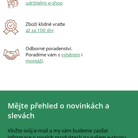
udržitelný e-shop
Zboží klidně vraťte
až za 100 dní
Odborné poradenství.
Poradíme vám s
výběrem
i
montáží
.
Z
á
Mějte přehled o novinkách a
p
a
slevách
t
í
Vložte svůj e-mail a my vám budeme zasílat
informace o nových produktech na našem e-shopu.