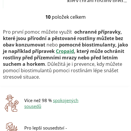
který chrání rostliny před
poškozením...
10
položek celkem
O
v
l
Pro první pomoc můžete využít
ochranné přípravky,
á
které jsou přírodní a pěstované rostliny můžete bez
d
obav konzumovat
nebo
pomocné biostimulanty, jako
a
je například přípravek
Cropaid
, který může ochránit
c
rostliny před přízemními mrazy nebo před letním
í
p
suchem a horkem
. Důležitá je i prevence, kdy můžete
r
pomocí biostimulantů pomoci rostlinám lépe snášet
v
stresové situace.
k
y
v
ý
Více než 98 %
spokojených
p
sousedů
i
s
u
Pro lepší sousedství -