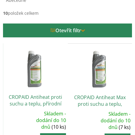
e
Abecedně
n
í
10
položek celkem
p
r
Otevřít filtr
o
d
V
u
ý
k
p
t
i
ů
s
p
r
o
CROPAID Antiheat proti
CROPAID Antiheat Max
d
suchu a teplu, přírodní
proti suchu a teplu,
u
biostimulant, 1 l
přírodní biostimulant, 1 l
k
Skladem -
Skladem -
t
Průměrné
dodání do 10
Průměrné
dodání do 10
hodnocení
hodnocení
ů
dnů
(10 ks)
produktu
dnů
(7 ks)
produktu
je
je
5,0
5,0