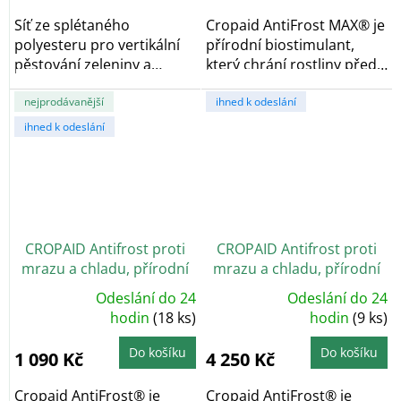
5
5
hvězdiček.
hvězdiček.
Síť ze splétaného
Cropaid AntiFrost MAX® je
polyesteru pro vertikální
přírodní biostimulant,
pěstování zeleniny a
který chrání rostliny před
pnoucích rostlin, je...
poškozením...
nejprodávanější
ihned k odeslání
ihned k odeslání
CROPAID Antifrost proti
CROPAID Antifrost proti
mrazu a chladu, přírodní
mrazu a chladu, přírodní
biostimulant, 1 l
biostimulant, 5 l
Odeslání do 24
Odeslání do 24
Průměrné
Průměrné
hodnocení
hodin
(18 ks)
hodnocení
hodin
(9 ks)
produktu
produktu
je
je
4,8
5,0
Do košíku
Do košíku
1 090 Kč
4 250 Kč
z
z
5
5
hvězdiček.
hvězdiček.
Cropaid AntiFrost® je
Cropaid AntiFrost® je