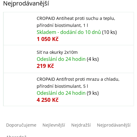
Nejprodávanější
CROPAID Antiheat proti suchu a teplu,
přírodní biostimulant, 1 l
Skladem - dodání do 10 dnů
(10 ks)
1 050 Kč
Síť na okurky 2x10m
Odeslání do 24 hodin
(4 ks)
219 Kč
CROPAID Antifrost proti mrazu a chladu,
přírodní biostimulant, 5 l
Odeslání do 24 hodin
(9 ks)
4 250 Kč
Ř
a
Doporučujeme
Nejlevnější
Nejdražší
Nejprodávanější
z