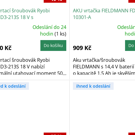
vrtací šroubovák Ryobi
AKU vrtačka FIELDMANN F
D3-213S 18 V s
10301-A
ulátorem a nabíječkou
Odeslání do 24
Odeslán
ůměrné
Průměrné
dnocení
hodin
(1 ks)
hodnocení
hod
oduktu
produktu
je
5,0
Do košíku
Do 
0 Kč
909 Kč
z
5
zdiček.
hvězdiček.
vrtací šroubovák Ryobi
Aku vrtačka/šroubovák
D3-213S 18 V nabízí
FIELDMANN s 14,4 V baterií 
mální utahovací moment 50
o kapacitě 1,5 Ah je skvělým.
.
ed k odeslání
ihned k odeslání