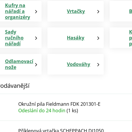
Kufry na
nářadí a
Vrtačky
B
organizéry
Sady
K
ručního
Hasáky
p
nářadí
p
Odlamovací
Vodováhy
nože
odávanější
Okružní pila Fieldmann FDK 201301-E
Odeslání do 24 hodin
(1 ks)
Příklepová vrtačka SCHEPPACH DI1050