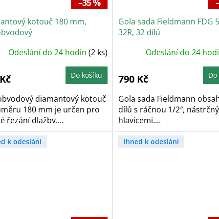
–35 %
antový kotouč 180 mm,
Gola sada Fieldmann FDG 
obvodový
32R, 32 dílů
Odeslání do 24 hodin
(2 ks)
Odeslání do 24 hod
Do košíku
Do 
 Kč
790 Kč
obvodový diamantový kotouč
Gola sada Fieldmann obsah
ůměru 180 mm je určen pro
dílů s ráčnou 1/2″, nástrčn
 řezání dlažby,...
hlavicemi,...
ed k odeslání
ihned k odeslání