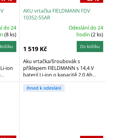
DV
AKU vrtačka FIELDMANN FDV
10352-55AR
í do 24
Odeslání do 24
Průměrné
in
(8 ks)
hodnocení
hodin
(2 ks)
produktu
je
5,0
košíku
Do košíku
1 519 Kč
z
5
hvězdiček.
Aku vrtačka/šroubovák s
Li-ion
příklepem FIELDMANN s 14,4 V
..
baterií Li-ion o kapacitě 2,0 Ah...
ihned k odeslání