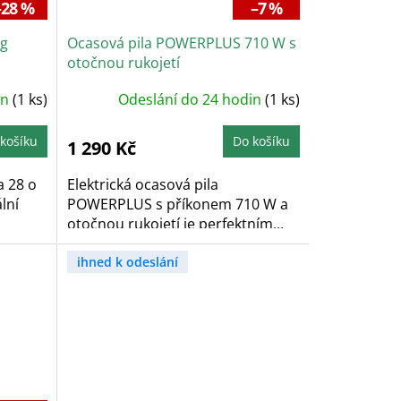
–28 %
–7 %
0g
Ocasová pila POWERPLUS 710 W s
otočnou rukojetí
in
(1 ks)
Odeslání do 24 hodin
(1 ks)
košíku
Do košíku
1 290 Kč
a 28 o
Elektrická ocasová pila
lní
POWERPLUS s příkonem 710 W a
otočnou rukojetí je perfektním...
ihned k odeslání