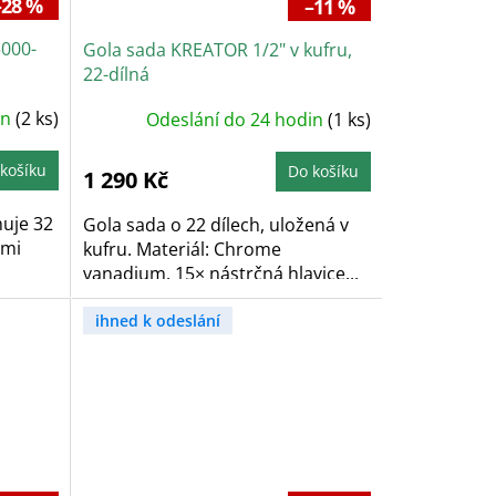
–28 %
–11 %
5000-
Gola sada KREATOR 1/2" v kufru,
22-dílná
in
(2 ks)
Odeslání do 24 hodin
(1 ks)
košíku
Do košíku
1 290 Kč
uje 32
Gola sada o 22 dílech, uložená v
ými
kufru. Materiál: Chrome
vanadium. 15× nástrčná hlavice...
ihned k odeslání