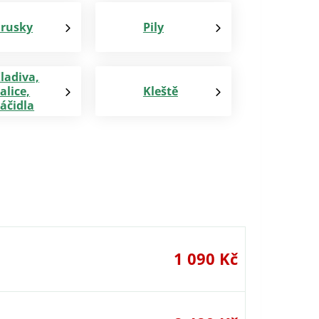
rusky
Pily
ladiva,
alice,
Kleště
áčidla
1 090 Kč