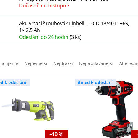
Dočasně nedostupné
Aku vrtací šroubovák Einhell TE-CD 18/40 Li +69,
1× 2,5 Ah
Odeslání do 24 hodin
(3 ks)
ručujeme
Nejlevnější
Nejdražší
Nejprodávanější
Abecedn
ed k odeslání
ihned k odeslání
–10 %