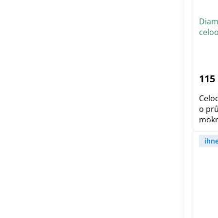
Diam
celo
115
Celo
o pr
mokré
ihn