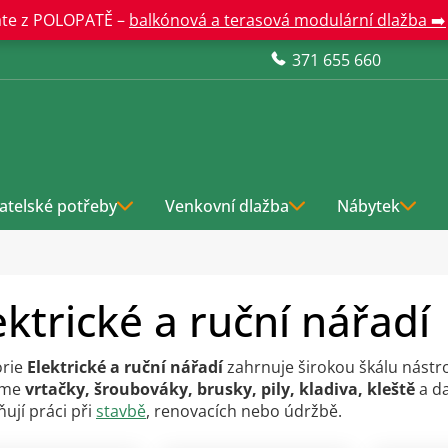
te z POLOPATĚ –
balkónová a terasová modulární dlažba ➡️
371 655 660
atelské potřeby
Venkovní dlažba
Nábytek
ektrické a ruční nářadí
orie
Elektrické a ruční nářadí
zahrnuje širokou škálu nástro
íme
vrtačky, šroubováky, brusky, pily, kladiva, kleště
a da
ují práci při
stavbě
, renovacích nebo údržbě.