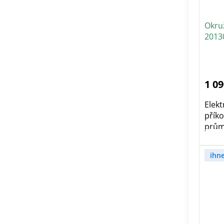
Okru
2013
1 09
Elekt
přík
prům
ihn