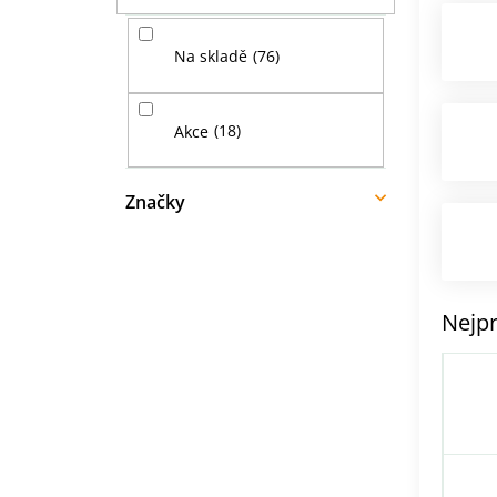
í
p
76
Na skladě
a
n
e
18
Akce
l
Značky
Nejpr