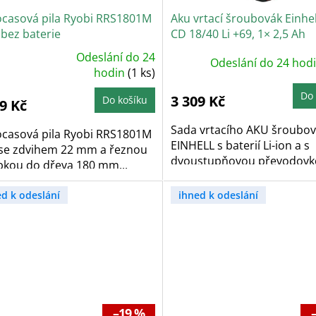
ocasová pila Ryobi RRS1801M
Aku vrtací šroubovák Einhel
 bez baterie
CD 18/40 Li +69, 1× 2,5 Ah
Odeslání do 24
Odeslání do 24 hod
ůměrné
dnocení
hodin
(1 ks)
oduktu
Do 
3 309 Kč
Do košíku
9 Kč
zdiček.
Sada vrtacího AKU šroubo
ocasová pila Ryobi RRS1801M
EINHELL s baterií Li-ion a s
 se zdvihem 22 mm a řeznou
dvoustupňovou převodovkou
bkou do dřeva 180 mm...
ed k odeslání
ihned k odeslání
–19 %