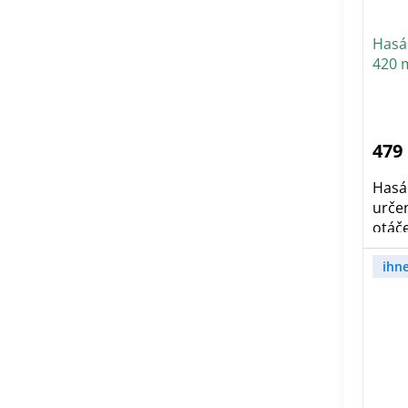
Hasák
420 
479
Hasák
urče
otáče
ihn