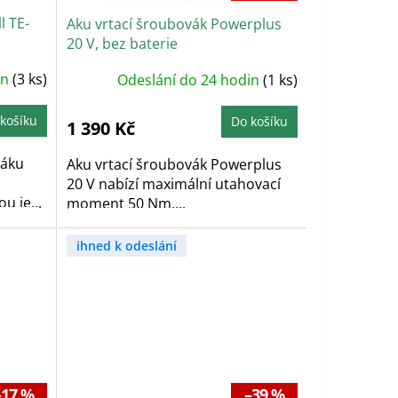
l TE-
Aku vrtací šroubovák Powerplus
20 V, bez baterie
in
(3 ks)
Odeslání do 24 hodin
(1 ks)
košíku
Do košíku
1 390 Kč
váku
Aku vrtací šroubovák Powerplus
20 V nabízí maximální utahovací
 je...
moment 50 Nm,...
ihned k odeslání
–17 %
–39 %