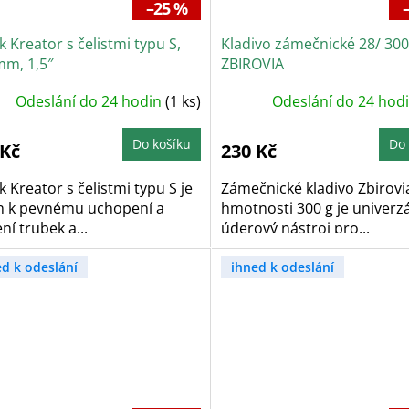
–25 %
 Kreator s čelistmi typu S,
Kladivo zámečnické 28/ 30
mm, 1,5″
ZBIROVIA
Odeslání do 24 hodin
(1 ks)
Odeslání do 24 hod
Do košíku
Do 
 Kč
230 Kč
 Kreator s čelistmi typu S je
Zámečnické kladivo Zbirovi
n k pevnému uchopení a
hmotnosti 300 g je univerzá
ní trubek a...
úderový nástroj pro...
ed k odeslání
ihned k odeslání