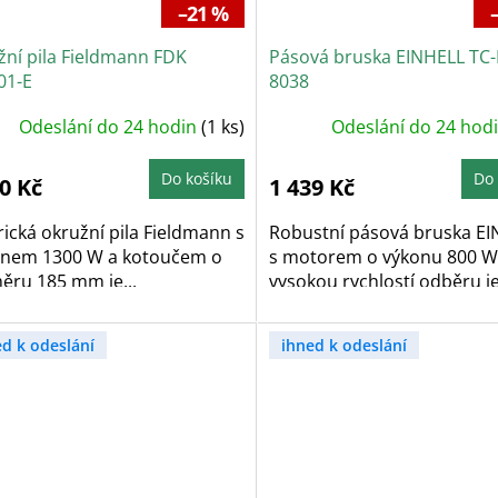
–21 %
žní pila Fieldmann FDK
Pásová bruska EINHELL TC
01-E
8038
Odeslání do 24 hodin
(1 ks)
Odeslání do 24 hod
Do košíku
Do 
0 Kč
1 439 Kč
rická okružní pila Fieldmann s
Robustní pásová bruska E
onem 1300 W a kotoučem o
s motorem o výkonu 800 W
ěru 185 mm je...
vysokou rychlostí odběru je.
ed k odeslání
ihned k odeslání