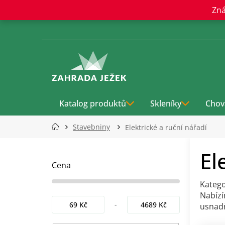
Přejít
Zná
na
obsah
Katalog produktů
Skleníky
Chov
Stavebniny
Elektrické a ruční nářadí
P
El
o
s
Cena
t
Kateg
r
Nabíz
a
69
Kč
4689
Kč
usnadň
n
n