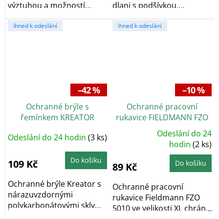
výztuhou a možností
dlani s podšívkou,
nastavení...
bavlněné tkaniny na...
ihned k odeslání
ihned k odeslání
–42 %
–10 %
Ochranné brýle s
Ochranné pracovní
řemínkem KREATOR
rukavice FIELDMANN FZO
KRTS30010
5010
Odeslání do 24
Odeslání do 24 hodin
(3 ks)
Průměrné
hodnocení
hodin
(2 ks)
produktu
je
Do košíku
5,0
109 Kč
Do košíku
89 Kč
z
5
hvězdiček.
Ochranné brýle Kreator s
Ochranné pracovní
nárazuvzdornými
rukavice Fieldmann FZO
polykarbonátovými skly
5010 ve velikosti XL chrání
chrání oči při práci s...