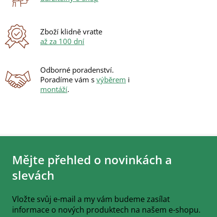
k
y
v
ý
Zboží klidně vraťte
p
až za 100 dní
i
s
u
Odborné poradenství.
Poradíme vám s
výběrem
i
montáží
.
Z
á
Mějte přehled o novinkách a
p
a
slevách
t
í
Vložte svůj e-mail a my vám budeme zasílat
informace o nových produktech na našem e-shopu.