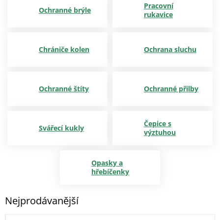
Pracovní
Ochranné brýle
rukavice
Chrániče kolen
Ochrana sluchu
Ochranné štíty
Ochranné přilby
Čepice s
Svářecí kukly
výztuhou
Opasky a
hřebíčenky
Nejprodávanější