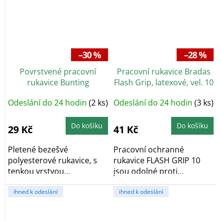
–30 %
–28 %
Povrstvené pracovní
Pracovní rukavice Bradas
rukavice Bunting
Flash Grip, latexové, vel. 10
Evolution/Buck, bílé, vel. 11
Odeslání do 24 hodin
(2 ks)
Odeslání do 24 hodin
(3 ks)
Do košíku
Do košíku
29 Kč
41 Kč
Pletené bezešvé
Pracovní ochranné
polyesterové rukavice, s
rukavice FLASH GRIP 10
tenkou vrstvou
jsou odolné proti
polyuretanu v dlani a na...
škrábancům a
ihned k odeslání
opotřebení,...
ihned k odeslání