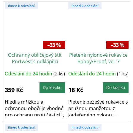
ruce při práci na...
ihned k odeslání
ihned k odeslání
–33 %
–33 %
Ochranný obličejový štít
Pletené nylonové rukavice
Portwest s odklápěcí
Booby/Proof, vel. 7
mřížkou
Odeslání do 24 hodin
(2 ks)
Odeslání do 24 hodin
(1 ks)
Do košíku
Do košíku
359 Kč
18 Kč
Hledí s mřížkou a
Pletené bezešvé rukavice s
ochranou obočí je vhodné
pružnou manžetou z
pro ochranu proti částicím
kadeřeného nylonu.
letícím velkou...
Chrání ruce při práci...
ihned k odeslání
ihned k odeslání