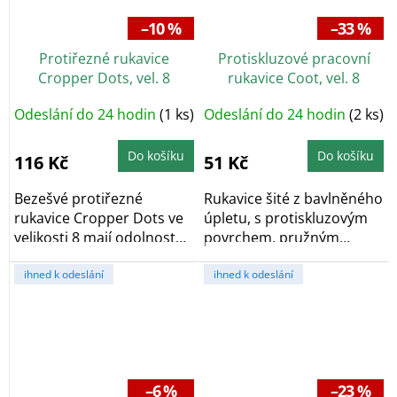
–10 %
–33 %
Protiřezné rukavice
Protiskluzové pracovní
Cropper Dots, vel. 8
rukavice Coot, vel. 8
Odeslání do 24 hodin
(1 ks)
Odeslání do 24 hodin
(2 ks)
Do košíku
Do košíku
116 Kč
51 Kč
Bezešvé protiřezné
Rukavice šité z bavlněného
rukavice Cropper Dots ve
úpletu, s protiskluzovým
velikosti 8 mají odolnost
povrchem, pružným
proti prořezu...
nápletem na...
ihned k odeslání
ihned k odeslání
–6 %
–23 %