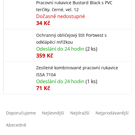
Pracovní rukavice Bustard Black s PVC
terčíky, černé, vel. 12
Dočasně nedostupné
34 Kč
Ochranný obličejový štít Portwest s
odklápěcí mřížkou
Odeslání do 24 hodin
(2 ks)
359 Kč
Zesílené kombinované pracovní rukavice
ISSA 7104
Odeslání do 24 hodin
(1 ks)
71 Kč
Ř
a
Doporučujeme
Nejlevnější
Nejdražší
Nejprodávanější
z
e
Abecedně
n