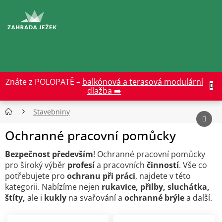
Přejít
na
CZK
obsah
Znáte z POLOPATĚ –
balkónová a terasová modulární
dlažba ➡️
Stavebniny
Ochranné pracovní pomůcky
Bezpečnost především
! Ochranné pracovní pomůcky
pro široký výběr
profesí
a pracovních
činností
. Vše co
potřebujete pro
ochranu při práci
, najdete v této
kategorii. Nabízíme nejen
rukavice, přilby, sluchátka,
štíty,
ale i
kukly
na svařování a
ochranné brýle
a další.