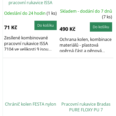
pracovní rukavice ISSA
7104
Skladem - dodání do 7 dnů
Odeslání do 24 hodin
(1 ks)
(7 ks)
Do košíku
71 Kč
Do košíku
490 Kč
Zesílené kombinované
Ochrana kolen, kombinace
pracovní rukavice ISSA
materiálů - plastová
7104 ve velikosti 9 jsou
opěrná část a pěnová
vhodné pro práci...
výstelka, ulehčují...
Chránič kolen FESTA nylon
Pracovní rukavice Bradas
PURE FLOXY PU 7