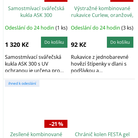
Samostmívací svářečská
Výstražné kombinované
kukla ASK 300
rukavice Curlew, oranžové,
vel. 10,5
Odeslání do 24 hodin
(1 ks)
Odeslání do 24 hodin
(3 ks)
Do košíku
Do košíku
1 320 Kč
92 Kč
Samostmívací svářečská
Rukavice z jednobarevné
kukla ASK 300 s UV
hovězí štípenky v dlani s
ochranou je určena pro
podšívkou a
svařování a broušení.
polyesterového úpletu v...
ihned k odeslání
–21 %
Zesílené kombinované
Chránič kolen FESTA gel