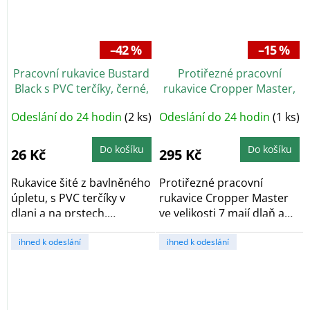
–42 %
–15 %
Pracovní rukavice Bustard
Protiřezné pracovní
Black s PVC terčíky, černé,
rukavice Cropper Master,
vel. 11
zesílené kůží, vel. 7
Odeslání do 24 hodin
(2 ks)
Odeslání do 24 hodin
(1 ks)
Do košíku
Do košíku
26 Kč
295 Kč
Rukavice šité z bavlněného
Protiřezné pracovní
úpletu, s PVC terčíky v
rukavice Cropper Master
dlani a na prstech,
ve velikosti 7 mají dlaň a
pružinkou na...
prsty zesílené...
ihned k odeslání
ihned k odeslání