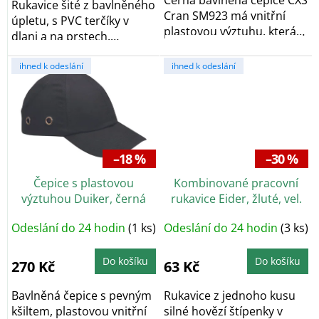
Rukavice šité z bavlněného
Cran SM923 má vnitřní
úpletu, s PVC terčíky v
plastovou výztuhu, která
dlani a na prstech,
chrání hlavu...
pružinkou na...
ihned k odeslání
ihned k odeslání
–18 %
–30 %
Čepice s plastovou
Kombinované pracovní
výztuhou Duiker, černá
rukavice Eider, žluté, vel.
10,5
Odeslání do 24 hodin
(1 ks)
Odeslání do 24 hodin
(3 ks)
Do košíku
Do košíku
270 Kč
63 Kč
Bavlněná čepice s pevným
Rukavice z jednoho kusu
kšiltem, plastovou vnitřní
silné hovězí štípenky v