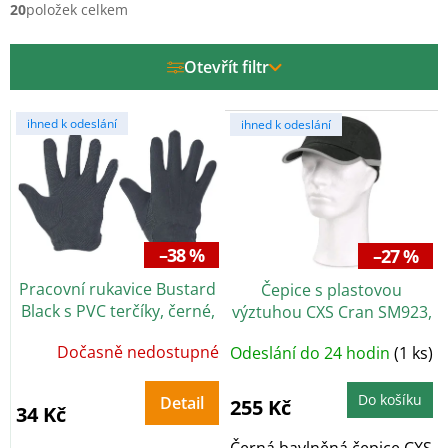
í
20
položek celkem
p
r
Otevřít filtr
o
d
V
u
ihned k odeslání
ihned k odeslání
ý
k
p
t
i
ů
s
p
r
–38 %
–27 %
o
Pracovní rukavice Bustard
Čepice s plastovou
d
Black s PVC terčíky, černé,
výztuhou CXS Cran SM923,
u
vel. 12
černá
k
Dočasně nedostupné
Odeslání do 24 hodin
(1 ks)
t
ů
Do košíku
Detail
255 Kč
34 Kč
Černá bavlněná čepice CXS