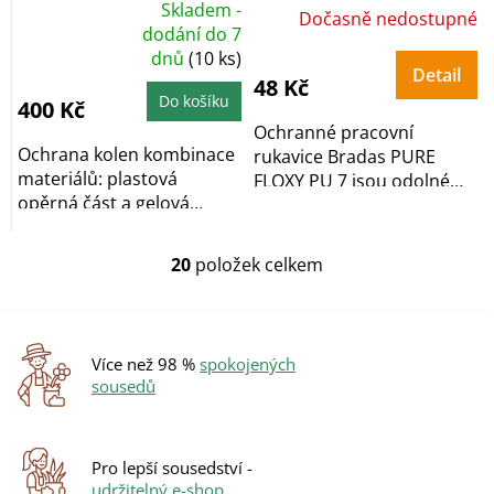
Skladem -
Dočasně nedostupné
Průměrné
dodání do 7
hodnocení
dnů
(10 ks)
produktu
je
Detail
48 Kč
5,0
z
Do košíku
400 Kč
5
hvězdiček.
Ochranné pracovní
Ochrana kolen kombinace
rukavice Bradas PURE
materiálů: plastová
FLOXY PU 7 jsou odolné
opěrná část a gelová
proti pořezání a...
výstelka, ulehčují...
20
položek celkem
O
v
l
á
d
Více než 98 %
spokojených
a
sousedů
c
í
p
r
Pro lepší sousedství -
v
udržitelný e-shop