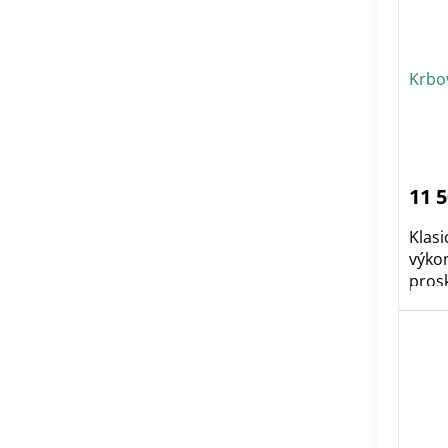
Krbo
11 
Klas
výko
pros