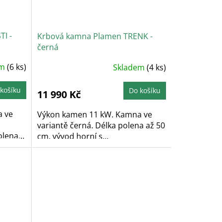
I -
Krbová kamna Plamen TRENK -
černá
em
(6 ks)
Skladem
(4 ks)
košíku
Do košíku
11 990 Kč
a ve
Výkon kamen 11 kW. Kamna ve
variantě černá. Délka polena až 50
olena
cm, vývod horní s...