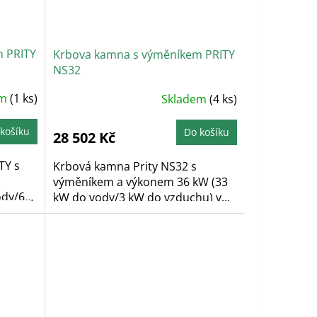
 PRITY
Krbova kamna s výměníkem PRITY
NS32
Průměrné
em
(1 ks)
Skladem
(4 ks)
hodnocení
produktu
je
5,0
košíku
Do košíku
28 502 Kč
z
5
hvězdiček.
TY s
Krbová kamna Prity NS32 s
výměníkem a výkonem 36 kW (33
ody/6
kW do vody/3 kW do vzduchu) v...