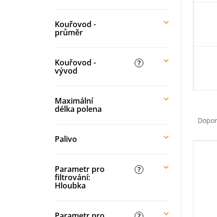
Kouřovod -
průměr
Kouřovod -
?
vývod
Maximální
Ř
délka polena
a
Dopo
z
Palivo
e
V
n
ý
í
p
Parametr pro
?
p
i
filtrování:
r
Hloubka
s
o
p
d
r
u
Parametr pro
?