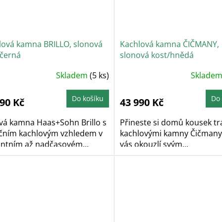
lová kamna BRILLO, slonová
Kachlová kamna ČIČMANY,
/černá
slonová kost/hnědá
Skladem
(5 ks)
Sklade
Do košíku
Do 
990 Kč
43 990 Kč
vá kamna Haas+Sohn Brillo s
Přineste si domů kousek tr
ičním kachlovým vzhledem v
kachlovými kamny Čičmany,
antním až nadčasovém...
vás okouzlí svým...