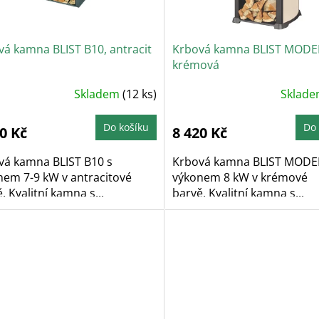
vá kamna BLIST B10, antracit
Krbová kamna BLIST MODE
krémová
ůměrné
Skladem
(12 ks)
Sklad
dnocení
oduktu
Do košíku
Do 
0 Kč
8 420 Kč
zdiček.
vá kamna BLIST B10 s
Krbová kamna BLIST MODE
nem 7-9 kW v antracitové
výkonem 8 kW v krémové
. Kvalitní kamna s...
barvě. Kvalitní kamna s...