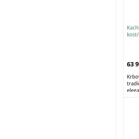
Kach
kost
63 
Krbo
trad
eleg