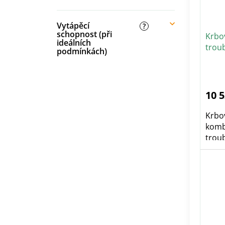
Vytápěcí
?
schopnost (při
Krbo
ideálních
trou
podmínkách)
10 
Krbo
kombi
troub