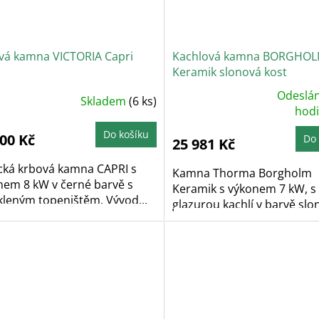
vá kamna VICTORIA Capri
Kachlová kamna BORGHO
Keramik slonová kost
Odeslán
Skladem
(6 ks)
Průměrné
hodnocení
hod
produktu
je
Do košíku
5,0
500 Kč
Do 
25 981 Kč
z
5
hvězdiček.
ická krbová kamna CAPRI s
Kamna Thorma Borgholm
nem 8 kW v černé barvě s
Keramik s výkonem 7 kW, s
kleným topeništěm. Vývod...
glazurou kachlí v barvě slon