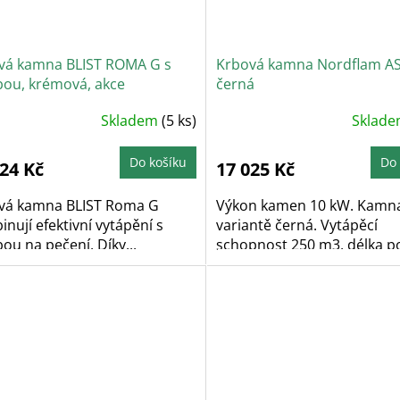
vá kamna BLIST ROMA G s
Krbová kamna Nordflam AST
bou, krémová, akce
černá
Skladem
(5 ks)
Sklad
Do košíku
Do 
524 Kč
17 025 Kč
vá kamna BLIST Roma G
Výkon kamen 10 kW. Kamn
nují efektivní vytápění s
variantě černá. Vytápěcí
ou na pečení. Díky...
schopnost 250 m3, délka p
až...