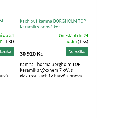
LM
Kachlová kamna BORGHOLM TOP
Keramik slonová kost
í do 24
Odeslání do 24
Průměrné
in
(1 ks)
hodnocení
hodin
(1 ks)
produktu
je
5,0
košíku
Do košíku
30 920 Kč
z
5
hvězdiček.
Kamna Thorma Borgholm TOP
Keramik s výkonem 7 kW, s
ová....
glazurou kachlí v barvě slonová...