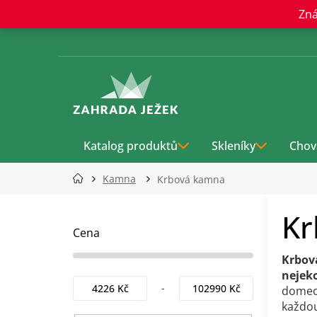
Přejít
Zná
na
obsah
Katalog produktů
Skleníky
Chov
Kamna
Krbová kamna
P
Kr
o
s
Cena
t
Krbov
r
nejeko
a
4226
Kč
102990
Kč
domech
n
každo
n