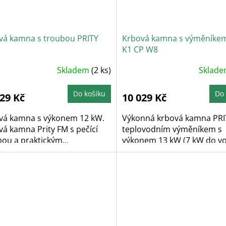
vá kamna s troubou PRITY
Krbová kamna s výměníkem
K1 CP W8
ůměrné
Průměrné
Skladem
(2 ks)
Sklad
dnocení
hodnocení
oduktu
produktu
je
5,0
Do košíku
Do 
029 Kč
10 029 Kč
z
5
zdiček.
hvězdiček.
vá kamna s výkonem 12 kW.
Výkonná krbová kamna PRI
á kamna Prity FM s pečící
teplovodním výměníkem s
ou a praktickým...
výkonem 13 kW (7 kW do v
kW...