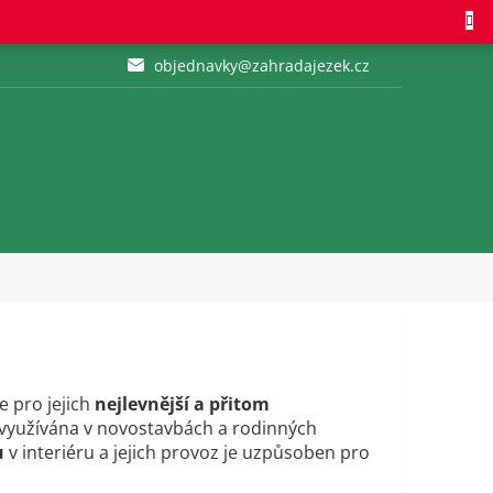
objednavky@zahradajezek.cz
e pro jejich
nejlevnější a přitom
i využívána v novostavbách a rodinných
u
v interiéru a jejich provoz je uzpůsoben pro