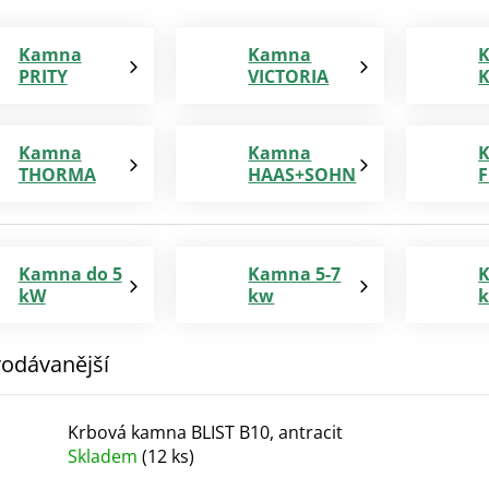
Kamna
Kamna
PRITY
VICTORIA
K
Kamna
Kamna
THORMA
HAAS+SOHN
Kamna do 5
Kamna 5-7
K
kW
kw
odávanější
Krbová kamna BLIST B10, antracit
Skladem
(12 ks)