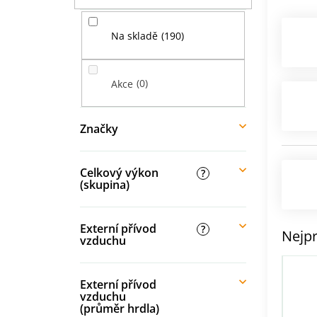
í
p
190
Na skladě
a
n
e
0
Akce
l
Značky
Celkový výkon
?
(skupina)
Externí přívod
?
Nejpr
vzduchu
Externí přívod
vzduchu
(průměr hrdla)