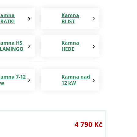
Kamna
Kamna
RATKI
BLIST
Kamna HS
Kamna
FLAMINGO
HEDE
amna 7-12
Kamna nad
kw
12 kW
4 790 Kč