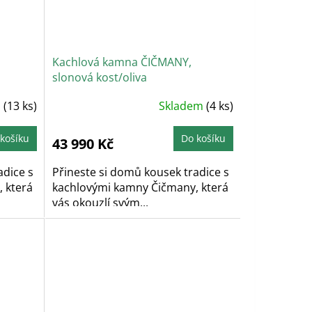
Kachlová kamna ČIČMANY,
slonová kost/oliva
Průměrné
m
(13 ks)
Skladem
(4 ks)
hodnocení
produktu
je
5,0
košíku
Do košíku
43 990 Kč
z
5
hvězdiček.
adice s
Přineste si domů kousek tradice s
 která
kachlovými kamny Čičmany, která
vás okouzlí svým...