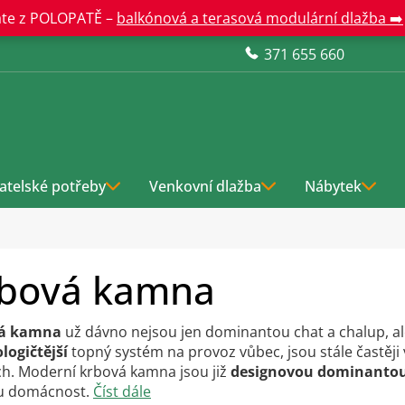
te z POLOPATĚ –
balkónová a terasová modulární dlažba ➡️
371 655 660
atelské potřeby
Venkovní dlažba
Nábytek
bová kamna
á kamna
už dávno nejsou jen dominantou chat a chalup, al
logičtější
topný systém na provoz vůbec, jsou stále častěj
. Moderní krbová kamna jsou již
designovou dominanto
u domácnost.
Číst dále