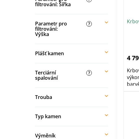
o
filtrování: Šířka
k
d
t
u
ů
Krbo
k
Parametr pro
?
t
filtrování:
Výška
ů
Pr
ho
pr
je
Plášť kamen
5,0
4 79
z
5
hvě
Krbo
Terciární
?
výko
spalování
barvě
Trouba
Typ kamen
Výměník