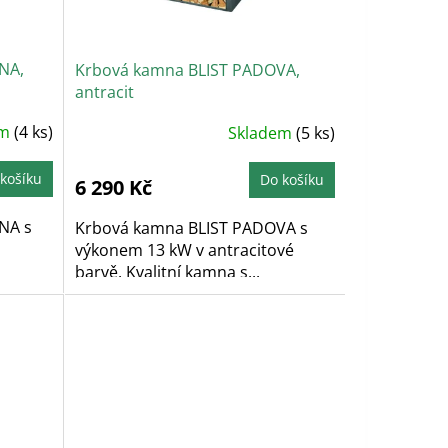
NA,
Krbová kamna BLIST PADOVA,
antracit
em
(4 ks)
Skladem
(5 ks)
košíku
Do košíku
6 290 Kč
NA s
Krbová kamna BLIST PADOVA s
výkonem 13 kW v antracitové
barvě. Kvalitní kamna s...