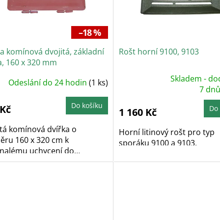
–18 %
a komínová dvojitá, základní
Rošt horní 9100, 9103
a, 160 x 320 mm
Skladem - do
Odeslání do 24 hodin
(1 ks)
Průměrné
hodnocení
7 dn
produktu
je
Do košíku
5,0
 Kč
Do 
1 160 Kč
z
5
hvězdiček.
tá komínová dvířka o
Horní litinový rošt pro typ
ěru 160 x 320 cm k
sporáku 9100 a 9103.
nalému uchycení do
nového zdiva.