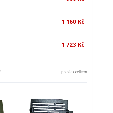
1 160 Kč
1 723 Kč
položek celkem
ě