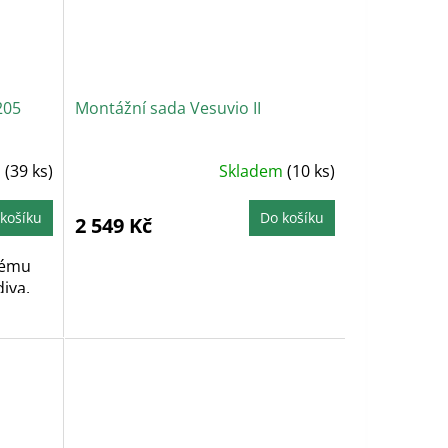
205
Montážní sada Vesuvio II
ů
(39 ks)
Skladem
(10 ks)
košíku
Do košíku
2 549 Kč
lému
iva.