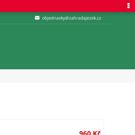
objednavky@zahradajezek.cz
960 Kč