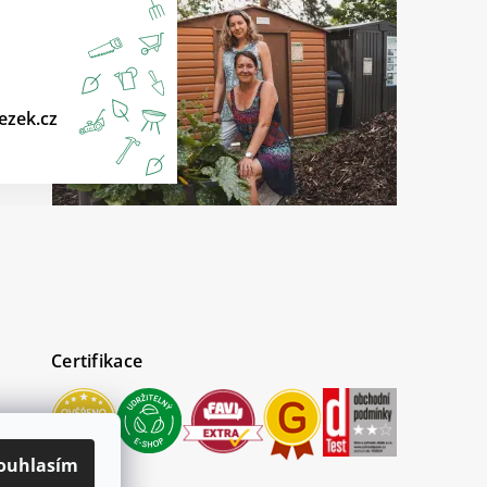
ezek.cz
Certifikace
ouhlasím