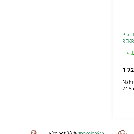
Plát 
REK
Sk
1 72
Náhr
24,5
Více než 98 %
spokojených