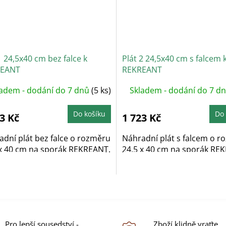
1 24,5x40 cm bez falce k
Plát 2 24,5x40 cm s falcem 
REANT
REKREANT
ladem - dodání do 7 dnů
(5 ks)
Skladem - dodání do 7 d
Do košíku
Do 
3 Kč
1 723 Kč
adní plát bez falce o rozměru
Náhradní plát s falcem o 
 x 40 cm na sporák REKREANT.
24,5 x 40 cm na sporák RE
O
v
l
á
Pro lepší sousedství -
Zboží klidně vraťte