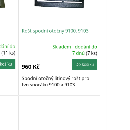
Rošt spodní otočný 9100, 9103
dání do
Skladem - dodání do
Průměrné
ů
(11 ks)
hodnocení
7 dnů
(7 ks)
produktu
je
5,0
košíku
Do košíku
960 Kč
z
5
hvězdiček.
Spodní otočný litinový rošt pro
typ sporáku 9100 a 9103.