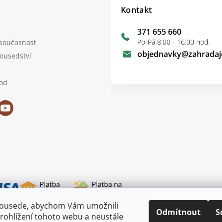
Kontakt
371 655 660
Po-Pá 8:00 - 16:00 hod.
 současnost
objednavky
@
zahradaj
sousedství
od
sousede, abychom Vám umožnili
i dopravy
Odmítnout
S
rohlížení tohoto webu a neustále