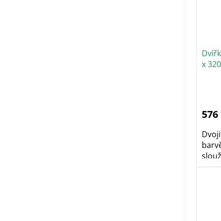
Dvířk
x 32
Pr
ho
pr
je
5,0
576
z
5
hvě
Dvoji
barv
slouž