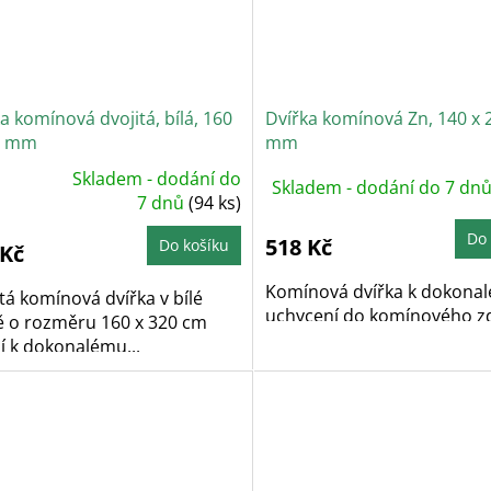
a komínová dvojitá, bílá, 160
Dvířka komínová Zn, 140 x 
0 mm
mm
Skladem - dodání do
Skladem - dodání do 7 dn
ůměrné
dnocení
7 dnů
(94 ks)
oduktu
Do 
518 Kč
Do košíku
 Kč
zdiček.
Komínová dvířka k dokona
tá komínová dvířka v bílé
uchycení do komínového zd
ě o rozměru 160 x 320 cm
í k dokonalému...