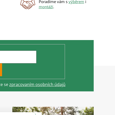
Poradíme vám s
výběrem
i
montáží
.
te se
zpracovaním osobních údajů