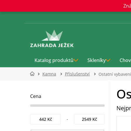
Přejít
Zná
na
obsah
Katalog produktů
Skleníky
Chov
Kamna
Příslušenství
Ostatní vybaven
P
Os
o
s
Cena
t
Nejpr
r
a
442
Kč
2549
Kč
n
n