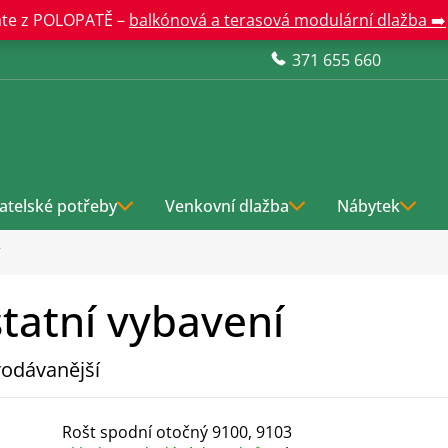
te z POLOPATĚ –
balkónová a terasová modulární dlažba ➡️
371 655 660
atelské potřeby
Venkovní dlažba
Nábytek
í
tatní vybavení
odávanější
Rošt spodní otočný 9100, 9103