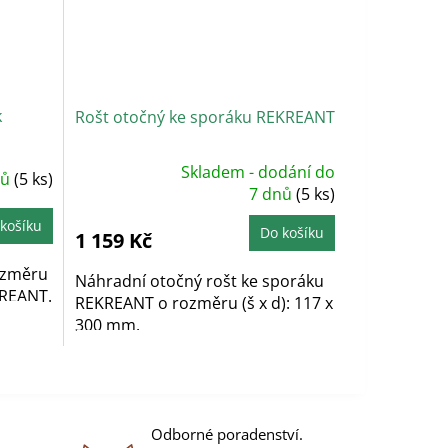
k
Rošt otočný ke sporáku REKREANT
Skladem - dodání do
nů
(5 ks)
Průměrné
hodnocení
7 dnů
(5 ks)
produktu
je
košíku
5,0
Do košíku
1 159 Kč
z
5
hvězdiček.
rozměru
Náhradní otočný rošt ke sporáku
KREANT.
REKREANT o rozměru (š x d): 117 x
300 mm.
Odborné poradenství.