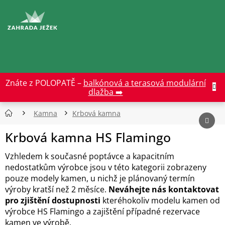
Přejít
na
CZK
obsah
Znáte z POLOPATĚ –
balkónová a terasová modulární
dlažba ➡️
Kamna
Krbová kamna
Krbová kamna HS Flamingo
Vzhledem k současné poptávce a kapacitním
nedostatkům výrobce jsou v této kategorii zobrazeny
pouze modely kamen, u nichž je plánovaný termín
výroby kratší než 2 měsíce.
Neváhejte nás kontaktovat
pro zjištění dostupnosti
kteréhokoliv modelu kamen od
výrobce HS Flamingo a zajištění případné rezervace
kamen ve výrobě.