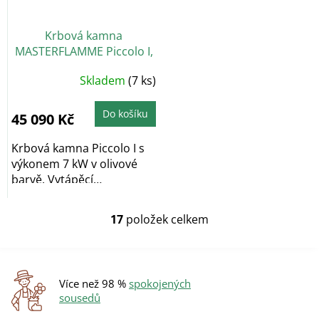
Krbová kamna
MASTERFLAMME Piccolo I,
olivová
Skladem
(7 ks)
Do košíku
45 090 Kč
Krbová kamna Piccolo I s
výkonem 7 kW v olivové
barvě. Vytápěcí
schopnost kamen...
17
položek celkem
O
v
l
á
d
Více než 98 %
spokojených
a
sousedů
c