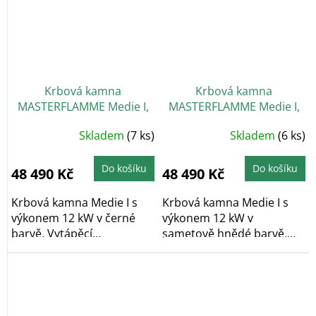
Krbová kamna
Krbová kamna
MASTERFLAMME Medie I,
MASTERFLAMME Medie I,
černá
hnědá - sametová
Skladem
(7 ks)
Skladem
(6 ks)
Do košíku
Do košíku
48 490 Kč
48 490 Kč
Krbová kamna Medie I s
Krbová kamna Medie I s
výkonem 12 kW v černé
výkonem 12 kW v
barvě. Vytápěcí
sametově hnědé barvě.
schopnost kamen činí...
Vytápěcí...