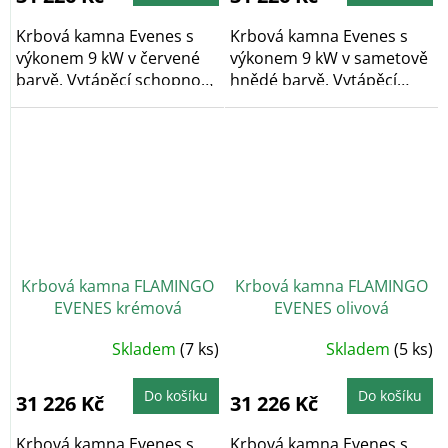
Krbová kamna Evenes s
Krbová kamna Evenes s
výkonem 9 kW v červené
výkonem 9 kW v sametově
barvě. Vytápěcí schopnost
hnědé barvě. Vytápěcí
kamen činí...
schopnost...
Krbová kamna FLAMINGO
Krbová kamna FLAMINGO
EVENES krémová
EVENES olivová
Skladem
(7 ks)
Skladem
(5 ks)
Do košíku
Do košíku
31 226 Kč
31 226 Kč
Krbová kamna Evenes s
Krbová kamna Evenes s