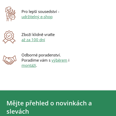
í
p
r
Pro lepší sousedství -
v
udržitelný e-shop
k
y
v
ý
Zboží klidně vraťte
p
až za 100 dní
i
s
u
Odborné poradenství.
Poradíme vám s
výběrem
i
montáží
.
Z
á
Mějte přehled o novinkách a
p
a
slevách
t