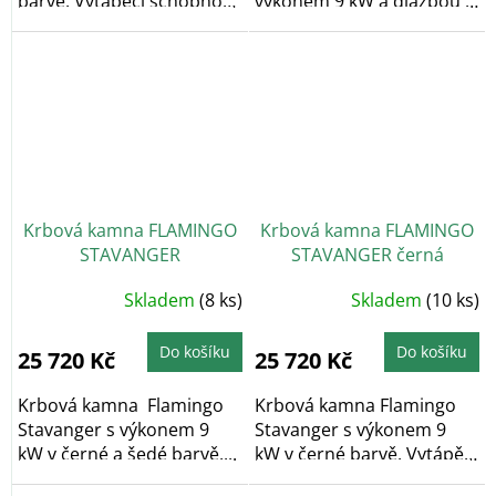
barvě. Vytápěcí schopnost
výkonem 9 kW a dlažbou v
kamen činí až...
barvě bělený dub....
Krbová kamna FLAMINGO
Krbová kamna FLAMINGO
STAVANGER
STAVANGER černá
Průměrné
Průměrné
Skladem
(8 ks)
Skladem
(10 ks)
hodnocení
hodnocení
produktu
produktu
je
je
5,0
5,0
Do košíku
Do košíku
25 720 Kč
25 720 Kč
z
z
5
5
hvězdiček.
hvězdiček.
Krbová kamna Flamingo
Krbová kamna Flamingo
Stavanger s výkonem 9
Stavanger s výkonem 9
kW v černé a šedé barvě....
kW v černé barvě. Vytápěcí
schopnost...