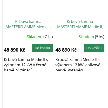
Krbová kamna
Krbová kamna
MASTERFLAMME Medie II,
MASTERFLAMME Medie II,
černá
olivová
Skladem
(7 ks)
Skladem
(5 ks)
Do košíku
Do košíku
48 890 Kč
48 890 Kč
Krbová kamna Medie II s
Krbová kamna Medie II s
výkonem 12 kW v černé
výkonem 12 kW v olivové
barvě. Vytápěcí
barvě. Vytápěcí
schopnost kamen činí...
schopnost kamen...