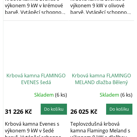
výkonem 9 kW v krémové
výkonem 9 kW v olivové
barvě. Vytápěcí schopnost
barvě. Vytápěcí schopnost
kamen činí...
kamen činí...
Krbová kamna FLAMINGO
Krbová kamna FLAMINGO
EVENES šedá
MELAND dlažba Bělený
dub
Průměrné
Skladem
(6 ks)
Skladem
(6 ks)
hodnocení
produktu
je
5,0
Do košíku
Do košíku
31 226 Kč
26 025 Kč
z
5
hvězdiček.
Krbová kamna Evenes s
Teplovzdušná krbová
výkonem 9 kW v šedé
kamna Flamingo Meland s