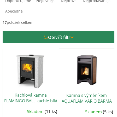
Doporučujeme
Nejlevnější
Nejdražší
Nejprodávanější
z
e
Abecedně
n
í
17
položek celkem
p
r
Otevřít filtr
o
d
V
u
ý
k
p
t
i
ů
s
p
r
o
Kachlová kamna
Kamna s výměníkem
d
FLAMINGO BALI, kachle bílá
AQUAFLAM VARIO BARMA
u
11/7kW dlažba Ořech
k
Skladem
(11 ks)
Skladem
(5 ks)
t