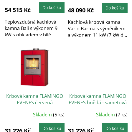
ů
Do košíku
Do košíku
54 515 Kč
48 090 Kč
Teplovzdušná kachlová
Kachlová krbová kamna
kamna Bali s výkonem 9
Vario Barma s výměníkem
kW s obkladem v bílé
a výkonem 11 kW (7 kW do
barvě. Vytápěcí...
vody/4 kW do...
Krbová kamna FLAMINGO
Krbová kamna FLAMINGO
EVENES červená
EVENES hnědá - sametová
Skladem
(5 ks)
Skladem
(7 ks)
Do košíku
Do košíku
31 226 Kč
31 226 Kč