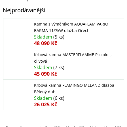
Nejprodávanější
Kamna s výměníkem AQUAFLAM VARIO
BARMA 11/7kW dlažba Ořech
Skladem
(5 ks)
48 090 Kč
Krbová kamna MASTERFLAMME Piccolo I,
olivová
Skladem
(7 ks)
45 090 Kč
Krbová kamna FLAMINGO MELAND dlažba
Bělený dub
Skladem
(6 ks)
26 025 Kč
Ř
a