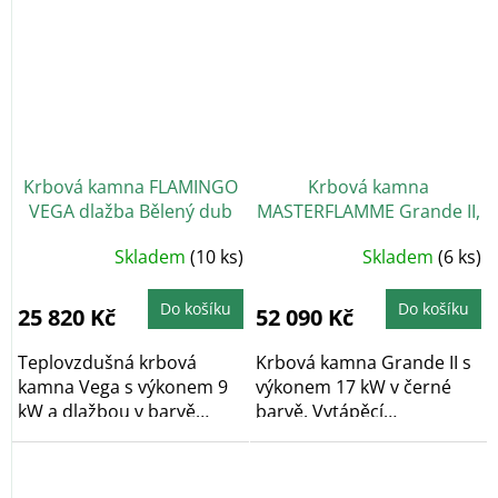
Krbová kamna FLAMINGO
Krbová kamna
VEGA dlažba Bělený dub
MASTERFLAMME Grande II,
černá
Průměrné
Skladem
(10 ks)
Skladem
(6 ks)
hodnocení
produktu
je
5,0
Do košíku
Do košíku
25 820 Kč
52 090 Kč
z
5
hvězdiček.
Teplovzdušná krbová
Krbová kamna Grande II s
kamna Vega s výkonem 9
výkonem 17 kW v černé
kW a dlažbou v barvě
barvě. Vytápěcí
bělený dub. Vytápěcí...
schopnost kamen...