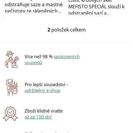
Čistič krbových skel
odstraňuje saze a mastné
MEFISTO SPECIÁL slouží k
nečistoty ze skleněných
odstranění sazí a
dvířek...
mastných nečistot z...
2
položek celkem
O
v
l
á
d
Více než 98 %
spokojených
a
sousedů
c
í
p
r
Pro lepší sousedství -
v
udržitelný e-shop
k
y
v
ý
Zboží klidně vraťte
p
až za 100 dní
i
s