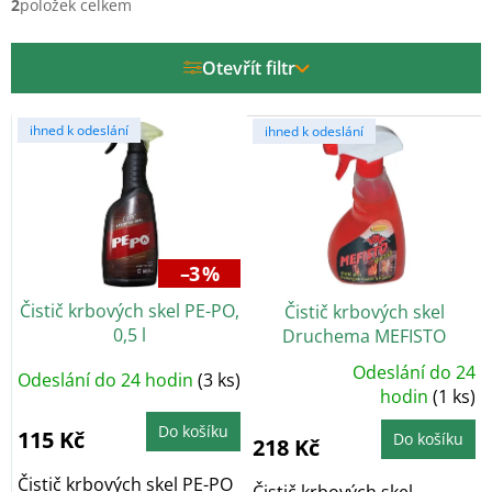
í
2
položek celkem
p
r
Otevřít filtr
o
d
V
u
ihned k odeslání
ihned k odeslání
ý
k
p
t
i
ů
s
p
r
–3 %
o
Čistič krbových skel PE-PO,
Čistič krbových skel
d
0,5 l
Druchema MEFISTO
u
SPECIÁL 0,5l
k
Odeslání do 24
Odeslání do 24 hodin
(3 ks)
Průměrné
t
hodnocení
hodin
(1 ks)
produktu
ů
je
Do košíku
5,0
115 Kč
Do košíku
218 Kč
z
5
hvězdiček.
Čistič krbových skel PE-PO