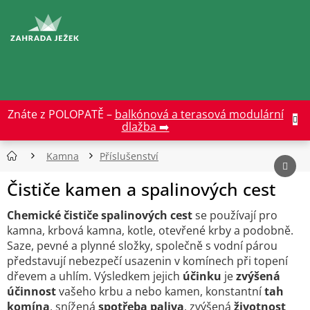
Přejít
na
CZK
obsah
Znáte z POLOPATĚ –
balkónová a terasová modulární
dlažba ➡️
Kamna
Příslušenství
Čističe kamen a spalinových cest
Chemické čističe spalinových cest
se používají pro
kamna, krbová kamna, kotle, otevřené krby a podobně.
Saze, pevné a plynné složky, společně s vodní párou
představují nebezpečí usazenin v komínech při topení
dřevem a uhlím. Výsledkem jejich
účinku
je
zvýšená
účinnost
vašeho krbu a nebo kamen, konstantní
tah
komína
, snížená
spotřeba paliva
, zvýšená
životnost