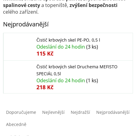
spalinové cesty
a topeniště,
zvýšení bezpečnosti
celého zařízení.
Nejprodávanější
Čistič krbových skel PE-PO, 0,5 l
Odeslání do 24 hodin
(3 ks)
115 Kč
Čistič krbových skel Druchema MEFISTO
SPECIÁL 0,5l
Odeslání do 24 hodin
(1 ks)
218 Kč
Ř
a
Doporučujeme
Nejlevnější
Nejdražší
Nejprodávanější
z
e
Abecedně
n