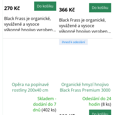
produktu
je
Do košíku
5,0
270 Kč
Do košíku
366 Kč
z
5
hvězdiček.
Black Frass je organické,
Black Frass je organické,
vyvážené a vysoce
vyvážené a vysoce
výkonné hnojivo vyrobené
výkonné hnojivo vyrobené
z hmyzího trusu,...
z hmyzího trusu,...
ihned k odeslání
Opěra na popínavé
Organické hmyzí hnojivo
rostliny 200x40 cm
Black Frass Premium 3000
g
Skladem -
Odeslání do 24
Průměrné
Průměrné
dodání do 7
hodnocení
hodin
(8 ks)
hodnocení
produktu
dnů
(402 ks)
produktu
je
je
5,0
Do košíku