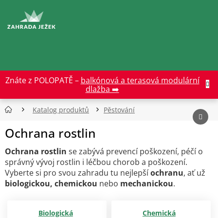
Přejít
na
CZK
obsah
Znáte z POLOPATĚ –
balkónová a terasová modulární
dlažba ➡️
Katalog produktů
Pěstování
Ochrana rostlin
Ochrana rostlin
se zabývá prevencí poškození, péčí o
správný vývoj rostlin i léčbou chorob a poškození.
Vyberte si pro svou zahradu tu nejlepší
ochranu
, ať už
biologickou, chemickou
nebo
mechanickou
.
Biologická
Chemická