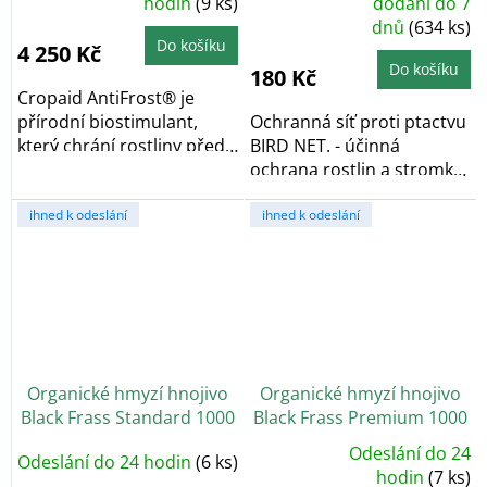
Průměrné
hodnocení
hodin
(9 ks)
dodání do 7
hodnocení
produktu
dnů
(634 ks)
produktu
je
je
5,0
Do košíku
4 250 Kč
5,0
z
z
5
Do košíku
180 Kč
5
hvězdiček.
hvězdiček.
Cropaid AntiFrost® je
přírodní biostimulant,
Ochranná síť proti ptactvu
který chrání rostliny před
BIRD NET. - účinná
poškozením...
ochrana rostlin a stromků
před škodami...
ihned k odeslání
ihned k odeslání
Organické hmyzí hnojivo
Organické hmyzí hnojivo
Black Frass Standard 1000
Black Frass Premium 1000
g
g
Odeslání do 24
Odeslání do 24 hodin
(6 ks)
Průměrné
hodnocení
hodin
(7 ks)