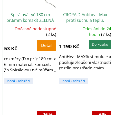
Spirálová tyč 180 cm
CROPAID Antiheat Max
pr.6mm komaxit ZELENÁ
proti suchu a teplu,
přírodní biostimulant, 1 l
Dočasně nedostupné
Odeslání do 24
Průměrné
(2 ks)
hodnocení
hodin
(7 ks)
produktu
je
5,0
Do košíku
Detail
1 190 Kč
z
53 Kč
5
hvězdiček.
AntiHeat MAX® stimuluje a
rozměry (D x pr.): 180 cm x
posiluje zlepšení vlastností
6 mm materiál: komaxit,
rostlin prostřednictvím
Zn Spirálovou tyč můžeme
různých...
použít...
ihned k odeslání
ihned k odeslání
–16 %
–6 %