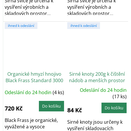
Sirná svíce je určena k
Sirná svíce je určena k
vysíření výrobních a
vysíření výrobních a
skladových prostor
skladových prostor
potravin včetně...
potravin včetně...
ihned k odeslání
ihned k odeslání
Organické hmyzí hnojivo
Sirné knoty 200g k čištění
Black Frass Standard 3000
nádob a menších prostor
g
Odeslání do 24 hodin
Odeslání do 24 hodin
(4 ks)
(17 ks)
Do košíku
720 Kč
Do košíku
84 Kč
Black Frass je organické,
Sirné knoty jsou určeny k
vyvážené a vysoce
vysíření skladovacích