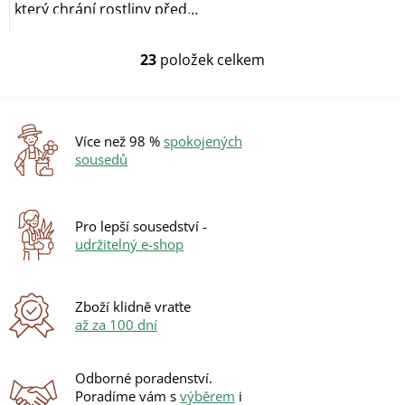
který chrání rostliny před
poškozením...
23
položek celkem
O
v
l
á
d
Více než 98 %
spokojených
a
sousedů
c
í
p
r
Pro lepší sousedství -
v
udržitelný e-shop
k
y
v
ý
Zboží klidně vraťte
p
až za 100 dní
i
s
u
Odborné poradenství.
Poradíme vám s
výběrem
i