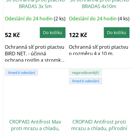
BRADAS 3x 5m
BRADAS 4x10m
Odeslání do 24 hodin
(2 ks)
Odeslání do 24 hodin
(4 ks)
Do košíku
Do košíku
52 Kč
122 Kč
Ochranná síť proti ptactvu
Ochranná síť proti ptactvu
BIRD NET. - účinná
o rozměru 4 x 10 m.
ochrana rostlin a stromků
před škodami...
ihned k odeslání
nejprodávanější
ihned k odeslání
CROPAID Antifrost Max
CROPAID Antifrost proti
proti mrazu a chladu,
mrazu a chladu, přírodní