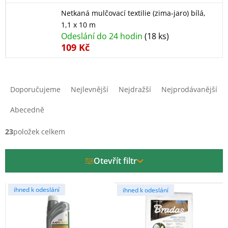
Netkaná mulčovací textilie (zima-jaro) bílá,
1,1 x 10 m
Odeslání do 24 hodin
(18 ks)
109 Kč
Ř
a
Doporučujeme
Nejlevnější
Nejdražší
Nejprodávanější
z
e
Abecedně
n
í
23
položek celkem
p
r
Otevřít filtr
o
d
V
u
ihned k odeslání
ihned k odeslání
ý
k
p
t
i
ů