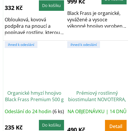
999 Kč
5,0
z
z
5
Do košíku
332 Kč
5
hvězdiček.
hvězdiček.
Black Frass je organické,
Oblouková, kovová
vyvážené a vysoce
podpěra na pnoucí a
výkonné hnojivo vyrobené
popínavé rostliny, kterou
z hmyzího trusu,...
lze jednoduše sestavit...
ihned k odeslání
ihned k odeslání
Organické hmyzí hnojivo
Prémiový rostlinný
Black Frass Premium 500 g
biostimulant NOVOTERRA,
1 l
Odeslání do 24 hodin
(6 ks)
NA OBJEDNÁVKU | 14 DNŮ
Do košíku
Detail
235 Kč
490 Kč