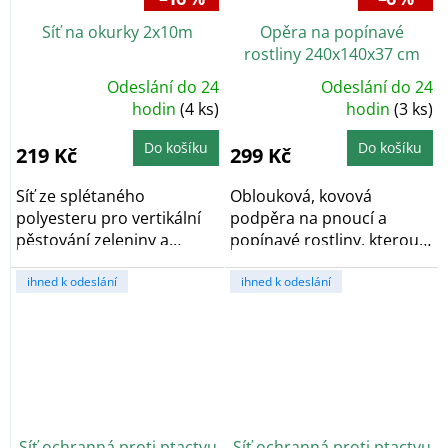
Síť na okurky 2x10m
Opěra na popínavé
rostliny 240x140x37 cm
Odeslání do 24
Odeslání do 24
Průměrné
Průměrné
hodnocení
hodin
(4 ks)
hodnocení
hodin
(3 ks)
produktu
produktu
je
je
4,8
5,0
Do košíku
Do košíku
219 Kč
299 Kč
z
z
5
5
hvězdiček.
hvězdiček.
Síť ze splétaného
Oblouková, kovová
polyesteru pro vertikální
podpěra na pnoucí a
pěstování zeleniny a
popínavé rostliny, kterou
pnoucích rostlin, je...
lze jednoduše sestavit...
ihned k odeslání
ihned k odeslání
Síť ochranná proti ptactvu
Síť ochranná proti ptactvu