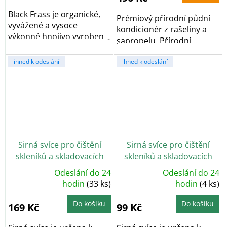
Black Frass je organické,
Prémiový přírodní půdní
vyvážené a vysoce
kondicionér z rašeliny a
výkonné hnojivo vyrobené
sapropelu. Přírodní...
z hmyzího trusu,...
ihned k odeslání
ihned k odeslání
Sirná svíce pro čištění
Sirná svíce pro čištění
skleníků a skladovacích
skleníků a skladovacích
prostor
prostor - II. jakost
Odeslání do 24
Odeslání do 24
Průměrné
Průměrné
hodnocení
hodin
(33 ks)
hodnocení
hodin
(4 ks)
produktu
produktu
je
je
5,0
5,0
Do košíku
Do košíku
169 Kč
99 Kč
z
z
5
5
hvězdiček.
hvězdiček.