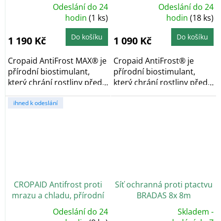
přírodní biostimulant, 1 l
biostimulant, 1 l
Odeslání do 24
Odeslání do 24
Průměrné
Průměrné
hodnocení
hodin
(1 ks)
hodnocení
hodin
(18 ks)
produktu
produktu
je
je
5,0
4,8
Do košíku
Do košíku
1 190 Kč
1 090 Kč
z
z
5
5
hvězdiček.
hvězdiček.
Cropaid AntiFrost MAX® je
Cropaid AntiFrost® je
přírodní biostimulant,
přírodní biostimulant,
který chrání rostliny před
který chrání rostliny před
poškozením...
poškozením...
ihned k odeslání
CROPAID Antifrost proti
Síť ochranná proti ptactvu
mrazu a chladu, přírodní
BRADAS 8x 8m
biostimulant, 5 l
Odeslání do 24
Skladem -
Průměrné