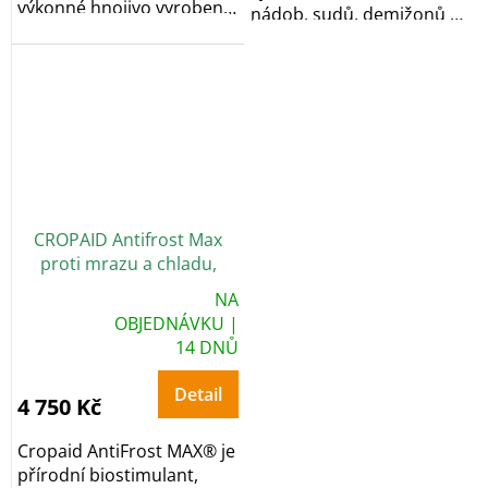
výkonné hnojivo vyrobené
nádob, sudů, demižonů na
z hmyzího trusu,...
víno,...
CROPAID Antifrost Max
proti mrazu a chladu,
přírodní biostimulant, 5 l
NA
Průměrné
OBJEDNÁVKU |
hodnocení
14 DNŮ
produktu
je
5,0
z
Detail
5
4 750 Kč
hvězdiček.
Cropaid AntiFrost MAX® je
přírodní biostimulant,