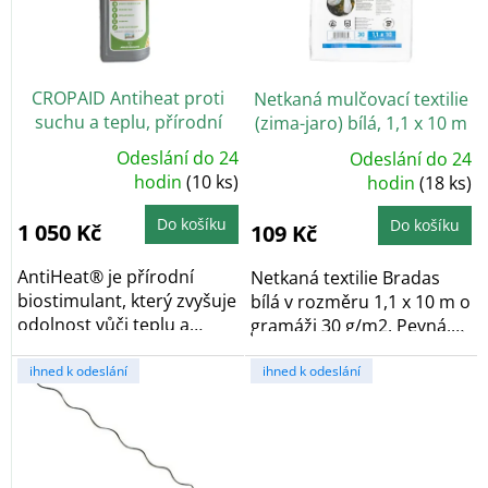
s
p
r
o
CROPAID Antiheat proti
Netkaná mulčovací textilie
d
suchu a teplu, přírodní
(zima-jaro) bílá, 1,1 x 10 m
u
biostimulant, 1 l
k
Odeslání do 24
Odeslání do 24
Průměrné
Průměrné
t
hodnocení
hodin
(10 ks)
hodnocení
hodin
(18 ks)
produktu
produktu
ů
je
je
5,0
5,0
Do košíku
Do košíku
1 050 Kč
109 Kč
z
z
5
5
hvězdiček.
hvězdiček.
AntiHeat® je přírodní
Netkaná textilie Bradas
biostimulant, který zvyšuje
bílá v rozměru 1,1 x 10 m o
odolnost vůči teplu a
gramáži 30 g/m2. Pevná,
suchu. Dosahuje...
odolná...
ihned k odeslání
ihned k odeslání