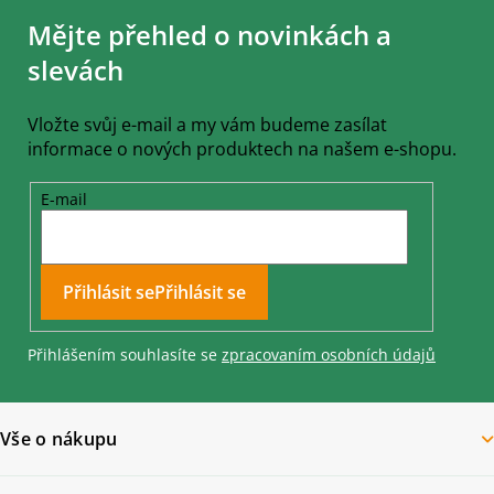
á
Mějte přehled o novinkách a
p
a
slevách
t
í
Vložte svůj e-mail a my vám budeme zasílat
informace o nových produktech na našem e-shopu.
E-mail
Přihlásit se
Přihlášením souhlasíte se
zpracovaním osobních údajů
Vše o nákupu