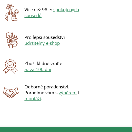
Více než 98 %
spokojených
sousedů
Pro lepší sousedství -
udržitelný e-shop
Zboží klidně vraťte
až za 100 dní
Odborné poradenství.
Poradíme vám s
výběrem
i
montáží
.
Z