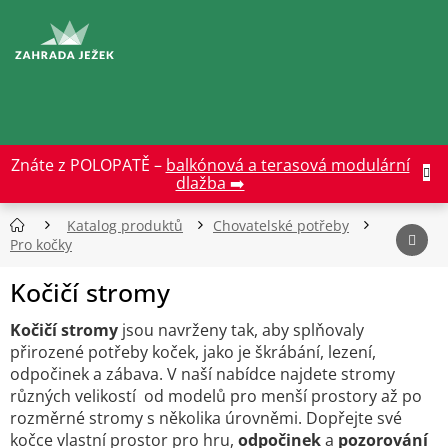
Přejít
na
CZK
obsah
Znáte z POLOPATĚ –
balkónová a terasová modulární
dlažba ➡️
Katalog produktů
Chovatelské potřeby
Pro kočky
Kočičí stromy
Kočičí stromy
jsou navrženy tak, aby splňovaly
přirozené potřeby koček, jako je škrábání, lezení,
odpočinek a zábava. V naší nabídce najdete stromy
různých velikostí od modelů pro menší prostory až po
rozměrné stromy s několika úrovněmi. Dopřejte své
kočce vlastní prostor pro hru,
odpočinek
a
pozorování