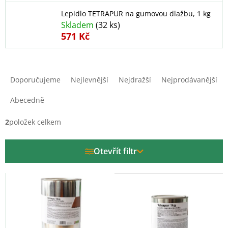
Lepidlo TETRAPUR na gumovou dlažbu, 1 kg
Skladem
(32 ks)
571 Kč
Ř
a
Doporučujeme
Nejlevnější
Nejdražší
Nejprodávanější
z
e
Abecedně
n
í
2
položek celkem
p
r
Otevřít filtr
o
d
V
u
ý
k
p
t
i
ů
s