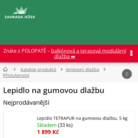
Přejít
na
CZK
obsah
Znáte z POLOPATĚ –
balkónová a terasová modulární
dlažba ➡️
Katalog produktů
Venkovní dlažba
Příslušenství
Lepidlo na gumovou dlažbu
Nejprodávanější
Lepidlo TETRAPUR na gumovou dlažbu, 5 kg
Skladem
(33 ks)
1 899 Kč