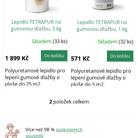
p
r
o
Lepidlo TETRAPUR na
Lepidlo TETRAPUR na
d
gumovou dlažbu, 5 kg
gumovou dlažbu, 1 kg
u
k
Skladem
(33 ks)
Skladem
(32 ks)
t
ů
Do košíku
Do košíku
1 899 Kč
571 Kč
Polyuretanové lepidlo pro
Polyuretanové lepidlo pro
lepení gumové dlažby o
lepení gumové dlažby o
ploše do 25 m2.
ploše do 5 m2.
2
položek celkem
O
v
l
á
d
Více než 98 %
spokojených
a
sousedů