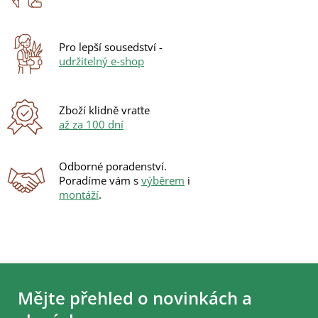
c
í
p
r
Pro lepší sousedství -
v
udržitelný e-shop
k
y
v
ý
Zboží klidně vraťte
p
až za 100 dní
i
s
u
Odborné poradenství.
Poradíme vám s
výběrem
i
montáží
.
Z
á
Mějte přehled o novinkách a
p
a