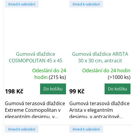
ihned k odeslání
ihned k odeslání
Gumová dlaždice
Gumová dlaždice ARISTA
COSMOPOLITAN 45 x 45
30 x 30 cm, antracit
cm, hnědá, zesílená 2,5 cm
Odeslání do 24
Odeslání do 24 hodin
Průměrné
hodnocení
hodin
(215 ks)
(>1000 ks)
produktu
je
5,0
Do košíku
Do košíku
198 Kč
99 Kč
z
5
hvězdiček.
Gumová terasová dlaždice
Gumová terasová dlaždice
Extreme Cosmopolitan v
Arista v elegantním
elegantním designu, v
designu, v antracitové
hnědé barvě....
barvě. Vyrobeno z...
ihned k odeslání
ihned k odeslání