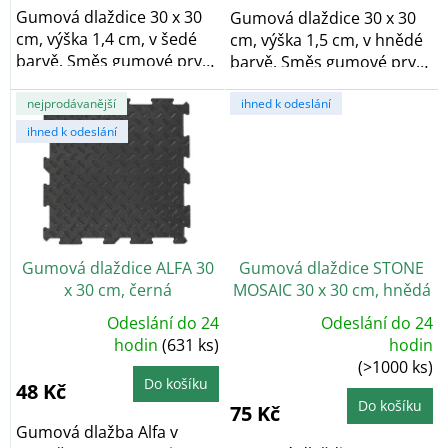
hvězdiček.
hvězdiček.
Gumová dlaždice 30 x 30
Gumová dlaždice 30 x 30
cm, výška 1,4 cm, v šedé
cm, výška 1,5 cm, v hnědé
barvě. Směs gumové pryže
barvě. Směs gumové pryže
a...
a...
nejprodávanější
ihned k odeslání
ihned k odeslání
Gumová dlaždice ALFA 30
Gumová dlaždice STONE
x 30 cm, černá
MOSAIC 30 x 30 cm, hnědá
Odeslání do 24
Odeslání do 24
Průměrné
Průměrné
hodnocení
hodin
(631 ks)
hodin
hodnocení
produktu
(>1000 ks)
produktu
je
je
4,9
Do košíku
48 Kč
4,9
z
z
5
Do košíku
75 Kč
5
hvězdiček.
hvězdiček.
Gumová dlažba Alfa v