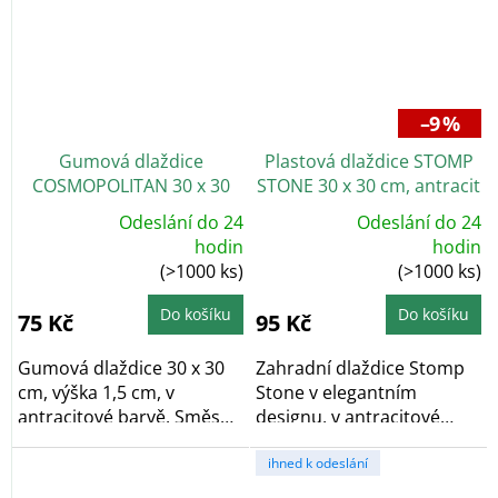
–9 %
Gumová dlaždice
Plastová dlaždice STOMP
COSMOPOLITAN 30 x 30
STONE 30 x 30 cm, antracit
cm, antracit
Odeslání do 24
Odeslání do 24
Průměrné
Průměrné
hodin
hodin
hodnocení
hodnocení
(>1000 ks)
(>1000 ks)
produktu
produktu
je
je
5,0
5,0
z
z
Do košíku
Do košíku
75 Kč
95 Kč
5
5
hvězdiček.
hvězdiček.
Gumová dlaždice 30 x 30
Zahradní dlaždice Stomp
cm, výška 1,5 cm, v
Stone v elegantním
antracitové barvě. Směs
designu, v antracitové
gumové pryže a...
barvě. Nášlap je...
ihned k odeslání