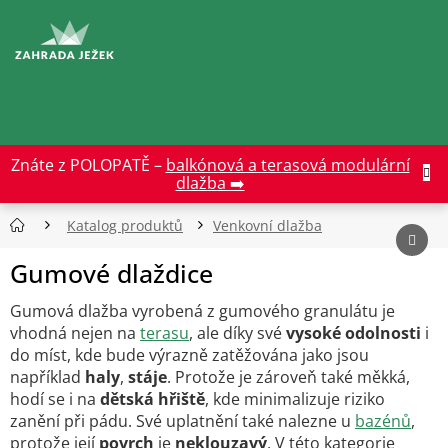
Přejít
na
CZK
obsah
Znáte z POLOPATĚ –
balkónová a terasová modulární
dlažba ➡️
Katalog produktů
Venkovní dlažba
Gumové dlaždice
Gumová dlažba vyrobená z gumového granulátu je
vhodná nejen na
terasu
, ale díky své
vysoké odolnosti
i
do míst, kde bude výrazně zatěžována jako jsou
například
haly
,
stáje
. Protože je zároveň také měkká,
hodí se i na
dětská hřiště
, kde minimalizuje riziko
zanění při pádu. Své uplatnění také nalezne u
bazénů
,
protože její
povrch
je
neklouzavý
. V této kategorie