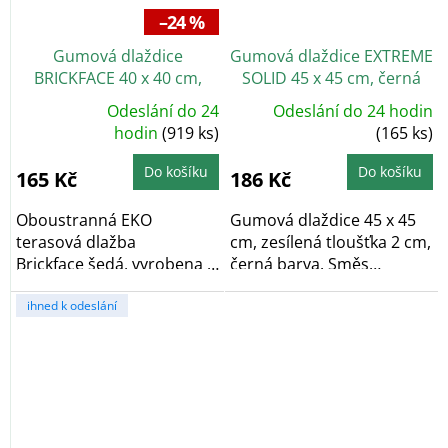
–24 %
Gumová dlaždice
Gumová dlaždice EXTREME
BRICKFACE 40 x 40 cm,
SOLID 45 x 45 cm, černá
šedá, oboustranná
Odeslání do 24
Odeslání do 24 hodin
Průměrné
hodnocení
hodin
(919 ks)
(165 ks)
produktu
je
5,0
Do košíku
Do košíku
165 Kč
186 Kč
z
5
hvězdiček.
Oboustranná EKO
Gumová dlaždice 45 x 45
terasová dlažba
cm, zesílená tloušťka 2 cm,
Brickface šedá, vyrobena z
černá barva. Směs
pryžového...
gumové pryže a...
ihned k odeslání