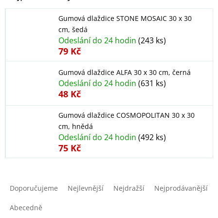
Gumová dlaždice STONE MOSAIC 30 x 30
cm, šedá
Odeslání do 24 hodin
(243 ks)
79 Kč
Gumová dlaždice ALFA 30 x 30 cm, černá
Odeslání do 24 hodin
(631 ks)
48 Kč
Gumová dlaždice COSMOPOLITAN 30 x 30
cm, hnědá
Odeslání do 24 hodin
(492 ks)
75 Kč
Ř
a
Doporučujeme
Nejlevnější
Nejdražší
Nejprodávanější
z
e
Abecedně