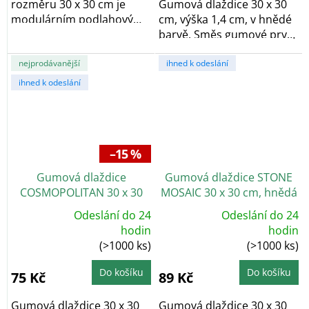
rozměru 30 x 30 cm je
Gumová dlaždice 30 x 30
modulárním podlahovým
cm, výška 1,4 cm, v hnědé
systémem ideálním pro...
barvě. Směs gumové pryže
a...
nejprodávanější
ihned k odeslání
ihned k odeslání
–15 %
Gumová dlaždice
Gumová dlaždice STONE
COSMOPOLITAN 30 x 30
MOSAIC 30 x 30 cm, hnědá
cm, šedá
dub
Odeslání do 24
Odeslání do 24
Průměrné
Průměrné
hodin
hodin
hodnocení
hodnocení
(>1000 ks)
(>1000 ks)
produktu
produktu
je
je
5,0
5,0
z
z
Do košíku
Do košíku
75 Kč
89 Kč
5
5
hvězdiček.
hvězdiček.
Gumová dlaždice 30 x 30
Gumová dlaždice 30 x 30