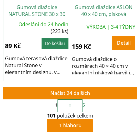
Gumová dlaždice
Gumová dlaždice ASLON
NATURAL STONE 30 x 30
40 x 40 cm, písková
cm, hnědá
Odeslání do 24 hodin
VÝROBA | 3-4 TÝDNY
(223 ks)
Detail
Do košíku
89 Kč
159 Kč
Gumová terasová dlaždice
Gumová dlaždice o
Natural Stone v
rozměrech 40 × 40 cm v
elegantním designu, v
elegantní pískové barvě je
hnědé barvě. Vyrobeno z...
vyrobena z...
Načíst 24 dalších
S
1
5
t
O
r
101
položek celkem
v
á
n
l
Nahoru
k
á
o
d
v