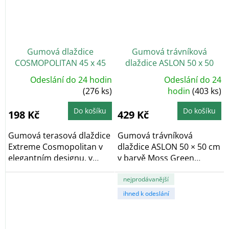
Gumová dlaždice
Gumová trávníková
COSMOPOLITAN 45 x 45
dlaždice ASLON 50 x 50
cm, antracit, zesílená 2,5
cm, Moss Green
Odeslání do 24 hodin
Odeslání do 24
Průměrné
cm
(276 ks)
hodnocení
hodin
(403 ks)
produktu
je
5,0
Do košíku
Do košíku
198 Kč
429 Kč
z
5
hvězdiček.
Gumová terasová dlaždice
Gumová trávníková
Extreme Cosmopolitan v
dlaždice ASLON 50 × 50 cm
elegantním designu, v
v barvě Moss Green
antracitové...
kombinuje výhody
umělého...
nejprodávanější
ihned k odeslání