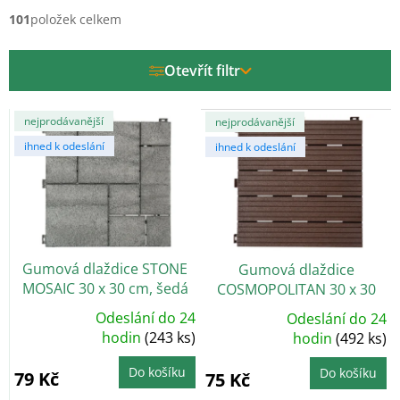
n
í
101
položek celkem
p
r
Otevřít filtr
o
d
V
u
nejprodávanější
nejprodávanější
ý
k
ihned k odeslání
ihned k odeslání
p
t
i
ů
s
p
r
o
Gumová dlaždice STONE
Gumová dlaždice
d
MOSAIC 30 x 30 cm, šedá
COSMOPOLITAN 30 x 30
u
cm, hnědá
k
Odeslání do 24
Odeslání do 24
Průměrné
Průměrné
t
hodnocení
hodin
(243 ks)
hodnocení
hodin
(492 ks)
produktu
produktu
ů
je
je
5,0
5,0
Do košíku
Do košíku
79 Kč
75 Kč
z
z
5
5