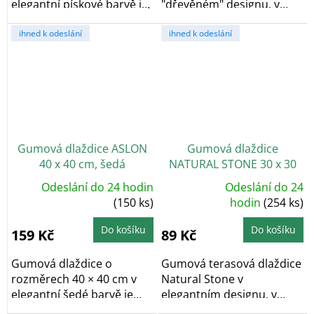
elegantní pískové barvě je
"dřevěném" designu, v
vyrobena z...
šedé barvě. Vyrobeno...
ihned k odeslání
ihned k odeslání
Gumová dlaždice ASLON
Gumová dlaždice
40 x 40 cm, šedá
NATURAL STONE 30 x 30
cm, šedá
Odeslání do 24 hodin
Odeslání do 24
Průměrné
(150 ks)
hodnocení
hodin
(254 ks)
produktu
je
5,0
Do košíku
Do košíku
159 Kč
89 Kč
z
5
hvězdiček.
Gumová dlaždice o
Gumová terasová dlaždice
rozměrech 40 × 40 cm v
Natural Stone v
elegantní šedé barvě je
elegantním designu, v
vyrobena z...
šedé barvě. Vyrobeno z...