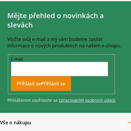
Z
á
Mějte přehled o novinkách a
p
a
slevách
t
í
Vložte svůj e-mail a my vám budeme zasílat
informace o nových produktech na našem e-shopu.
E-mail
Přihlásit se
Přihlášením souhlasíte se
zpracovaním osobních údajů
Vše o nákupu