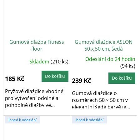
Gumová dlažba Fitness
Gumová dlaždice ASLON
floor
50 x 50 cm, šedá
Odeslání do 24 hodin
Skladem
(210 ks)
(94 ks)
Do košíku
185 Kč
Do košíku
239 Kč
Pryžové dlaždice vhodné
Gumová dlaždice o
pro vytvoření odolné a
rozměrech 50 × 50 cm v
pohodlné dlažby ve
elegantní šedé barvě je
venkovních prostorech...
vyrobena z...
ihned k odeslání
ihned k odeslání