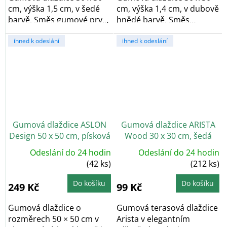
cm, výška 1,5 cm, v šedé
cm, výška 1,4 cm, v dubově
barvě. Směs gumové pryže
hnědé barvě. Směs
a...
gumové pryže a...
ihned k odeslání
ihned k odeslání
Gumová dlaždice ASLON
Gumová dlaždice ARISTA
Design 50 x 50 cm, písková
Wood 30 x 30 cm, šedá
Odeslání do 24 hodin
Odeslání do 24 hodin
(42 ks)
(212 ks)
Do košíku
Do košíku
249 Kč
99 Kč
Gumová dlaždice o
Gumová terasová dlaždice
rozměrech 50 × 50 cm v
Arista v elegantním