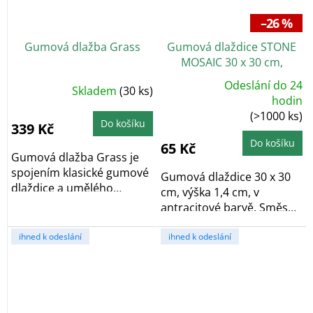
–26 %
Gumová dlažba Grass
Gumová dlaždice STONE
MOSAIC 30 x 30 cm,
antracit
Odeslání do 24
Skladem
(30 ks)
Průměrné
hodin
hodnocení
(>1000 ks)
produktu
Do košíku
je
339 Kč
5,0
z
Do košíku
65 Kč
5
Gumová dlažba Grass je
hvězdiček.
spojením klasické gumové
Gumová dlaždice 30 x 30
dlaždice a umělého
cm, výška 1,4 cm, v
trávníku. Díky tomu...
antracitové barvě. Směs
gumové pryže a...
ihned k odeslání
ihned k odeslání