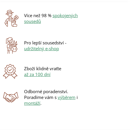
a
á
c
n
í
í
Více než 98 %
spokojených
p
sousedů
r
v
k
y
Pro lepší sousedství -
v
udržitelný e-shop
ý
p
i
s
Zboží klidně vraťte
u
až za 100 dní
Odborné poradenství.
Poradíme vám s
výběrem
i
montáží
.