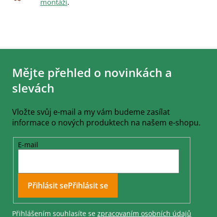
montáží
.
Z
á
Mějte přehled o novinkách a
p
a
slevách
t
í
Vložte svůj e-mail a my vám budeme zasílat
informace o nových produktech na našem e-shopu.
E-mail
Přihlásit se
Přihlášením souhlasíte se
zpracovaním osobních údajů