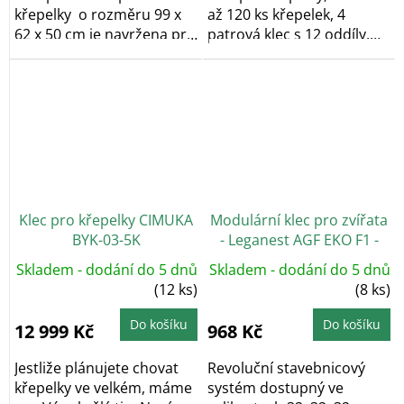
křepelky o rozměru 99 x
až 120 ks křepelek, 4
62 x 50 cm je navržena pro
patrová klec s 12 oddíly,
pohodlný a...
zásobníky na...
Klec pro křepelky CIMUKA
Modulární klec pro zvířata
BYK-03-5K
- Leganest AGF EKO F1 -
32/42/62 cm
Skladem - dodání do 5 dnů
Skladem - dodání do 5 dnů
(12 ks)
(8 ks)
Do košíku
Do košíku
12 999 Kč
968 Kč
Jestliže plánujete chovat
Revoluční stavebnicový
křepelky ve velkém, máme
systém dostupný ve