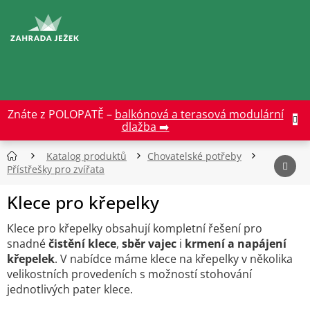
Přejít
na
CZK
obsah
Znáte z POLOPATĚ –
balkónová a terasová modulární
dlažba ➡️
Katalog produktů
Chovatelské potřeby
Přístřešky pro zvířata
Klece pro křepelky
Klece pro křepelky obsahují kompletní řešení pro
snadné
čistění klece
,
sběr vajec
i
krmení a napájení
křepelek
. V nabídce máme klece na křepelky v několika
velikostních provedeních s možností stohování
jednotlivých pater klece.