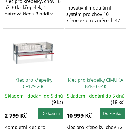
hvězdiček.
Klec pro křepelky, chov 18
až 30 ks křepelek, 1
Inovativní modulární
patrová klec s 3 oddíly,
systém pro chov 10
zásobníky na...
křepelek o rozměrech 42 x
42 x 42 cm. Tato klec...
Klec pro křepelky
Klec pro křepelky CIMUKA
CF179.20C
BYK-03-4K
Skladem - dodání do 5 dnů
Skladem - dodání do 5 dnů
(9 ks)
(18 ks)
Do košíku
Do košíku
2 799 Kč
10 999 Kč
Kompletní klec pro
Klec pro křepelky, chov 72