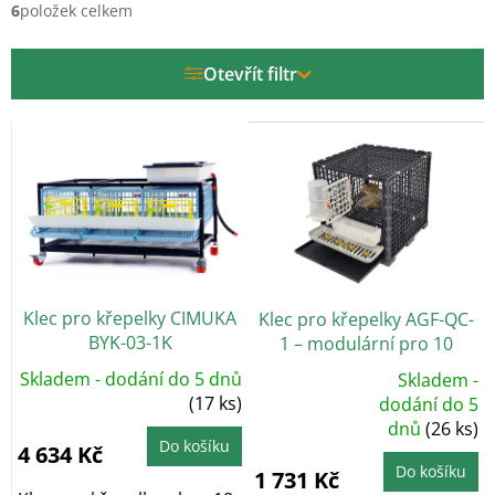
í
6
položek celkem
p
r
Otevřít filtr
o
d
V
u
ý
k
p
t
i
ů
s
p
r
o
Klec pro křepelky CIMUKA
Klec pro křepelky AGF-QC-
d
BYK-03-1K
1 – modulární pro 10
u
křepelek
k
Skladem - dodání do 5 dnů
Skladem -
t
(17 ks)
Průměrné
dodání do 5
hodnocení
ů
dnů
(26 ks)
produktu
je
Do košíku
4 634 Kč
5,0
z
Do košíku
1 731 Kč
5