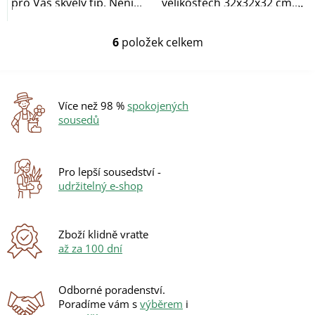
pro Vás skvělý tip. Není...
velikostech 32x32x32 cm,
42x42x42 cm a...
6
položek celkem
O
v
l
á
d
Více než 98 %
spokojených
a
sousedů
c
í
p
r
Pro lepší sousedství -
v
udržitelný e-shop
k
y
v
ý
Zboží klidně vraťte
p
až za 100 dní
i
s
u
Odborné poradenství.
Poradíme vám s
výběrem
i