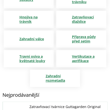
trávníku
Hnojiva na
Zatravňovací
trávník
dlaždice
Příprava půdy
Zahradní válce
před setím
Travní osiva a
Vertikutace a
květnaté louky
aerifikace
Zahradní
rozmetadla
Nejprodávanější
Zatravňovací tvárnice Guttagarden Original