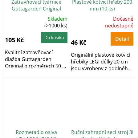
Zatravňovací tvárnice
Plastové kotvicí hřeby 200
Guttagarden Original
mm (10 ks)
černá
Skladem
Dočasně
Průměrné
Průměrné
hodnocení
(>1000 ks)
hodnocení
nedostupné
produktu
produktu
je
je
5,0
5,0
Do košíku
Detail
105 Kč
z
z
46 Kč
5
5
hvězdiček.
hvězdiček.
Kvalitní zatravňovací
Originální plastové kotvící
dlažba Guttagarden
hřebíky LEGI délky 20 cm
Original o rozměrech 50 x
jsou vyrobeny z odolného
50 x 6 cm nabízí...
plastu a...
Rozmetadlo osiva
Ruční zahradní secí stroj 3l