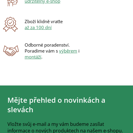
udržitelný e-shop
k
y
v
ý
Zboží klidně vraťte
p
až za 100 dní
i
s
u
Odborné poradenství.
Poradíme vám s
výběrem
i
montáží
.
Z
á
Mějte přehled o novinkách a
p
a
slevách
t
í
Vložte svůj e-mail a my vám budeme zasílat
informace o nových produktech na našem e-shopu.