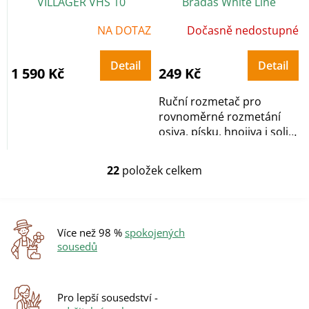
VILLAGER VHS 10
Bradas White Line
Průměrné
NA DOTAZ
Dočasně nedostupné
hodnocení
produktu
je
5,0
Detail
Detail
z
1 590 Kč
249 Kč
5
hvězdiček.
Ruční rozmetač pro
rovnoměrné rozmetání
osiva, písku, hnojiva i soli a
lze jej použít...
22
položek celkem
O
v
l
á
d
Více než 98 %
spokojených
a
sousedů
c
í
p
r
Pro lepší sousedství -
v