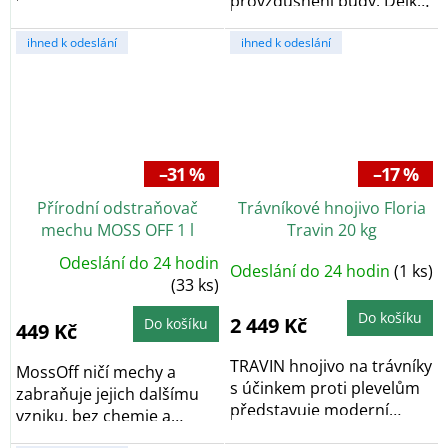
provzdušnění půdy. Délka
cm a výkonem 350...
jednoho hrotu činí...
ihned k odeslání
ihned k odeslání
–31 %
–17 %
Přírodní odstraňovač
Trávníkové hnojivo Floria
mechu MOSS OFF 1 l
Travin 20 kg
Odeslání do 24 hodin
Odeslání do 24 hodin
(1 ks)
(33 ks)
Do košíku
2 449 Kč
Do košíku
449 Kč
TRAVIN hnojivo na trávníky
MossOff ničí mechy a
s účinkem proti plevelům
zabraňuje jejich dalšímu
představuje moderní
vzniku, bez chemie a
způsob...
poškození životního...