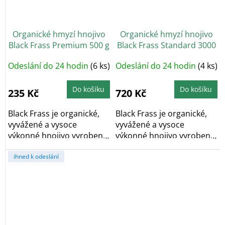
Organické hmyzí hnojivo
Organické hmyzí hnojivo
Black Frass Premium 500 g
Black Frass Standard 3000
g
Odeslání do 24 hodin
(6 ks)
Odeslání do 24 hodin
(4 ks)
Do košíku
Do košíku
235 Kč
720 Kč
Black Frass je organické,
Black Frass je organické,
vyvážené a vysoce
vyvážené a vysoce
výkonné hnojivo vyrobené
výkonné hnojivo vyrobené
z hmyzího trusu,...
z hmyzího trusu,...
ihned k odeslání