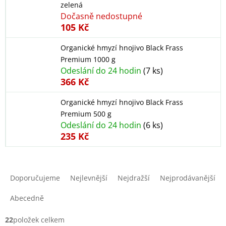
zelená
Dočasně nedostupné
105 Kč
Organické hmyzí hnojivo Black Frass
Premium 1000 g
Odeslání do 24 hodin
(7 ks)
366 Kč
Organické hmyzí hnojivo Black Frass
Premium 500 g
Odeslání do 24 hodin
(6 ks)
235 Kč
Ř
a
Doporučujeme
Nejlevnější
Nejdražší
Nejprodávanější
z
e
Abecedně
n
í
22
položek celkem