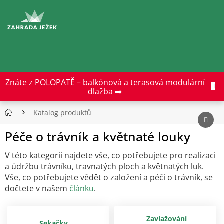
Přejít
na
CZK
obsah
Znáte z POLOPATĚ –
balkónová a terasová modulární
dlažba ➡️
Katalog produktů
Péče o trávník a květnaté louky
V této kategorii najdete vše, co potřebujete pro realizaci
a údržbu trávníku, travnatých ploch a květnatých luk.
Vše, co potřebujete vědět o založení a péči o trávník, se
dočtete v našem
článku
.
Zavlažování
Sekačky