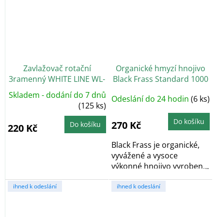
Zavlažovač rotační
Organické hmyzí hnojivo
3ramenný WHITE LINE WL-
Black Frass Standard 1000
Z16, plast
g
Skladem - dodání do 7 dnů
Odeslání do 24 hodin
(6 ks)
(125 ks)
Do košíku
270 Kč
Do košíku
220 Kč
Black Frass je organické,
vyvážené a vysoce
výkonné hnojivo vyrobené
z hmyzího trusu,...
ihned k odeslání
ihned k odeslání