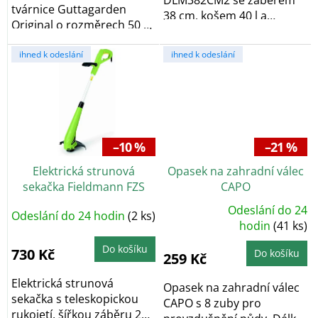
tvárnice Guttagarden
38 cm, košem 40 l a
Original o rozměrech 50 x
centrálním nastavením
50 x 6 cm nabízí...
výšky...
ihned k odeslání
ihned k odeslání
–10 %
–21 %
Elektrická strunová
Opasek na zahradní válec
sekačka Fieldmann FZS
CAPO
2306-E, 350 W
Odeslání do 24
Odeslání do 24 hodin
(2 ks)
Průměrné
hodnocení
hodin
(41 ks)
produktu
je
Do košíku
5,0
730 Kč
Do košíku
259 Kč
z
5
hvězdiček.
Elektrická strunová
Opasek na zahradní válec
sekačka s teleskopickou
CAPO s 8 zuby pro
rukojetí, šířkou záběru 25