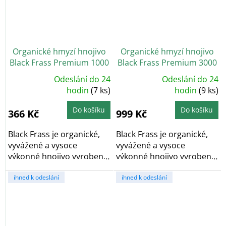
Organické hmyzí hnojivo
Organické hmyzí hnojivo
Black Frass Premium 1000
Black Frass Premium 3000
g
g
Odeslání do 24
Odeslání do 24
Průměrné
Průměrné
hodnocení
hodin
(7 ks)
hodnocení
hodin
(9 ks)
produktu
produktu
je
je
5,0
5,0
Do košíku
Do košíku
366 Kč
999 Kč
z
z
5
5
hvězdiček.
hvězdiček.
Black Frass je organické,
Black Frass je organické,
vyvážené a vysoce
vyvážené a vysoce
výkonné hnojivo vyrobené
výkonné hnojivo vyrobené
z hmyzího trusu,...
z hmyzího trusu,...
ihned k odeslání
ihned k odeslání