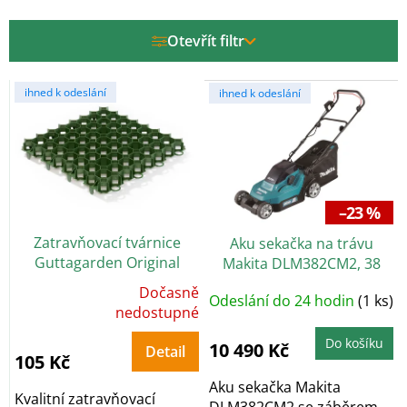
p
r
Otevřít filtr
o
d
V
u
ihned k odeslání
ihned k odeslání
ý
k
p
t
i
ů
s
p
r
–23 %
o
Zatravňovací tvárnice
Aku sekačka na trávu
d
Guttagarden Original
Makita DLM382CM2, 38
u
zelená
cm, 2× 18 V, 4,0 Ah
k
Dočasně
Odeslání do 24 hodin
(1 ks)
Průměrné
t
hodnocení
nedostupné
produktu
ů
je
Do košíku
5,0
10 490 Kč
Detail
z
105 Kč
5
hvězdiček.
Aku sekačka Makita
Kvalitní zatravňovací
DLM382CM2 se záběrem