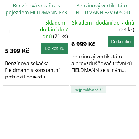
Benzínová sekačka s
Benzínový vertikutátor
pojezdem FIELDMANN FZR
FIELDMANN FZV 6050-B
4210-B
+ Nabroušení nože
Skladem -
Skladem - dodání do 7 dnů
zdarma
Průměrné
dodání do 7
(24 ks)
hodnocení
dnů
(21 ks)
produktu
je
Do košíku
6 999 Kč
4,0
z
Do košíku
5 399 Kč
5
hvězdiček.
Benzínový vertikutátor
Benzínová sekačka
a provzdušňovač trávníků
Fieldmann s konstantní
FIELDMANN se silným
rychlostí pojezdu,
motorem o objemu...
čtyřtaktním motorem OHV
o...
nejprodávanější