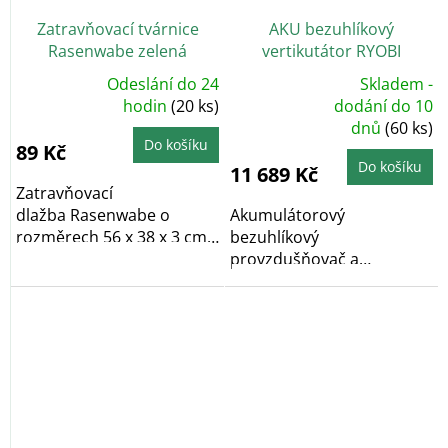
Zatravňovací tvárnice
AKU bezuhlíkový
Rasenwabe zelená
vertikutátor RYOBI
RY18SFX35A-240
Odeslání do 24
Skladem -
Průměrné
Průměrné
hodnocení
hodin
(20 ks)
dodání do 10
hodnocení
produktu
dnů
(60 ks)
produktu
je
je
5,0
Do košíku
89 Kč
5,0
z
z
5
Do košíku
11 689 Kč
5
hvězdiček.
hvězdiček.
Zatravňovací
dlažba Rasenwabe o
Akumulátorový
rozměrech 56 x 38 x 3 cm
bezuhlíkový
nabízí ideální způsob
provzdušňovač a
zpevnění...
vertikutátor...