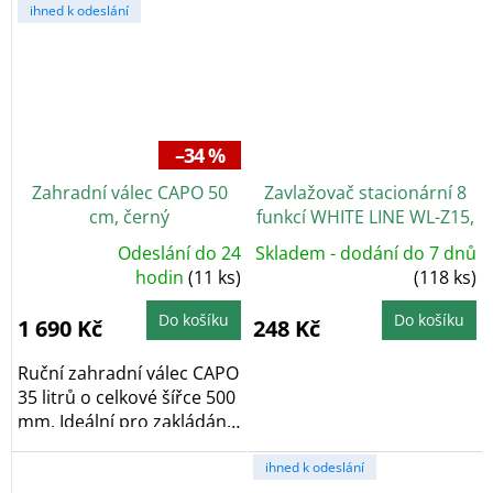
ihned k odeslání
–34 %
Zahradní válec CAPO 50
Zavlažovač stacionární 8
cm, černý
funkcí WHITE LINE WL-Z15,
plast
Odeslání do 24
Skladem - dodání do 7 dnů
Průměrné
hodnocení
hodin
(11 ks)
(118 ks)
produktu
je
5,0
Do košíku
Do košíku
1 690 Kč
248 Kč
z
5
hvězdiček.
Ruční zahradní válec CAPO
35 litrů o celkové šířce 500
mm. Ideální pro zakládání
a péči...
ihned k odeslání