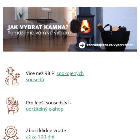
v
l
á
d
a
c
í
p
r
v
k
y
Více než 98 %
spokojených
v
sousedů
ý
p
i
s
Pro lepší sousedství -
u
udržitelný e-shop
Zboží klidně vraťte
až za 100 dní