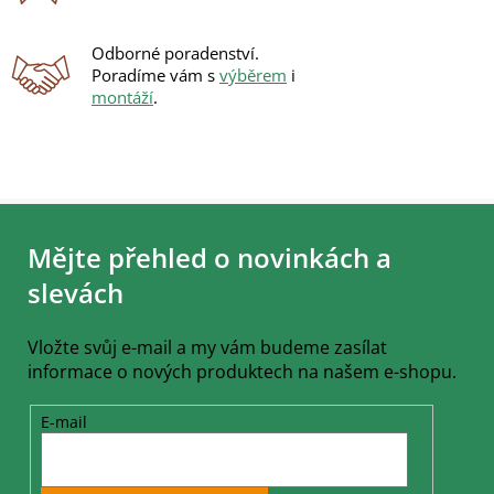
Odborné poradenství.
Poradíme vám s
výběrem
i
montáží
.
Z
á
Mějte přehled o novinkách a
p
a
slevách
t
í
Vložte svůj e-mail a my vám budeme zasílat
informace o nových produktech na našem e-shopu.
E-mail