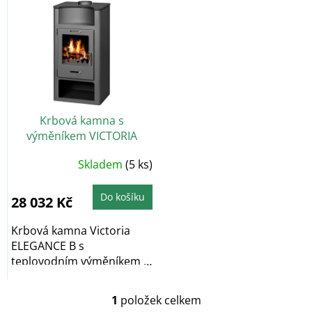
V
u
ý
k
p
t
i
ů
s
p
r
o
Krbová kamna s
d
výměníkem VICTORIA
u
Elegance BO, s
k
Skladem
(5 ks)
vychlazovací smyčkou
t
ů
Do košíku
28 032 Kč
Krbová kamna Victoria
ELEGANCE B s
teplovodním výměníkem a
vychlazovací smyčkou a...
1
položek celkem
O