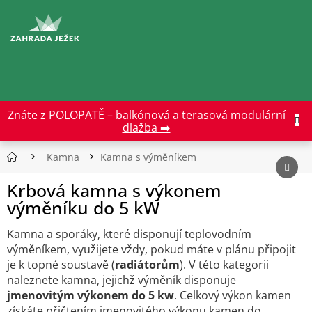
Přejít
na
CZK
obsah
Znáte z POLOPATĚ –
balkónová a terasová modulární
dlažba ➡️
Kamna
Kamna s výměníkem
Krbová kamna s výkonem
výměníku do 5 kW
Kamna a sporáky, které disponují teplovodním
výměníkem, využijete vždy, pokud máte v plánu připojit
je k topné soustavě (
radiátorům
). V této kategorii
naleznete kamna, jejichž výměník disponuje
jmenovitým výkonem do 5 kw
. Celkový výkon kamen
získáte přičtením jmenovitého výkonu kamen do