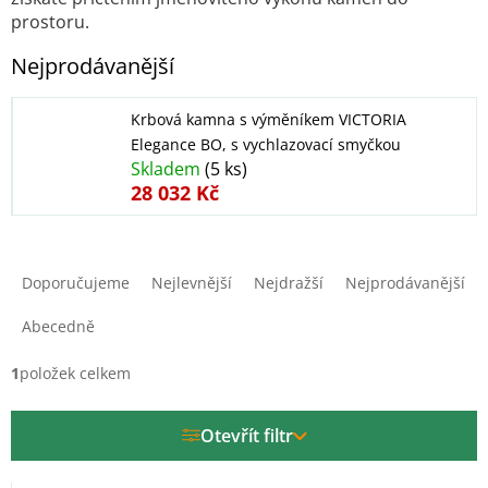
prostoru.
Nejprodávanější
Krbová kamna s výměníkem VICTORIA
Elegance BO, s vychlazovací smyčkou
Skladem
(5 ks)
28 032 Kč
Ř
a
Doporučujeme
Nejlevnější
Nejdražší
Nejprodávanější
z
e
Abecedně
n
í
1
položek celkem
p
r
Otevřít filtr
o
d