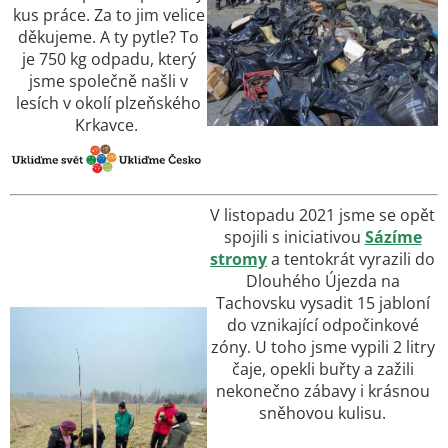
kus práce. Za to jim velice
děkujeme. A ty pytle? To
je 750 kg odpadu, který
jsme společně našli v
lesích v okolí plzeňského
Krkavce.
V listopadu 2021 jsme se opět
spojili s iniciativou
Sázíme
stromy
a tentokrát vyrazili do
Dlouhého Újezda na
Tachovsku vysadit 15 jabloní
do vznikající odpočinkové
zóny. U toho jsme vypili 2 litry
čaje, opekli buřty a zažili
nekonečno zábavy i krásnou
sněhovou kulisu.