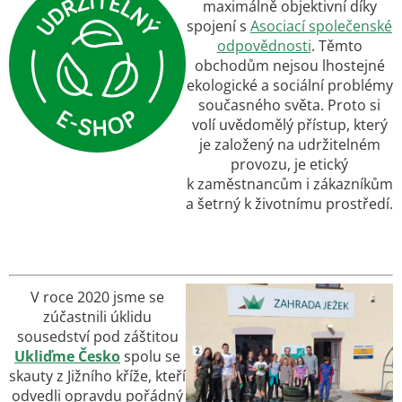
maximálně objektivní díky
spojení s
Asociací společenské
odpovědnosti
.
Těmto
obchodům nejsou lhostejné
ekologické a sociální problémy
současného světa. Proto si
volí uvědomělý přístup, který
je založený na udržitelném
provozu, je etický
k zaměstnancům i zákazníkům
a šetrný k životnímu prostředí.
V roce 2020 jsme se
zúčastnili úklidu
sousedství pod záštitou
Ukliďme Česko
spolu se
skauty z Jižního kříže, kteří
odvedli opravdu pořádný