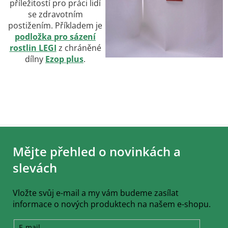
příležitostí pro práci lidí
se zdravotním
postižením. Příkladem je
podložka pro sázení
rostlin LEGI
z chráněné
dílny
Ezop plus
.
Z
á
Mějte přehled o novinkách a
p
a
slevách
t
í
Vložte svůj e-mail a my vám budeme zasílat
informace o nových produktech na našem e-shopu.
E-mail