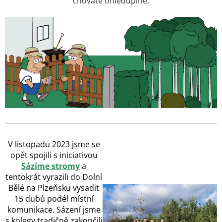
chováte ohleduplně.
V listopadu 2023 jsme se
opět spojili s iniciativou
Sázíme stromy
a
tentokrát vyrazili do Dolní
Bělé na Plzeňsku vysadit
15 dubů podél místní
komunikace. Sázení jsme
s kolegy tradičně zakončili