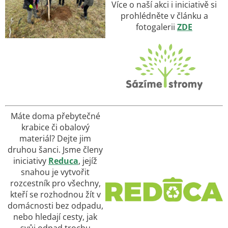
Více o naší akci i iniciativě si
prohlédněte v článku a
fotogalerii
ZDE
Máte doma přebytečné
krabice či obalový
materiál? Dejte jim
druhou šanci. Jsme členy
iniciativy
Reduca
, jejíž
snahou je vytvořit
rozcestník pro všechny,
kteří se rozhodnou žít v
domácnosti bez odpadu,
nebo hledají cesty, jak
svůj odpad trochu