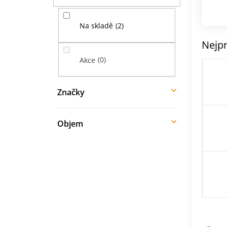
í
p
2
Na skladě
a
n
Nejpr
e
0
Akce
l
Značky
Objem
Ř