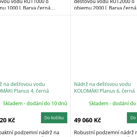
ovou vodu RUT1000 o
dešťovou vodu RUT2000 o
u 1000 l. Barva černá.
objemu 2000 l. Barva černá
ě...
Včetně...
ž na dešťovou vodu
Nádrž na dešťovou vodu
MÄKI Planus 4, černá
KOLOMÄKI Planus 6, černá
Skladem - dodání do 10 dnů
Skladem - dodání do
Do košíku
Do 
820 Kč
49 060 Kč
aktní podzemní nádrž na
Robustní podzemní nádrž 