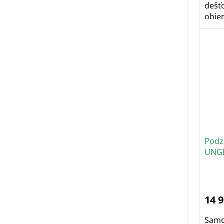
dešť
obje
Podz
UNG
14 
Samo