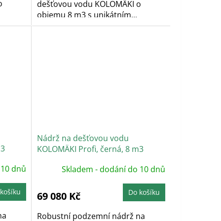
o
dešťovou vodu KOLOMÄKI o
objemu 8 m3 s unikátním...
Nádrž na dešťovou vodu
m3
KOLOMÄKI Profi, černá, 8 m3
 10 dnů
Skladem - dodání do 10 dnů
košíku
Do košíku
69 080 Kč
na
Robustní podzemní nádrž na