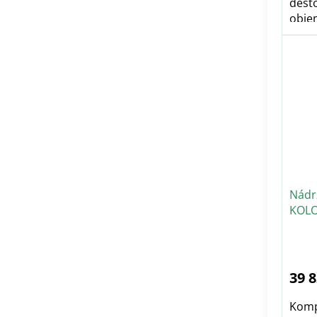
dešť
objem
Včetn
Nádr
KOLO
39 
Komp