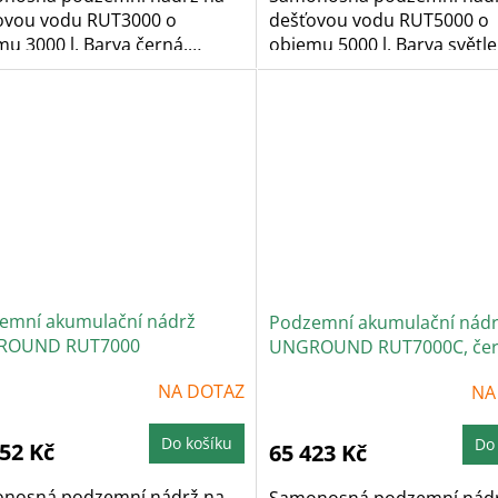
ovou vodu RUT3000 o
dešťovou vodu RUT5000 o
u 3000 l. Barva černá.
objemu 5000 l. Barva světle
ě...
šedá....
emní akumulační nádrž
Podzemní akumulační nád
ROUND RUT7000
UNGROUND RUT7000C, če
NA DOTAZ
NA
Do košíku
Do
152 Kč
65 423 Kč
nosná podzemní nádrž na
Samonosná podzemní nádr