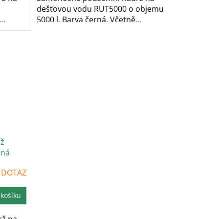
dešťovou vodu RUT5000 o objemu
5000 l. Barva černá. Včetně...
rž
rná
 DOTAZ
 košíku
ž na