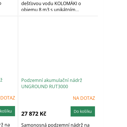
o
dešťovou vodu KOLOMÄKI o
objemu 8 m3 s unikátním...
rž
Podzemní akumulační nádrž
UNGROUND RUT3000
 DOTAZ
NA DOTAZ
košíku
Do košíku
27 872 Kč
ž na
Samonosná podzemní nádrž na