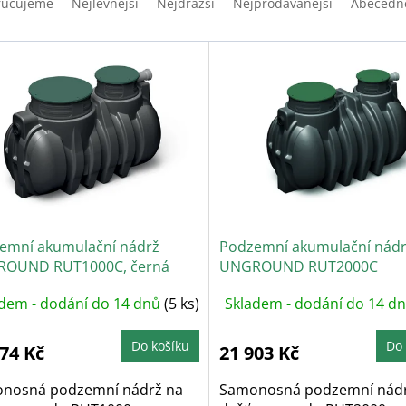
ručujeme
Nejlevnější
Nejdražší
Nejprodávanější
Abecedn
emní akumulační nádrž
Podzemní akumulační nád
OUND RUT1000C, černá
UNGROUND RUT2000C
dem - dodání do 14 dnů
(5 ks)
Skladem - dodání do 14 d
Do košíku
Do 
074 Kč
21 903 Kč
nosná podzemní nádrž na
Samonosná podzemní nádr