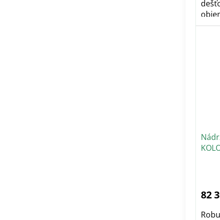
dešť
obje
Nádr
KOLO
82 
Robu