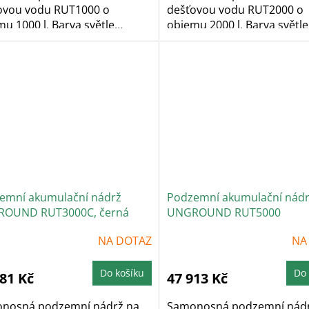
ovou vodu RUT1000 o
dešťovou vodu RUT2000 o
u 1000 l. Barva světle
objemu 2000 l. Barva světle
..
šedá....
emní akumulační nádrž
Podzemní akumulační nád
OUND RUT3000C, černá
UNGROUND RUT5000
NA DOTAZ
NA
Do košíku
Do 
881 Kč
47 913 Kč
nosná podzemní nádrž na
Samonosná podzemní nádr