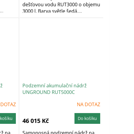
dešťovou vodu RUT3000 o objemu
3000 l. Barva světle šedá....
rž
Podzemní akumulační nádrž
UNGROUND RUT5000C
 DOTAZ
NA DOTAZ
košíku
Do košíku
46 015 Kč
ž na
Samonosná podzemní nádrž na