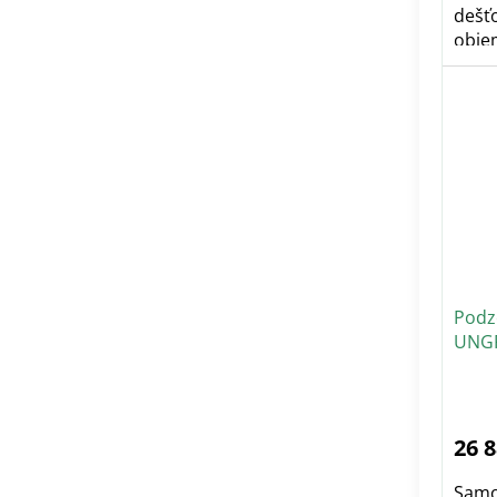
dešť
objem
šedá..
Podz
UNGR
26 
Samo