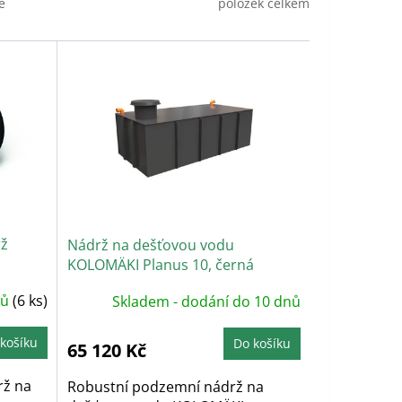
položek celkem
ě
rž
Nádrž na dešťovou vodu
KOLOMÄKI Planus 10, černá
nů
(6 ks)
Skladem - dodání do 10 dnů
košíku
Do košíku
65 120 Kč
ž na
Robustní podzemní nádrž na