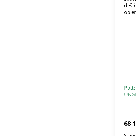
dešť
objem
Včetn
Podz
UNG
68 
Samo