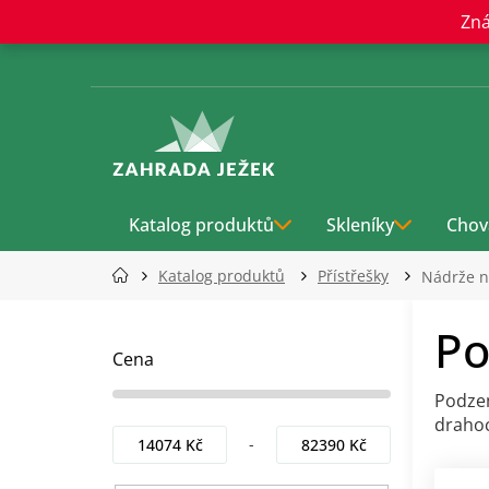
Přejít
Zná
na
obsah
Katalog produktů
Skleníky
Chov
Katalog produktů
Přístřešky
Nádrže n
P
Po
o
s
Cena
t
Podzem
r
drahoc
a
14074
Kč
82390
Kč
n
n