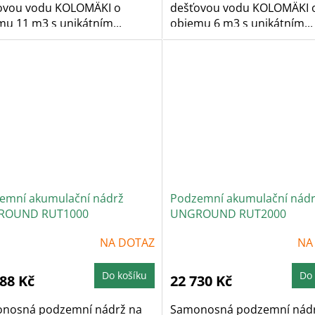
ovou vodu KOLOMÄKI o
dešťovou vodu KOLOMÄKI 
mu 11 m3 s unikátním...
objemu 6 m3 s unikátním...
emní akumulační nádrž
Podzemní akumulační nád
ROUND RUT1000
UNGROUND RUT2000
NA DOTAZ
NA
Do košíku
Do 
988 Kč
22 730 Kč
nosná podzemní nádrž na
Samonosná podzemní nádr