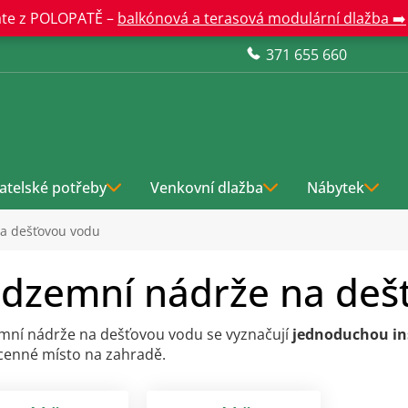
te z POLOPATĚ –
balkónová a terasová modulární dlažba ➡️
371 655 660
atelské potřeby
Venkovní dlažba
Nábytek
a dešťovou vodu
dzemní nádrže na deš
ní nádrže na dešťovou vodu se vyznačují
jednoduchou in
enné místo na zahradě.