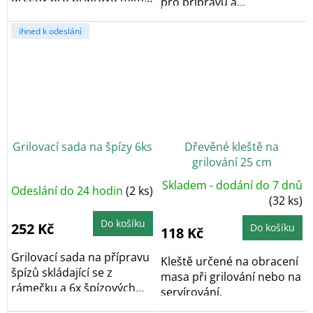
pro přípravu a
přímé žhnutí z uhlí....
konzumaci...
ihned k odeslání
Grilovací sada na špízy 6ks
Dřevěné kleště na
grilování 25 cm
Skladem - dodání do 7 dnů
Odeslání do 24 hodin
(2 ks)
(32 ks)
Do košíku
252 Kč
Do košíku
118 Kč
Grilovací sada na přípravu
Kleště určené na obracení
špízů skládající se z
masa při grilování nebo na
rámečku a 6x špízových
servírování.
jehel.