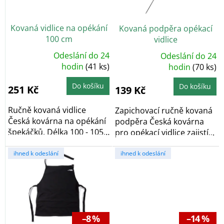
r
o
Kovaná vidlice na opékání
Kovaná podpěra opékací
d
100 cm
vidlice
u
k
Odeslání do 24
Odeslání do 24
Průměrné
Průměrné
t
hodnocení
hodin
(41 ks)
hodnocení
hodin
(70 ks)
produktu
produktu
ů
je
je
5,0
5,0
Do košíku
Do košíku
251 Kč
139 Kč
z
z
5
5
hvězdiček.
hvězdiček.
Ručně kovaná vidlice
Zapichovací ručně kovaná
Česká kovárna na opékání
podpěra Česká kovárna
špekáčků. Délka 100 - 105
pro opékací vidlice zajistí...
cm. Kvalitní...
ihned k odeslání
ihned k odeslání
–8 %
–14 %