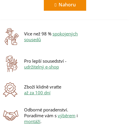
n
l
Nahoru
k
á
o
d
v
a
á
c
n
í
í
Více než 98 %
spokojených
p
sousedů
r
v
k
y
Pro lepší sousedství -
v
udržitelný e-shop
ý
p
i
s
Zboží klidně vraťte
u
až za 100 dní
Odborné poradenství.
Poradíme vám s
výběrem
i
montáží
.