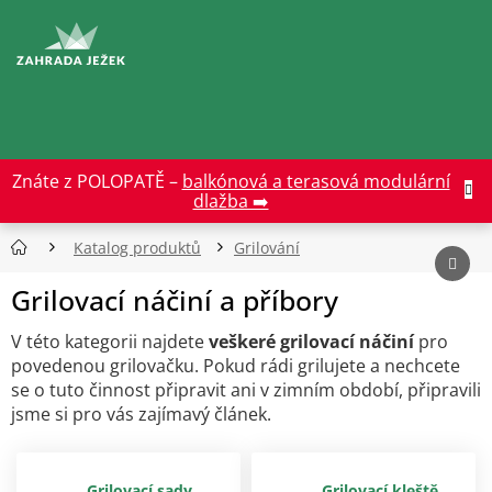
Přejít
na
CZK
obsah
Znáte z POLOPATĚ –
balkónová a terasová modulární
dlažba ➡️
Katalog produktů
Grilování
Grilovací náčiní a příbory
V této kategorii najdete
veškeré grilovací náčiní
pro
povedenou grilovačku. Pokud rádi grilujete a nechcete
se o tuto činnost připravit ani v zimním období, připravili
jsme si pro vás zajímavý článek.
Grilovací sady
Grilovací kleště