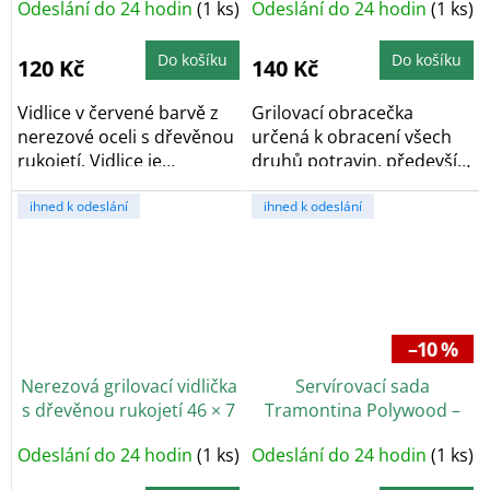
Odeslání do 24 hodin
(1 ks)
Odeslání do 24 hodin
(1 ks)
Do košíku
Do košíku
120 Kč
140 Kč
Vidlice v červené barvě z
Grilovací obracečka
nerezové oceli s dřevěnou
určená k obracení všech
rukojetí. Vidlice je
druhů potravin, především
vyrobena z...
steaků nebo...
ihned k odeslání
ihned k odeslání
–10 %
Nerezová grilovací vidlička
Servírovací sada
s dřevěnou rukojetí 46 × 7
Tramontina Polywood –
cm
nůž a vidlice
Odeslání do 24 hodin
(1 ks)
Odeslání do 24 hodin
(1 ks)