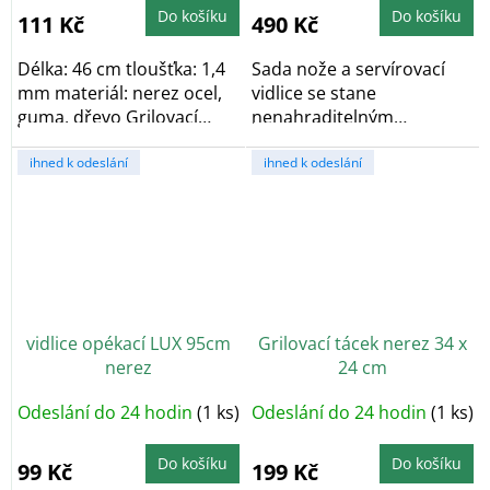
Do košíku
Do košíku
111 Kč
490 Kč
Délka: 46 cm tloušťka: 1,4
Sada nože a servírovací
mm materiál: nerez ocel,
vidlice se stane
guma, dřevo Grilovací
nenahraditelným
vidlička je...
pomocníkem při každé
ihned k odeslání
přípravě...
ihned k odeslání
vidlice opékací LUX 95cm
Grilovací tácek nerez 34 x
nerez
24 cm
Odeslání do 24 hodin
(1 ks)
Odeslání do 24 hodin
(1 ks)
Do košíku
Do košíku
99 Kč
199 Kč