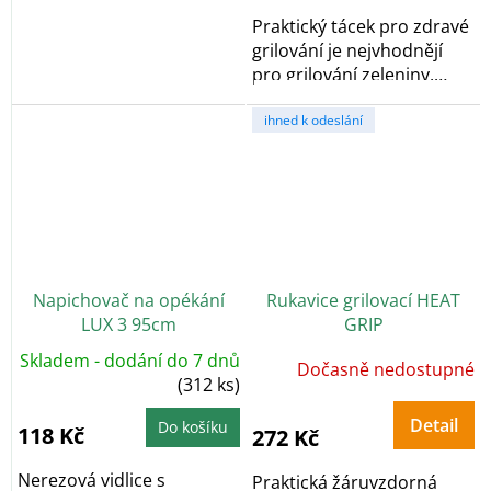
Praktický tácek pro zdravé
grilování je nejvhodnějí
pro grilování zeleniny,
směsí a...
ihned k odeslání
Napichovač na opékání
Rukavice grilovací HEAT
LUX 3 95cm
GRIP
Skladem - dodání do 7 dnů
Dočasně nedostupné
(312 ks)
Detail
Do košíku
118 Kč
272 Kč
Nerezová vidlice s
Praktická žáruvzdorná