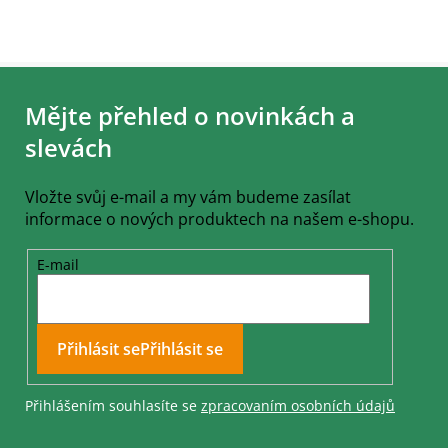
Z
á
Mějte přehled o novinkách a
p
a
slevách
t
í
Vložte svůj e-mail a my vám budeme zasílat
informace o nových produktech na našem e-shopu.
E-mail
Přihlásit se
Přihlášením souhlasíte se
zpracovaním osobních údajů