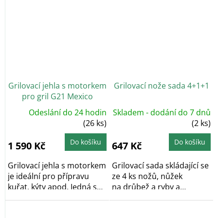
Grilovací jehla s motorkem
Grilovací nože sada 4+1+1
pro gril G21 Mexico
Odeslání do 24 hodin
Skladem - dodání do 7 dnů
(26 ks)
(2 ks)
Do košíku
Do košíku
1 590 Kč
647 Kč
Grilovací jehla s motorkem
Grilovací sada skládající se
je ideální pro přípravu
ze 4 ks nožů, nůžek
kuřat, kýty apod. Jedná se
na drůbež a ryby a
o...
prkénka pro...