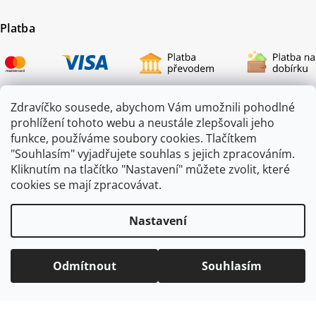
Platba
Zdravíčko sousede, abychom Vám umožnili pohodlné
prohlížení tohoto webu a neustále zlepšovali jeho
Certifikace
funkce, používáme soubory cookies. Tlačítkem
"Souhlasím" vyjadřujete souhlas s jejich zpracováním.
Kliknutím na tlačítko "Nastavení" můžete zvolit, které
cookies se mají zpracovávat.
Nastavení
Odmítnout
Souhlasím
Copyright 2026
ZAHRADA JEŽEK
. Všechna práva vyhrazena.
Vytvořil
Shoptet
|
mime digital