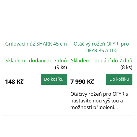
Grilovací nůž SHARK 45 cm
Otáčivý rožeň OFYR, pro
OFYR 85 a 100
Skladem - dodání do 7 dnů
Skladem - dodání do 7 dnů
(9 ks)
(8 ks)
Do košíku
Do košíku
148 Kč
7 990 Kč
Otáčivý rožeň pro OFYR s
nastavitelnou výškou a
možností připojení
motoru, pro modely...