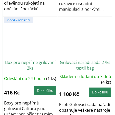
dřevěnou rukojetí na
rukavice usnadní
opékání špekáčků.
manipulaci s horkými
předměty při grilování,...
ihned k odeslání
Box pro nepřímé grilování
Grilovací nářadí sada 27ks
2ks
textil bag
Skladem - dodání do 7 dnů
Odeslání do 24 hodin
(1 ks)
(4 ks)
Do košíku
416 Kč
Do košíku
1 100 Kč
Boxy pro nepřímé
Profi Grilovací sada nářadí
grilování Cattara jsou
obsahuje veškeré nástroje
určeny pro přípravu mimo