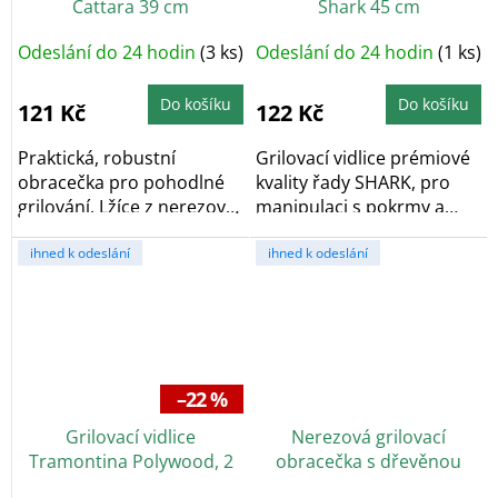
Cattara 39 cm
Shark 45 cm
Odeslání do 24 hodin
(3 ks)
Odeslání do 24 hodin
(1 ks)
Do košíku
Do košíku
121 Kč
122 Kč
Praktická, robustní
Grilovací vidlice prémiové
obracečka pro pohodlné
kvality řady SHARK, pro
grilování. Lžíce z nerezové
manipulaci s pokrmy a
oceli o...
přílohami při...
ihned k odeslání
ihned k odeslání
–22 %
Grilovací vidlice
Nerezová grilovací
Tramontina Polywood, 2
obracečka s dřevěnou
hroty, 32,5 cm, červená
rukojetí 46 cm