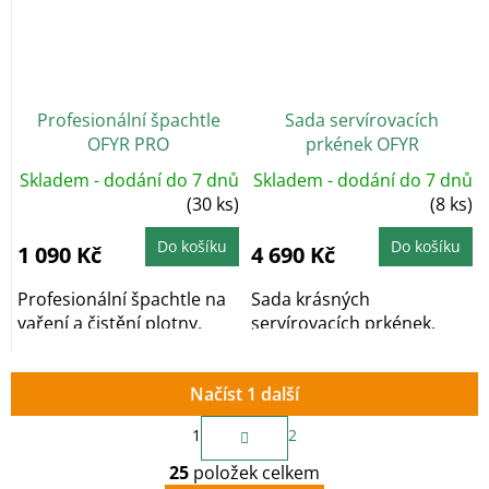
Profesionální špachtle
Sada servírovacích
OFYR PRO
prkének OFYR
Skladem - dodání do 7 dnů
Skladem - dodání do 7 dnů
(30 ks)
(8 ks)
Do košíku
Do košíku
1 090 Kč
4 690 Kč
Profesionální špachtle na
Sada krásných
vaření a čistění plotny.
servírovacích prkének.
Načíst 1 další
S
1
2
t
O
r
25
položek celkem
v
á