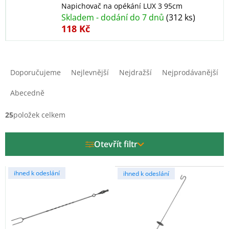
Napichovač na opékání LUX 3 95cm
Skladem - dodání do 7 dnů
(312 ks)
118 Kč
Ř
a
Doporučujeme
Nejlevnější
Nejdražší
Nejprodávanější
z
e
Abecedně
n
í
25
položek celkem
p
r
Otevřít filtr
o
d
V
u
ihned k odeslání
ihned k odeslání
ý
k
p
t
i
ů
s
p