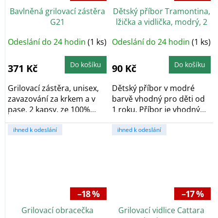
Bavlněná grilovací zástěra
Dětský příbor Tramontina,
G21
lžička a vidlička, modrý, 2
ks
Odeslání do 24 hodin
(1 ks)
Odeslání do 24 hodin
(1 ks)
Do košíku
Do košíku
371 Kč
90 Kč
Grilovací zástěra, unisex,
Dětský příbor v modré
zavazování za krkem a v
barvě vhodný pro děti od
pase, 2 kapsy, ze 100%
1 roku. Příbor je vhodný
bavlny,...
do myčky nádobí.
ihned k odeslání
ihned k odeslání
–18 %
–17 %
Grilovací obracečka
Grilovací vidlice Cattara