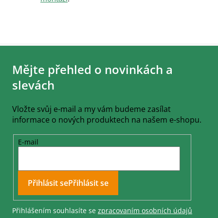
Z
á
Mějte přehled o novinkách a
p
a
slevách
t
í
Vložte svůj e-mail a my vám budeme zasílat
informace o nových produktech na našem e-shopu.
E-mail
Přihlásit se
Přihlášením souhlasíte se
zpracovaním osobních údajů