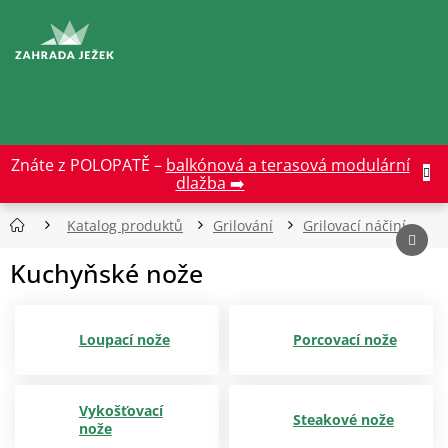
Přejít
na
CZK
obsah
Znáte z POLOPATĚ –
balkónová a terasová modulární
dlažba ➡️
Katalog produktů
Grilování
Grilovací náčiní
Kuchyňské nože
Loupací nože
Porcovací nože
Vykošťovací
Steakové nože
nože