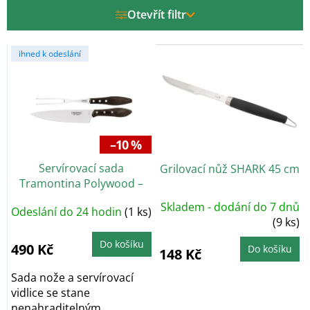
r
Otevřít filtr
o
d
V
u
ihned k odeslání
ý
k
p
t
i
ů
s
p
r
–10 %
o
Servírovací sada
Grilovací nůž SHARK 45 cm
d
Tramontina Polywood –
u
nůž a vidlice
k
Skladem - dodání do 7 dnů
Odeslání do 24 hodin
(1 ks)
t
(9 ks)
ů
Do košíku
490 Kč
Do košíku
148 Kč
Sada nože a servírovací
vidlice se stane
nenahraditelným