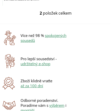
pomocníkem při každé
přípravě...
2
položek celkem
O
v
l
á
d
Více než 98 %
spokojených
a
sousedů
c
í
p
r
Pro lepší sousedství -
v
udržitelný e-shop
k
y
v
ý
Zboží klidně vraťte
p
až za 100 dní
i
s
u
Odborné poradenství.
Poradíme vám s
výběrem
i
montáží
.