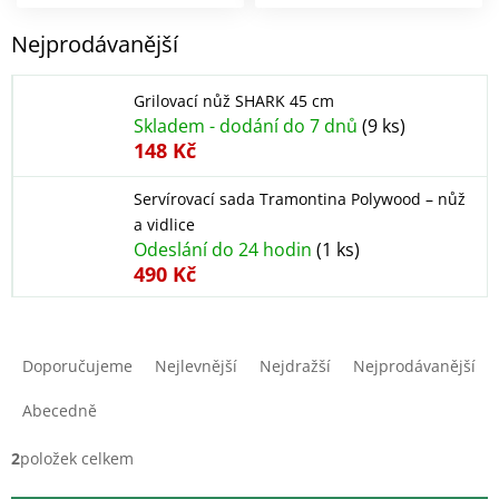
Nejprodávanější
Grilovací nůž SHARK 45 cm
Skladem - dodání do 7 dnů
(9 ks)
148 Kč
Servírovací sada Tramontina Polywood – nůž
a vidlice
Odeslání do 24 hodin
(1 ks)
490 Kč
Ř
a
Doporučujeme
Nejlevnější
Nejdražší
Nejprodávanější
z
e
Abecedně
n
í
2
položek celkem
p