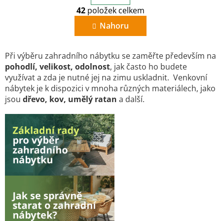
O
r
42
položek celkem
v
á
n
l
Nahoru
k
á
o
d
v
a
á
Při výběru zahradního nábytku se zaměřte především na
c
n
pohodlí, velikost, odolnost
, jak často ho budete
í
í
využívat a zda je nutné jej na zimu uskladnit. Venkovní
p
r
nábytek je k dispozici v mnoha různých materiálech, jako
v
jsou
dřevo, kov, umělý ratan
a další.
k
y
v
ý
p
i
s
u