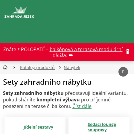
Přejít
na
CZK
obsah
Znáte z POLOPATĚ –
balkónová a terasová modulární
dlažba ➡️
Katalog produktů
Nábytek
Sety zahradního nábytku
Sety zahradního nábytku
představují ideální variantu,
pokud sháníte
kompletní výbavu
pro příjemné
posezení na terase či balkonu.
Číst dále
Sedací lounge
Jídelní sestavy
soupravy