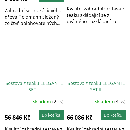
Kvalitní zahradní sestava z
Zahradní set z akáciového
teaku skládající se z
dřeva Fieldmann složený
oválného rozkládacího
ze čtyř polohovatelných
stolu a 6...
křesel a...
Sestava z teaku ELEGANTE
Sestava z teaku ELEGANTE
SET II
SET III
Skladem
(2 ks)
Skladem
(4 ks)
Do košíku
Do košíku
56 846 Kč
66 086 Kč
Kvalitní zahradní sestava z
Kvalitní zahradní sestava z