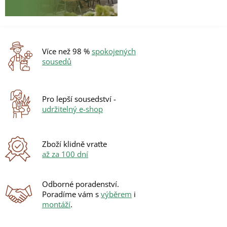
Více než 98 %
spokojených
sousedů
Pro lepší sousedství -
udržitelný e-shop
Zboží klidně vraťte
až za 100 dní
Odborné poradenství.
Poradíme vám s
výběrem
i
montáží
.