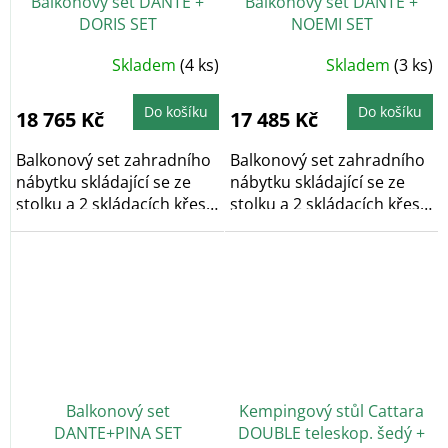
Balkonový set DANTE +
Balkonový set DANTE +
DORIS SET
NOEMI SET
Skladem
(4 ks)
Skladem
(3 ks)
Do košíku
Do košíku
18 765 Kč
17 485 Kč
Balkonový set zahradního
Balkonový set zahradního
nábytku skládající se ze
nábytku skládající se ze
stolku a 2 skládacích křesel
stolku a 2 skládacích křesel
je...
je...
Balkonový set
Kempingový stůl Cattara
DANTE+PINA SET
DOUBLE teleskop. šedý +