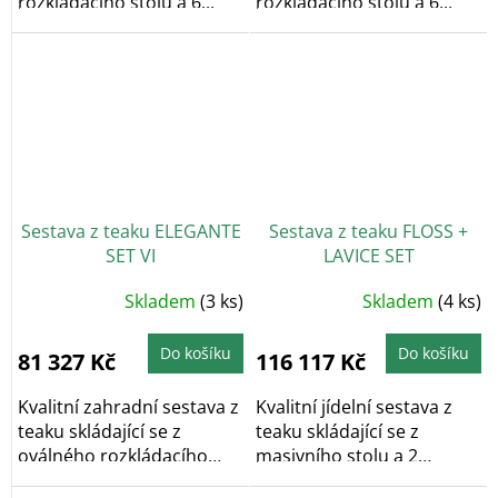
rozkládacího stolu a 6...
rozkládacího stolu a 6...
Sestava z teaku ELEGANTE
Sestava z teaku FLOSS +
SET VI
LAVICE SET
Skladem
(3 ks)
Skladem
(4 ks)
Do košíku
Do košíku
81 327 Kč
116 117 Kč
Kvalitní zahradní sestava z
Kvalitní jídelní sestava z
teaku skládající se z
teaku skládající se z
oválného rozkládacího
masivního stolu a 2
stolu a 6...
masivních...