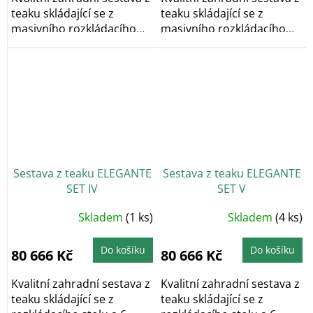
teaku skládající se z
teaku skládající se z
masivního rozkládacího
masivního rozkládacího
stolu a 6...
stolu a 6...
Sestava z teaku ELEGANTE
Sestava z teaku ELEGANTE
SET IV
SET V
Skladem
(1 ks)
Skladem
(4 ks)
Do košíku
Do košíku
80 666 Kč
80 666 Kč
Kvalitní zahradní sestava z
Kvalitní zahradní sestava z
teaku skládající se z
teaku skládající se z