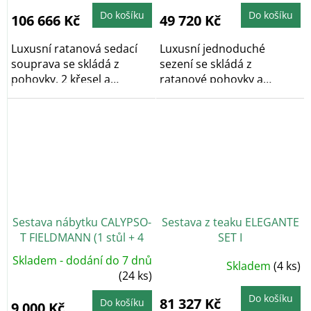
Do košíku
Do košíku
106 666 Kč
49 720 Kč
Luxusní ratanová sedací
Luxusní jednoduché
souprava se skládá z
sezení se skládá z
pohovky, 2 křesel a
ratanové pohovky a
masivního...
masivního
konferenčního...
Sestava nábytku CALYPSO-
Sestava z teaku ELEGANTE
T FIELDMANN (1 stůl + 4
SET I
křesla)
Skladem - dodání do 7 dnů
Skladem
(4 ks)
(24 ks)
Do košíku
81 327 Kč
Do košíku
9 000 Kč