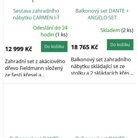
Sestava zahradního
Balkonový set DANTE +
nábytku CARMEN I-T
ANGELO SET
FIELDMANN FDZN 4001-T
Odeslání do 24
Skladem
(2 ks)
Průměrné
FDZN 4004-T
hodnocení
hodin
(1 ks)
produktu
je
Do košíku
5,0
18 765 Kč
Do košíku
12 999 Kč
z
5
hvězdiček.
Balkonový set zahradního
Zahradní set z akáciového
nábytku skládající se ze
dřevo Fieldmann složený
stolku a 2 skládacích křesel
ze šesti křesel a
je...
rozkládacího stolu,...