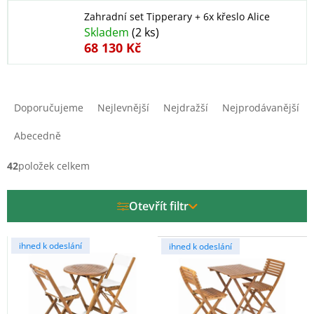
Zahradní set Tipperary + 6x křeslo Alice
Skladem
(2 ks)
68 130 Kč
Ř
a
Doporučujeme
Nejlevnější
Nejdražší
Nejprodávanější
z
e
Abecedně
n
í
42
položek celkem
p
r
Otevřít filtr
o
d
V
u
ihned k odeslání
ihned k odeslání
ý
k
p
t
i
ů
s