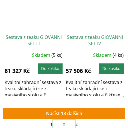
Sestava z teaku GIOVANNI
Sestava z teaku GIOVANNI
SET III
SET IV
Skladem
(5 ks)
Skladem
(4 ks)
Do košíku
Do košíku
81 327 Kč
57 506 Kč
Kvalitní zahradní sestava z
Kvalitní zahradní sestava z
teaku skládající se z
teaku skládající se z
masivního stolu a 6
masivního stolu a 6 křesel
polohovacích...
je ideální...
Načíst 18 dalších
S
1
2
t