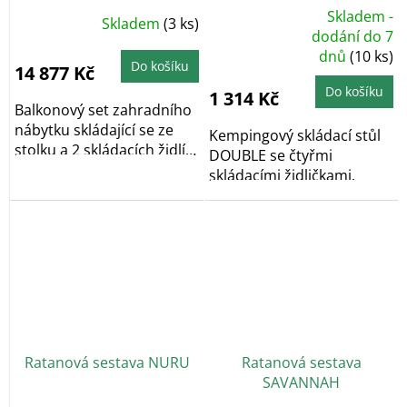
4x židlička
Skladem -
Skladem
(3 ks)
Průměrné
dodání do 7
hodnocení
dnů
(10 ks)
produktu
Do košíku
je
14 877 Kč
5,0
z
Do košíku
1 314 Kč
5
Balkonový set zahradního
hvězdiček.
nábytku skládající se ze
Kempingový skládací stůl
stolku a 2 skládacích židlí
DOUBLE se čtyřmi
je...
skládacími židličkami.
Ratanová sestava NURU
Ratanová sestava
SAVANNAH