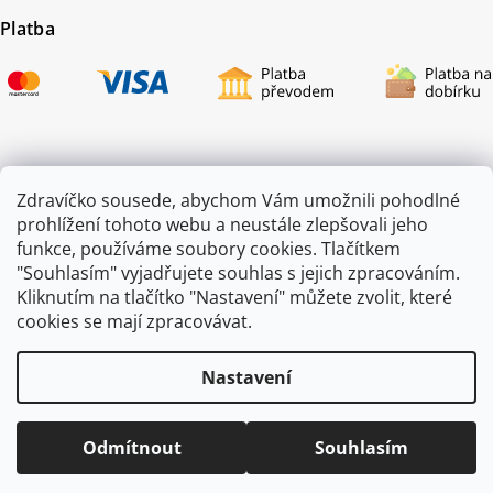
Platba
Certifikace
Zdravíčko sousede, abychom Vám umožnili pohodlné
prohlížení tohoto webu a neustále zlepšovali jeho
funkce, používáme soubory cookies. Tlačítkem
"Souhlasím" vyjadřujete souhlas s jejich zpracováním.
Kliknutím na tlačítko "Nastavení" můžete zvolit, které
cookies se mají zpracovávat.
Nastavení
Copyright 2026
ZAHRADA JEŽEK
. Všechna práva vyhrazena.
Odmítnout
Souhlasím
Vytvořil
Shoptet
|
mime digital