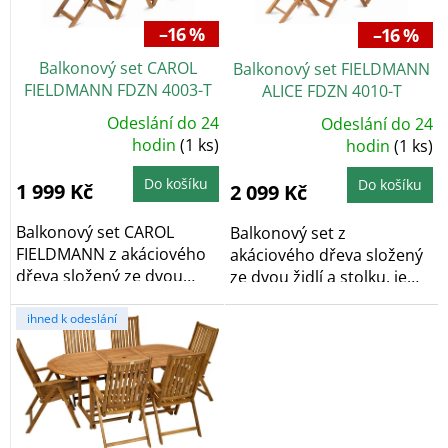
p
r
–16 %
–16 %
o
Balkonový set CAROL
Balkonový set FIELDMANN
d
FIELDMANN FDZN 4003-T
ALICE FDZN 4010-T
u
k
Odeslání do 24
Odeslání do 24
Průměrné
Průměrné
t
hodnocení
hodin
(1 ks)
hodnocení
hodin
(1 ks)
produktu
produktu
ů
je
je
5,0
5,0
Do košíku
Do košíku
1 999 Kč
2 099 Kč
z
z
5
5
hvězdiček.
hvězdiček.
Balkonový set CAROL
Balkonový set z
FIELDMANN z akáciového
akáciového dřeva složený
dřeva složený ze dvou
ze dvou židlí a stolku, je
židlí, dvou...
vhodný jak na...
ihned k odeslání