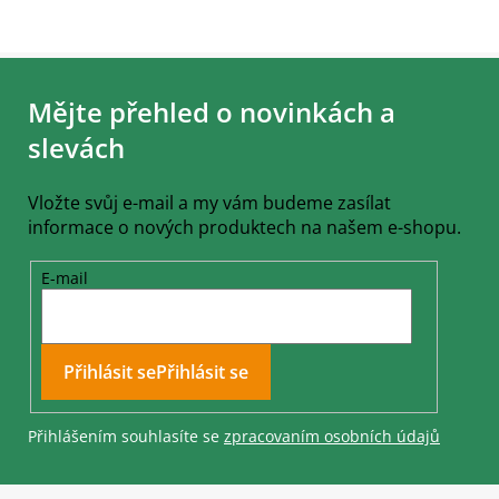
Z
á
Mějte přehled o novinkách a
p
a
slevách
t
í
Vložte svůj e-mail a my vám budeme zasílat
informace o nových produktech na našem e-shopu.
E-mail
Přihlásit se
Přihlášením souhlasíte se
zpracovaním osobních údajů