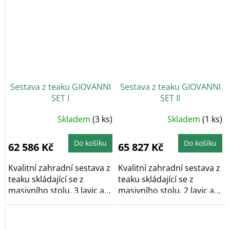
Sestava z teaku GIOVANNI
Sestava z teaku GIOVANNI
SET I
SET II
Skladem
(3 ks)
Skladem
(1 ks)
Do košíku
Do košíku
62 586 Kč
65 827 Kč
Kvalitní zahradní sestava z
Kvalitní zahradní sestava z
teaku skládající se z
teaku skládající se z
masivního stolu, 3 lavic a
masivního stolu, 2 lavic a
křesla je...
3...