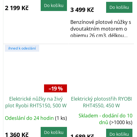
Do košíku
2 199 Kč
Do košíku
3 499 Kč
Benzínové plotové nůžky s
dvoutaktním motorem o
objemu 26 cm3, délkou
lišty 51 cm a...
ihned k odeslání
–19 %
Elektrické nůžky na živý
Elektrický plotostřih RYOBI
plot Ryobi RHT5150, 500 W
RHT4550, 450 W
- ROZBALENO
Skladem - dodání do 10
Odeslání do 24 hodin
(1 ks)
dnů
(>1000 ks)
Do košíku
1 360 Kč
Do košíku
1 689 Kč