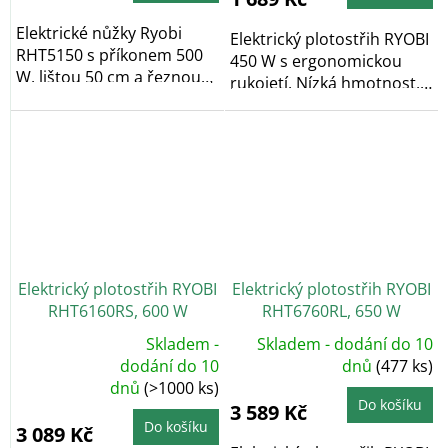
Elektrické nůžky Ryobi
Elektrický plotostřih RYOBI
RHT5150 s příkonem 500
450 W s ergonomickou
W, lištou 50 cm a řeznou
rukojetí. Nízká hmotnost,
kapacitou 22 mm...
délka lišty...
Elektrický plotostřih RYOBI
Elektrický plotostřih RYOBI
RHT6160RS, 600 W
RHT6760RL, 650 W
Skladem -
Skladem - dodání do 10
Průměrné
dodání do 10
dnů
(477 ks)
hodnocení
dnů
(>1000 ks)
produktu
je
Do košíku
3 589 Kč
5,0
z
Do košíku
3 089 Kč
5