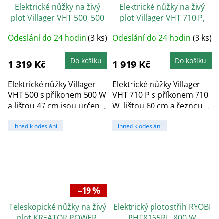
Elektrické nůžky na živý
Elektrické nůžky na živý
plot Villager VHT 500, 500
plot Villager VHT 710 P,
W, lišta 47 cm
710 W, lišta 60 cm
Odeslání do 24 hodin
(3 ks)
Odeslání do 24 hodin
(3 ks)
Do košíku
Do košíku
1 319 Kč
1 919 Kč
Elektrické nůžky Villager
Elektrické nůžky Villager
VHT 500 s příkonem 500 W
VHT 710 P s příkonem 710
a lištou 47 cm jsou určené
W, lištou 60 cm a řeznou
k...
kapacitou...
ihned k odeslání
ihned k odeslání
–19 %
Teleskopické nůžky na živý
Elektrický plotostřih RYOBI
plot KREATOR POWER,
RHT8165RL, 800 W