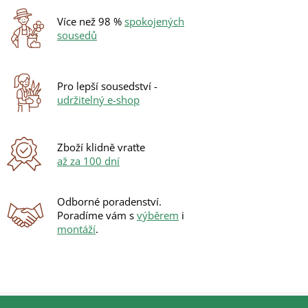
Více než 98 %
spokojených
sousedů
Pro lepší sousedství -
udržitelný e-shop
Zboží klidně vraťte
až za 100 dní
Odborné poradenství.
Poradíme vám s
výběrem
i
montáží
.
Z