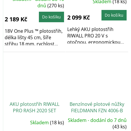
Skladem
(18 ks)
dnů
(270 ks)
Do košíku
2 099 Kč
Do košíku
2 189 Kč
Lehký AKU plotostřih
18V One Plus ™ plotostřih,
RIWALL PRO 20 V s
délka lišty 45 cm, šíře
otočnou, ergonomickou
střihu 18 mm, rychlost
rukojetí. Nízká hmotnost,...
1500...
AKU plotostřih RIWALL
Benzínové plotové nůžky
PRO RASH 2020 SET
FIELDMANN FZN 4006-B
Skladem - dodání do 7 dnů
Skladem
(18 ks)
(43 ks)