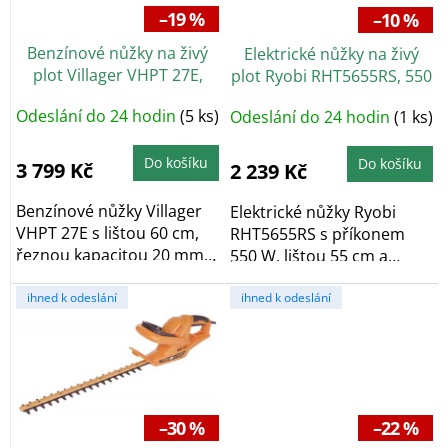
r
–19 %
–10 %
o
Benzínové nůžky na živý
Elektrické nůžky na živý
d
plot Villager VHPT 27E,
plot Ryobi RHT5655RS, 550
u
lišta 60 cm
W
k
Odeslání do 24 hodin
(5 ks)
Odeslání do 24 hodin
(1 ks)
t
ů
Do košíku
Do košíku
3 799 Kč
2 239 Kč
Benzínové nůžky Villager
Elektrické nůžky Ryobi
VHPT 27E s lištou 60 cm,
RHT5655RS s příkonem
řeznou kapacitou 20 mm a
550 W, lištou 55 cm a
výkonem 650...
řeznou kapacitou 26...
ihned k odeslání
ihned k odeslání
–30 %
–22 %