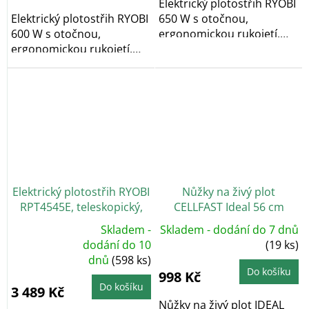
hvězdiček.
Elektrický plotostřih RYOBI
Elektrický plotostřih RYOBI
650 W s otočnou,
600 W s otočnou,
ergonomickou rukojetí.
ergonomickou rukojetí.
Nízká hmotnost,...
Nízká hmotnost,...
Elektrický plotostřih RYOBI
Nůžky na živý plot
RPT4545E, teleskopický,
CELLFAST Ideal 56 cm
450W
Skladem -
Skladem - dodání do 7 dnů
Průměrné
dodání do 10
(19 ks)
hodnocení
dnů
(598 ks)
produktu
je
Do košíku
998 Kč
5,0
z
Do košíku
3 489 Kč
5
hvězdiček.
Nůžky na živý plot IDEAL