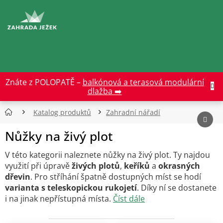
Přejít
na
CZK
obsah
Znáte z POLOPATĚ –
balkónová a terasová modulární
dlažba ➡️
Katalog produktů
Zahradní nářadí
Nůžky na živý plot
V této kategorii naleznete nůžky na živý plot. Ty najdou
využití při úpravě
živých plotů
,
keříků
a
okrasných
dřevin
. Pro stříhání špatně dostupných míst se hodí
varianta s teleskopickou rukojetí
. Díky ní se dostanete
i na jinak nepřístupná místa.
Číst dále