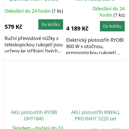
převodové
Odeslání do 24
Odeslání do 24 hodin
(1 ks)
Průměrné
hodnocení
hodin
(1 ks)
produktu
je
Do košíku
5,0
579 Kč
Do košíku
4 189 Kč
z
5
hvězdiček.
Ruční převodové nůžky s
Elektrický plotostřih RYOBI
teleskopickou rukojetí jsou
800 W s otočnou,
určeny ke stříhání živých
ergonomickou rukojetí.
plotů a...
Nízká hmotnost,...
AKU plotostřih RYOBI
AKU plotostřih RIWALL
OHT1845
PRO RAHT 5220 set
Skladem - dodání do 10