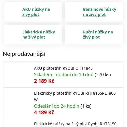
AKU nůžky na
Benzínové nůžky
živý plot
na živý plot
Elektrické nůžky
Ruční nůžky na
na živý plot
živý plot
Nejprodávanější
AKU plotostřih RYOBI OHT1845
Skladem - dodání do 10 dnů
(270 ks)
2 189 Kč
Elektrický plotostřih RYOBI RHT8165RL, 800
W
Odeslání do 24 hodin
(1 ks)
4 189 Kč
Elektrické nůžky na živý plot Ryobi RHT5150,