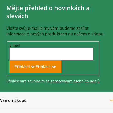
á
Mějte přehled o novinkách a
p
a
slevách
t
í
Vložte svůj e-mail a my vám budeme zasílat
informace o nových produktech na našem e-shopu.
E-mail
Přihlásit se
Přihlášením souhlasíte se
zpracovaním osobních údajů
Vše o nákupu