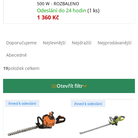
500 W - ROZBALENO
Odeslání do 24 hodin
(1 ks)
1 360 Kč
Ř
a
Doporučujeme
Nejlevnější
Nejdražší
Nejprodávanější
z
e
Abecedně
n
í
19
položek celkem
p
r
Otevřít filtr
o
d
V
u
ihned k odeslání
ihned k odeslání
ý
k
p
t
i
ů
s
p