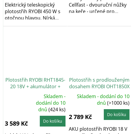
Elektrický teleskopický
Cellfast - dvouruční nůžky
plotostřih RYOBI 450 W s
na keře - určené pro
otočnou hlavou. Nízká
řezání křovin,...
hmotnost,...
Plotostřih RYOBI RHT1845-
Plotostřih s prodlouženým
20 18V + akumulátor +
dosahem RYOBI OHT1850X
nabíječka
18V
Skladem -
Skladem - dodání do 10
Průměrné
dodání do 10
dnů
(>1000 ks)
hodnocení
dnů
(424 ks)
produktu
je
Do košíku
2 789 Kč
5,0
z
Do košíku
3 589 Kč
5
hvězdiček.
AKU plotostřih RYOBI 18 V