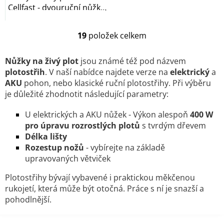
Cellfast - dvouruční nůžky
na keře -...
19
položek celkem
O
v
l
Nůžky na živý plot
jsou známé též pod názvem
á
plotostřih
. V naší nabídce najdete verze na
elektrický
a
d
AKU
pohon, nebo klasické ruční plotostřihy. Při výběru
a
je důležité zhodnotit následující parametry:
c
í
U elektrických a AKU nůžek - Výkon alespoň
400 W
p
r
pro úpravu rozrostlých plotů
s tvrdým dřevem
v
Délka lišty
k
Rozestup nožů
- vybírejte na základě
y
upravovaných větviček
v
ý
Plotostřihy bývají vybavené i praktickou měkčenou
p
rukojetí, která může být otočná. Práce s ní je snazší a
i
pohodlnější.
s
u