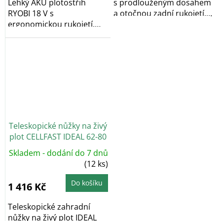
Lehký AKU plotostřih
s prodlouženým dosahem
RYOBI 18 V s
a otočnou zadní rukojetí.
ergonomickou rukojetí.
Nízká...
Nízká hmotnost, délka lišty
45...
Teleskopické nůžky na živý
plot CELLFAST IDEAL 62-80
cm
Skladem - dodání do 7 dnů
(12 ks)
Do košíku
1 416 Kč
Teleskopické zahradní
nůžky na živý plot IDEAL