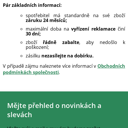
Pár základních informací:
spotřebitel má standardně na své zboží
záruku 24 měsíců;
maximální doba na
vyřízení
reklamace
činí
30 dní;
zboží
řádně zabalte
, aby nedošlo k
poškození;
zásilku
nezasílejte na dobírku.
V případě zájmu naleznete více informací v
Obchodních
podmínkách společnosti
.
Z
á
Mějte přehled o novinkách a
p
a
slevách
t
í