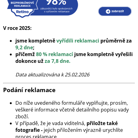
V roce 2025:
jsme kompletně
vyřídili reklamaci
průměrně za
9,2 dne
;
přičemž
80 % reklamací
jsme kompletně vyřešili
dokonce už
za 7,8 dne.
Data aktualizována k 25.02.2026
Podání reklamace
Do níže uvedeného formuláře vyplňujte, prosím,
veškeré informace včetně detailního popisu vady
zboží.
V případě, že je vada viditelná,
přiložte také
fotografie -
jejich přiložením výrazně urychlíte
proces reklamace.