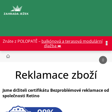
Přejít
na
CZK
obsah
Znáte z POLOPATĚ –
balkónová a terasová modulární
dlažba ➡️
Reklamace zboží
Jsme držiteli certifikátu Bezproblémové reklamace od
společnosti Retino