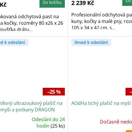
Do 
2 239 Kč
Do košíku
 Kč
zdiček.
Profesionální odchytová pa
nkovaná odchytová past na
kuny, kočky a malé psy, ro
a kočky, rozměry 80 x26 x 26
105 x 34 x 42 cm, s...
loušťka drátu...
ed k odeslání
ihned k odeslání
–25 %
těsný ultrazvukový plašič na
AOdHa tichý plašič na myši
 myši a potkany DRAGON
ASONIC H6
Odeslání do 24
Dočasně nedo
ůměrné
dnocení
hodin
(25 ks)
oduktu