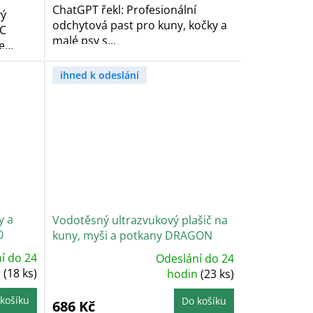
ChatGPT řekl: Profesionální
vý
odchytová past pro kuny, kočky a
IC
malé psy s...
e
ihned k odeslání
y a
Vodotěsný ultrazvukový plašič na
0
kuny, myši a potkany DRAGON
ULTRASONIC C100
í do 24
Odeslání do 24
Průměrné
n
(18 ks)
hodnocení
hodin
(23 ks)
produktu
je
5,0
košíku
Do košíku
686 Kč
z