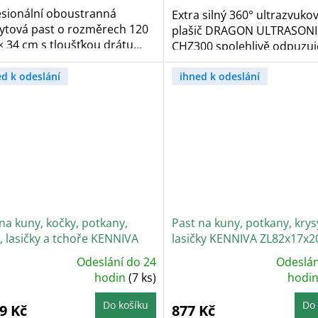
zdiček.
esionální oboustranná
Extra silný 360° ultrazvuko
ytová past o rozměrech 120
plašič DRAGON ULTRASON
× 34 cm s tloušťkou drátu...
CHZ300 spolehlivě odpuzuj
kuny,...
ed k odeslání
ihned k odeslání
na kuny, kočky, potkany,
Past na kuny, potkany, krys
, lasičky a tchoře KENNIVA
lasičky KENNIVA ZL82x17x2
0x26x26V2
Odeslání do 24
Odeslán
ůměrné
Průměrné
dnocení
hodin
(7 ks)
hodnocení
hodi
oduktu
produktu
je
4,5
Do košíku
Do 
9 Kč
877 Kč
z