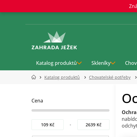
Přejít
Zná
na
obsah
Katalog produktů
Skleníky
Chov
Katalog produktů
Chovatelské potřeby
P
Oc
o
s
Cena
t
Ochra
r
nabídc
a
109
Kč
2639
Kč
odchyt
n
n