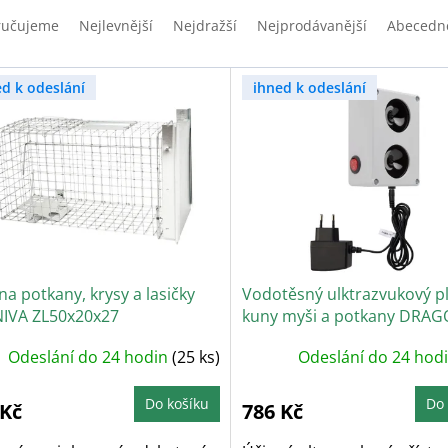
ručujeme
Nejlevnější
Nejdražší
Nejprodávanější
Abecedn
ed k odeslání
ihned k odeslání
na potkany, krysy a lasičky
Vodotěsný ulktrazvukový pl
IVA ZL50x20x27
kuny myši a potkany DRA
ULTRASONIC C200
Odeslání do 24 hodin
(25 ks)
Odeslání do 24 hod
Do košíku
Do 
 Kč
786 Kč