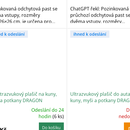
5
zdiček.
hvězdiček.
nkovaná odchytová past se
ChatGPT řekl: Pozinkovaná
a vstupy, rozměry
průchozí odchytová past s
26×26 cm, je určena pro
dvěma vstupy, rozměry...
..
ed k odeslání
ihned k odeslání
trazvukový plašič na kuny,
Ultrazvukový plašič do aut
 a potkany DRAGON
kuny, myši a potkany DRA
ASONIC C360 SMART
ULTRASONIC A151
Odeslání do 24
D
ůměrné
Průměrné
dnocení
hodin
(6 ks)
hodnocení
nedo
oduktu
produktu
je
5,0
Do košíku
 Kč