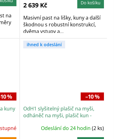
košíku
5,0
Do košíku
2 639 Kč
z
5
hvězdiček.
st na
Masivní past na lišky, kuny a další
změry
škodnou s robustní konstrukcí,
dvěma vstupy a...
ihned k odeslání
–10 %
–10 %
 a kuny
OdH1 slyšitelný plašič na myši,
odháněč na myši, plašič kun -
Baterie
stupné
Odeslání do 24 hodin
(2 ks)