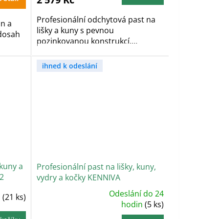
z
5
hvězdiček.
Profesionální odchytová past na
n a
lišky a kuny s pevnou
 dosah
pozinkovanou konstrukcí,
dvěma...
ihned k odeslání
 kuny a
Profesionální past na lišky, kuny,
2
vydry a kočky KENNIVA
H150x34x34V2
Odeslání do 24
n
(21 ks)
Průměrné
hodnocení
hodin
(5 ks)
produktu
je