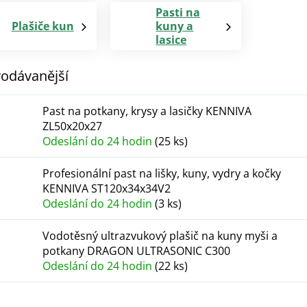
Pasti na
Plašiče kun
kuny a
lasice
odávanější
Past na potkany, krysy a lasičky KENNIVA
ZL50x20x27
Odeslání do 24 hodin
(25 ks)
Profesionální past na lišky, kuny, vydry a kočky
KENNIVA ST120x34x34V2
Odeslání do 24 hodin
(3 ks)
Vodotěsný ultrazvukový plašič na kuny myši a
potkany DRAGON ULTRASONIC C300
Odeslání do 24 hodin
(22 ks)