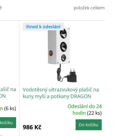
položek celkem
ě
ihned k odeslání
ašič na
Vodotěsný ultrazvukový plašič na
GON
kuny myši a potkany DRAGON
ULTRASONIC C300
Odeslání do 24
in
(6 ks)
Průměrné
hodnocení
hodin
(22 ks)
produktu
je
košíku
4,7
Do košíku
986 Kč
z
5
hvězdiček.