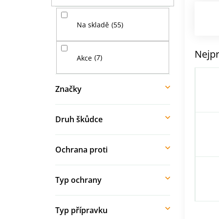
í
p
55
Na skladě
a
n
e
Nejpr
7
Akce
l
Značky
Druh škůdce
Ochrana proti
Typ ochrany
Typ přípravku