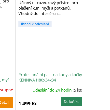
j pro
Účinný ultrazvukový přístroj pro
.
plašení kun, myší a potkanů.
Vhodný do interiéru i...
ihned k odeslání
Profesionální past na kuny a kočky
, myši
KENNIVA H80x34x34
SONIC
stupné
Odeslání do 24 hodin
(5 ks)
Do košíku
Detail
1 499 Kč