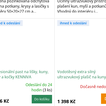
ená pozinkovaná odchytová
Účinný ultrazvukový přístro
na potkany, krysy a lasičky s
plašení kun, myší a potkanů
ěry 50×20×27 cm a...
Vhodný do interiéru i...
ed k odeslání
ihned k odeslání
sionální past na lišky, kuny,
Vodotěsný extra silný
y a kočky KENNIVA
ultrazvukový plašič na kuny
0x34x34V2
a potkany DRAGON ULTRA
Odeslání do 24
Dočasně nedo
ůměrné
CHZ300
dnocení
hodin
(3 ks)
oduktu
Do košíku
6 Kč
1 398 Kč