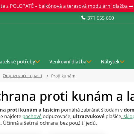
te z POLOPATĚ –
balkónová a terasová modulární dlažba ➡️
371 655 660
atelské potřeby
Venkovní dlažba
Nábytek
Odpuzovače a pasti
Proti kunám
hrana proti kunám a l
na proti kunám a lasicím
pomáhá zabránit škodám v
dom
e najdete
pachové
odpuzovače,
ultrazvukové
plašiče,
sklo
. Účinná a šetrná ochrana bez použití jedů.