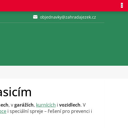
objednavky@zahradajezek.cz
asicím
ech
, v
garážích
,
kurnících
i
vozidlech
. V
pce
i speciální spreje – řešení pro prevenci i