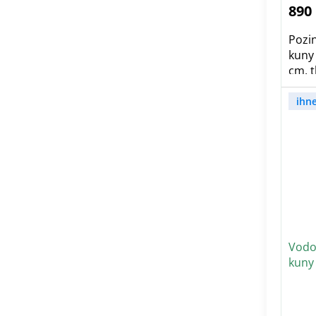
5,0
890
z
5
hvě
Pozi
kuny 
cm, t
ihn
Vodo
kuny
ULTR
Pr
ho
pr