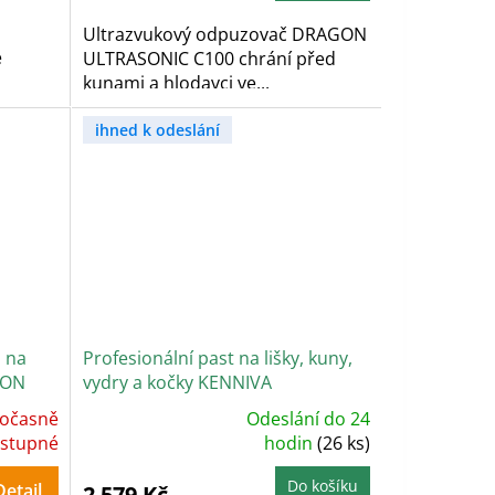
5
hvězdiček.
Ultrazvukový odpuzovač DRAGON
e
ULTRASONIC C100 chrání před
kunami a hlodavci ve...
ihned k odeslání
a na
Profesionální past na lišky, kuny,
GON
vydry a kočky KENNIVA
ST130x34x34V2
očasně
Odeslání do 24
Průměrné
stupné
hodnocení
hodin
(26 ks)
produktu
je
5,0
Do košíku
Detail
2 579 Kč