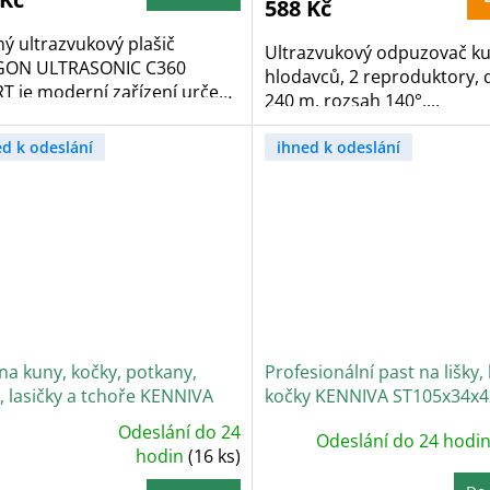
z
588 Kč
5
zdiček.
hvězdiček.
ý ultrazvukový plašič
Ultrazvukový odpuzovač ku
ON ULTRASONIC C360
hlodavců, 2 reproduktory,
T je moderní zařízení určené
240 m, rozsah 140°,...
ed k odeslání
ihned k odeslání
na kuny, kočky, potkany,
Profesionální past na lišky,
, lasičky a tchoře KENNIVA
kočky KENNIVA ST105x34x4
x26x26
Odeslání do 24
Odeslání do 24 hodi
ůměrné
dnocení
hodin
(16 ks)
oduktu