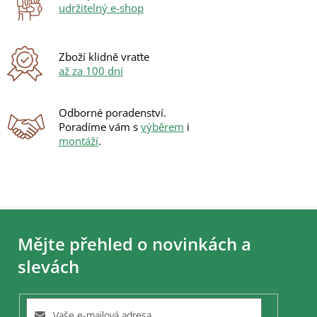
v
udržitelný e-shop
k
y
v
ý
Zboží klidně vraťte
p
až za 100 dní
i
s
u
Odborné poradenství.
Poradíme vám s
výběrem
i
montáží
.
Z
á
Mějte přehled o novinkách a
p
a
slevách
t
í