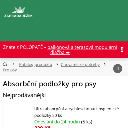
Přejít
na
CZK
obsah
Znáte z POLOPATĚ –
balkónová a terasová modulární
dlažba ➡️
Katalog produktů
Chovatelské potřeby
Pro psy
Absorbční podložky pro psy
Nejprodávanější
Ultra absorpční a rychleschnoucí hygienické
podložky 50 ks
Odeslání do 24 hodin
(5 ks)