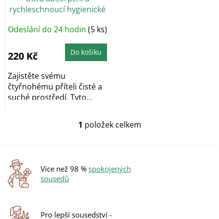
d
rychleschnoucí hygienické
u
podložky 50 ks
k
Odeslání do 24 hodin
(5 ks)
t
ů
Do košíku
220 Kč
Zajistěte svému
čtyřnohému příteli čisté a
suché prostředí. Tyto
šetrné absorpční...
1
položek celkem
O
v
l
á
d
Více než 98 %
spokojených
a
sousedů
c
í
p
r
Pro lepší sousedství -