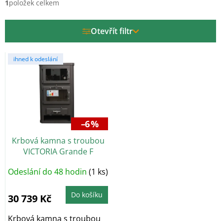
í
1
položek celkem
p
r
Otevřít filtr
o
d
V
u
ihned k odeslání
ý
k
p
t
i
ů
s
p
r
–6 %
o
Krbová kamna s troubou
d
VICTORIA Grande F
u
k
Odeslání do 48 hodin
(1 ks)
t
ů
Do košíku
30 739 Kč
Krbová kamna s troubou