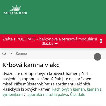
Přejít
na
CZK
obsah
Znáte z POLOPATĚ –
balkónová a terasová modulární
dlažba ➡️
Kamna
Krbová kamna v akci
Uvažujete o koupi nových krbových kamen před
následující topnou sezónou? Pak jste na správném
místě. Níže můžete vybírat ze sortimentu akčních
klasických krbových kamen,
kachlových kamen
,
kamen s
výměníkem
či
sporáků na tuhá paliva
.
Číst dále