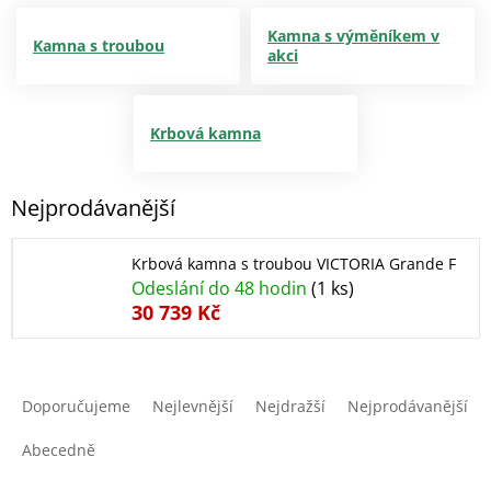
Kamna s výměníkem v
Kamna s troubou
akci
Krbová kamna
Nejprodávanější
Krbová kamna s troubou VICTORIA Grande F
Odeslání do 48 hodin
(1 ks)
30 739 Kč
Ř
a
Doporučujeme
Nejlevnější
Nejdražší
Nejprodávanější
z
e
Abecedně
n