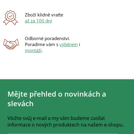
Zboží klidně vraťte
až za 100 dní
Odborné poradenství.
Poradíme vám s
výběrem
i
montáží
.
Z
á
Mějte přehled o novinkách a
p
a
slevách
t
í
Vložte svůj e-mail a my vám budeme zasílat
informace o nových produktech na našem e-shopu.