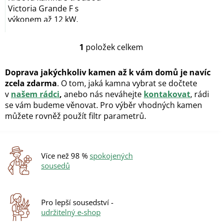
Victoria Grande F s
výkonem až 12 kW.
1
položek celkem
O
v
l
Doprava jakýchkoliv kamen až k vám domů je navíc
á
zcela zdarma
. O tom, jaká kamna vybrat se dočtete
d
v
našem rádci
,
anebo nás neváhejte
kontakovat
, rádi
a
se vám budeme věnovat. Pro výběr vhodných kamen
c
můžete rovněž použít filtr parametrů.
í
p
r
v
k
Více než 98 %
spokojených
y
sousedů
v
ý
p
i
Pro lepší sousedství -
s
udržitelný e-shop
u