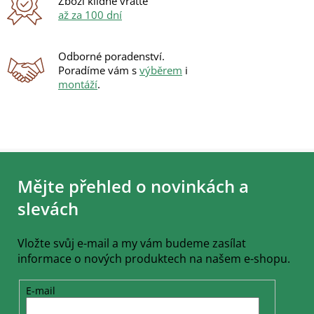
Zboží klidně vraťte
až za 100 dní
Odborné poradenství.
Poradíme vám s
výběrem
i
montáží
.
Z
á
Mějte přehled o novinkách a
p
a
slevách
t
í
Vložte svůj e-mail a my vám budeme zasílat
informace o nových produktech na našem e-shopu.
E-mail