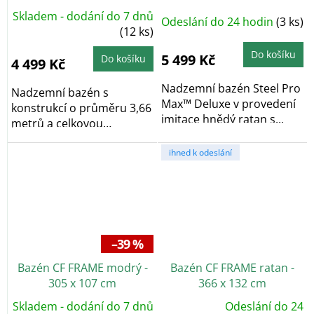
56709
Skladem - dodání do 7 dnů
Odeslání do 24 hodin
(3 ks)
(12 ks)
Do košíku
5 499 Kč
Do košíku
4 499 Kč
Nadzemní bazén Steel Pro
Nadzemní bazén s
Max™ Deluxe v provedení
konstrukcí o průměru 3,66
imitace hnědý ratan s...
metrů a celkovou
hloubkou 1,00 metrů je...
ihned k odeslání
–39 %
Bazén CF FRAME modrý -
Bazén CF FRAME ratan -
305 x 107 cm
366 x 132 cm
Skladem - dodání do 7 dnů
Odeslání do 24
Průměrné