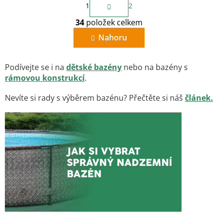
S
1
2
t
O
r
34
položek celkem
v
á
n
l
Nahoru
k
á
o
d
v
a
á
Podívejte se i na
dětské bazény
nebo na bazény s
c
n
rámovou konstrukcí
.
í
í
p
Nevíte si rady s výběrem bazénu? Přečtěte si náš
článek.
r
v
k
y
v
ý
p
i
s
u