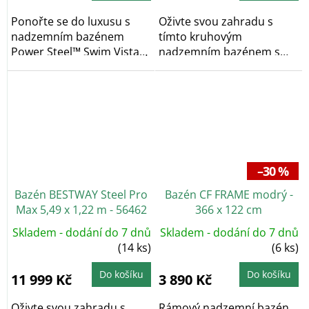
Ponořte se do luxusu s
Oživte svou zahradu s
nadzemním bazénem
tímto kruhovým
Power Steel™ Swim Vista
nadzemním bazénem s
od výrobce BESTWAY,...
konstrukcí o rozměrech
488 x...
–30 %
Bazén BESTWAY Steel Pro
Bazén CF FRAME modrý -
Max 5,49 x 1,22 m - 56462
366 x 122 cm
Skladem - dodání do 7 dnů
Skladem - dodání do 7 dnů
(14 ks)
(6 ks)
Do košíku
Do košíku
11 999 Kč
3 890 Kč
Oživte svou zahradu s
Rámový nadzemní bazén