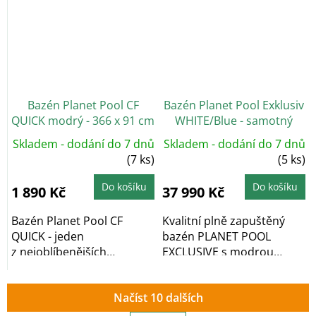
Bazén Planet Pool CF
Bazén Planet Pool Exklusiv
QUICK modrý - 366 x 91 cm
WHITE/Blue - samotný
bazén 600 x 320 x 150 cm
Skladem - dodání do 7 dnů
Skladem - dodání do 7 dnů
(7 ks)
(5 ks)
Do košíku
Do košíku
1 890 Kč
37 990 Kč
Bazén Planet Pool CF
Kvalitní plně zapuštěný
QUICK - jeden
bazén PLANET POOL
z nejoblíbenějších
EXCLUSIVE s modrou
nadzemních bazénů v
vnitřní fólií, rozměr 600...
České...
Načíst 10 dalších