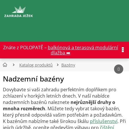
Přejít
na
CZK
obsah
Znáte z POLOPATĚ –
balkónová a terasová modulární
dlažba ➡️
Katalog produktů
Bazény
Nadzemní bazény
Dovybavte si vaši zahradu perfektním doplňkem pro
zchlazení v horkých letních dnech. V naší nabídce
nadzemních bazénů naleznete
nejrůznější druhy o
mnoha rozměrech
. Můžete tedy vybrat takový bazén,
který přesně odpovídá vašim potřebám a požadavkům.
K bazénům nabízíme také širokou škálu
příslušenství
.
Při
jejich údržbě, oceníte především výbavu pro
čištění