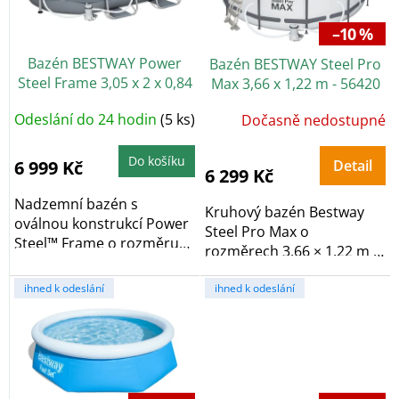
p
r
–10 %
o
Bazén BESTWAY Power
Bazén BESTWAY Steel Pro
d
Steel Frame 3,05 x 2 x 0,84
Max 3,66 x 1,22 m - 56420
u
m - 5614A
k
Odeslání do 24 hodin
(5 ks)
Dočasně nedostupné
t
ů
Do košíku
6 999 Kč
Detail
6 299 Kč
Nadzemní bazén s
Kruhový bazén Bestway
oválnou konstrukcí Power
Steel Pro Max o
Steel™ Frame o rozměru
rozměrech 3,66 × 1,22 m a
3,05 x 2,00 metrů...
objemu 10 250 l má...
ihned k odeslání
ihned k odeslání