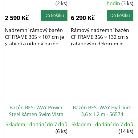
(2 ks)
hodnocení
hodin
(3 ks)
produktu
je
5,0
Do košíku
Do košíku
2 590 Kč
6 290 Kč
z
5
hvězdiček.
Nadzemní rámový bazén
Rámový nadzemní bazén
CF FRAME 305 × 107 cm je
CF FRAME 366 × 132 cm s
stabilní a odolný bazén
ratanovým dekorem je
vhodný pro...
stabilní a odolný...
Bazén BESTWAY Power
Bazén BESTWAY Hydrium
Steel kámen Swim Vista
3,6 x 1,2 m - 56574
5,49 x 2,74 x 1,22 m - 56716
Skladem - dodání do 7 dnů
Skladem - dodání do 7 dnů
(6 ks)
(14 ks)