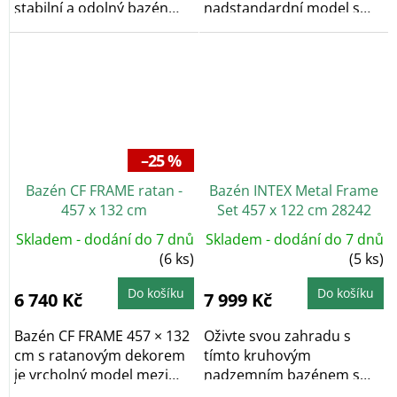
stabilní a odolný bazén
nadstandardní model s
vhodný pro...
výjimečnou...
–25 %
Bazén CF FRAME ratan -
Bazén INTEX Metal Frame
457 x 132 cm
Set 457 x 122 cm 28242
Skladem - dodání do 7 dnů
Skladem - dodání do 7 dnů
(6 ks)
(5 ks)
Do košíku
Do košíku
6 740 Kč
7 999 Kč
Bazén CF FRAME 457 × 132
Oživte svou zahradu s
cm s ratanovým dekorem
tímto kruhovým
je vrcholný model mezi
nadzemním bazénem s
rámovými...
konstrukcí o rozměrech