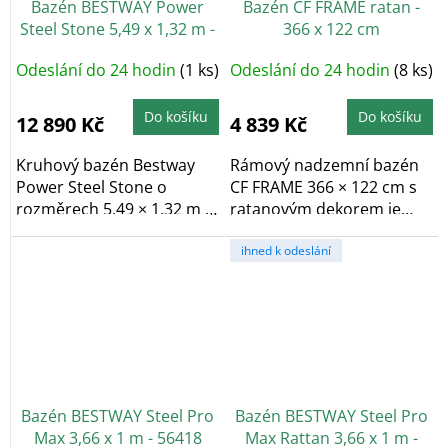
Bazén BESTWAY Power
Bazén CF FRAME ratan -
Steel Stone 5,49 x 1,32 m -
366 x 122 cm
56886
Odeslání do 24 hodin
(1 ks)
Odeslání do 24 hodin
(8 ks)
Do košíku
Do košíku
12 890 Kč
4 839 Kč
Kruhový bazén Bestway
Rámový nadzemní bazén
Power Steel Stone o
CF FRAME 366 × 122 cm s
rozměrech 5,49 × 1,32 m a
ratanovým dekorem je
objemu 26 000 l má...
stabilní a odolný...
ihned k odeslání
Bazén BESTWAY Steel Pro
Bazén BESTWAY Steel Pro
Max 3,66 x 1 m - 56418
Max Rattan 3,66 x 1 m -