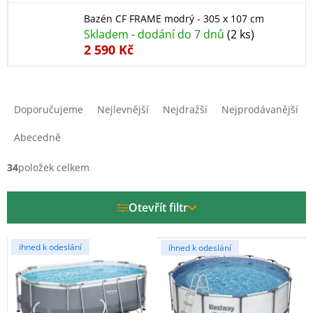
Bazén CF FRAME modrý - 305 x 107 cm
Skladem - dodání do 7 dnů
(2 ks)
2 590 Kč
Ř
a
Doporučujeme
Nejlevnější
Nejdražší
Nejprodávanější
z
e
Abecedně
n
í
34
položek celkem
p
r
Otevřít filtr
o
d
V
u
ihned k odeslání
ihned k odeslání
ý
k
p
t
i
ů
s