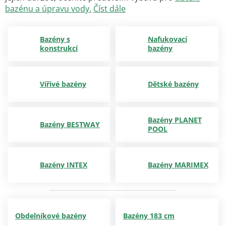
bazénu a úpravu vody.
Číst
d
ále
Bazény s
Nafukovací
konstrukcí
bazény
Vířivé bazény
Dětské bazény
Bazény PLANET
Bazény BESTWAY
POOL
Bazény INTEX
Bazény MARIMEX
Obdelníkové bazény
Bazény 183 cm