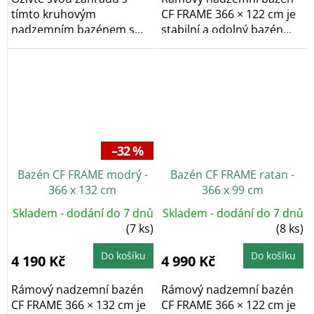
tímto kruhovým
CF FRAME 366 × 122 cm je
nadzemním bazénem s
stabilní a odolný bazén
konstrukcí o rozměrech
vhodný pro...
549 x...
–32 %
Bazén CF FRAME modrý -
Bazén CF FRAME ratan -
366 x 132 cm
366 x 99 cm
Skladem - dodání do 7 dnů
Skladem - dodání do 7 dnů
(7 ks)
(8 ks)
Do košíku
Do košíku
4 190 Kč
4 990 Kč
Rámový nadzemní bazén
Rámový nadzemní bazén
CF FRAME 366 × 132 cm je
CF FRAME 366 × 122 cm je