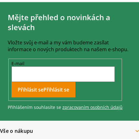
Z
á
Mějte přehled o novinkách a
p
a
slevách
t
í
Vložte svůj e-mail a my vám budeme zasílat
informace o nových produktech na našem e-shopu.
E-mail
Přihlásit se
Přihlášením souhlasíte se
zpracovaním osobních údajů
Vše o nákupu