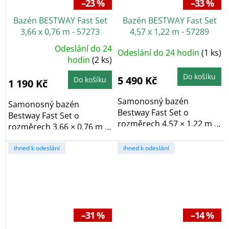
–23 %
–33 %
Bazén BESTWAY Fast Set
Bazén BESTWAY Fast Set
3,66 x 0,76 m - 57273
4,57 x 1,22 m - 57289
Odeslání do 24
Odeslání do 24 hodin
(1 ks)
Průměrné
hodnocení
hodin
(2 ks)
produktu
je
Do košíku
5,0
5 490 Kč
Do košíku
1 190 Kč
z
5
hvězdiček.
Samonosný bazén
Samonosný bazén
Bestway Fast Set o
Bestway Fast Set o
rozměrech 4,57 × 1,22 m a
rozměrech 3,66 × 0,76 m a
objemu 13 807 l má...
objemu 3 800 l má...
ihned k odeslání
ihned k odeslání
–31 %
–14 %