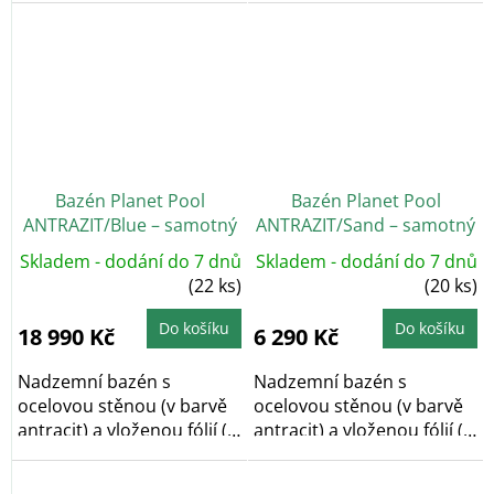
457 x...
Bazén Planet Pool
Bazén Planet Pool
ANTRAZIT/Blue – samotný
ANTRAZIT/Sand – samotný
bazén 450 x 120 cm
bazén 350 x 90 cm
Skladem - dodání do 7 dnů
Skladem - dodání do 7 dnů
(22 ks)
(20 ks)
Do košíku
Do košíku
18 990 Kč
6 290 Kč
Nadzemní bazén s
Nadzemní bazén s
ocelovou stěnou (v barvě
ocelovou stěnou (v barvě
antracit) a vloženou fólií (v
antracit) a vloženou fólií (v
barvě modré) o...
pískové barvě)...