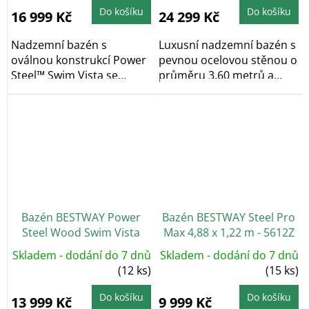
Do košíku
Do košíku
16 999 Kč
24 299 Kč
Nadzemní bazén s
Luxusní nadzemní bazén s
oválnou konstrukcí Power
pevnou ocelovou stěnou o
Steel™ Swim Vista se
průměru 3,60 metrů a
dvěma průhledy...
celkovou...
Bazén BESTWAY Power
Bazén BESTWAY Steel Pro
Steel Wood Swim Vista
Max 4,88 x 1,22 m - 5612Z
5,49 x 1,22 m - 56977
Skladem - dodání do 7 dnů
Skladem - dodání do 7 dnů
(12 ks)
(15 ks)
Do košíku
Do košíku
13 999 Kč
9 999 Kč