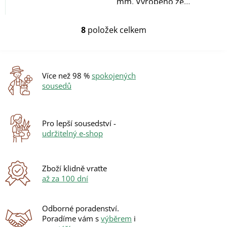
silnostěnného plechu o...
mm. Vyrobeno ze
silnostěnného plechu o...
8
položek celkem
O
v
l
á
d
Více než 98 %
spokojených
a
sousedů
c
í
p
r
Pro lepší sousedství -
v
udržitelný e-shop
k
y
v
ý
Zboží klidně vraťte
p
až za 100 dní
i
s
u
Odborné poradenství.
Poradíme vám s
výběrem
i