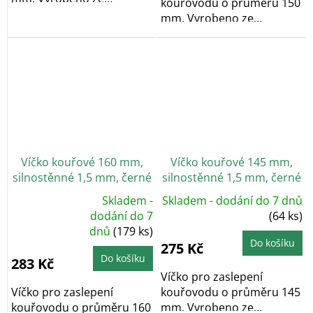
kouřovodu o průměru 150
silnostěnného plechu o...
mm. Vyrobeno ze
silnostěnného plechu o...
Víčko kouřové 160 mm,
Víčko kouřové 145 mm,
silnostěnné 1,5 mm, černé
silnostěnné 1,5 mm, černé
Skladem -
Skladem - dodání do 7 dnů
Průměrné
dodání do 7
(64 ks)
hodnocení
dnů
(179 ks)
produktu
je
Do košíku
275 Kč
5,0
z
Do košíku
283 Kč
5
hvězdiček.
Víčko pro zaslepení
Víčko pro zaslepení
kouřovodu o průměru 145
kouřovodu o průměru 160
mm. Vyrobeno ze