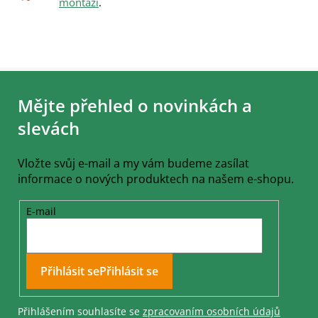
montáží
.
Z
á
Mějte přehled o novinkách a
p
a
slevách
t
í
Vložte svůj e-mail a my vám budeme zasílat
informace o nových produktech na našem e-shopu.
E-mail
Přihlásit se
Přihlášením souhlasíte se
zpracovaním osobních údajů