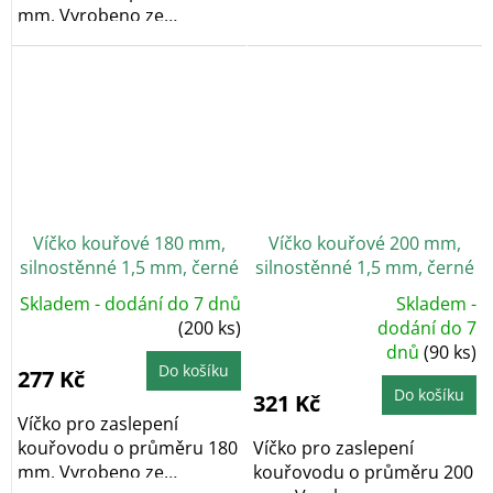
mm. Vyrobeno ze
silnostěnného plechu o...
silnostěnného plechu o...
Víčko kouřové 180 mm,
Víčko kouřové 200 mm,
silnostěnné 1,5 mm, černé
silnostěnné 1,5 mm, černé
Skladem - dodání do 7 dnů
Skladem -
Průměrné
(200 ks)
dodání do 7
hodnocení
dnů
(90 ks)
produktu
je
Do košíku
277 Kč
5,0
z
Do košíku
321 Kč
5
hvězdiček.
Víčko pro zaslepení
kouřovodu o průměru 180
Víčko pro zaslepení
mm. Vyrobeno ze
kouřovodu o průměru 200