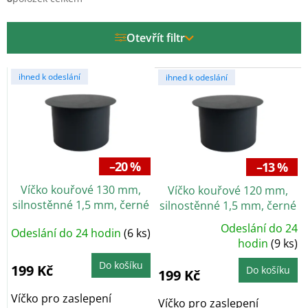
p
r
Otevřít filtr
o
d
V
u
ihned k odeslání
ihned k odeslání
ý
k
p
t
i
ů
s
p
r
–20 %
–13 %
o
Víčko kouřové 130 mm,
Víčko kouřové 120 mm,
d
silnostěnné 1,5 mm, černé
silnostěnné 1,5 mm, černé
u
k
Odeslání do 24
Odeslání do 24 hodin
(6 ks)
Průměrné
t
hodnocení
hodin
(9 ks)
produktu
ů
je
Do košíku
5,0
199 Kč
Do košíku
199 Kč
z
5
hvězdiček.
Víčko pro zaslepení
Víčko pro zaslepení