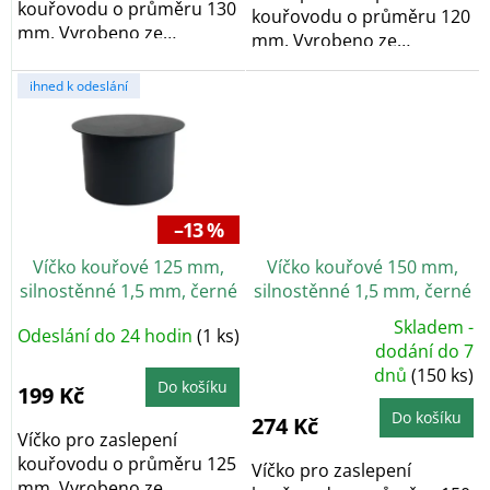
kouřovodu o průměru 130
kouřovodu o průměru 120
mm. Vyrobeno ze
mm. Vyrobeno ze
silnostěnného plechu o...
silnostěnného plechu o...
ihned k odeslání
–13 %
Víčko kouřové 125 mm,
Víčko kouřové 150 mm,
silnostěnné 1,5 mm, černé
silnostěnné 1,5 mm, černé
Skladem -
Odeslání do 24 hodin
(1 ks)
Průměrné
dodání do 7
hodnocení
dnů
(150 ks)
produktu
Do košíku
je
199 Kč
5,0
z
Do košíku
274 Kč
5
Víčko pro zaslepení
hvězdiček.
kouřovodu o průměru 125
Víčko pro zaslepení
mm. Vyrobeno ze