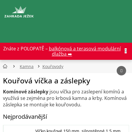
Přejít
na
CZK
obsah
Znáte z POLOPATĚ –
balkónová a terasová modulární
dlažba ➡️
Kamna
Kouřovody
Kouřová víčka a záslepky
Komínové záslepky
jsou víčka pro zaslepení komínů a
využívá se zejména pro krbová kamna a krby. Komínová
záslepka se montuje ke kouřovodu.
Nejprodávanější
Víčko kouřové 150 mm, silnostěnné 1,5 mm,