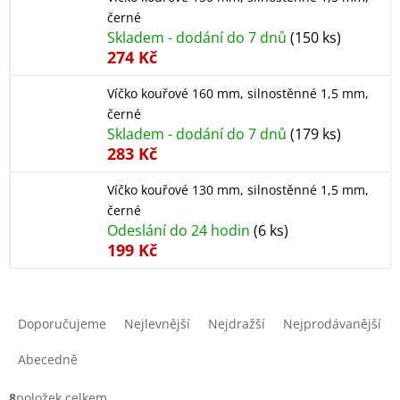
černé
Skladem - dodání do 7 dnů
(150 ks)
274 Kč
Víčko kouřové 160 mm, silnostěnné 1,5 mm,
černé
Skladem - dodání do 7 dnů
(179 ks)
283 Kč
Víčko kouřové 130 mm, silnostěnné 1,5 mm,
černé
Odeslání do 24 hodin
(6 ks)
199 Kč
Ř
a
Doporučujeme
Nejlevnější
Nejdražší
Nejprodávanější
z
e
Abecedně
n
í
8
položek celkem