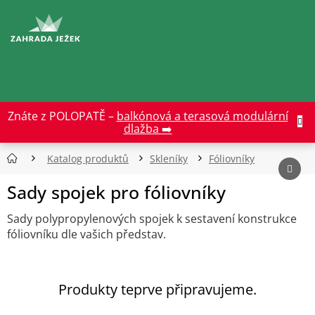
Přejít
na
CZK
obsah
Znáte z POLOPATĚ –
balkónová a terasová modulární
dlažba ➡️
Katalog produktů
Skleníky
Fóliovníky
Sady spojek pro fóliovníky
Sady polypropylenových spojek k sestavení konstrukce
fóliovníku dle vašich představ.
Produkty teprve připravujeme.