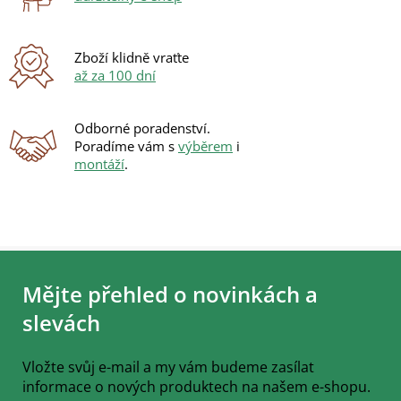
Zboží klidně vraťte
až za 100 dní
Odborné poradenství.
Poradíme vám s
výběrem
i
montáží
.
Z
á
Mějte přehled o novinkách a
p
a
slevách
t
í
Vložte svůj e-mail a my vám budeme zasílat
informace o nových produktech na našem e-shopu.