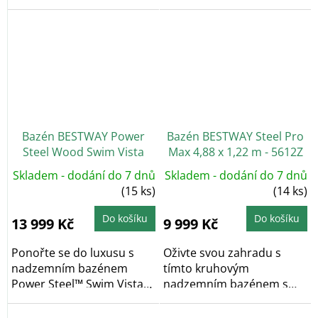
stabilní a odolný...
dvěma průhledy...
Bazén BESTWAY Power
Bazén BESTWAY Steel Pro
Steel Wood Swim Vista
Max 4,88 x 1,22 m - 5612Z
5,49 x 1,22 m - 56977
Skladem - dodání do 7 dnů
Skladem - dodání do 7 dnů
(15 ks)
(14 ks)
Do košíku
Do košíku
13 999 Kč
9 999 Kč
Ponořte se do luxusu s
Oživte svou zahradu s
nadzemním bazénem
tímto kruhovým
Power Steel™ Swim Vista
nadzemním bazénem s
od výrobce BESTWAY,...
konstrukcí o rozměrech
488 x...