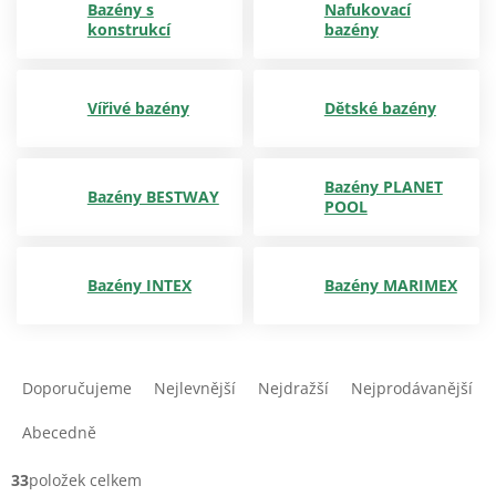
Bazény s
Nafukovací
konstrukcí
bazény
Vířivé bazény
Dětské bazény
Bazény PLANET
Bazény BESTWAY
POOL
Bazény INTEX
Bazény MARIMEX
Ř
a
Doporučujeme
Nejlevnější
Nejdražší
Nejprodávanější
z
e
Abecedně
n
í
33
položek celkem