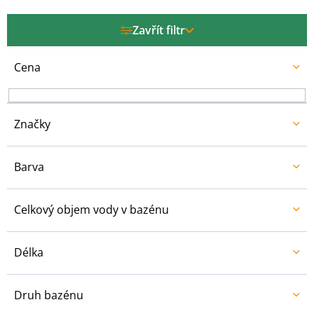
p
r
Zavřít filtr
o
d
u
Cena
k
t
ů
Značky
Barva
Celkový objem vody v bazénu
Délka
Druh bazénu