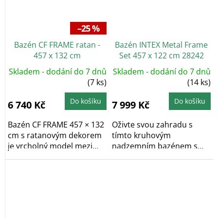
–25 %
Bazén CF FRAME ratan -
Bazén INTEX Metal Frame
457 x 132 cm
Set 457 x 122 cm 28242
Skladem - dodání do 7 dnů
Skladem - dodání do 7 dnů
(7 ks)
(14 ks)
Do košíku
Do košíku
6 740 Kč
7 999 Kč
Bazén CF FRAME 457 × 132
Oživte svou zahradu s
cm s ratanovým dekorem
tímto kruhovým
je vrcholný model mezi
nadzemním bazénem s
rámovými...
konstrukcí o rozměrech
457 x...