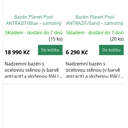
Bazén Planet Pool
Bazén Planet Pool
ANTRAZIT/Blue – samotný
ANTRAZIT/Sand – samotný
bazén 450 x 120 cm
bazén 350 x 90 cm
Skladem - dodání do 7 dnů
Skladem - dodání do 7 dnů
(15 ks)
(20 ks)
Do košíku
Do košíku
18 990 Kč
6 290 Kč
Nadzemní bazén s
Nadzemní bazén s
ocelovou stěnou (v barvě
ocelovou stěnou (v barvě
antracit) a vloženou fólií (v
antracit) a vloženou fólií (v
barvě modré) o...
pískové barvě)...