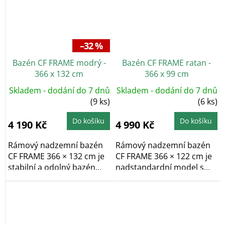
–32 %
Bazén CF FRAME modrý -
Bazén CF FRAME ratan -
366 x 132 cm
366 x 99 cm
Skladem - dodání do 7 dnů
Skladem - dodání do 7 dnů
(9 ks)
(6 ks)
Do košíku
Do košíku
4 190 Kč
4 990 Kč
Rámový nadzemní bazén
Rámový nadzemní bazén
CF FRAME 366 × 132 cm je
CF FRAME 366 × 122 cm je
stabilní a odolný bazén
nadstandardní model s
vhodný pro...
výjimečnou...