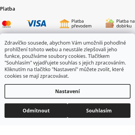
Platba
Zdravíčko sousede, abychom Vám umožnili pohodlné
prohlížení tohoto webu a neustále zlepšovali jeho
Certifikace
funkce, používáme soubory cookies. Tlačítkem
"Souhlasím" vyjadřujete souhlas s jejich zpracováním.
Kliknutím na tlačítko "Nastavení" můžete zvolit, které
cookies se mají zpracovávat.
Nastavení
Odmítnout
Souhlasím
Copyright 2026
ZAHRADA JEŽEK
. Všechna práva vyhrazena.
Vytvořil
Shoptet
|
mime digital