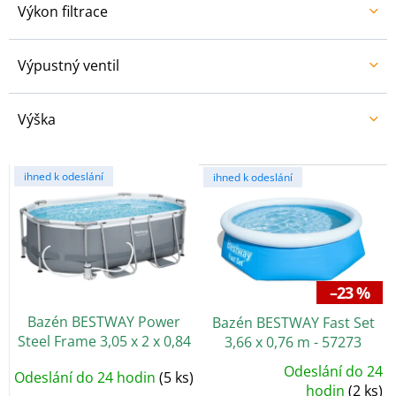
Výkon filtrace
Výpustný ventil
Výška
V
ihned k odeslání
ihned k odeslání
ý
p
i
s
p
r
–23 %
o
Bazén BESTWAY Power
Bazén BESTWAY Fast Set
d
Steel Frame 3,05 x 2 x 0,84
3,66 x 0,76 m - 57273
u
m - 5614A
k
Odeslání do 24
Odeslání do 24 hodin
(5 ks)
Průměrné
t
hodnocení
hodin
(2 ks)