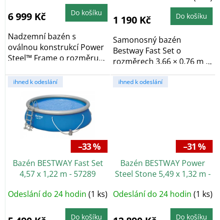
produktu
ů
je
Do košíku
5,0
6 999 Kč
Do košíku
1 190 Kč
z
5
hvězdiček.
Nadzemní bazén s
Samonosný bazén
oválnou konstrukcí Power
Bestway Fast Set o
Steel™ Frame o rozměru
rozměrech 3,66 × 0,76 m a
3,05 x 2,00 metrů...
objemu 3 800 l má...
ihned k odeslání
ihned k odeslání
–33 %
–31 %
Bazén BESTWAY Fast Set
Bazén BESTWAY Power
4,57 x 1,22 m - 57289
Steel Stone 5,49 x 1,32 m -
56886
Odeslání do 24 hodin
(1 ks)
Odeslání do 24 hodin
(1 ks)
Do košíku
Do košíku