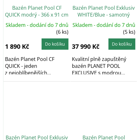
Bazén Planet Pool CF
Bazén Planet Pool Exklusiv
QUICK modrý - 366 x 91 cm
WHITE/Blue - samotný
bazén 600 x 320 x 150 cm
Skladem - dodání do 7 dnů
Skladem - dodání do 7 dnů
(6 ks)
(5 ks)
Do košíku
Do košíku
1 890 Kč
37 990 Kč
Bazén Planet Pool CF
Kvalitní plně zapuštěný
QUICK - jeden
bazén PLANET POOL
z nejoblíbenějších
EXCLUSIVE s modrou
nadzemních bazénů v
vnitřní fólií, rozměr 600...
České...
Bazén Planet Pool Exklusiv
Bazén Planet Pool