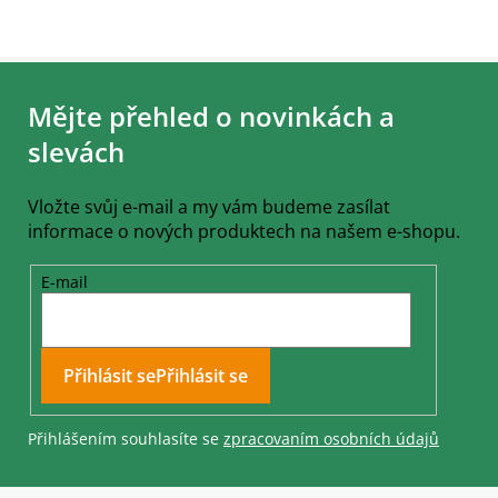
Z
á
Mějte přehled o novinkách a
p
a
slevách
t
í
Vložte svůj e-mail a my vám budeme zasílat
informace o nových produktech na našem e-shopu.
E-mail
Přihlásit se
Přihlášením souhlasíte se
zpracovaním osobních údajů