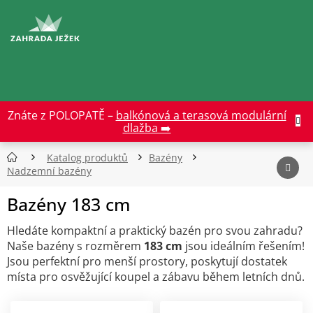
Přejít
na
CZK
obsah
Znáte z POLOPATĚ –
balkónová a terasová modulární
dlažba ➡️
Katalog produktů
Bazény
Nadzemní bazény
Bazény 183 cm
Hledáte kompaktní a praktický bazén pro svou zahradu?
Naše bazény s rozměrem
183 cm
jsou ideálním řešením!
Jsou perfektní pro menší prostory, poskytují dostatek
místa pro osvěžující koupel a zábavu během letních dnů.