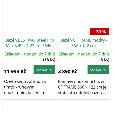
–30 %
Bazén BESTWAY Steel Pro
Bazén CF FRAME modrý -
Max 5,49 x 1,22 m - 56462
366 x 122 cm
Skladem - dodání do 7 dnů
Skladem - dodání do 7 dnů
(16 ks)
(6 ks)
Do košíku
Do košíku
11 999 Kč
3 890 Kč
Oživte svou zahradu s
Rámový nadzemní bazén
tímto kruhovým
CF FRAME 366 × 122 cm je
nadzemním bazénem s
stabilní a odolný bazén
konstrukcí o rozměrech
vhodný pro...
549 x...