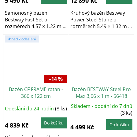
5 490 Kč
12 890 Kč
Samonosný bazén
Kruhový bazén Bestway
Bestway Fast Set o
Power Steel Stone o
rozměrech 4,57 × 1,22 m a
rozměrech 5,49 × 1,32 m a
objemu 13 807 l má...
objemu 26 000 l má...
ihned k odeslání
–14 %
Bazén CF FRAME ratan -
Bazén BESTWAY Steel Pro
366 x 122 cm
Max 3,66 x 1 m - 56418
Skladem - dodání do 7 dnů
Odeslání do 24 hodin
(8 ks)
(3 ks)
Do košíku
4 839 Kč
Do košíku
4 499 Kč