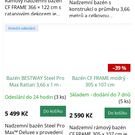
Rámový nadzemní bazén
Nadzemní bazén s
CF FRAME 366 × 122 cm s
konstrukcí o průměru 3,66
ratanovým dekorem je
metrů a celkovou
stabilní a odolný...
hloubkou 1,00 metrů je...
ihned k odeslání
–39 %
Bazén BESTWAY Steel Pro
Bazén CF FRAME modrý -
Max Rattan 3,66 x 1 m -
305 x 107 cm
56709
Skladem - dodání do 7 dnů
Odeslání do 24 hodin
(3 ks)
(5 ks)
Do košíku
5 499 Kč
Do košíku
2 590 Kč
Nadzemní bazén Steel Pro
Nadzemní rámový bazén
Max™ Deluxe v provedení
CF FRAME 305 × 107 cm je