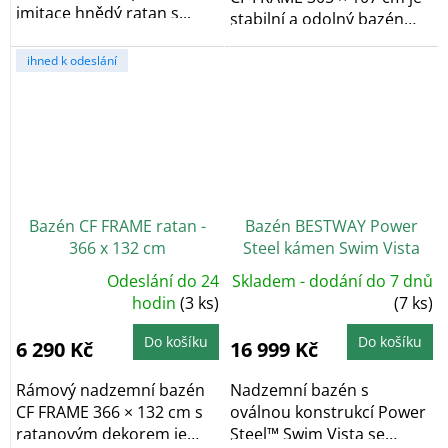
imitace hnědý ratan s...
stabilní a odolný bazén
vhodný pro...
ihned k odeslání
Bazén CF FRAME ratan -
Bazén BESTWAY Power
366 x 132 cm
Steel kámen Swim Vista
5,49 x 2,74 x 1,22 m - 56716
Odeslání do 24
Skladem - dodání do 7 dnů
Průměrné
hodnocení
hodin
(3 ks)
(7 ks)
produktu
je
5,0
Do košíku
Do košíku
6 290 Kč
16 999 Kč
z
5
hvězdiček.
Rámový nadzemní bazén
Nadzemní bazén s
CF FRAME 366 × 132 cm s
oválnou konstrukcí Power
ratanovým dekorem je
Steel™ Swim Vista se