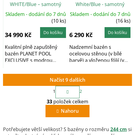
WHITE/Blue – samotný
White/Blue - samotný
bazén 525 x 320 x 150 cm
bazén 350 x 90 cm
Skladem - dodání do 7 dnů
Skladem - dodání do 7 dnů
(10 ks)
(16 ks)
Do košíku
Do košíku
34 990 Kč
6 290 Kč
Kvalitní plně zapuštěný
Nadzemní bazén s
bazén PLANET POOL
ocelovou stěnou (v bílé
EXCLUSIVE s modrou
barvě) a vloženou fólií (v
vnitřní fólií, rozměr 525...
modré barvě) o...
Načíst 9 dalších
S
1
2
t
O
r
33
položek celkem
v
á
n
l
Nahoru
k
á
o
d
v
a
á
Potřebujete větší velikost? S bazény o rozměru
244 cm
si
c
n