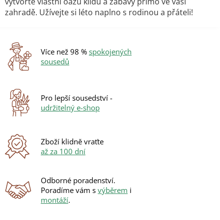
vytvořte vlastní oázu klidu a zábavy přímo ve vaší
í
í
zahradě. Užívejte si léto naplno s rodinou a přáteli!
p
r
v
k
y
Více než 98 %
spokojených
v
sousedů
ý
p
i
s
Pro lepší sousedství -
u
udržitelný e-shop
Zboží klidně vraťte
až za 100 dní
Odborné poradenství.
Poradíme vám s
výběrem
i
montáží
.