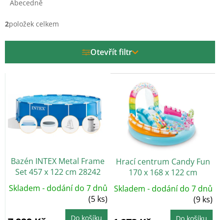
e
Abecedně
n
í
2
položek celkem
p
r
Otevřít filtr
o
d
V
u
ý
k
p
t
i
ů
s
p
r
o
Bazén INTEX Metal Frame
Hrací centrum Candy Fun
d
Set 457 x 122 cm 28242
170 x 168 x 122 cm
u
k
Skladem - dodání do 7 dnů
Skladem - dodání do 7 dnů
t
(5 ks)
(9 ks)
ů
Do košíku
Do košíku