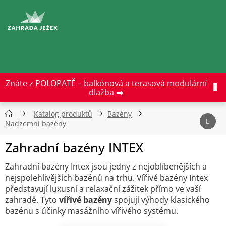
Přejít
na
CZK
obsah
Znáte z POLOPATĚ –
balkónová a terasová modulární
dlažba ➡️
Katalog produktů
Bazény
Nadzemní bazény
Zahradní bazény INTEX
Zahradní bazény Intex jsou jedny z nejoblíbenějších a
nejspolehlivějších bazénů na trhu. Vířivé bazény Intex
představují luxusní a relaxační zážitek přímo ve vaší
zahradě. Tyto
vířivé bazény
spojují výhody klasického
bazénu s účinky masážního vířivého systému.