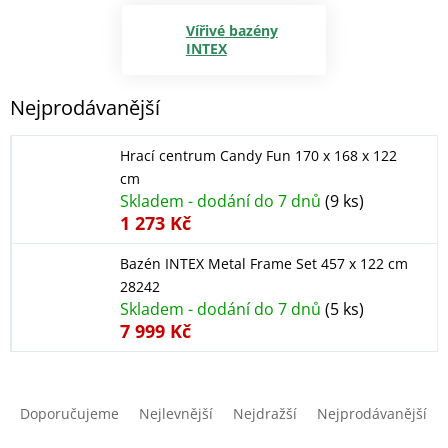
Vířivé bazény
INTEX
Nejprodávanější
Hrací centrum Candy Fun 170 x 168 x 122
cm
Skladem - dodání do 7 dnů
(9 ks)
1 273 Kč
Bazén INTEX Metal Frame Set 457 x 122 cm
28242
Skladem - dodání do 7 dnů
(5 ks)
7 999 Kč
Ř
a
Doporučujeme
Nejlevnější
Nejdražší
Nejprodávanější
z