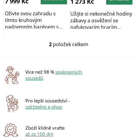
7 999 Kč
1 273 Kč
Oživte svou zahradu s
Užijte si nekonečné hodiny
tímto kruhovým
zábavy a osvěžení se
nadzemním bazénem s
nafukovacím hracím
konstrukcí o rozměrech
centrem CANDY FUN,...
457 x...
2
položek celkem
O
v
l
á
d
Více než 98 %
spokojených
a
sousedů
c
í
p
r
Pro lepší sousedství -
v
udržitelný e-shop
k
y
v
ý
Zboží klidně vraťte
p
až za 100 dní