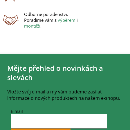
i
s
u
Odborné poradenství.
Poradíme vám s
výběrem
i
montáží
.
Z
á
Mějte přehled o novinkách a
p
a
slevách
t
í
Vložte svůj e-mail a my vám budeme zasílat
informace o nových produktech na našem e-shopu.
E-mail