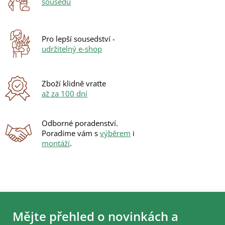
sousedů
c
í
p
r
Pro lepší sousedství -
v
udržitelný e-shop
k
y
v
ý
Zboží klidně vraťte
p
až za 100 dní
i
s
u
Odborné poradenství.
Poradíme vám s
výběrem
i
montáží
.
Z
á
Mějte přehled o novinkách a
p