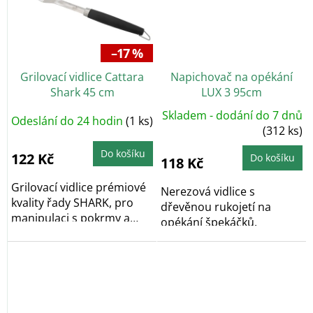
–17 %
Grilovací vidlice Cattara
Napichovač na opékání
Shark 45 cm
LUX 3 95cm
Skladem - dodání do 7 dnů
Odeslání do 24 hodin
(1 ks)
(312 ks)
Do košíku
122 Kč
Do košíku
118 Kč
Grilovací vidlice prémiové
Nerezová vidlice s
kvality řady SHARK, pro
dřevěnou rukojetí na
manipulaci s pokrmy a
opékání špekáčků.
přílohami při...