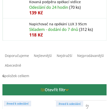
Kovaná podpěra opékací vidlice
Odeslání do 24 hodin
(70 ks)
139 Kč
Napichovač na opékání LUX 3 95cm
Skladem - dodání do 7 dnů
(312 ks)
118 Kč
Ř
a
Doporučujeme
Nejlevnější
Nejdražší
Nejprodávanější
z
e
Abecedně
n
í
6
položek celkem
p
r
Otevřít filtr
o
d
V
u
ihned k odeslání
ihned k odeslání
ý
k