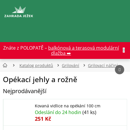
Přejít
na
CZK
obsah
Znáte z POLOPATĚ –
balkónová a terasová modulární
dlažba ➡️
Katalog produktů
Grilování
Grilovací náčiní
Opékací jehly a rožně
Nejprodávanější
Kovaná vidlice na opékání 100 cm
Odeslání do 24 hodin
(41 ks)
251 Kč