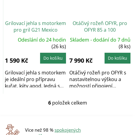
Grilovací jehla s motorkem
Otáčivý rožeň OFYR, pro
pro gril G21 Mexico
OFYR 85 a 100
Odeslání do 24 hodin
Skladem - dodání do 7 dnů
(26 ks)
(8 ks)
Do košíku
Do košíku
1 590 Kč
7 990 Kč
Grilovací jehla s motorkem
Otáčivý rožeň pro OFYR s
je ideální pro přípravu
nastavitelnou výškou a
kuřat, kýty apod. Jedná se
možností připojení
o...
motoru, pro modely...
6
položek celkem
O
v
l
á
d
Více než 98 %
spokojených
a