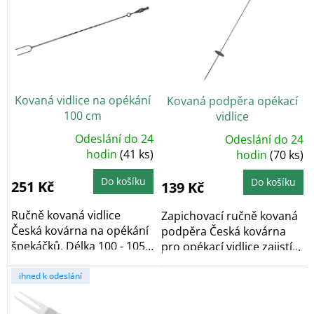
p
t
i
ů
s
p
r
o
Kovaná vidlice na opékání
Kovaná podpěra opékací
d
100 cm
vidlice
u
k
Odeslání do 24
Odeslání do 24
Průměrné
Průměrné
t
hodnocení
hodin
(41 ks)
hodnocení
hodin
(70 ks)
produktu
produktu
ů
je
je
5,0
5,0
Do košíku
Do košíku
251 Kč
139 Kč
z
z
5
5
hvězdiček.
hvězdiček.
Ručně kovaná vidlice
Zapichovací ručně kovaná
Česká kovárna na opékání
podpěra Česká kovárna
špekáčků. Délka 100 - 105
pro opékací vidlice zajistí...
cm. Kvalitní...
ihned k odeslání