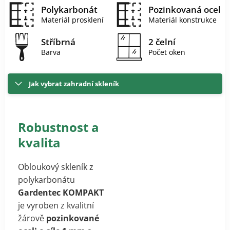
Polykarbonát
Pozinkovaná ocel
Materiál prosklení
Materiál konstrukce
Stříbrná
2 čelní
Barva
Počet oken
Jak vybrat zahradní skleník
Robustnost a
kvalita
Obloukový skleník z
polykarbonátu
Gardentec KOMPAKT
je vyroben z kvalitní
žárově
pozinkované