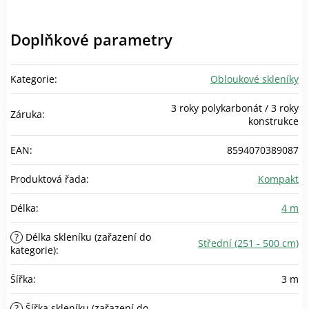
Doplňkové parametry
Kategorie
:
Obloukové skleníky
3 roky polykarbonát / 3 roky
Záruka
:
konstrukce
EAN
:
8594070389087
Produktová řada
:
Kompakt
Délka
:
4 m
?
Délka skleníku (zařazení do
Střední (251 - 500 cm)
kategorie)
:
Šířka
:
3 m
?
Šířka skleníku (zařazení do