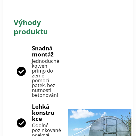
Výhody
produktu
Snadná
montáž
Jednoduché
kotvení
přímo do
země
pomocí
patek, bez
nutnosti
betonování
Lehká
konstru
kce
Odolné
pozinkované
ocelové