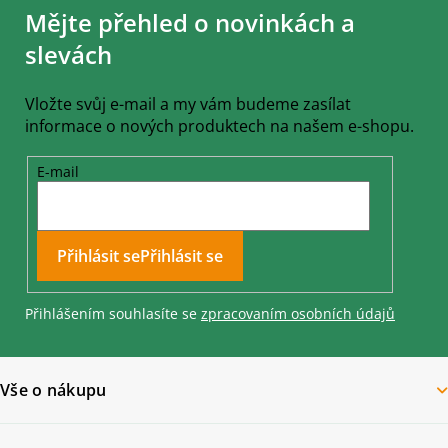
á
Mějte přehled o novinkách a
p
a
slevách
t
í
Vložte svůj e-mail a my vám budeme zasílat
informace o nových produktech na našem e-shopu.
E-mail
Přihlásit se
Přihlášením souhlasíte se
zpracovaním osobních údajů
Vše o nákupu