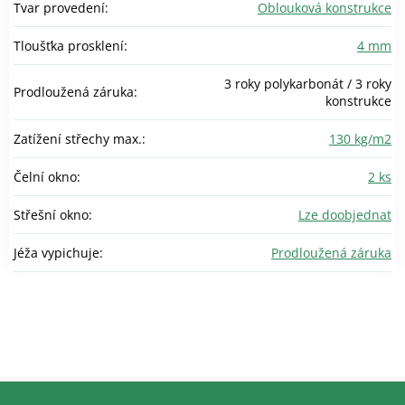
Tvar provedení
:
Oblouková konstrukce
Tloušťka prosklení
:
4 mm
3 roky polykarbonát / 3 roky
Prodloužená záruka
:
konstrukce
Zatížení střechy max.
:
130 kg/m2
Čelní okno
:
2 ks
Střešní okno
:
Lze doobjednat
Jéža vypichuje
:
Prodloužená záruka
Z