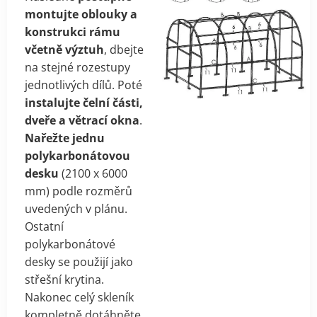
montujte oblouky a
konstrukci rámu
včetně výztuh
, dbejte
na stejné rozestupy
jednotlivých dílů. Poté
instalujte čelní části,
dveře a větrací okna
.
Nařežte jednu
polykarbonátovou
desku
(2100 x 6000
mm) podle rozměrů
uvedených v plánu.
Ostatní
polykarbonátové
desky se použijí jako
střešní krytina.
Nakonec celý skleník
kompletně dotáhněte.