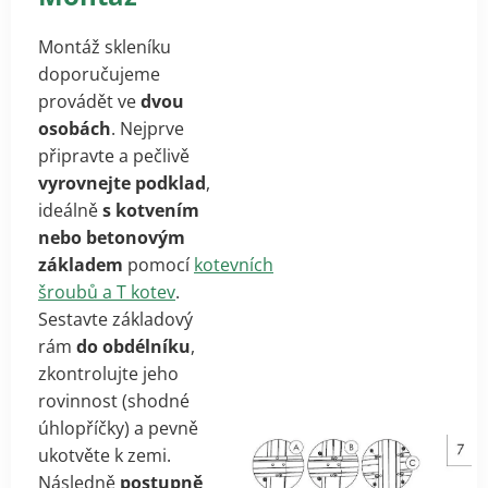
Montáž skleníku
doporučujeme
provádět ve
dvou
osobách
. Nejprve
připravte a pečlivě
vyrovnejte podklad
,
ideálně
s kotvením
nebo betonovým
základem
pomocí
kotevních
šroubů a T kotev
.
Sestavte základový
rám
do obdélníku
,
zkontrolujte jeho
rovinnost (shodné
úhlopříčky) a pevně
ukotvěte k zemi.
Následně
postupně