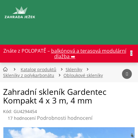
Přejít
na
CZK
obsah
Znáte z POLOPATĚ –
balkónová a terasová modulární
dlažba ➡️
Katalog produktů
Skleníky
Skleníky z polykarbonátu
Obloukové skleníky
Zahradní skleník Gardentec
Kompakt 4 x 3 m, 4 mm
Kód:
GU4294454
Průměrné
Podrobnosti hodnocení
17 hodnocení
hodnocení
produktu
je
4,5
z