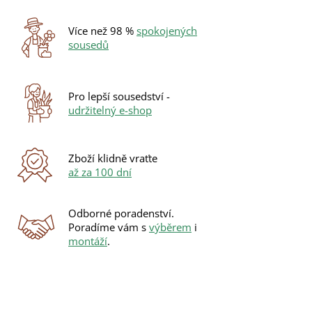
Více než 98 %
spokojených
sousedů
Pro lepší sousedství -
udržitelný e-shop
Zboží klidně vraťte
až za 100 dní
Odborné poradenství.
Poradíme vám s
výběrem
i
montáží
.