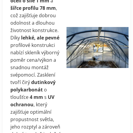
oceli o síle 1 mm
a
šířce profilu 78 mm
,
což zajišťuje dobrou
odolnost a dlouhou
životnost konstrukce.
Díky
lehké, ale pevné
profilové konstrukci
nabízí skleník výborný
poměr cena/výkon a
snadnou montáž
svépomocí. Zasklení
tvoří čirý
dutinkový
polykarbonát
o
tloušťce
4 mm
s
UV
ochranou
, který
zajišťuje optimální
propustnost světla,
jeho rozptyl a zároveň