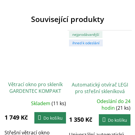
Související produkty
nejprodávanější
ihned k odeslání
Větrací okno pro skleník
Automatický otvírač LEGI
GARDENTEC KOMPAKT
pro střešní skleníková
okna - univerzální
Odeslání do 24
Skladem
(11 ks)
Průměrné
hodnocení
hodin
(21 ks)
produktu
je
1 749 Kč
Do košíku
1 350 Kč
5,0
Do košíku
z
5
hvězdiček.
Střešní větrací okno
Univerzální automatický