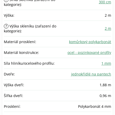
300 cm
kategorie)
:
Výška
:
2 m
?
Výška skleníku (zařazení do
2 m
kategorie)
:
Materiál prosklení
:
komůrkový polykarbonát
Materiál konstrukce
:
ocel - pozinkované profily
Síla hliníku/ocelového profilu
:
1 mm
Dveře
:
jednokřídlé na pantech
Výška dveří
:
1,88 m
Šířka dveří
:
0,96 m
Prosklení
:
Polykarbonát 4 mm