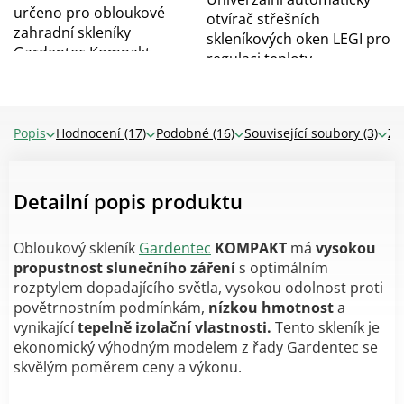
určeno pro obloukové
otvírač střešních
zahradní skleníky
skleníkových oken LEGI pro
Gardentec Kompakt.
regulaci teploty...
Popis
Hodnocení (17)
Podobné (16)
Související soubory (3)
Zn
Detailní popis produktu
Obloukový skleník
Gardentec
KOMPAKT
má
vysokou
propustnost slunečního záření
s optimálním
rozptylem dopadajícího světla, vysokou odolnost proti
povětrnostním podmínkám,
nízkou hmotnost
a
vynikající
tepelně izolační vlastnosti.
Tento skleník je
ekonomický výhodným modelem z řady Gardentec se
skvělým poměrem ceny a výkonu.