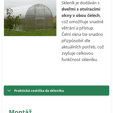
Skleník je dodáván s
dveřmi s otvíracími
okny v obou čelech
,
což umožňuje snadné
větrání a přístup.
Čelní okna lze snadno
přizpůsobit dle
aktuálních potřeb, což
zvyšuje celkovou
funkčnost skleníku.
Praktická cestička do skleníku
Montáž