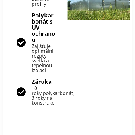
profily
Polykar
bonát s
UV
ochrano
u
Zajišťuje
optimální
rozptyl
světla a
tepelnou
izolaci
Záruka
10
roky polykarbonát,
3 roky na
konstrukci