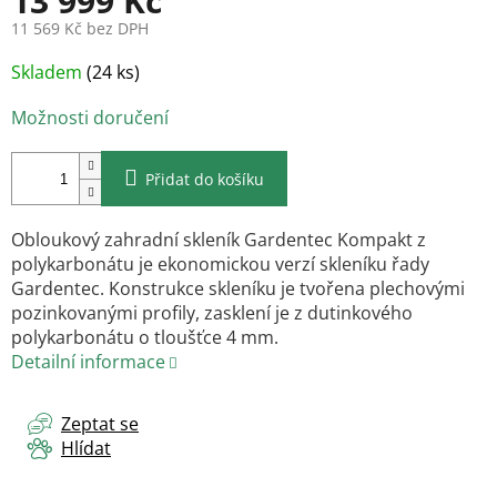
13 999 Kč
11 569 Kč bez DPH
Měrná
Skladem
(24 ks)
cena:
Možnosti doručení
Přidat do košíku
Obloukový zahradní skleník Gardentec Kompakt z
polykarbonátu je ekonomickou verzí skleníku řady
Gardentec. Konstrukce skleníku je tvořena plechovými
pozinkovanými profily, zasklení je z dutinkového
polykarbonátu o tloušťce 4 mm.
Detailní informace
Zeptat se
Hlídat