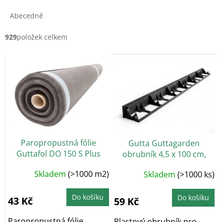
z
e
Abecedně
n
í
929
položek celkem
p
V
r
ý
o
p
d
i
u
s
k
p
t
r
ů
o
Paropropustná fólie
Gutta Guttagarden
d
Guttafol DO 150 S Plus
obrubník 4,5 x 100 cm,
u
(kontaktní), 1,5 x 50 m
černá
k
Skladem
(>1000 m2)
Skladem
(>1000 ks)
t
ů
Do košíku
Do košíku
43 Kč
59 Kč
Paropropustná fólie
Plastový obrubník pro