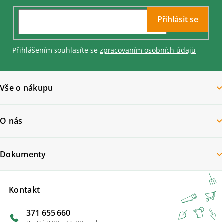
í
v
ý
Přihlásit se
p
i
s
Přihlášením souhlasíte se
zpracovaním osobních údajů
u
Vše o nákupu
O nás
Dokumenty
Kontakt
371 655 660