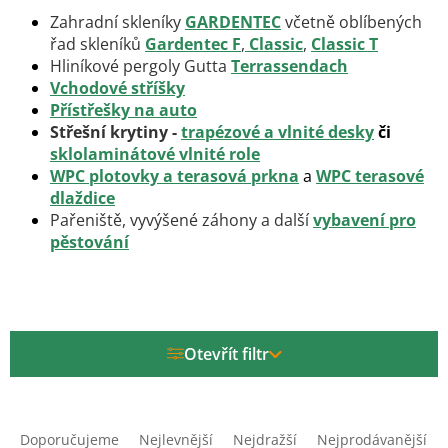
Zahradní skleníky
GARDENTEC
včetně oblíbených
řad skleníků
Gardentec F
,
Classic
,
Classic T
Hliníkové pergoly Gutta
Terrassendach
Vchodové stříšky
Přístřešky na auto
Střešní krytiny
-
trapézové a vlnité desky
či
sklolaminátové vlnité role
WPC plotovky a terasová prkna
a
WPC terasové
dlaždice
Pařeniště, vyvýšené záhony a další
vybavení pro
pěstování
Otevřít filtr
Ř
a
Doporučujeme
Nejlevnější
Nejdražší
Nejprodávanější