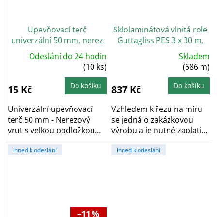
Upevňovací terč
Sklolaminátová vlnitá role
univerzální 50 mm, nerez
Guttagliss PES 3 x 30 m,
přírodní - řez na míru,
Odeslání do 24 hodin
Skladem
Průměrné
cena za bm
+ Prodloužená
(10 ks)
hodnocení
(686 m)
záruka 5 let
produktu
je
5,0
Do košíku
Do košíku
15 Kč
837 Kč
z
5
hvězdiček.
Univerzální upevňovací
Vzhledem k řezu na míru
terč 50 mm - Nerezový
se jedná o zakázkovou
vrut s velkou podložkou
výrobu a je nutné zaplatit
primárně určený k...
objednávku...
ihned k odeslání
ihned k odeslání
–11 %