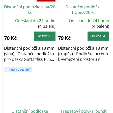
Distanční podložka vlna/20
Distanční podložka
ks
trapez/20 ks
Odeslání do 24 hodin
Odeslání do 24 hodin
(4 balení)
(4 balení)
Do košíku
Do košíku
70 Kč
79 Kč
Distanční podložka 18 mm
Distanční podložka 18 mm
(vlna) - Distanční podložka
(trapéz) - Podložka určená
pro desky Guttagliss PES
k vymezení prostoru při
a...
bezpečném...
ihned k odeslání
Distanční podložka
Trapézový polykarbonát