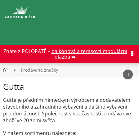
Přejít
na
CZK
obsah
Znáte z POLOPATĚ –
balkónová a terasová modulární
dlažba ➡️
Prodávané značky
Gutta
Gutta je předním německým výrobcem a dodavatelem
stavebního a zahradního vybavení a dalšího vybavení
pro domácnost. Společnost v současnosti prodává své
zboží ve 20 zemí světa.
V našem sortimentu naleznete: