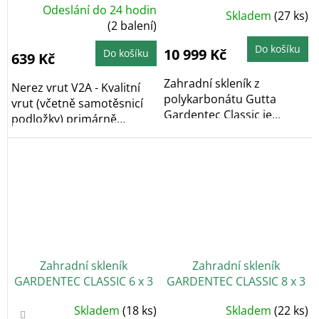
m, 4 mm
Odeslání do 24 hodin
Průměrné
Skladem
(27 ks)
hodnocení
(2 balení)
produktu
je
4,6
Do košíku
10 999 Kč
Do košíku
639 Kč
z
5
hvězdiček.
Zahradní skleník z
Nerez vrut V2A - Kvalitní
polykarbonátu Gutta
vrut (včetně samotěsnicí
Gardentec Classic je
podložky) primárně
obloukový zahradní
určený k...
skleník,...
Zahradní skleník
Zahradní skleník
GARDENTEC CLASSIC 6 x 3
GARDENTEC CLASSIC 8 x 3
m, 4 mm
m, 4 mm
Průměrné
Průměrné
Skladem
(18 ks)
Skladem
(22 ks)
hodnocení
hodnocení