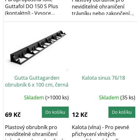
Guttafol DO 150 S Plus
neviditelné ohraničení
(kontaktní) - Vysoce
trávníku nebo zakončení
spolehlivá kontaktní...
zatravňovacích...
Gutta Guttagarden
Kalota sinus 76/18
obrubník 6 x 100 cm, černá
Skladem
(>1000 ks)
Skladem
(35 ks)
Do košíku
Do košíku
69 Kč
12 Kč
Plastový obrubník pro
Kalota (vlna) - Pro pevné
neviditelné ohraničení
přichycení vlnitých