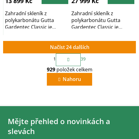
13 899 Kč
27 999 Kč
z
z
5
5
hvězdiček.
hvězdiček.
Zahradní skleník z
Zahradní skleník z
polykarbonátu Gutta
polykarbonátu Gutta
Gardentec Classic je
Gardentec Classic je
obloukový zahradní
obloukový zahradní
skleník,...
skleník,...
Načíst 24 dalších
S
1
39
t
O
r
929
položek celkem
v
á
n
l
Nahoru
k
á
o
d
v
a
á
c
n
í
Z
í
p
á
r
Mějte přehled o novinkách a
p
v
a
slevách
k
t
y