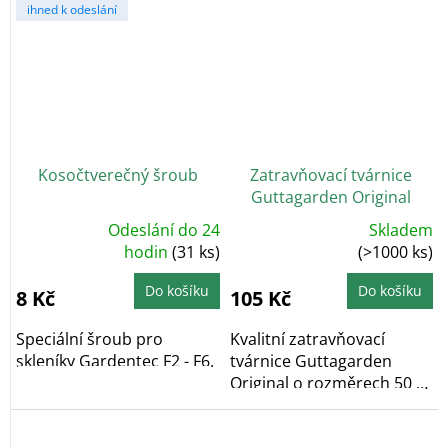
ihned k odeslání
Kosočtverečný šroub
Zatravňovací tvárnice
Guttagarden Original
zelená
Odeslání do 24
Skladem
Průměrné
Průměrné
hodnocení
hodin
(31 ks)
hodnocení
(>1000 ks)
produktu
produktu
je
je
5,0
5,0
Do košíku
Do košíku
8 Kč
105 Kč
z
z
5
5
hvězdiček.
hvězdiček.
Speciální šroub pro
Kvalitní zatravňovací
skleníky Gardentec F2 - F6.
tvárnice Guttagarden
Original o rozměrech 50 x
50 x 6 cm nabízí...