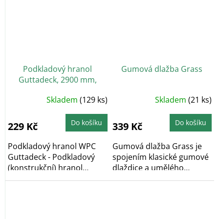
Podkladový hranol
Gumová dlažba Grass
Guttadeck, 2900 mm,
hnědá
Skladem
(129 ks)
Skladem
(21 ks)
Do košíku
Do košíku
229 Kč
339 Kč
Podkladový hranol WPC
Gumová dlažba Grass je
Guttadeck - Podkladový
spojením klasické gumové
(konstrukční) hranol
dlaždice a umělého
vyroben z WPC. Slouží...
trávníku. Díky tomu...