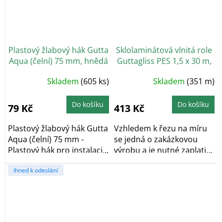
Plastový žlabový hák Gutta
Sklolaminátová vlnitá role
Aqua (čelní) 75 mm, hnědá
Guttagliss PES 1,5 x 30 m,
červená - řez na míru,
Skladem
(605 ks)
Skladem
(351 m)
cena za bm
+ Prodloužená
záruka 5 let
Do košíku
Do košíku
79 Kč
413 Kč
Plastový žlabový hák Gutta
Vzhledem k řezu na míru
Aqua (čelní) 75 mm -
se jedná o zakázkovou
Plastový hák pro instalaci
výrobu a je nutné zaplatit
na svislé...
objednávku...
ihned k odeslání