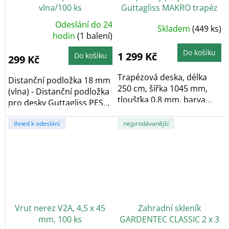
vlna/100 ks
Guttagliss MAKRO trapéz
CST 1,1mm, 2500x1045mm
Odeslání do 24
Skladem
(449 ks)
Průměrné
čirá
hodnocení
hodin
(1 balení)
produktu
je
Do košíku
4,7
1 299 Kč
Do košíku
299 Kč
z
5
hvězdiček.
Trapézová deska, délka
Distanční podložka 18 mm
250 cm, šířka 1045 mm,
(vlna) - Distanční podložka
tloušťka 0,8 mm, barva
pro desky Guttagliss PES
čirá, materiál...
a...
ihned k odeslání
nejprodávanější
Vrut nerez V2A, 4,5 x 45
Zahradní skleník
mm, 100 ks
GARDENTEC CLASSIC 2 x 3