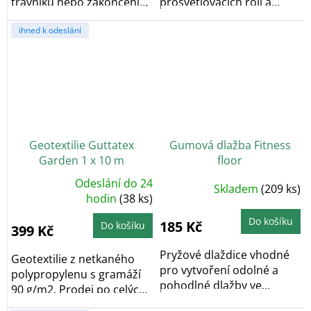
trávníku nebo zakončení
prosvětlovacích rolí a
zatravňovacích...
desek (horské...
ihned k odeslání
Geotextilie Guttatex
Gumová dlažba Fitness
Garden 1 x 10 m
floor
Odeslání do 24
Skladem
(209 ks)
Průměrné
hodnocení
hodin
(38 ks)
produktu
je
Do košíku
5,0
185 Kč
Do košíku
399 Kč
z
5
hvězdiček.
Pryžové dlaždice vhodné
Geotextilie z netkaného
pro vytvoření odolné a
polypropylenu s gramáží
pohodlné dlažby ve
90 g/m2. Prodej po celých
venkovních prostorech...
rolích o...