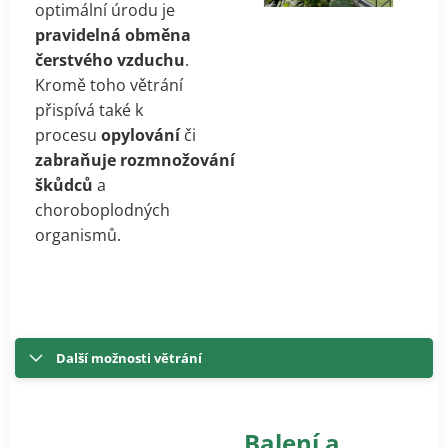
optimální úrodu je
pravidelná obměna
čerstvého vzduchu
.
Kromě toho větrání
přispívá také k
procesu
opylování
či
zabraňuje
rozmnožování
škůdců
a
choroboplodných
organismů.
Další možnosti větrání
Balení a