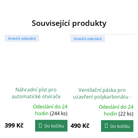
Související produkty
ihned k odeslání
ihned k odeslání
Náhradní píst pro
Ventilační páska pro
automatické otvírače
uzavření polykarbonátu -
skleníkových oken LEGI
38 mm
Odeslání do 24
Odeslání do 24
Průměrné
Průměrné
hodnocení
hodin
(244 ks)
hodnocení
hodin
(22 ks)
produktu
produktu
je
je
399 Kč
5,0
490 Kč
4,7
Do košíku
Do košíku
z
z
5
5
hvězdiček.
hvězdiček.