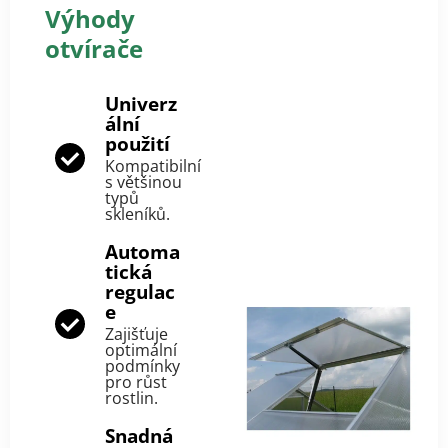
Výhody
otvírače
Univerz
ální
použití
Kompatibilní
s většinou
typů
skleníků.
Automa
tická
regulac
e
Zajišťuje
optimální
podmínky
pro růst
rostlin.
Snadná