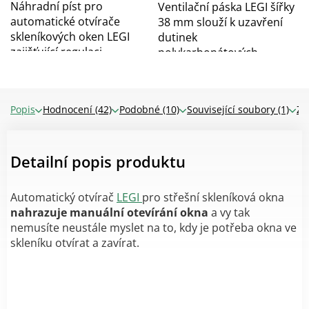
Náhradní píst pro
Ventilační páska LEGI šířky
automatické otvírače
38 mm slouží k uzavření
skleníkových oken LEGI
dutinek
zajišťující regulaci...
polykarbonátových
desek....
Popis
Hodnocení (42)
Podobné (10)
Související soubory (1)
Zn
Detailní popis produktu
Automatický otvírač
LEGI
pro střešní skleníková okna
nahrazuje manuální otevírání okna
a vy tak
nemusíte neustále myslet na to, kdy je potřeba okna ve
skleníku otvírat a zavírat.