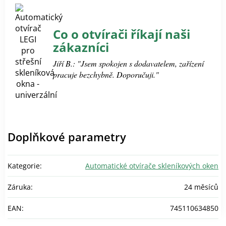
Co o otvírači říkají naši
zákazníci
Jiří B.: "Jsem spokojen s dodavatelem, zařízení
pracuje bezchybně. Doporučuji."
Doplňkové parametry
Kategorie
:
Automatické otvírače skleníkových oken
Záruka
:
24 měsíců
EAN
:
745110634850