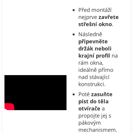
Před montáží
nejprve
zavřete
střešní okno
.
Následně
připevněte
držák neboli
krajní profil
na
rám okna,
ideálně přímo
nad stávající
konstrukci.
Poté
zasuňte
píst do těla
otvírače
a
propojte jej s
pákovým
mechanismem.