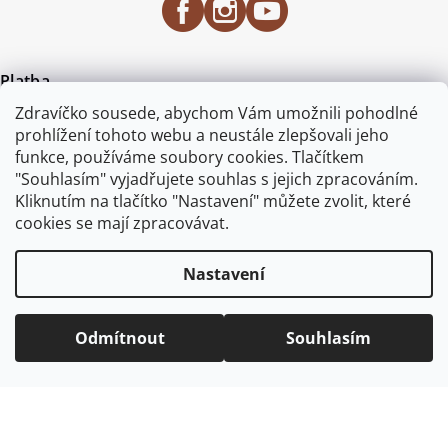
Platba
Zdravíčko sousede, abychom Vám umožnili pohodlné
prohlížení tohoto webu a neustále zlepšovali jeho
funkce, používáme soubory cookies. Tlačítkem
"Souhlasím" vyjadřujete souhlas s jejich zpracováním.
Kliknutím na tlačítko "Nastavení" můžete zvolit, které
cookies se mají zpracovávat.
Certifikace
Nastavení
Odmítnout
Souhlasím
Copyright 2026
ZAHRADA JEŽEK
. Všechna práva vyhrazena.