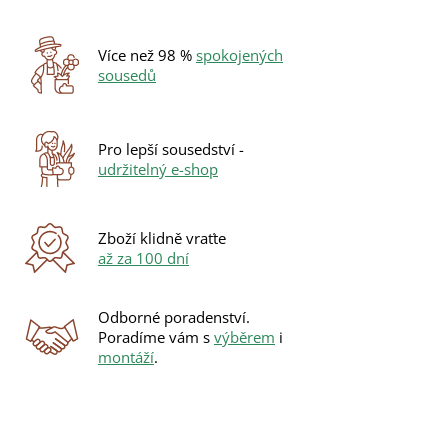
Více než 98 %
spokojených
sousedů
Pro lepší sousedství -
udržitelný e-shop
Zboží klidně vraťte
až za 100 dní
Odborné poradenství.
Poradíme vám s
výběrem
i
montáží
.