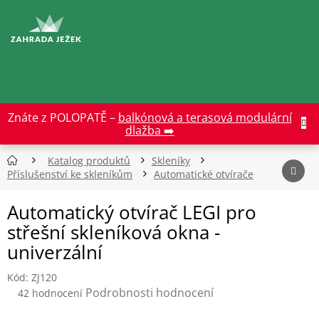
Přejít
na
CZK
obsah
Znáte z POLOPATĚ –
balkónová a terasová modulární
dlažba ➡️
Katalog produktů
Skleníky
Příslušenství ke skleníkům
Automatické otvírače
Automatický otvírač LEGI pro
střešní skleníková okna -
univerzální
Kód:
ZJ120
Průměrné
Podrobnosti hodnocení
42 hodnocení
hodnocení
produktu
je