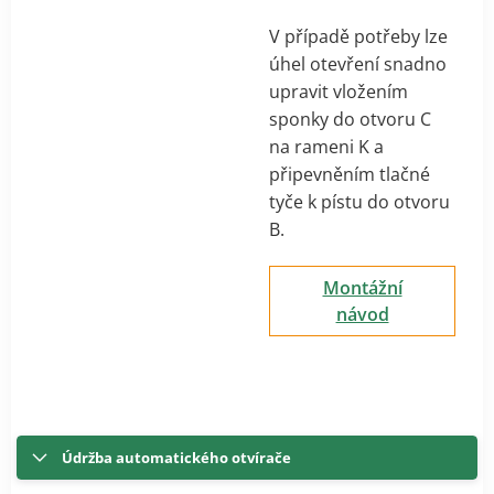
V případě potřeby lze
úhel otevření snadno
upravit vložením
sponky do otvoru C
na rameni K a
připevněním tlačné
tyče k pístu do otvoru
B.
Montážní
návod
Údržba automatického otvírače