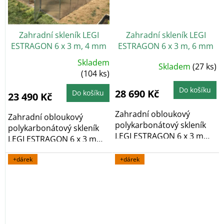
Zahradní skleník LEGI
Zahradní skleník LEGI
ESTRAGON 6 x 3 m, 4 mm
ESTRAGON 6 x 3 m, 6 mm
+ 2x závěsná sada LEGI
+ 2x závěsná sada LEGI
Skladem
Průměrné
Skladem
(27 ks)
Průměrné
v hodnotě 900 Kč ZDARMA
v hodnotě 900 Kč ZDARMA
hodnocení
hodnocení
(104 ks)
produktu
produktu
je
je
5,0
Do košíku
5,0
28 690 Kč
Do košíku
23 490 Kč
z
z
5
5
hvězdiček.
hvězdiček.
Zahradní obloukový
Zahradní obloukový
polykarbonátový skleník
polykarbonátový skleník
LEGI ESTRAGON 6 x 3 m
LEGI ESTRAGON 6 x 3 m
vyniká především...
vyniká především...
+dárek
+dárek