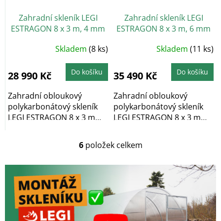
Zahradní skleník LEGI
Zahradní skleník LEGI
ESTRAGON 8 x 3 m, 4 mm
ESTRAGON 8 x 3 m, 6 mm
+ 2x závěsná sada LEGI
+ 2x závěsná sada LEGI
Průměrné
Průměrné
Skladem
(8 ks)
Skladem
(11 ks)
v hodnotě 1152 Kč
v hodnotě 1152 Kč
hodnocení
hodnocení
produktu
produktu
ZDARMA
ZDARMA
je
je
5,0
5,0
Do košíku
Do košíku
28 990 Kč
35 490 Kč
z
z
5
5
hvězdiček.
hvězdiček.
Zahradní obloukový
Zahradní obloukový
polykarbonátový skleník
polykarbonátový skleník
LEGI ESTRAGON 8 x 3 m
LEGI ESTRAGON 8 x 3 m
vyniká především...
vyniká především...
6
položek celkem
O
v
l
á
d
a
c
í