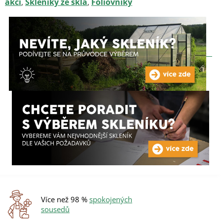
akci
,
Skleníky ze skla
,
Fóliovníky
Více než 98 %
spokojených
sousedů