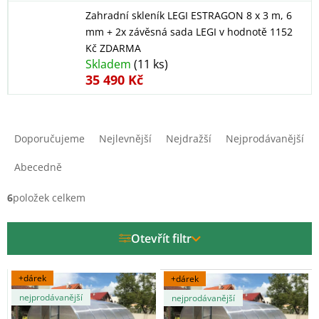
Zahradní skleník LEGI ESTRAGON 8 x 3 m, 6
mm
+ 2x závěsná sada LEGI v hodnotě 1152
Kč ZDARMA
Skladem
(11 ks)
35 490 Kč
Ř
a
Doporučujeme
Nejlevnější
Nejdražší
Nejprodávanější
z
e
Abecedně
n
í
6
položek celkem
p
r
Otevřít filtr
o
d
V
u
+dárek
+dárek
ý
k
nejprodávanější
nejprodávanější
p
t