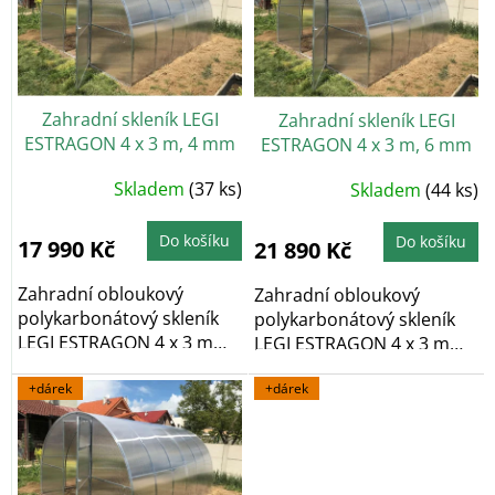
i
ů
s
p
r
o
Zahradní skleník LEGI
Zahradní skleník LEGI
d
ESTRAGON 4 x 3 m, 4 mm
ESTRAGON 4 x 3 m, 6 mm
u
+ 2x závěsná sada LEGI
+ 2x závěsná sada LEGI
k
Průměrné
Skladem
(37 ks)
Průměrné
Skladem
(44 ks)
v hodnotě 700 Kč ZDARMA
v hodnotě 700 Kč ZDARMA
t
hodnocení
hodnocení
produktu
produktu
ů
je
je
4,7
Do košíku
4,8
Do košíku
17 990 Kč
21 890 Kč
z
z
5
5
hvězdiček.
hvězdiček.
Zahradní obloukový
Zahradní obloukový
polykarbonátový skleník
polykarbonátový skleník
LEGI ESTRAGON 4 x 3 m
LEGI ESTRAGON 4 x 3 m
vyniká především...
vyniká především...
+dárek
+dárek