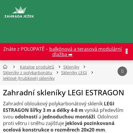
Přejít
na
CZK
obsah
Znáte z POLOPATĚ –
balkónová a terasová modulární
dlažba ➡️
Katalog produktů
Skleníky
Skleníky z polykarbonátu
Skleníky LEGI
Jeklové (trubkové) skleníky
Zahradní skleníky LEGI ESTRAGON
Zahradní obloukový polykarbonátový skleník
LEGI
ESTRAGON
šířky 3 m a délky 4-8 m
vyniká především
svou
odolností
a
jednoduchou
montáží
. Odolnost
proti větru i sněhu zajišťuje
jeklová pozinkovaná
ocelová konstrukce o rozměrech 20x20 mm
.