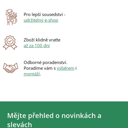
Pro lepší sousedství -
udržitelný e-shop
Zboží klidně vraťte
až za 100 dní
Odborné poradenství.
Poradíme vám s
výběrem
i
montáží
.
Z
á
Mějte přehled o novinkách a
p
a
slevách
t